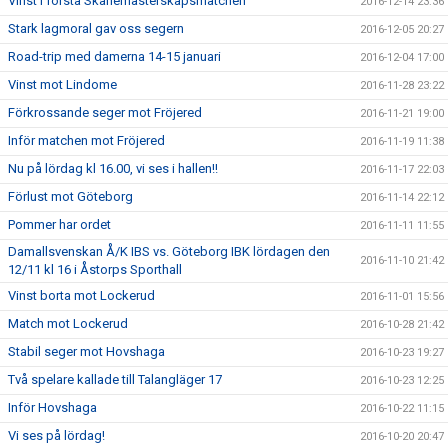
Vinst i första Skånemästerskapsmatchen
2016-12-14 23:36
Stark lagmoral gav oss segern
2016-12-05 20:27
Road-trip med damerna 14-15 januari
2016-12-04 17:00
Vinst mot Lindome
2016-11-28 23:22
Förkrossande seger mot Fröjered
2016-11-21 19:00
Inför matchen mot Fröjered
2016-11-19 11:38
Nu på lördag kl 16.00, vi ses i hallen!!
2016-11-17 22:03
Förlust mot Göteborg
2016-11-14 22:12
Pommer har ordet
2016-11-11 11:55
Damallsvenskan Å/K IBS vs. Göteborg IBK lördagen den
2016-11-10 21:42
12/11 kl 16 i Åstorps Sporthall
Vinst borta mot Lockerud
2016-11-01 15:56
Match mot Lockerud
2016-10-28 21:42
Stabil seger mot Hovshaga
2016-10-23 19:27
Två spelare kallade till Talangläger 17
2016-10-23 12:25
Inför Hovshaga
2016-10-22 11:15
Vi ses på lördag!
2016-10-20 20:47