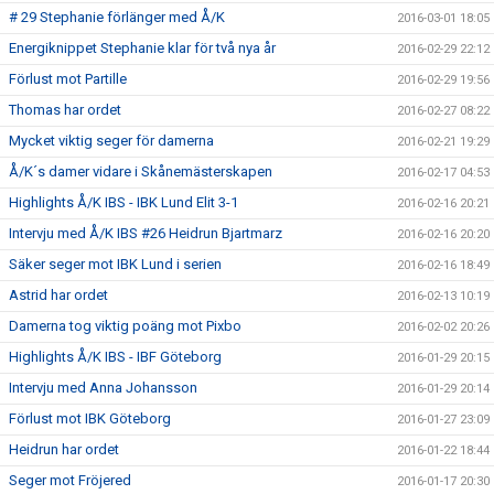
# 29 Stephanie förlänger med Å/K
2016-03-01 18:05
Energiknippet Stephanie klar för två nya år
2016-02-29 22:12
Förlust mot Partille
2016-02-29 19:56
Thomas har ordet
2016-02-27 08:22
Mycket viktig seger för damerna
2016-02-21 19:29
Å/K´s damer vidare i Skånemästerskapen
2016-02-17 04:53
Highlights Å/K IBS - IBK Lund Elit 3-1
2016-02-16 20:21
Intervju med Å/K IBS #26 Heidrun Bjartmarz
2016-02-16 20:20
Säker seger mot IBK Lund i serien
2016-02-16 18:49
Astrid har ordet
2016-02-13 10:19
Damerna tog viktig poäng mot Pixbo
2016-02-02 20:26
Highlights Å/K IBS - IBF Göteborg
2016-01-29 20:15
Intervju med Anna Johansson
2016-01-29 20:14
Förlust mot IBK Göteborg
2016-01-27 23:09
Heidrun har ordet
2016-01-22 18:44
Seger mot Fröjered
2016-01-17 20:30