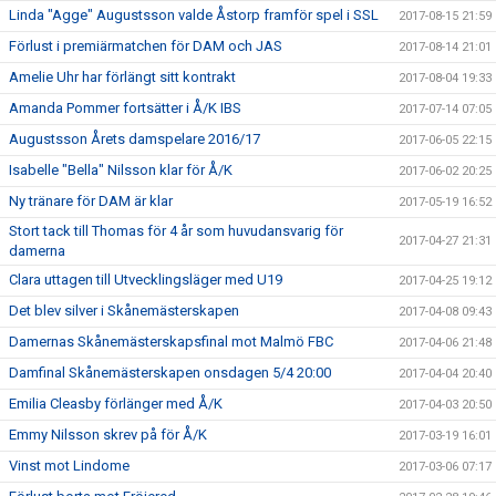
Linda "Agge" Augustsson valde Åstorp framför spel i SSL
2017-08-15 21:59
Förlust i premiärmatchen för DAM och JAS
2017-08-14 21:01
Amelie Uhr har förlängt sitt kontrakt
2017-08-04 19:33
Amanda Pommer fortsätter i Å/K IBS
2017-07-14 07:05
Augustsson Årets damspelare 2016/17
2017-06-05 22:15
Isabelle "Bella" Nilsson klar för Å/K
2017-06-02 20:25
Ny tränare för DAM är klar
2017-05-19 16:52
Stort tack till Thomas för 4 år som huvudansvarig för
2017-04-27 21:31
damerna
Clara uttagen till Utvecklingsläger med U19
2017-04-25 19:12
Det blev silver i Skånemästerskapen
2017-04-08 09:43
Damernas Skånemästerskapsfinal mot Malmö FBC
2017-04-06 21:48
Damfinal Skånemästerskapen onsdagen 5/4 20:00
2017-04-04 20:40
Emilia Cleasby förlänger med Å/K
2017-04-03 20:50
Emmy Nilsson skrev på för Å/K
2017-03-19 16:01
Vinst mot Lindome
2017-03-06 07:17