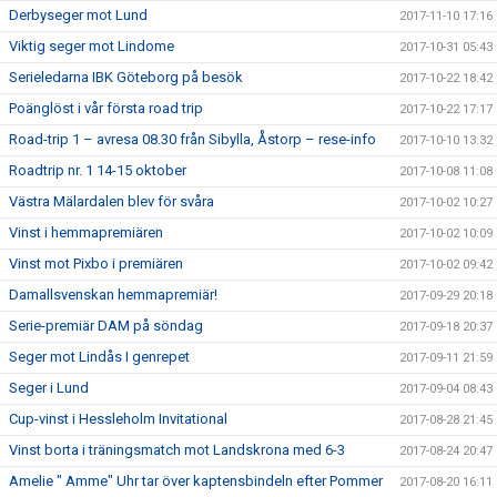
Derbyseger mot Lund
2017-11-10 17:16
Viktig seger mot Lindome
2017-10-31 05:43
Serieledarna IBK Göteborg på besök
2017-10-22 18:42
Poänglöst i vår första road trip
2017-10-22 17:17
Road-trip 1 – avresa 08.30 från Sibylla, Åstorp – rese-info
2017-10-10 13:32
Roadtrip nr. 1 14-15 oktober
2017-10-08 11:08
Västra Mälardalen blev för svåra
2017-10-02 10:27
Vinst i hemmapremiären
2017-10-02 10:09
Vinst mot Pixbo i premiären
2017-10-02 09:42
Damallsvenskan hemmapremiär!
2017-09-29 20:18
Serie-premiär DAM på söndag
2017-09-18 20:37
Seger mot Lindås I genrepet
2017-09-11 21:59
Seger i Lund
2017-09-04 08:43
Cup-vinst i Hessleholm Invitational
2017-08-28 21:45
Vinst borta i träningsmatch mot Landskrona med 6-3
2017-08-24 20:47
Amelie " Amme" Uhr tar över kaptensbindeln efter Pommer
2017-08-20 16:11