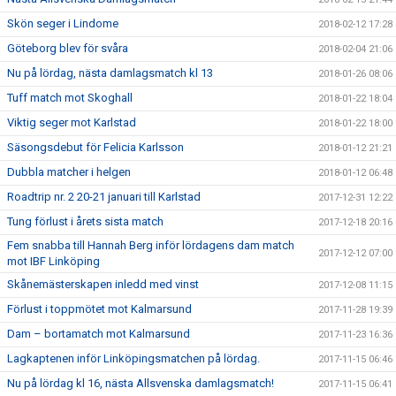
Skön seger i Lindome
2018-02-12 17:28
Göteborg blev för svåra
2018-02-04 21:06
Nu på lördag, nästa damlagsmatch kl 13
2018-01-26 08:06
Tuff match mot Skoghall
2018-01-22 18:04
Viktig seger mot Karlstad
2018-01-22 18:00
Säsongsdebut för Felicia Karlsson
2018-01-12 21:21
Dubbla matcher i helgen
2018-01-12 06:48
Roadtrip nr. 2 20-21 januari till Karlstad
2017-12-31 12:22
Tung förlust i årets sista match
2017-12-18 20:16
Fem snabba till Hannah Berg inför lördagens dam match
2017-12-12 07:00
mot IBF Linköping
Skånemästerskapen inledd med vinst
2017-12-08 11:15
Förlust i toppmötet mot Kalmarsund
2017-11-28 19:39
Dam – bortamatch mot Kalmarsund
2017-11-23 16:36
Lagkaptenen inför Linköpingsmatchen på lördag.
2017-11-15 06:46
Nu på lördag kl 16, nästa Allsvenska damlagsmatch!
2017-11-15 06:41