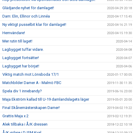
Glädjande nyhet för damlaget!
2020-04-29 20:18
Dam: Elin, Ellinor och Linnéa
2020-04-17 15:45
Ny viktigt pusselbit klar för damlaget!
2020-04-16 21:19
Hemvändare!
2020-04-15 19:30
Mer rutin till laget!
2020-04-14
Lagbygget tuffar vidare.
2020-04-08
Lagbygget fortsätter!
2020-04-07
Lagbygget har börjat!
2020-04-06
Viktig match mot Lönsboda 17/1
2020-01-17 00:05
Matchbilder Damer A - Malmö FBC
2019-11-30 11:35
Spela div 1 innebandy?
2019-06-16 23:00
Maja Ekström kallad till U-19 damlandslagets läger
2019-05-01 20:00
Final Skånemästerskapen Damer!
2019-04-02 19:22
Grattis Maja x 2
2019-02-12 19:31
Alek tillbaka i Å/K dressen
2018-12-22 10:18
Å/K vidare i DJSM Kval
2018-12-10 09:13