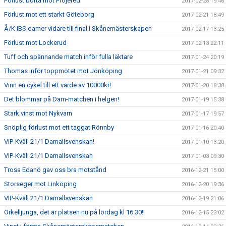
Förlust borta mot Fröjered
2017-02-28 19:46
Förlust mot ett starkt Göteborg
2017-02-21 18:49
Å/K IBS damer vidare till final i Skånemästerskapen
2017-02-17 13:25
Förlust mot Lockerud
2017-02-13 22:11
Tuff och spännande match inför fulla läktare
2017-01-24 20:19
Thomas inför toppmötet mot Jönköping
2017-01-21 09:32
Vinn en cykel till ett värde av 10000kr!
2017-01-20 18:38
Det blommar på Dam-matchen i helgen!
2017-01-19 15:38
Stark vinst mot Nykvarn
2017-01-17 19:57
Snöplig förlust mot ett taggat Rönnby
2017-01-16 20:40
VIP-Kväll 21/1 Damallsvenskan!
2017-01-10 13:20
VIP-Kväll 21/1 Damallsvenskan
2017-01-03 09:30
Trosa Edanö gav oss bra motstånd
2016-12-21 15:00
Storseger mot Linköping
2016-12-20 19:36
VIP-Kväll 21/1 Damallsvenskan
2016-12-19 21:06
Örkelljunga, det är platsen nu på lördag kl 16.30!!
2016-12-15 23:02