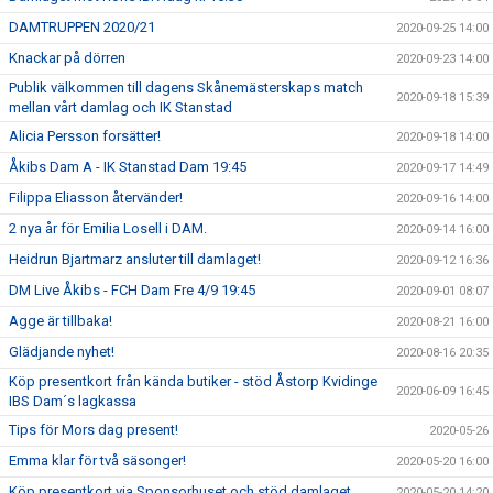
DAMTRUPPEN 2020/21
2020-09-25 14:00
Knackar på dörren
2020-09-23 14:00
Publik välkommen till dagens Skånemästerskaps match
2020-09-18 15:39
mellan vårt damlag och IK Stanstad
Alicia Persson forsätter!
2020-09-18 14:00
Åkibs Dam A - IK Stanstad Dam 19:45
2020-09-17 14:49
Filippa Eliasson återvänder!
2020-09-16 14:00
2 nya år för Emilia Losell i DAM.
2020-09-14 16:00
Heidrun Bjartmarz ansluter till damlaget!
2020-09-12 16:36
DM Live Åkibs - FCH Dam Fre 4/9 19:45
2020-09-01 08:07
Agge är tillbaka!
2020-08-21 16:00
Glädjande nyhet!
2020-08-16 20:35
Köp presentkort från kända butiker - stöd Åstorp Kvidinge
2020-06-09 16:45
IBS Dam´s lagkassa
Tips för Mors dag present!
2020-05-26
Emma klar för två säsonger!
2020-05-20 16:00
Köp presentkort via Sponsorhuset och stöd damlaget.
2020-05-20 14:20