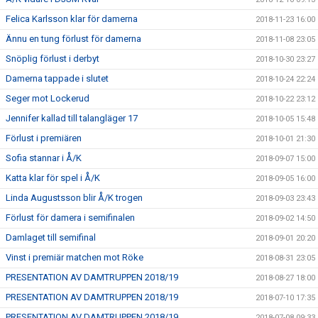
Felica Karlsson klar för damerna
2018-11-23 16:00
Ännu en tung förlust för damerna
2018-11-08 23:05
Snöplig förlust i derbyt
2018-10-30 23:27
Damerna tappade i slutet
2018-10-24 22:24
Seger mot Lockerud
2018-10-22 23:12
Jennifer kallad till talangläger 17
2018-10-05 15:48
Förlust i premiären
2018-10-01 21:30
Sofia stannar i Å/K
2018-09-07 15:00
Katta klar för spel i Å/K
2018-09-05 16:00
Linda Augustsson blir Å/K trogen
2018-09-03 23:43
Förlust för damera i semifinalen
2018-09-02 14:50
Damlaget till semifinal
2018-09-01 20:20
Vinst i premiär matchen mot Röke
2018-08-31 23:05
PRESENTATION AV DAMTRUPPEN 2018/19
2018-08-27 18:00
PRESENTATION AV DAMTRUPPEN 2018/19
2018-07-10 17:35
PRESENTATION AV DAMTRUPPEN 2018/19
2018-07-08 09:33