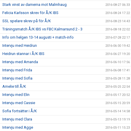
Stark vinst av damerna mot Malmhaug
2016-08-27 06:33
Felicia Karlsson skrev för Å/K IBS
2016-08-24 17:22
SSL spelare skrev på för Å/K
2016-08-23 14:43
Träningsmatch Å/K IBS vs FBC Kalmarsund 2 - 3
2016-08-18 22:02
Info om helgen 13-14 augusti + match-info
2016-07-28 22:17
Intervju med Heidrun
2016-06-30 19:42
Heidrun stannar i Å/K IBS
2016-06-27 19:20
Intervju med Amanda
2016-06-10 17:56
Intervju med Frida
2016-06-08 17:41
Intervju med Sofia
2016-05-28 11:28
Amelie till Å/K
2016-05-25 22:54
Intervju med Elin
2016-05-17 20:52
Intervju med Cassie
2016-05-15 20:59
Sofia fortsätter i Å/K
2016-05-14 14:58
Intervju med Clara
2016-05-13 19:19
Intervju med Agge
2016-05-11 15:23