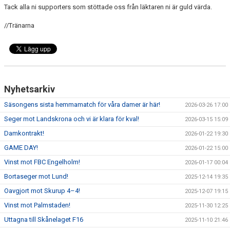
Tack alla ni supporters som stöttade oss från läktaren ni är guld värda.
//Tränarna
Nyhetsarkiv
Säsongens sista hemmamatch för våra damer är här!
2026-03-26 17:00
Seger mot Landskrona och vi är klara för kval!
2026-03-15 15:09
Damkontrakt!
2026-01-22 19:30
GAME DAY!
2026-01-22 15:00
Vinst mot FBC Engelholm!
2026-01-17 00:04
Bortaseger mot Lund!
2025-12-14 19:35
Oavgjort mot Skurup 4–4!
2025-12-07 19:15
Vinst mot Palmstaden!
2025-11-30 12:25
Uttagna till Skånelaget F16
2025-11-10 21:46