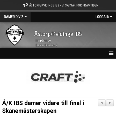
ÅSTORP/KVIDINGE IBS - VI SATSAR FÖR FRAMTIDEN
DAMER DIV 2
LOGGA IN
Åstorp/Kvidinge IBS
Innebandy
Damer Division 2
HEM
NYHETSARKIV
KALENDER
TRUPPEN
Å/K IBS damer vidare till final i
<
>
BILDGALLERI
Skånemästerskapen