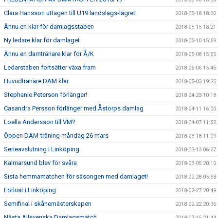
Clara Hansson uttagen till U19 landslags-lägret!
2018-05-18 18:30
Ännu en klar för damlagsstaben
2018-05-15 18:21
Ny ledare klar för damlaget
2018-05-10 15:59
Ännu en damtränare klar för Å/K
2018-05-08 15:55
Ledarstaben fortsätter växa fram
2018-05-06 15:45
Huvudtränare DAM klar
2018-05-03 19:25
Stephanie Peterson förlänger!
2018-04-23 10:18
Casandra Persson förlänger med Åstorps damlag
2018-04-11 16:00
Loella Andersson till VM?
2018-04-07 11:52
Öppen DAM-träning måndag 26 mars
2018-03-18 11:09
Serieavslutning i Linköping
2018-03-13 06:27
Kalmarsund blev för svåra
2018-03-05 20:10
Sista hemmamatchen för säsongen med damlaget!
2018-02-28 05:53
Förlust i Linköping
2018-02-27 20:49
Semifinal i skånemästerskapen
2018-02-22 20:36
Nästa Allsvenska Damlagsmatch
2018-02-15 21:44