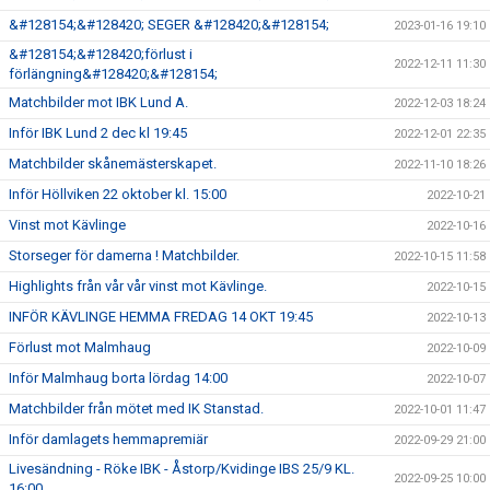
&#128154;&#128420; SEGER &#128420;&#128154;
2023-01-16 19:10
&#128154;&#128420;förlust i
2022-12-11 11:30
förlängning&#128420;&#128154;
Matchbilder mot IBK Lund A.
2022-12-03 18:24
Inför IBK Lund 2 dec kl 19:45
2022-12-01 22:35
Matchbilder skånemästerskapet.
2022-11-10 18:26
Inför Höllviken 22 oktober kl. 15:00
2022-10-21
Vinst mot Kävlinge
2022-10-16
Storseger för damerna ! Matchbilder.
2022-10-15 11:58
Highlights från vår vår vinst mot Kävlinge.
2022-10-15
INFÖR KÄVLINGE HEMMA FREDAG 14 OKT 19:45
2022-10-13
Förlust mot Malmhaug
2022-10-09
Inför Malmhaug borta lördag 14:00
2022-10-07
Matchbilder från mötet med IK Stanstad.
2022-10-01 11:47
Inför damlagets hemmapremiär
2022-09-29 21:00
Livesändning - Röke IBK - Åstorp/Kvidinge IBS 25/9 KL.
2022-09-25 10:00
16:00