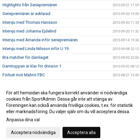
Highlights från Seriepremiären
2015-09-21 17:59
Seriepremiären är avklarad
2015-09-20 19:00
Intervju med Thomas Hansson
2015-09-20 11:33
Intervju med Johanna Ejdelind
2015-09-20 11:32
Intervju med Amanda inför seriepremiären
2015-09-14 19:34
Intervju med Linda Nilsson inför U 19
2015-09-08 22:12
Bra matcher för damlaget
2015-09-03 22:06
Damtruppen är klar för division 1
2015-09-02 08:12
Förlust mot Malmö FBC
2015-08-21 13:49
Vinst mot Slovakien
2015-08-11 08:06
Highlights Å/K IBS - Slovakien 8-6
För att hemsidan ska fungera korrekt använder vi nödvändiga
2015-08-06 18:04
cookies från SportAdmin. Dessa går inte att stänga av.
Seger i Vänskapsmatchen mot Slovakien
2015-08-06 10:16
Föreningen kan också använda frivilliga cookies, t.ex. för statistik
eller marknadsföring. Du väljer själv om du vill acceptera dessa.
Anpassa dina val
Cookie-inställningar
Gå till Webbversion
Acceptera nödvändiga
Acceptera alla