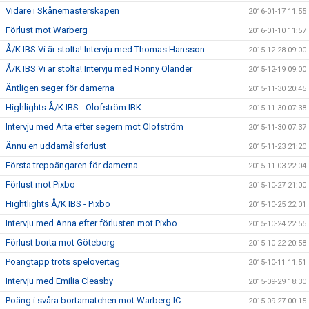
Vidare i Skånemästerskapen
2016-01-17 11:55
Förlust mot Warberg
2016-01-10 11:57
Å/K IBS Vi är stolta! Intervju med Thomas Hansson
2015-12-28 09:00
Å/K IBS Vi är stolta! Intervju med Ronny Olander
2015-12-19 09:00
Äntligen seger för damerna
2015-11-30 20:45
Highlights Å/K IBS - Olofström IBK
2015-11-30 07:38
Intervju med Arta efter segern mot Olofström
2015-11-30 07:37
Ännu en uddamålsförlust
2015-11-23 21:20
Första trepoängaren för damerna
2015-11-03 22:04
Förlust mot Pixbo
2015-10-27 21:00
Hightlights Å/K IBS - Pixbo
2015-10-25 22:01
Intervju med Anna efter förlusten mot Pixbo
2015-10-24 22:55
Förlust borta mot Göteborg
2015-10-22 20:58
Poängtapp trots spelövertag
2015-10-11 11:51
Intervju med Emilia Cleasby
2015-09-29 18:30
Poäng i svåra bortamatchen mot Warberg IC
2015-09-27 00:15