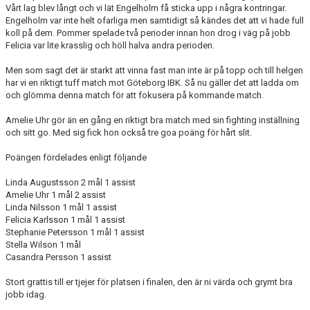
Vårt lag blev långt och vi lät Engelholm få sticka upp i några kontringar.
Engelholm var inte helt ofarliga men samtidigt så kändes det att vi hade full
koll på dem. Pommer spelade två perioder innan hon drog i väg på jobb
Felicia var lite krasslig och höll halva andra perioden.
Men som sagt det är starkt att vinna fast man inte är på topp och till helgen
har vi en riktigt tuff match mot Göteborg IBK. Så nu gäller det att ladda om
och glömma denna match för att fokusera på kommande match.
Amelie Uhr gör än en gång en riktigt bra match med sin fighting inställning
och sitt go. Med sig fick hon också tre goa poäng för hårt slit.
Poängen fördelades enligt följande
Linda Augustsson 2 mål 1 assist
Amelie Uhr 1 mål 2 assist
Linda Nilsson 1 mål 1 assist
Felicia Karlsson 1 mål 1 assist
Stephanie Petersson 1 mål 1 assist
Stella Wilson 1 mål
Casandra Persson 1 assist
Stort grattis till er tjejer för platsen i finalen, den är ni värda och grymt bra
jobb idag.