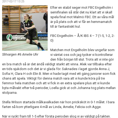
2017-02-17 13:25
DOKUMENT
Efter en stabil seger mot FBC Engelholm i
semifinalen så står det nu klart att vi skall
KONTAKT
spela final mot Malmö FBC. Ett av våra mål
är på plats och att vi får en hemmamatch
MATCHER
till är fantastiskt kul.
FBC Engelholm – Å/K IBS 4 – 7 (1-5, 1-2, 2-
SERIETABELL
0)
Matchen mot Engelholm blev ungefär som
Slitvargen #6 Amelie Uhr
vi väntat oss och jag tycker vi kontrollerar
den från början till slut. Trots att vi inte gör
en bra match så är det ändå väldigt starkt att vinna. Alek var tillbaka efter
en tids sjukdom och det är vi glada för. Saknades i laget gjorde Anna J,
Sofia H, Clara H och Elin B. Men vi hade tagit med ett gäng juniorer som fick
chans att spela. Viktigt för denna match vara att vi kunde köra på tre
femmor hela matchen och att vi fick in en extra spelare plus att vi kunde
byta målvakt efter två perioder, Loella gick ut och Johanna tog plats mellan
stolparna.
Stella Wilson startade målkavalkaden när hon pricksköt in 0-1 målet. I bara
farten så kom ytterligare 4 mål av Linda, Amelie, Felicia och Agge.
När vi ryckt fram till 1-5 efter första perioden slog vi av väldigt på takten.