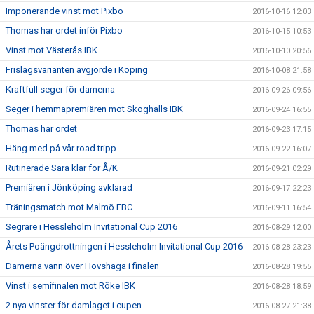
Imponerande vinst mot Pixbo
2016-10-16 12:03
Thomas har ordet inför Pixbo
2016-10-15 10:53
Vinst mot Västerås IBK
2016-10-10 20:56
Frislagsvarianten avgjorde i Köping
2016-10-08 21:58
Kraftfull seger för damerna
2016-09-26 09:56
Seger i hemmapremiären mot Skoghalls IBK
2016-09-24 16:55
Thomas har ordet
2016-09-23 17:15
Häng med på vår road tripp
2016-09-22 16:07
Rutinerade Sara klar för Å/K
2016-09-21 02:29
Premiären i Jönköping avklarad
2016-09-17 22:23
Träningsmatch mot Malmö FBC
2016-09-11 16:54
Segrare i Hessleholm Invitational Cup 2016
2016-08-29 12:00
Årets Poängdrottningen i Hessleholm Invitational Cup 2016
2016-08-28 23:23
Damerna vann över Hovshaga i finalen
2016-08-28 19:55
Vinst i semifinalen mot Röke IBK
2016-08-28 18:59
2 nya vinster för damlaget i cupen
2016-08-27 21:38