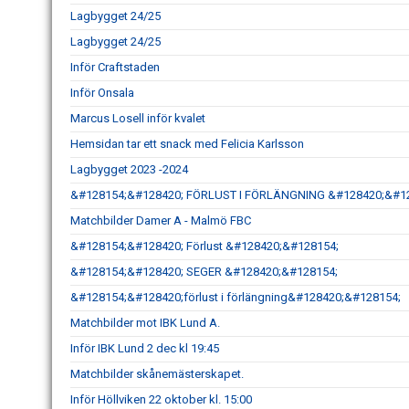
Lagbygget 24/25
Lagbygget 24/25
Inför Craftstaden
Inför Onsala
Marcus Losell inför kvalet
Hemsidan tar ett snack med Felicia Karlsson
Lagbygget 2023 -2024
&#128154;&#128420; FÖRLUST I FÖRLÄNGNING &#128420;&#1
Matchbilder Damer A - Malmö FBC
&#128154;&#128420; Förlust &#128420;&#128154;
&#128154;&#128420; SEGER &#128420;&#128154;
&#128154;&#128420;förlust i förlängning&#128420;&#128154;
Matchbilder mot IBK Lund A.
Inför IBK Lund 2 dec kl 19:45
Matchbilder skånemästerskapet.
Inför Höllviken 22 oktober kl. 15:00