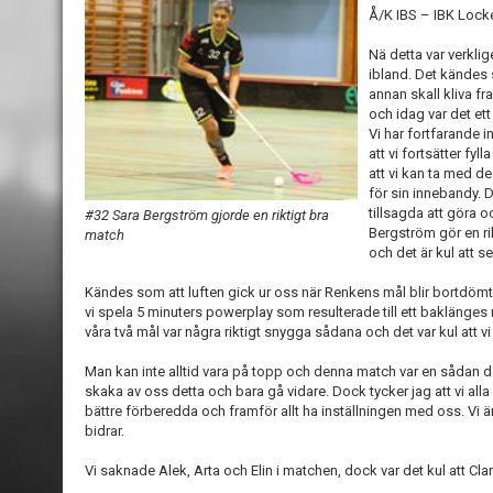
Å/K IBS – IBK Locke
Nä detta var verklig
ibland. Det kändes 
annan skall kliva fr
och idag var det et
Vi har fortfarande in
att vi fortsätter fyl
att vi kan ta med d
för sin innebandy. D
tillsagda att göra o
#32 Sara Bergström gjorde en riktigt bra
Bergström gör en ri
match
och det är kul att s
Kändes som att luften gick ur oss när Renkens mål blir bortdömt
vi spela 5 minuters powerplay som resulterade till ett baklänge
våra två mål var några riktigt snygga sådana och det var kul att vi
Man kan inte alltid vara på topp och denna match var en sådan då
skaka av oss detta och bara gå vidare. Dock tycker jag att vi al
bättre förberedda och framför allt ha inställningen med oss. Vi ä
bidrar.
Vi saknade Alek, Arta och Elin i matchen, dock var det kul att Clar