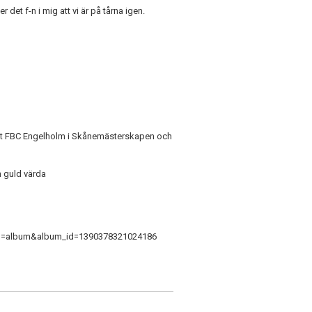
et f-n i mig att vi är på tårna igen.
er mot FBC Engelholm i Skånemästerskapen och
h guld värda
ab=album&album_id=1390378321024186