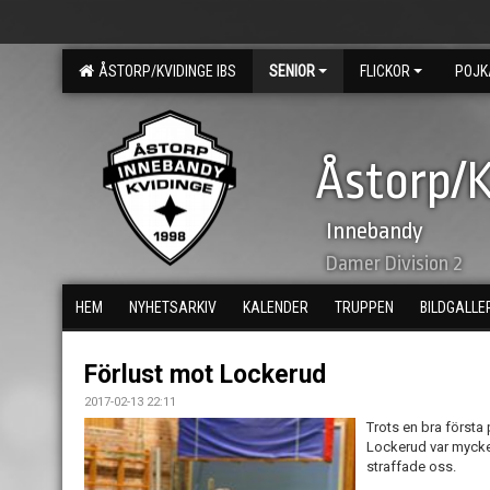
ÅSTORP/KVIDINGE IBS
SENIOR
FLICKOR
POJK
Åstorp/K
Innebandy
Damer Division 2
HEM
NYHETSARKIV
KALENDER
TRUPPEN
BILDGALLE
Förlust mot Lockerud
2017-02-13 22:11
Trots en bra första
Lockerud var mycket
straffade oss.