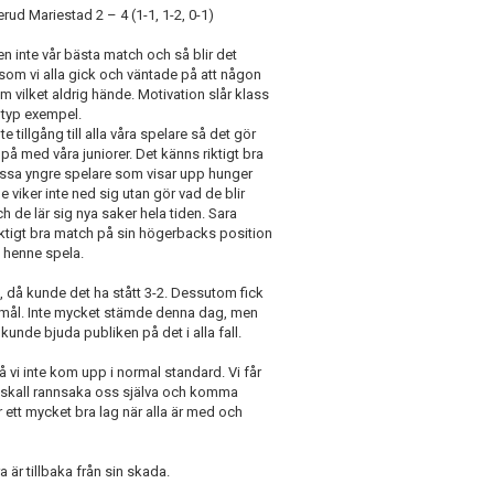
rud Mariestad 2 – 4 (1-1, 1-2, 0-1)
en inte vår bästa match och så blir det
som vi alla gick och väntade på att någon
am vilket aldrig hände. Motivation slår klass
t typ exempel.
te tillgång till alla våra spelare så det gör
la på med våra juniorer. Det känns riktigt bra
essa yngre spelare som visar upp hunger
e viker inte ned sig utan gör vad de blir
ch de lär sig nya saker hela tiden. Sara
ktigt bra match på sin högerbacks position
e henne spela.
, då kunde det ha stått 3-2. Dessutom fick
s mål. Inte mycket stämde denna dag, men
 kunde bjuda publiken på det i alla fall.
 vi inte kom upp i normal standard. Vi får
la skall rannsaka oss själva och komma
r ett mycket bra lag när alla är med och
a är tillbaka från sin skada.