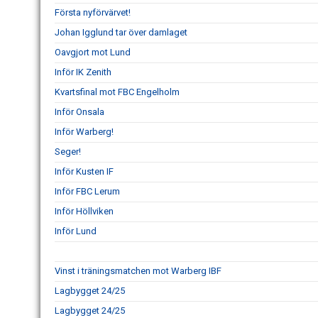
Första nyförvärvet!
Johan Igglund tar över damlaget
Oavgjort mot Lund
Inför IK Zenith
Kvartsfinal mot FBC Engelholm
Inför Onsala
Inför Warberg!
Seger!
Inför Kusten IF
Inför FBC Lerum
Inför Höllviken
Inför Lund
Vinst i träningsmatchen mot Warberg IBF
Lagbygget 24/25
Lagbygget 24/25