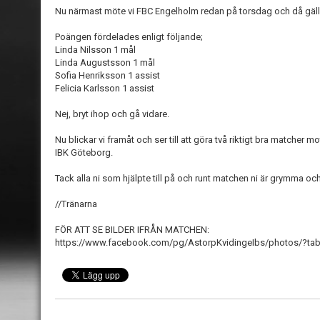
Nu närmast möte vi FBC Engelholm redan på torsdag och då gäller d
Poängen fördelades enligt följande;
Linda Nilsson 1 mål
Linda Augustsson 1 mål
Sofia Henriksson 1 assist
Felicia Karlsson 1 assist
Nej, bryt ihop och gå vidare.
Nu blickar vi framåt och ser till att göra två riktigt bra match
IBK Göteborg.
Tack alla ni som hjälpte till på och runt matchen ni är grymma oc
//Tränarna
FÖR ATT SE BILDER IFRÅN MATCHEN:
https://www.facebook.com/pg/AstorpKvidingeIbs/photos/?t