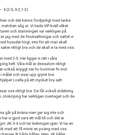
 4 (2-0, 0-2,1-2)
tchen och det känns fördjävligt med tanke
matchen såg ut. Vi hade VIP kväll vilket
ktaren och stämningen var verkligen på
ker jag med de förutsättningar och sättet vi
med huvudet högt, inte för att man skall
saker riktigt bra och de skall vi ta med oss.
n med 2-0. Här ligger vi rätt i våra
öping helt. Våra mål är dessutom riktigt
ål är också snyggt när ho kommer fri mot
r i målet och visar upp grymt bra
hjälper Loella på ett mycket bra sätt.
ssar oss riktigt bra. De får också utdelning
 och Jönköping har verkligen övertaget och de
issa går på knäna men ger sig inte och
ar vi gjort vars ett mål till och det är
ör JIK 3-4 och tar ledningen igen. Vi tar en
örsök med att få minst en poäng med oss.
 chanser åt båda hållen. Men JIK håller