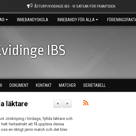
ÅSTORP/KVIDINGE IBS - VI SATSAR FÖR FRAMTIDEN
AR
INNEBANDYSKOLA
INNEBANDY FÖR ALLA
FÖRENINGSFAKT
vidinge IBS
RI
DOKUMENT
KONTAKT
MATCHER
SERIETABELL
a läktare
<
>
ot Jönköping i lördags, fyllda läktare och
r helt fantastiskt att få uppleva dessa
 oss en riktigt jämn match och det blev