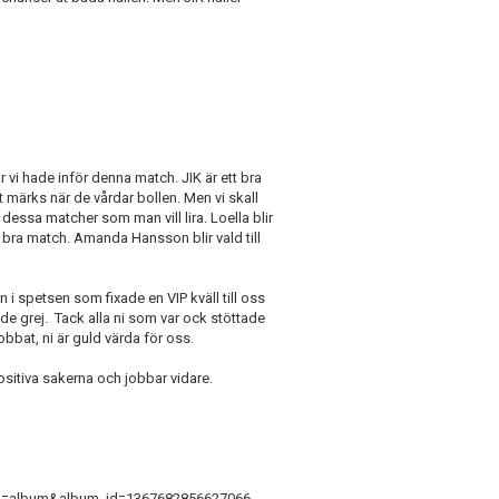
 vi hade inför denna match. JIK är ett bra
t märks när de vårdar bollen. Men vi skall
dessa matcher som man vill lira. Loella blir
gt bra match. Amanda Hansson blir vald till
 i spetsen som fixade en VIP kväll till oss
de grej. Tack alla ni som var ock stöttade
obbat, ni är guld värda för oss.
ositiva sakerna och jobbar vidare.
ab=album&album_id=1367682856627066