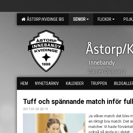
ÅSTORP/KVIDINGE IBS
SENIOR
FLICKOR
POJK
Åstorp/K
Innebandy
Damer Division 2
HEM
NYHETSARKIV
KALENDER
TRUPPEN
BILDGALLE
Tuff och spännande match inför full
2017-01-24 20:19
Ja vilken match det blev m
en riktigt bra match. Det ä
matcher. Vi hade förväntat
också så ända in i slutet.