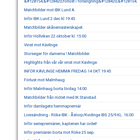
&#128154;&#128420;förlust i förlängning&#128420;&#128154;
Matchbilder mot IBK Lund A.
Inför IBK Lund 2 dec kl 19:45
Matchbilder skånemästerskapet.
Inför Höllviken 22 oktober kl. 15:00
Vinst mot Kävlinge
Storseger för damerna ! Matchbilder.
Highlights från vår vår vinst mot Kävlinge.
INFÖR KÄVLINGE HEMMA FREDAG 14 OKT 19:45
Förlust mot Malmhaug
Inför Malmhaug borta lördag 14:00
Matchbilder från mötet med IK Stanstad.
Inför damlagets hemmapremiär
Livesändning - Röke IBK - Åstorp/Kvidinge IBS 25/9 KL. 16:00
Inför seriepremiären, kaptenen har ordet!
Inför premiären borta mot Röke 25 sep.