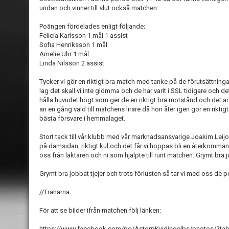
undan och vinner till slut också matchen.
Poängen fördelades enligt följande;
Felicia Karlsson 1 mål 1 assist
Sofia Henriksson 1 mål
Amelie Uhr 1 mål
Linda Nilsson 2 assist
Tycker vi gör en riktigt bra match med tanke på de förutsättningar
lag det skall vi inte glömma och de har varit i SSL tidigare och de
hålla huvudet högt som ger de en riktigt bra motstånd och det är 
än en gång vald till matchens lirare då hon åter igen gör en rikti
bästa försvare i hemmalaget.
Stort tack till vår klubb med vår marknadsansvarige Joakim Leijon
på damsidan, riktigt kul och det får vi hoppas bli en återkomman
oss från läktaren och ni som hjälpte till runt matchen. Grymt bra j
Grymt bra jobbat tjejer och trots förlusten så tar vi med oss de p
//Tränarna
För att se bilder ifrån matchen följ länken:
https://www.facebook.com/pg/AstorpKvidingeIbs/photos/?t