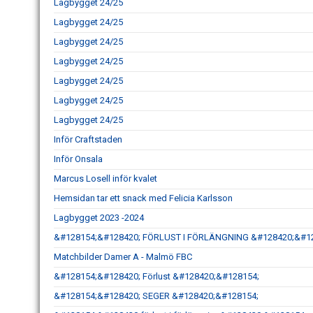
Lagbygget 24/25
Lagbygget 24/25
Lagbygget 24/25
Lagbygget 24/25
Lagbygget 24/25
Lagbygget 24/25
Lagbygget 24/25
Inför Craftstaden
Inför Onsala
Marcus Losell inför kvalet
Hemsidan tar ett snack med Felicia Karlsson
Lagbygget 2023 -2024
&#128154;&#128420; FÖRLUST I FÖRLÄNGNING &#128420;&#1
Matchbilder Damer A - Malmö FBC
&#128154;&#128420; Förlust &#128420;&#128154;
&#128154;&#128420; SEGER &#128420;&#128154;