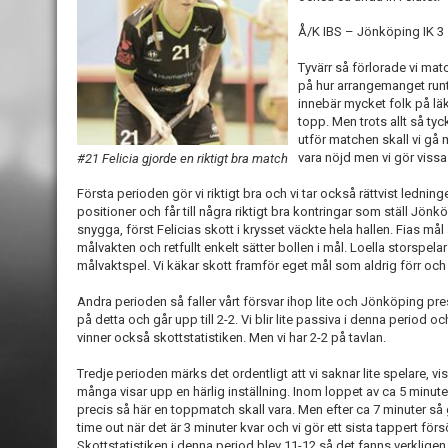
Å/K IBS – Jönköping IK 3 –
Tyvärr så förlorade vi ma
på hur arrangemanget runt 
innebär mycket folk på lä
topp. Men trots allt så tyc
utför matchen skall vi gå 
vara nöjd men vi gör vissa 
#21 Felicia gjorde en riktigt bra match
Första perioden gör vi riktigt bra och vi tar också rättvist ledninge
positioner och får till några riktigt bra kontringar som ställ Jönk
snygga, först Felicias skott i krysset väckte hela hallen. Fias m
målvakten och retfullt enkelt sätter bollen i mål. Loella storspela
målvaktspel. Vi käkar skott framför eget mål som aldrig förr och 
Andra perioden så faller vårt försvar ihop lite och Jönköping pre
på detta och går upp till 2-2. Vi blir lite passiva i denna period
vinner också skottstatistiken. Men vi har 2-2 på tavlan.
Tredje perioden märks det ordentligt att vi saknar lite spelare, v
många visar upp en härlig inställning. Inom loppet av ca 5 minuter h
precis så här en toppmatch skall vara. Men efter ca 7 minuter så g
time out när det är 3 minuter kvar och vi gör ett sista tappert f
Skottstatistiken i denna period blev 11-12 så det fanns verkligen