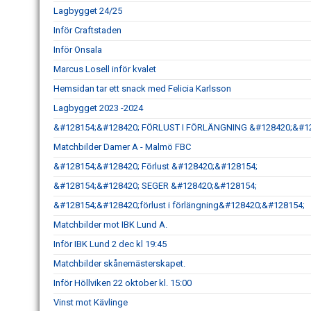
Lagbygget 24/25
Inför Craftstaden
Inför Onsala
Marcus Losell inför kvalet
Hemsidan tar ett snack med Felicia Karlsson
Lagbygget 2023 -2024
&#128154;&#128420; FÖRLUST I FÖRLÄNGNING &#128420;&#1
Matchbilder Damer A - Malmö FBC
&#128154;&#128420; Förlust &#128420;&#128154;
&#128154;&#128420; SEGER &#128420;&#128154;
&#128154;&#128420;förlust i förlängning&#128420;&#128154;
Matchbilder mot IBK Lund A.
Inför IBK Lund 2 dec kl 19:45
Matchbilder skånemästerskapet.
Inför Höllviken 22 oktober kl. 15:00
Vinst mot Kävlinge