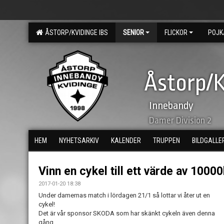
ÅSTORP/KVIDINGE IBS
SENIOR
FLICKOR
POJK
Åstorp/K
Innebandy
Damer Division 2
HEM
NYHETSARKIV
KALENDER
TRUPPEN
BILDGALLE
Vinn en cykel till ett värde av 10000
2017-01-20 18:38
Under damernas match i lördagen 21/1 så lottar vi åter ut en
cykel!
Det är vår sponsor SKODA som har skänkt cykeln även denna
gång.