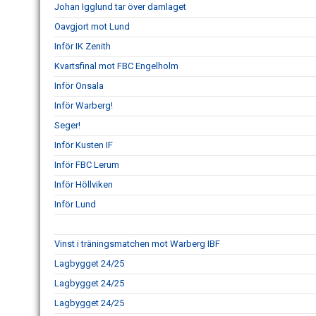
Johan Igglund tar över damlaget
Oavgjort mot Lund
Inför IK Zenith
Kvartsfinal mot FBC Engelholm
Inför Onsala
Inför Warberg!
Seger!
Inför Kusten IF
Inför FBC Lerum
Inför Höllviken
Inför Lund
Vinst i träningsmatchen mot Warberg IBF
Lagbygget 24/25
Lagbygget 24/25
Lagbygget 24/25