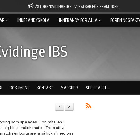
ÅSTORP/KVIDINGE IBS - VI SATSAR FÖR FRAMTIDEN
AR
INNEBANDYSKOLA
INNEBANDY FÖR ALLA
FÖRENINGSFAKT
vidinge IBS
RI
DOKUMENT
KONTAKT
MATCHER
SERIETABELL
<
>
öping som spelades i Forumhallen i
a sig bli en målrik match. Trots att vi
atch i en borta arena så fick vi med oss