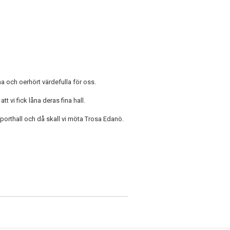
mma och oerhört värdefulla för oss.
t vi fick låna deras fina hall.
orthall och då skall vi möta Trosa Edanö.