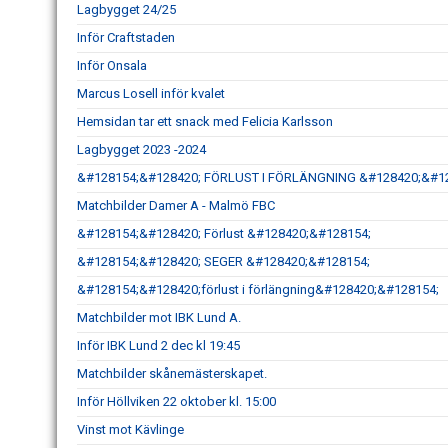
Lagbygget 24/25
Inför Craftstaden
Inför Onsala
Marcus Losell inför kvalet
Hemsidan tar ett snack med Felicia Karlsson
Lagbygget 2023 -2024
&#128154;&#128420; FÖRLUST I FÖRLÄNGNING &#128420;&#1
Matchbilder Damer A - Malmö FBC
&#128154;&#128420; Förlust &#128420;&#128154;
&#128154;&#128420; SEGER &#128420;&#128154;
&#128154;&#128420;förlust i förlängning&#128420;&#128154;
Matchbilder mot IBK Lund A.
Inför IBK Lund 2 dec kl 19:45
Matchbilder skånemästerskapet.
Inför Höllviken 22 oktober kl. 15:00
Vinst mot Kävlinge