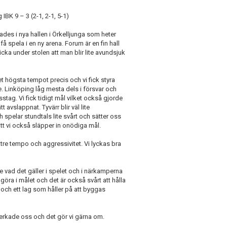
IBK 9 – 3 (2-1, 2-1, 5-1)
es i nya hallen i Örkelljunga som heter
 få spela i en ny arena. Forum är en fin hall
cka under stolen att man blir lite avundsjuk
et högsta tempot precis och vi fick styra
e. Linköping låg mesta dels i försvar och
isstag. Vi fick tidigt mål vilket också gjorde
tt avslappnat. Tyvärr blir väl lite
 spelar stundtals lite svårt och sätter oss
tt vi också släpper in onödiga mål.
 bättre tempo och aggressivitet. Vi lyckas bra
e vad det gäller i spelet och i närkamperna
 göra i målet och det är också svårt att hålla
t och ett lag som håller på att byggas
erkade oss och det gör vi gärna om.