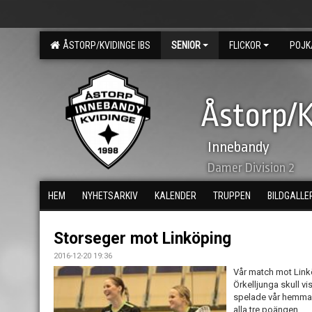
ÅSTORP/KVIDINGE IBS
SENIOR
FLICKOR
POJK
Åstorp/K
Innebandy
Damer Division 2
HEM
NYHETSARKIV
KALENDER
TRUPPEN
BILDGALLE
Storseger mot Linköping
2016-12-20 19:36
Vår match mot Link
Örkelljunga skull vis
spelade vår hemmam
alla tre poängen.