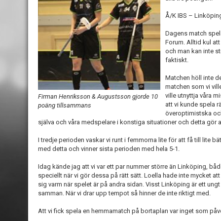
Å/K IBS – Linköping 
Dagens match spelad
Forum. Alltid kul att
och man kan inte sti
faktiskt.
Matchen höll inte d
matchen som vi vill
ville utnyttja våra m
Firman Henriksson & Augustsson gjorde 10
att vi kunde spela rä
poäng tillsammans
överoptimistska och
själva och våra medspelare i konstiga situationer och detta gör a
I tredje perioden vaskar vi runt i femmorna lite för att få till lite
med detta och vinner sista perioden med hela 5-1.
Idag kände jag att vi var ett par nummer större än Linköping, båd
speciellt när vi gör dessa på rätt sätt. Loella hade inte mycket att
sig varm när spelet är på andra sidan. Visst Linköping är ett ung
samman. När vi drar upp tempot så hinner de inte riktigt med.
Att vi fick spela en hemmamatch på bortaplan var inget som påv