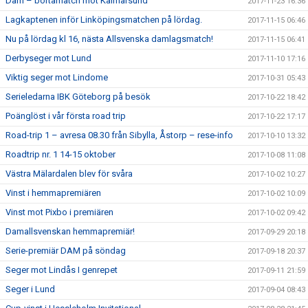
Dam – bortamatch mot Kalmarsund
2017-11-23 16:36
Lagkaptenen inför Linköpingsmatchen på lördag.
2017-11-15 06:46
Nu på lördag kl 16, nästa Allsvenska damlagsmatch!
2017-11-15 06:41
Derbyseger mot Lund
2017-11-10 17:16
Viktig seger mot Lindome
2017-10-31 05:43
Serieledarna IBK Göteborg på besök
2017-10-22 18:42
Poänglöst i vår första road trip
2017-10-22 17:17
Road-trip 1 – avresa 08.30 från Sibylla, Åstorp – rese-info
2017-10-10 13:32
Roadtrip nr. 1 14-15 oktober
2017-10-08 11:08
Västra Mälardalen blev för svåra
2017-10-02 10:27
Vinst i hemmapremiären
2017-10-02 10:09
Vinst mot Pixbo i premiären
2017-10-02 09:42
Damallsvenskan hemmapremiär!
2017-09-29 20:18
Serie-premiär DAM på söndag
2017-09-18 20:37
Seger mot Lindås I genrepet
2017-09-11 21:59
Seger i Lund
2017-09-04 08:43