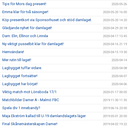
Tips för Mors dag present!
2020-05-26
Emma klar för två säsonger!
2020-05-20 16:00
Köp presentkort via Sponsorhuset och stöd damlaget.
2020-05-20 14:20
Glädjande nyhet för damlaget!
2020-04-29 20:18
Dam: Elin, Ellinor och Linnéa
2020-04-17 15:45
Ny viktigt pusselbit klar för damlaget!
2020-04-16 21:19
Hemvändare!
2020-04-15 19:30
Mer rutin till laget!
2020-04-14
Lagbygget tuffar vidare.
2020-04-08
Lagbygget fortsätter!
2020-04-07
Lagbygget har börjat!
2020-04-06
Viktig match mot Lönsboda 17/1
2020-01-17 00:05
Matchbilder Damer A - Malmö FBC
2019-11-30 11:35
Spela div 1 innebandy?
2019-06-16 23:00
Maja Ekström kallad till U-19 damlandslagets läger
2019-05-01 20:00
Final Skånemästerskapen Damer!
2019-04-02 19:22