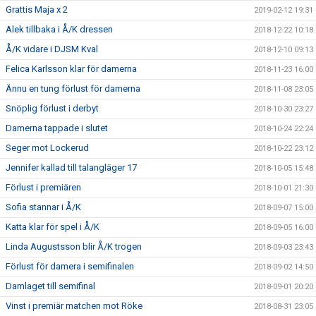
Grattis Maja x 2
2019-02-12 19:31
Alek tillbaka i Å/K dressen
2018-12-22 10:18
Å/K vidare i DJSM Kval
2018-12-10 09:13
Felica Karlsson klar för damerna
2018-11-23 16:00
Ännu en tung förlust för damerna
2018-11-08 23:05
Snöplig förlust i derbyt
2018-10-30 23:27
Damerna tappade i slutet
2018-10-24 22:24
Seger mot Lockerud
2018-10-22 23:12
Jennifer kallad till talangläger 17
2018-10-05 15:48
Förlust i premiären
2018-10-01 21:30
Sofia stannar i Å/K
2018-09-07 15:00
Katta klar för spel i Å/K
2018-09-05 16:00
Linda Augustsson blir Å/K trogen
2018-09-03 23:43
Förlust för damera i semifinalen
2018-09-02 14:50
Damlaget till semifinal
2018-09-01 20:20
Vinst i premiär matchen mot Röke
2018-08-31 23:05