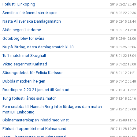
Förlust i Linköping
2018-02-27 20:49
Semifinal i skånemästerskapen
2018-02-22 20:36
Nästa Allsvenska Damlagsmatch
2018-02-15 21:44
Skön seger i Lindome
2018-02-12 17:28
Göteborg blev för svåra
2018-02-04 21:06
Nu på lördag, nästa damlagsmatch kl 13
2018-01-26 08:06
Tuff match mot Skoghall
2018-01-22 18:04
Viktig seger mot Karlstad
2018-01-22 18:00
Säsongsdebut för Felicia Karlsson
2018-01-12 21:21
Dubbla matcher i helgen
2018-01-12 06:48
Roadtrip nr. 2 20-21 januari till Karlstad
2017-12-31 12:22
Tung förlust i årets sista match
2017-12-18 20:16
Fem snabba till Hannah Berg inför lördagens dam match
2017-12-12 07:00
mot IBF Linköping
Skånemästerskapen inledd med vinst
2017-12-08 11:15
Förlust i toppmötet mot Kalmarsund
2017-11-28 19:39