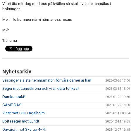
Vill ni äta middag med oss på kvällen så skall även det anmälas i
bokningen.
Mer info kommer när vi närmar oss resan.
Mvh
Tränarna
Nyhetsarkiv
Säsongens sista hemmamatch för våra damer är här!
2026-03-26 17:00
Seger mot Landskrona och vi är klara för kval!
2026-03-15 15:09
Damkontrakt!
2026-01-22 19:30
GAME DAY!
2026-01-22 15:00
Vinst mot FBC Engelholm!
2026-01-17 00:04
Bortaseger mot Lund!
2025-12-14 19:35
Oavgjort mot Skurup 4–4!
2025-12-07 19:15