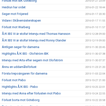
Förlust mot IBK Göteborg
2016-01-27 23:09
Heidrun har ordet
2016-01-22 18:44
Seger mot Fröjered
2016-01-17 20:30
Vidare i Skånemästerskapen
2016-01-17 11:55
Förlust mot Warberg
2016-01-10 11:57
Å/K IBS Vi är stolta! Intervju med Thomas Hansson
2015-12-28 09:00
Å/K IBS Vi är stolta! Intervju med Ronny Olander
2015-12-19 09:00
Äntligen seger för damerna
2015-11-30 20:45
Highlights Å/K IBS - Olofström IBK
2015-11-30 07:38
Intervju med Arta efter segern mot Olofström
2015-11-30 07:37
Ännu en uddamålsförlust
2015-11-23 21:20
Första trepoängaren för damerna
2015-11-03 22:04
Förlust mot Pixbo
2015-10-27 21:00
Hightlights Å/K IBS - Pixbo
2015-10-25 22:01
Intervju med Anna efter förlusten mot Pixbo
2015-10-24 22:55
Förlust borta mot Göteborg
2015-10-22 20:58