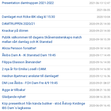
Presentation damtruppen 2021-2022
2021-06-13 12:47
2021-06-05
Damlaget mot Röke IBK idag kl 15:30
2020-10-04
DAMTRUPPEN 2020/21
2020-09-25 14:00
Knackar på dörren
2020-09-23 14:00
Publik välkommen till dagens Skånemästerskaps match
2020-09-18 15:39
mellan vårt damlag och IK Stanstad
Alicia Persson forsätter!
2020-09-18 14:00
Åkibs Dam A - IK Stanstad Dam 19:45
2020-09-17 14:49
Filippa Eliasson återvänder!
2020-09-16 14:00
2 nya år för Emilia Losell i DAM.
2020-09-14 16:00
Heidrun Bjartmarz ansluter till damlaget!
2020-09-12 16:36
DM Live Åkibs - FCH Dam Fre 4/9 19:45
2020-09-01 08:07
Agge är tillbaka!
2020-08-21 16:00
Glädjande nyhet!
2020-08-16 20:35
Köp presentkort från kända butiker - stöd Åstorp Kvidinge
2020-06-09 16:45
IBS Dam´s lagkassa