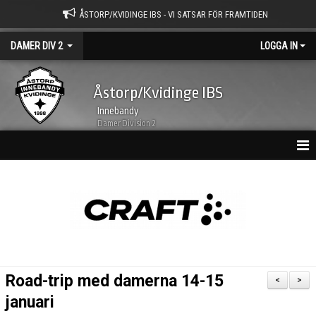
ÅSTORP/KVIDINGE IBS - VI SATSAR FÖR FRAMTIDEN
DAMER DIV 2
LOGGA IN
Åstorp/Kvidinge IBS
Innebandy
Damer Division 2
HEM
NYHETSARKIV
KALENDER
TRUPPEN
Road-trip med damerna 14-15
<
>
BILDGALLERI
januari