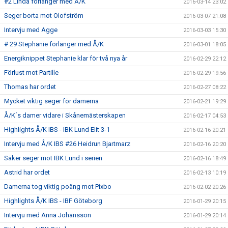
#2 Linda förlänger med Å/K
2016-03-14 23:02
Seger borta mot Olofström
2016-03-07 21:08
Intervju med Agge
2016-03-03 15:30
# 29 Stephanie förlänger med Å/K
2016-03-01 18:05
Energiknippet Stephanie klar för två nya år
2016-02-29 22:12
Förlust mot Partille
2016-02-29 19:56
Thomas har ordet
2016-02-27 08:22
Mycket viktig seger för damerna
2016-02-21 19:29
Å/K´s damer vidare i Skånemästerskapen
2016-02-17 04:53
Highlights Å/K IBS - IBK Lund Elit 3-1
2016-02-16 20:21
Intervju med Å/K IBS #26 Heidrun Bjartmarz
2016-02-16 20:20
Säker seger mot IBK Lund i serien
2016-02-16 18:49
Astrid har ordet
2016-02-13 10:19
Damerna tog viktig poäng mot Pixbo
2016-02-02 20:26
Highlights Å/K IBS - IBF Göteborg
2016-01-29 20:15
Intervju med Anna Johansson
2016-01-29 20:14