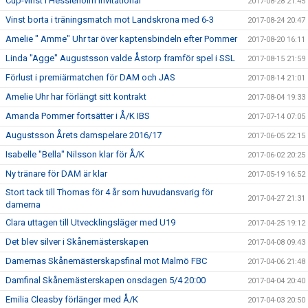
Cup-vinst i Hessleholm Invitational
2017-08-28 21:45
Vinst borta i träningsmatch mot Landskrona med 6-3
2017-08-24 20:47
Amelie " Amme" Uhr tar över kaptensbindeln efter Pommer
2017-08-20 16:11
Linda "Agge" Augustsson valde Åstorp framför spel i SSL
2017-08-15 21:59
Förlust i premiärmatchen för DAM och JAS
2017-08-14 21:01
Amelie Uhr har förlängt sitt kontrakt
2017-08-04 19:33
Amanda Pommer fortsätter i Å/K IBS
2017-07-14 07:05
Augustsson Årets damspelare 2016/17
2017-06-05 22:15
Isabelle "Bella" Nilsson klar för Å/K
2017-06-02 20:25
Ny tränare för DAM är klar
2017-05-19 16:52
Stort tack till Thomas för 4 år som huvudansvarig för
2017-04-27 21:31
damerna
Clara uttagen till Utvecklingsläger med U19
2017-04-25 19:12
Det blev silver i Skånemästerskapen
2017-04-08 09:43
Damernas Skånemästerskapsfinal mot Malmö FBC
2017-04-06 21:48
Damfinal Skånemästerskapen onsdagen 5/4 20:00
2017-04-04 20:40
Emilia Cleasby förlänger med Å/K
2017-04-03 20:50