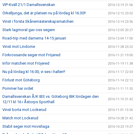
VIP-Kväll 21/1 Damallsvenskan
2016-12-19 21:06
Örkelljunga, det är platsen nu på lördag kl 16.30!!
2016-12-15 23:02
Vinst i första Skånemästerskapsmatchen
2016-12-14 23:36
Stark lagmoral gav oss segern
2016-12-05 20:27
Road-trip med damerna 14-15 januari
2016-12-04 17:00
Vinst mot Lindome
2016-11-28 23:22
Förkrossande seger mot Fröjered
2016-11-21 19:00
Inför matchen mot Fröjered
2016-11-19 11:38
Nu på lördag kl 16.00, vi ses i hallen!!
2016-11-17 22:03
Förlust mot Göteborg
2016-11-14 22:12
Pommer har ordet
2016-11-11 11:55
Damallsvenskan Å/K IBS vs. Göteborg IBK lördagen den
2016-11-10 21:42
12/11 kl 16 i Åstorps Sporthall
Vinst borta mot Lockerud
2016-11-01 15:56
Match mot Lockerud
2016-10-28 21:42
Stabil seger mot Hovshaga
2016-10-23 19:27