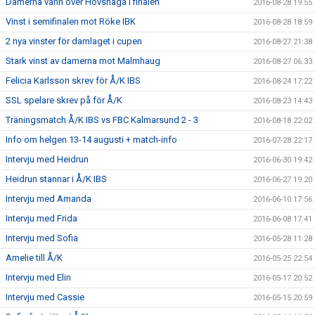
Damerna vann över Hovshaga i finalen
2016-08-28 19:55
Vinst i semifinalen mot Röke IBK
2016-08-28 18:59
2 nya vinster för damlaget i cupen
2016-08-27 21:38
Stark vinst av damerna mot Malmhaug
2016-08-27 06:33
Felicia Karlsson skrev för Å/K IBS
2016-08-24 17:22
SSL spelare skrev på för Å/K
2016-08-23 14:43
Träningsmatch Å/K IBS vs FBC Kalmarsund 2 - 3
2016-08-18 22:02
Info om helgen 13-14 augusti + match-info
2016-07-28 22:17
Intervju med Heidrun
2016-06-30 19:42
Heidrun stannar i Å/K IBS
2016-06-27 19:20
Intervju med Amanda
2016-06-10 17:56
Intervju med Frida
2016-06-08 17:41
Intervju med Sofia
2016-05-28 11:28
Amelie till Å/K
2016-05-25 22:54
Intervju med Elin
2016-05-17 20:52
Intervju med Cassie
2016-05-15 20:59