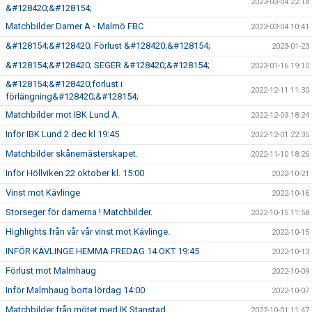
2023-03-04 22:18
&#128420;&#128154;
Matchbilder Damer A - Malmö FBC
2023-03-04 10:41
&#128154;&#128420; Förlust &#128420;&#128154;
2023-01-23
&#128154;&#128420; SEGER &#128420;&#128154;
2023-01-16 19:10
&#128154;&#128420;förlust i
2022-12-11 11:30
förlängning&#128420;&#128154;
Matchbilder mot IBK Lund A.
2022-12-03 18:24
Inför IBK Lund 2 dec kl 19:45
2022-12-01 22:35
Matchbilder skånemästerskapet.
2022-11-10 18:26
Inför Höllviken 22 oktober kl. 15:00
2022-10-21
Vinst mot Kävlinge
2022-10-16
Storseger för damerna ! Matchbilder.
2022-10-15 11:58
Highlights från vår vår vinst mot Kävlinge.
2022-10-15
INFÖR KÄVLINGE HEMMA FREDAG 14 OKT 19:45
2022-10-13
Förlust mot Malmhaug
2022-10-09
Inför Malmhaug borta lördag 14:00
2022-10-07
Matchbilder från mötet med IK Stanstad.
2022-10-01 11:47