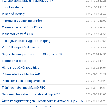
Två spelare kallade till Talangläger 17
2016-10-23 12:25
Inför Hovshaga
2016-10-22 11:15
Vi ses på lördag!
2016-10-20 20:47
Imponerande vinst mot Pixbo
2016-10-16 12:03
Thomas har ordet inför Pixbo
2016-10-15 10:53
Vinst mot Västerås IBK
2016-10-10 20:56
Frislagsvarianten avgjorde i Köping
2016-10-08 21:58
Kraftfull seger för damerna
2016-09-26 09:56
Seger i hemmapremiären mot Skoghalls IBK
2016-09-24 16:55
Thomas har ordet
2016-09-23 17:15
Häng med på vår road tripp
2016-09-22 16:07
Rutinerade Sara klar för Å/K
2016-09-21 02:29
Premiären i Jönköping avklarad
2016-09-17 22:23
Träningsmatch mot Malmö FBC
2016-09-11 16:54
Segrare i Hessleholm Invitational Cup 2016
2016-08-29 12:00
Årets Poängdrottningen i Hessleholm Invitational Cup 2016
2016-08-28 23:23