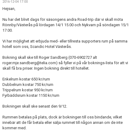
2016-12-04 17:00
DOKUMENT
Hejsan,
KONTAKT
Nu har det blivit dags för säsongens andra Road-trip där vi skall möta
Rönnby/Västerås på lördagen 14/1 15.00 och Nykvarn på söndagen 15/1
MATCHER
17.00.
Vi har möjlighet att erbjuda med- eller tillresta supporters rum på samma
SERIETABELL
hotell som oss, Scandic Hotel Västerås.
Bokning skall ske till Roger Sandberg (070-6902727 alt
roger.mje.sandberg@telia.com) så fyller vi på vår boknings-lista för att vi
skall få bra priser. Ingen bokning direkt till hotellet.
Enkelrum kostar 650 kr/rum
Dubbelrum kostar 750 kr/rum
Trippelrum kostar 950 kr/rum
Fyrbäddsrum kostar 1150 kr/rum
Bokningen skall ske senast den 9/12.
Rummen betalas på plats, dock är bokningen till oss bindande, vilket
innebär att de får betala eller sälja rummet till någon annan om de inte
kommer med.