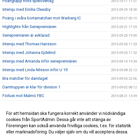
Poängtapp trots spelövertag
2015-10-11 11:51
Intervju med Emilia Cleasby
2015-09-29 18:30
Poäng i svåra bortamatchen mot Warberg IC
2015-09-27 00:15
Highlights från Seriepremiären
2015-09-21 17:59
Seriepremiären är avklarad
2015-09-20 19:00
Intervju med Thomas Hansson
2015-09-20 11:33
Intervju med Johanna Ejdelind
2015-09-20 11:32
Intervju med Amanda inför seriepremiären
2015-09-14 19:34
Intervju med Linda Nilsson inför U 19
2015-09-08 22:12
Bra matcher för damlaget
2015-09-03 22:06
Damtruppen är klar för division 1
2015-09-02 08:12
Förlust mot Malmö FBC
2015-08-21 13:49
Vinst mot Slovakien
2015-08-11 08:06
Highlights Å/K IBS - Slovakien 8-6
För att hemsidan ska fungera korrekt använder vi nödvändiga
2015-08-06 18:04
cookies från SportAdmin. Dessa går inte att stänga av.
Seger i Vänskapsmatchen mot Slovakien
2015-08-06 10:16
Föreningen kan också använda frivilliga cookies, t.ex. för statistik
eller marknadsföring. Du väljer själv om du vill acceptera dessa.