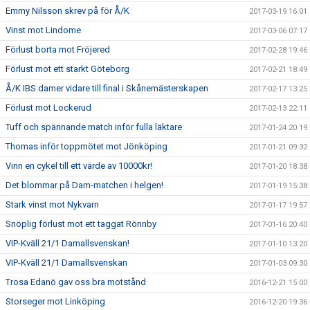
Emmy Nilsson skrev på för Å/K
2017-03-19 16:01
Vinst mot Lindome
2017-03-06 07:17
Förlust borta mot Fröjered
2017-02-28 19:46
Förlust mot ett starkt Göteborg
2017-02-21 18:49
Å/K IBS damer vidare till final i Skånemästerskapen
2017-02-17 13:25
Förlust mot Lockerud
2017-02-13 22:11
Tuff och spännande match inför fulla läktare
2017-01-24 20:19
Thomas inför toppmötet mot Jönköping
2017-01-21 09:32
Vinn en cykel till ett värde av 10000kr!
2017-01-20 18:38
Det blommar på Dam-matchen i helgen!
2017-01-19 15:38
Stark vinst mot Nykvarn
2017-01-17 19:57
Snöplig förlust mot ett taggat Rönnby
2017-01-16 20:40
VIP-Kväll 21/1 Damallsvenskan!
2017-01-10 13:20
VIP-Kväll 21/1 Damallsvenskan
2017-01-03 09:30
Trosa Edanö gav oss bra motstånd
2016-12-21 15:00
Storseger mot Linköping
2016-12-20 19:36