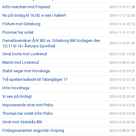
Inför matchen mot Fröjered
2016-11-19 11:38
Nu på lördag kl 16.00, vi ses i hallen!!
2016-11-17 22:03
Förlust mot Göteborg
2016-11-14 22:12
Pommer har ordet
2016-11-11 11:55
Damallsvenskan Å/K IBS vs. Göteborg IBK lördagen den
2016-11-10 21:42
12/11 kl 16 i Åstorps Sporthall
Vinst borta mot Lockerud
2016-11-01 15:56
Match mot Lockerud
2016-10-28 21:42
Stabil seger mot Hovshaga
2016-10-23 19:27
Två spelare kallade till Talangläger 17
2016-10-23 12:25
Inför Hovshaga
2016-10-22 11:15
Vi ses på lördag!
2016-10-20 20:47
Imponerande vinst mot Pixbo
2016-10-16 12:03
Thomas har ordet inför Pixbo
2016-10-15 10:53
Vinst mot Västerås IBK
2016-10-10 20:56
Frislagsvarianten avgjorde i Köping
2016-10-08 21:58