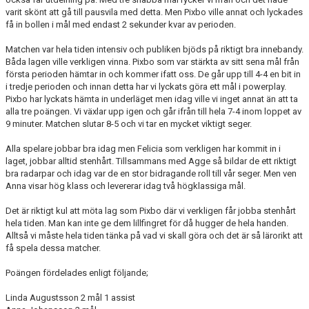
varit skönt att gå till pausvila med detta. Men Pixbo ville annat och lyckades
få in bollen i mål med endast 2 sekunder kvar av perioden.
Matchen var hela tiden intensiv och publiken bjöds på riktigt bra innebandy.
Båda lagen ville verkligen vinna. Pixbo som var stärkta av sitt sena mål från
första perioden hämtar in och kommer ifatt oss. De går upp till 4-4 en bit in
i tredje perioden och innan detta har vi lyckats göra ett mål i powerplay.
Pixbo har lyckats hämta in underläget men idag ville vi inget annat än att ta
alla tre poängen. Vi växlar upp igen och går ifrån till hela 7-4 inom loppet av
9 minuter. Matchen slutar 8-5 och vi tar en mycket viktigt seger.
Alla spelare jobbar bra idag men Felicia som verkligen har kommit in i
laget, jobbar alltid stenhårt. Tillsammans med Agge så bildar de ett riktigt
bra radarpar och idag var de en stor bidragande roll till vår seger. Men ven
Anna visar hög klass och levererar idag två högklassiga mål.
Det är riktigt kul att möta lag som Pixbo där vi verkligen får jobba stenhårt
hela tiden. Man kan inte ge dem lillfingret för då hugger de hela handen.
Alltså vi måste hela tiden tänka på vad vi skall göra och det är så lärorikt att
få spela dessa matcher.
Poängen fördelades enligt följande;
Linda Augustsson 2 mål 1 assist