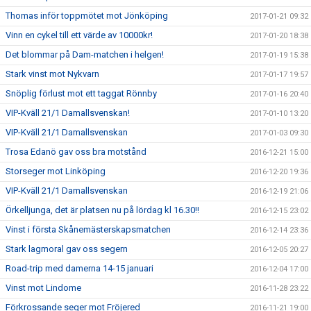
Thomas inför toppmötet mot Jönköping
2017-01-21 09:32
Vinn en cykel till ett värde av 10000kr!
2017-01-20 18:38
Det blommar på Dam-matchen i helgen!
2017-01-19 15:38
Stark vinst mot Nykvarn
2017-01-17 19:57
Snöplig förlust mot ett taggat Rönnby
2017-01-16 20:40
VIP-Kväll 21/1 Damallsvenskan!
2017-01-10 13:20
VIP-Kväll 21/1 Damallsvenskan
2017-01-03 09:30
Trosa Edanö gav oss bra motstånd
2016-12-21 15:00
Storseger mot Linköping
2016-12-20 19:36
VIP-Kväll 21/1 Damallsvenskan
2016-12-19 21:06
Örkelljunga, det är platsen nu på lördag kl 16.30!!
2016-12-15 23:02
Vinst i första Skånemästerskapsmatchen
2016-12-14 23:36
Stark lagmoral gav oss segern
2016-12-05 20:27
Road-trip med damerna 14-15 januari
2016-12-04 17:00
Vinst mot Lindome
2016-11-28 23:22
Förkrossande seger mot Fröjered
2016-11-21 19:00