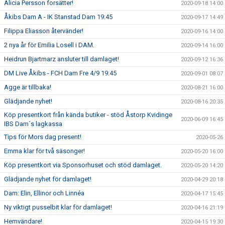
Alicia Persson forsätter!
2020-09-18 14:00
Åkibs Dam A - IK Stanstad Dam 19:45
2020-09-17 14:49
Filippa Eliasson återvänder!
2020-09-16 14:00
2 nya år för Emilia Losell i DAM.
2020-09-14 16:00
Heidrun Bjartmarz ansluter till damlaget!
2020-09-12 16:36
DM Live Åkibs - FCH Dam Fre 4/9 19:45
2020-09-01 08:07
Agge är tillbaka!
2020-08-21 16:00
Glädjande nyhet!
2020-08-16 20:35
Köp presentkort från kända butiker - stöd Åstorp Kvidinge
2020-06-09 16:45
IBS Dam´s lagkassa
Tips för Mors dag present!
2020-05-26
Emma klar för två säsonger!
2020-05-20 16:00
Köp presentkort via Sponsorhuset och stöd damlaget.
2020-05-20 14:20
Glädjande nyhet för damlaget!
2020-04-29 20:18
Dam: Elin, Ellinor och Linnéa
2020-04-17 15:45
Ny viktigt pusselbit klar för damlaget!
2020-04-16 21:19
Hemvändare!
2020-04-15 19:30