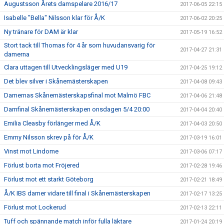
Augustsson Årets damspelare 2016/17
2017-06-05 22:15
Isabelle "Bella" Nilsson klar för Å/K
2017-06-02 20:25
Ny tränare för DAM är klar
2017-05-19 16:52
Stort tack till Thomas för 4 år som huvudansvarig för
2017-04-27 21:31
damerna
Clara uttagen till Utvecklingsläger med U19
2017-04-25 19:12
Det blev silver i Skånemästerskapen
2017-04-08 09:43
Damernas Skånemästerskapsfinal mot Malmö FBC
2017-04-06 21:48
Damfinal Skånemästerskapen onsdagen 5/4 20:00
2017-04-04 20:40
Emilia Cleasby förlänger med Å/K
2017-04-03 20:50
Emmy Nilsson skrev på för Å/K
2017-03-19 16:01
Vinst mot Lindome
2017-03-06 07:17
Förlust borta mot Fröjered
2017-02-28 19:46
Förlust mot ett starkt Göteborg
2017-02-21 18:49
Å/K IBS damer vidare till final i Skånemästerskapen
2017-02-17 13:25
Förlust mot Lockerud
2017-02-13 22:11
Tuff och spännande match inför fulla läktare
2017-01-24 20:19