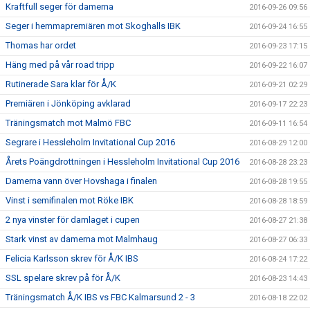
Kraftfull seger för damerna
2016-09-26 09:56
Seger i hemmapremiären mot Skoghalls IBK
2016-09-24 16:55
Thomas har ordet
2016-09-23 17:15
Häng med på vår road tripp
2016-09-22 16:07
Rutinerade Sara klar för Å/K
2016-09-21 02:29
Premiären i Jönköping avklarad
2016-09-17 22:23
Träningsmatch mot Malmö FBC
2016-09-11 16:54
Segrare i Hessleholm Invitational Cup 2016
2016-08-29 12:00
Årets Poängdrottningen i Hessleholm Invitational Cup 2016
2016-08-28 23:23
Damerna vann över Hovshaga i finalen
2016-08-28 19:55
Vinst i semifinalen mot Röke IBK
2016-08-28 18:59
2 nya vinster för damlaget i cupen
2016-08-27 21:38
Stark vinst av damerna mot Malmhaug
2016-08-27 06:33
Felicia Karlsson skrev för Å/K IBS
2016-08-24 17:22
SSL spelare skrev på för Å/K
2016-08-23 14:43
Träningsmatch Å/K IBS vs FBC Kalmarsund 2 - 3
2016-08-18 22:02