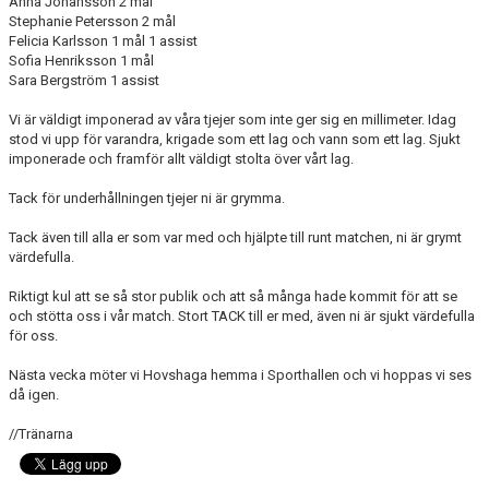
Anna Johansson 2 mål
Stephanie Petersson 2 mål
Felicia Karlsson 1 mål 1 assist
Sofia Henriksson 1 mål
Sara Bergström 1 assist
Vi är väldigt imponerad av våra tjejer som inte ger sig en millimeter. Idag
stod vi upp för varandra, krigade som ett lag och vann som ett lag. Sjukt
imponerade och framför allt väldigt stolta över vårt lag.
Tack för underhållningen tjejer ni är grymma.
Tack även till alla er som var med och hjälpte till runt matchen, ni är grymt
värdefulla.
Riktigt kul att se så stor publik och att så många hade kommit för att se
och stötta oss i vår match. Stort TACK till er med, även ni är sjukt värdefulla
för oss.
Nästa vecka möter vi Hovshaga hemma i Sporthallen och vi hoppas vi ses
då igen.
//Tränarna