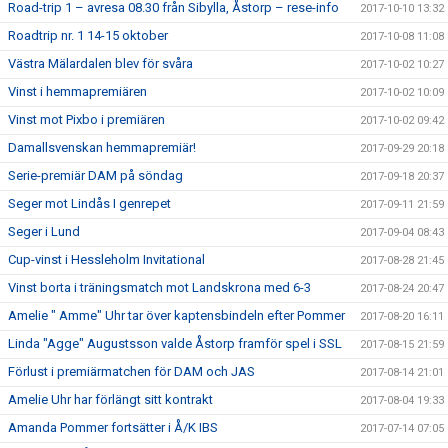
Road-trip 1 – avresa 08.30 från Sibylla, Åstorp – rese-info
2017-10-10 13:32
Roadtrip nr. 1 14-15 oktober
2017-10-08 11:08
Västra Mälardalen blev för svåra
2017-10-02 10:27
Vinst i hemmapremiären
2017-10-02 10:09
Vinst mot Pixbo i premiären
2017-10-02 09:42
Damallsvenskan hemmapremiär!
2017-09-29 20:18
Serie-premiär DAM på söndag
2017-09-18 20:37
Seger mot Lindås I genrepet
2017-09-11 21:59
Seger i Lund
2017-09-04 08:43
Cup-vinst i Hessleholm Invitational
2017-08-28 21:45
Vinst borta i träningsmatch mot Landskrona med 6-3
2017-08-24 20:47
Amelie " Amme" Uhr tar över kaptensbindeln efter Pommer
2017-08-20 16:11
Linda "Agge" Augustsson valde Åstorp framför spel i SSL
2017-08-15 21:59
Förlust i premiärmatchen för DAM och JAS
2017-08-14 21:01
Amelie Uhr har förlängt sitt kontrakt
2017-08-04 19:33
Amanda Pommer fortsätter i Å/K IBS
2017-07-14 07:05