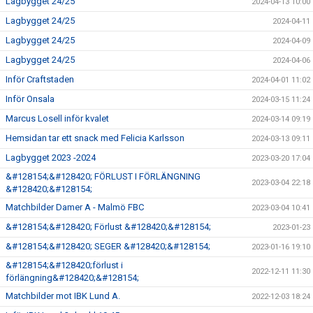
Lagbygget 24/25
2024-04-13 10:00
Lagbygget 24/25
2024-04-11
Lagbygget 24/25
2024-04-09
Lagbygget 24/25
2024-04-06
Inför Craftstaden
2024-04-01 11:02
Inför Onsala
2024-03-15 11:24
Marcus Losell inför kvalet
2024-03-14 09:19
Hemsidan tar ett snack med Felicia Karlsson
2024-03-13 09:11
Lagbygget 2023 -2024
2023-03-20 17:04
&#128154;&#128420; FÖRLUST I FÖRLÄNGNING
2023-03-04 22:18
&#128420;&#128154;
Matchbilder Damer A - Malmö FBC
2023-03-04 10:41
&#128154;&#128420; Förlust &#128420;&#128154;
2023-01-23
&#128154;&#128420; SEGER &#128420;&#128154;
2023-01-16 19:10
&#128154;&#128420;förlust i
2022-12-11 11:30
förlängning&#128420;&#128154;
Matchbilder mot IBK Lund A.
2022-12-03 18:24