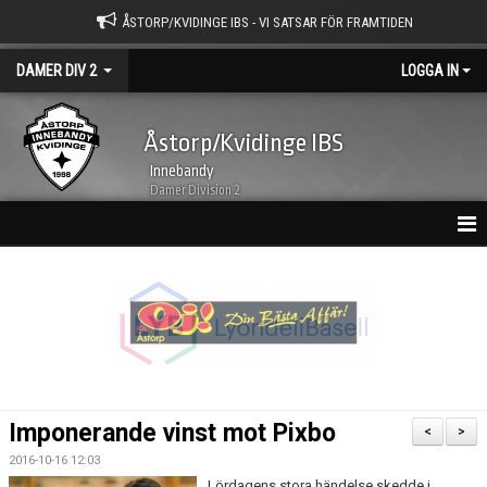
ÅSTORP/KVIDINGE IBS - VI SATSAR FÖR FRAMTIDEN
DAMER DIV 2
LOGGA IN
Åstorp/Kvidinge IBS
Innebandy
Damer Division 2
HEM
NYHETSARKIV
KALENDER
TRUPPEN
Imponerande vinst mot Pixbo
<
>
BILDGALLERI
2016-10-16 12:03
Lördagens stora händelse skedde i