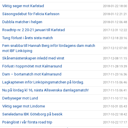
Viktig seger mot Karlstad
2018-01-22 18:00
Säsongsdebut för Felicia Karlsson
2018-01-12 21:21
Dubbla matcher i helgen
2018-01-12 06:48
Roadtrip nr. 2 20-21 januari till Karlstad
2017-12-31 12:22
Tung förlust i årets sista match
2017-12-18 20:16
Fem snabba till Hannah Berg inför lördagens dam match
2017-12-12 07:00
mot IBF Linköping
Skånemästerskapen inledd med vinst
2017-12-08 11:15
Förlust i toppmötet mot Kalmarsund
2017-11-28 19:39
Dam – bortamatch mot Kalmarsund
2017-11-23 16:36
Lagkaptenen inför Linköpingsmatchen på lördag.
2017-11-15 06:46
Nu på lördag kl 16, nästa Allsvenska damlagsmatch!
2017-11-15 06:41
Derbyseger mot Lund
2017-11-10 17:16
Viktig seger mot Lindome
2017-10-31 05:43
Serieledarna IBK Göteborg på besök
2017-10-22 18:42
Poänglöst i vår första road trip
2017-10-22 17:17