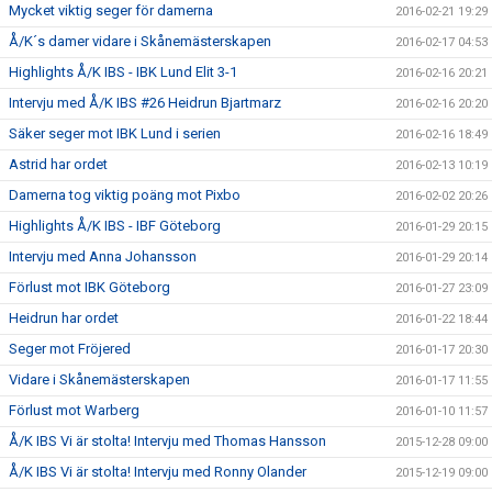
Mycket viktig seger för damerna
2016-02-21 19:29
Å/K´s damer vidare i Skånemästerskapen
2016-02-17 04:53
Highlights Å/K IBS - IBK Lund Elit 3-1
2016-02-16 20:21
Intervju med Å/K IBS #26 Heidrun Bjartmarz
2016-02-16 20:20
Säker seger mot IBK Lund i serien
2016-02-16 18:49
Astrid har ordet
2016-02-13 10:19
Damerna tog viktig poäng mot Pixbo
2016-02-02 20:26
Highlights Å/K IBS - IBF Göteborg
2016-01-29 20:15
Intervju med Anna Johansson
2016-01-29 20:14
Förlust mot IBK Göteborg
2016-01-27 23:09
Heidrun har ordet
2016-01-22 18:44
Seger mot Fröjered
2016-01-17 20:30
Vidare i Skånemästerskapen
2016-01-17 11:55
Förlust mot Warberg
2016-01-10 11:57
Å/K IBS Vi är stolta! Intervju med Thomas Hansson
2015-12-28 09:00
Å/K IBS Vi är stolta! Intervju med Ronny Olander
2015-12-19 09:00