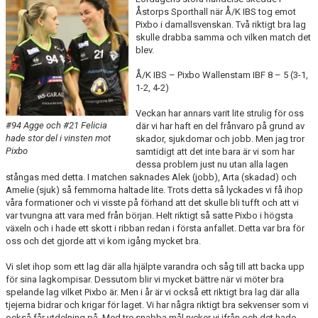
DOKUMENT
Åstorps Sporthall när Å/K IBS tog emot
Pixbo i damallsvenskan. Två riktigt bra lag
skulle drabba samma och vilken match det
KONTAKT
blev.
MATCHER
Å/K IBS – Pixbo Wallenstam IBF 8 – 5 (3-1,
1-2, 4-2)
SERIETABELL
Veckan har annars varit lite strulig för oss
#94 Agge och #21 Felicia
där vi har haft en del frånvaro på grund av
hade stor del i vinsten mot
skador, sjukdomar och jobb. Men jag tror
Pixbo
samtidigt att det inte bara är vi som har
dessa problem just nu utan alla lagen
stångas med detta. I matchen saknades Alek (jobb), Arta (skadad) och
Amelie (sjuk) så femmorna haltade lite. Trots detta så lyckades vi få ihop
våra formationer och vi visste på förhand att det skulle bli tufft och att vi
var tvungna att vara med från början. Helt riktigt så satte Pixbo i högsta
växeln och i hade ett skott i ribban redan i första anfallet. Detta var bra för
oss och det gjorde att vi kom igång mycket bra.
Vi slet ihop som ett lag där alla hjälpte varandra och såg till att backa upp
för sina lagkompisar. Dessutom blir vi mycket bättre när vi möter bra
spelande lag vilket Pixbo är. Men i år är vi också ett riktigt bra lag där alla
tjejerna bidrar och krigar för laget. Vi har några riktigt bra sekvenser som vi
också får utdelning på. Med tre snabba mål rycker vi ifrån och det hade