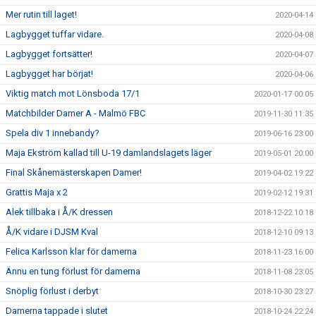
Mer rutin till laget!
2020-04-14
Lagbygget tuffar vidare.
2020-04-08
Lagbygget fortsätter!
2020-04-07
Lagbygget har börjat!
2020-04-06
Viktig match mot Lönsboda 17/1
2020-01-17 00:05
Matchbilder Damer A - Malmö FBC
2019-11-30 11:35
Spela div 1 innebandy?
2019-06-16 23:00
Maja Ekström kallad till U-19 damlandslagets läger
2019-05-01 20:00
Final Skånemästerskapen Damer!
2019-04-02 19:22
Grattis Maja x 2
2019-02-12 19:31
Alek tillbaka i Å/K dressen
2018-12-22 10:18
Å/K vidare i DJSM Kval
2018-12-10 09:13
Felica Karlsson klar för damerna
2018-11-23 16:00
Ännu en tung förlust för damerna
2018-11-08 23:05
Snöplig förlust i derbyt
2018-10-30 23:27
Damerna tappade i slutet
2018-10-24 22:24