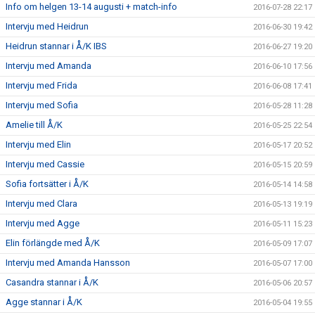
Info om helgen 13-14 augusti + match-info
2016-07-28 22:17
Intervju med Heidrun
2016-06-30 19:42
Heidrun stannar i Å/K IBS
2016-06-27 19:20
Intervju med Amanda
2016-06-10 17:56
Intervju med Frida
2016-06-08 17:41
Intervju med Sofia
2016-05-28 11:28
Amelie till Å/K
2016-05-25 22:54
Intervju med Elin
2016-05-17 20:52
Intervju med Cassie
2016-05-15 20:59
Sofia fortsätter i Å/K
2016-05-14 14:58
Intervju med Clara
2016-05-13 19:19
Intervju med Agge
2016-05-11 15:23
Elin förlängde med Å/K
2016-05-09 17:07
Intervju med Amanda Hansson
2016-05-07 17:00
Casandra stannar i Å/K
2016-05-06 20:57
Agge stannar i Å/K
2016-05-04 19:55