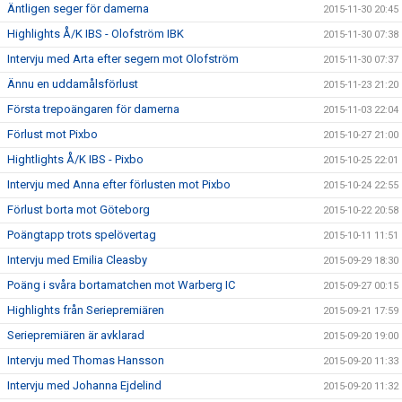
Äntligen seger för damerna
2015-11-30 20:45
Highlights Å/K IBS - Olofström IBK
2015-11-30 07:38
Intervju med Arta efter segern mot Olofström
2015-11-30 07:37
Ännu en uddamålsförlust
2015-11-23 21:20
Första trepoängaren för damerna
2015-11-03 22:04
Förlust mot Pixbo
2015-10-27 21:00
Hightlights Å/K IBS - Pixbo
2015-10-25 22:01
Intervju med Anna efter förlusten mot Pixbo
2015-10-24 22:55
Förlust borta mot Göteborg
2015-10-22 20:58
Poängtapp trots spelövertag
2015-10-11 11:51
Intervju med Emilia Cleasby
2015-09-29 18:30
Poäng i svåra bortamatchen mot Warberg IC
2015-09-27 00:15
Highlights från Seriepremiären
2015-09-21 17:59
Seriepremiären är avklarad
2015-09-20 19:00
Intervju med Thomas Hansson
2015-09-20 11:33
Intervju med Johanna Ejdelind
2015-09-20 11:32