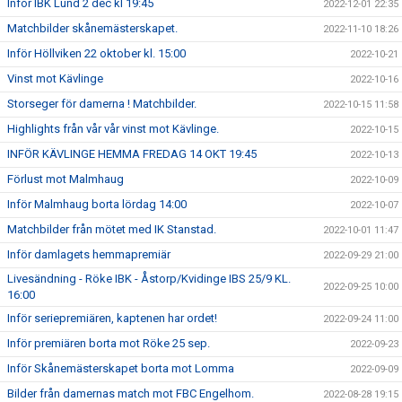
Inför IBK Lund 2 dec kl 19:45
2022-12-01 22:35
Matchbilder skånemästerskapet.
2022-11-10 18:26
Inför Höllviken 22 oktober kl. 15:00
2022-10-21
Vinst mot Kävlinge
2022-10-16
Storseger för damerna ! Matchbilder.
2022-10-15 11:58
Highlights från vår vår vinst mot Kävlinge.
2022-10-15
INFÖR KÄVLINGE HEMMA FREDAG 14 OKT 19:45
2022-10-13
Förlust mot Malmhaug
2022-10-09
Inför Malmhaug borta lördag 14:00
2022-10-07
Matchbilder från mötet med IK Stanstad.
2022-10-01 11:47
Inför damlagets hemmapremiär
2022-09-29 21:00
Livesändning - Röke IBK - Åstorp/Kvidinge IBS 25/9 KL.
2022-09-25 10:00
16:00
Inför seriepremiären, kaptenen har ordet!
2022-09-24 11:00
Inför premiären borta mot Röke 25 sep.
2022-09-23
Inför Skånemästerskapet borta mot Lomma
2022-09-09
Bilder från damernas match mot FBC Engelhom.
2022-08-28 19:15