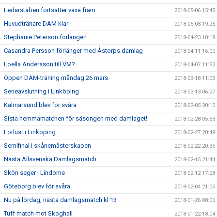
Ledarstaben fortsätter växa fram
2018-05-06 15:45
Huvudtränare DAM klar
2018-05-03 19:25
Stephanie Peterson förlänger!
2018-04-23 10:18
Casandra Persson förlänger med Åstorps damlag
2018-04-11 16:00
Loella Andersson till VM?
2018-04-07 11:52
Öppen DAM-träning måndag 26 mars
2018-03-18 11:09
Serieavslutning i Linköping
2018-03-13 06:27
Kalmarsund blev för svåra
2018-03-05 20:10
Sista hemmamatchen för säsongen med damlaget!
2018-02-28 05:53
Förlust i Linköping
2018-02-27 20:49
Semifinal i skånemästerskapen
2018-02-22 20:36
Nästa Allsvenska Damlagsmatch
2018-02-15 21:44
Skön seger i Lindome
2018-02-12 17:28
Göteborg blev för svåra
2018-02-04 21:06
Nu på lördag, nästa damlagsmatch kl 13
2018-01-26 08:06
Tuff match mot Skoghall
2018-01-22 18:04