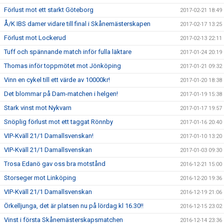
Förlust mot ett starkt Göteborg
2017-02-21 18:49
Å/K IBS damer vidare till final i Skånemästerskapen
2017-02-17 13:25
Förlust mot Lockerud
2017-02-13 22:11
Tuff och spännande match inför fulla läktare
2017-01-24 20:19
Thomas inför toppmötet mot Jönköping
2017-01-21 09:32
Vinn en cykel till ett värde av 10000kr!
2017-01-20 18:38
Det blommar på Dam-matchen i helgen!
2017-01-19 15:38
Stark vinst mot Nykvarn
2017-01-17 19:57
Snöplig förlust mot ett taggat Rönnby
2017-01-16 20:40
VIP-Kväll 21/1 Damallsvenskan!
2017-01-10 13:20
VIP-Kväll 21/1 Damallsvenskan
2017-01-03 09:30
Trosa Edanö gav oss bra motstånd
2016-12-21 15:00
Storseger mot Linköping
2016-12-20 19:36
VIP-Kväll 21/1 Damallsvenskan
2016-12-19 21:06
Örkelljunga, det är platsen nu på lördag kl 16.30!!
2016-12-15 23:02
Vinst i första Skånemästerskapsmatchen
2016-12-14 23:36