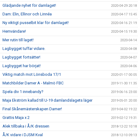
Glädjande nyhet för damlaget!
2020-04-29 20:18
Dam: Elin, Ellinor och Linnéa
2020-04-17 15:45
Ny viktigt pusselbit klar för damlaget!
2020-04-16 21:19
Hemvändare!
2020-04-15 19:30
Mer rutin till laget!
2020-04-14
Lagbygget tuffar vidare.
2020-04-08
Lagbygget fortsätter!
2020-04-07
Lagbygget har börjat!
2020-04-06
Viktig match mot Lönsboda 17/1
2020-01-17 00:05
Matchbilder Damer A - Malmö FBC
2019-11-30 11:35
Spela div 1 innebandy?
2019-06-16 23:00
Maja Ekström kallad till U-19 damlandslagets läger
2019-05-01 20:00
Final Skånemästerskapen Damer!
2019-04-02 19:22
Grattis Maja x 2
2019-02-12 19:31
Alek tillbaka i Å/K dressen
2018-12-22 10:18
Å/K vidare i DJSM Kval
2018-12-10 09:13