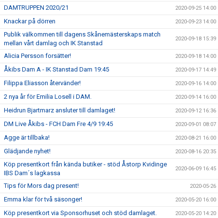
DAMTRUPPEN 2020/21
2020-09-25 14:00
Knackar på dörren
2020-09-23 14:00
Publik välkommen till dagens Skånemästerskaps match
2020-09-18 15:39
mellan vårt damlag och IK Stanstad
Alicia Persson forsätter!
2020-09-18 14:00
Åkibs Dam A - IK Stanstad Dam 19:45
2020-09-17 14:49
Filippa Eliasson återvänder!
2020-09-16 14:00
2 nya år för Emilia Losell i DAM.
2020-09-14 16:00
Heidrun Bjartmarz ansluter till damlaget!
2020-09-12 16:36
DM Live Åkibs - FCH Dam Fre 4/9 19:45
2020-09-01 08:07
Agge är tillbaka!
2020-08-21 16:00
Glädjande nyhet!
2020-08-16 20:35
Köp presentkort från kända butiker - stöd Åstorp Kvidinge
2020-06-09 16:45
IBS Dam´s lagkassa
Tips för Mors dag present!
2020-05-26
Emma klar för två säsonger!
2020-05-20 16:00
Köp presentkort via Sponsorhuset och stöd damlaget.
2020-05-20 14:20