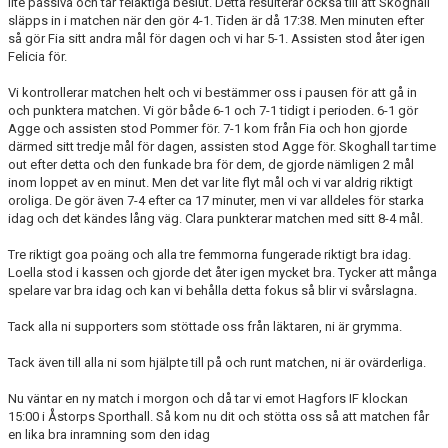
lite passiva och tar felaktiga beslut. Detta resulterar också till att Skoghall
släpps in i matchen när den gör 4-1. Tiden är då 17:38. Men minuten efter
så gör Fia sitt andra mål för dagen och vi har 5-1. Assisten stod åter igen
Felicia för.
Vi kontrollerar matchen helt och vi bestämmer oss i pausen för att gå in
och punktera matchen. Vi gör både 6-1 och 7-1 tidigt i perioden. 6-1 gör
Agge och assisten stod Pommer för. 7-1 kom från Fia och hon gjorde
därmed sitt tredje mål för dagen, assisten stod Agge för. Skoghall tar time
out efter detta och den funkade bra för dem, de gjorde nämligen 2 mål
inom loppet av en minut. Men det var lite flyt mål och vi var aldrig riktigt
oroliga. De gör även 7-4 efter ca 17 minuter, men vi var alldeles för starka
idag och det kändes lång väg. Clara punkterar matchen med sitt 8-4 mål.
Tre riktigt goa poäng och alla tre femmorna fungerade riktigt bra idag.
Loella stod i kassen och gjorde det åter igen mycket bra. Tycker att många
spelare var bra idag och kan vi behålla detta fokus så blir vi svårslagna.
Tack alla ni supporters som stöttade oss från läktaren, ni är grymma.
Tack även till alla ni som hjälpte till på och runt matchen, ni är ovärderliga.
Nu väntar en ny match i morgon och då tar vi emot Hagfors IF klockan
15:00 i Åstorps Sporthall. Så kom nu dit och stötta oss så att matchen får
en lika bra inramning som den idag