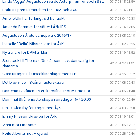
Linda "Agge" Augustsson valde Åstorp framför spel i SSL
2017-08-15 21:59
Förlust i premiärmatchen för DAM och JAS
2017-08-14 21:01
Amelie Uhr har förlängt sitt kontrakt
2017-08-04 19:33
Amanda Pommer fortsätter i Å/K IBS
2017-07-14 07:05
Augustsson Årets damspelare 2016/17
2017-06-05 22:15
Isabelle "Bella" Nilsson klar för Å/K
2017-06-02 20:25
Ny tränare för DAM är klar
2017-05-19 16:52
Stort tack till Thomas för 4 år som huvudansvarig för
2017-04-27 21:31
damerna
Clara uttagen till Utvecklingsläger med U19
2017-04-25 19:12
Det blev silver i Skånemästerskapen
2017-04-08 09:43
Damernas Skånemästerskapsfinal mot Malmö FBC
2017-04-06 21:48
Damfinal Skånemästerskapen onsdagen 5/4 20:00
2017-04-04 20:40
Emilia Cleasby förlänger med Å/K
2017-04-03 20:50
Emmy Nilsson skrev på för Å/K
2017-03-19 16:01
Vinst mot Lindome
2017-03-06 07:17
Förlust borta mot Fröjered
2017-02-28 19:46