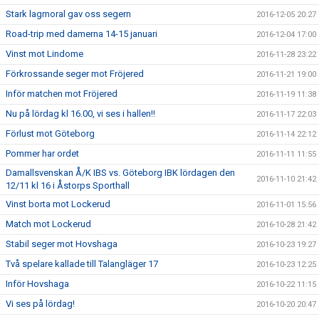
Stark lagmoral gav oss segern
2016-12-05 20:27
Road-trip med damerna 14-15 januari
2016-12-04 17:00
Vinst mot Lindome
2016-11-28 23:22
Förkrossande seger mot Fröjered
2016-11-21 19:00
Inför matchen mot Fröjered
2016-11-19 11:38
Nu på lördag kl 16.00, vi ses i hallen!!
2016-11-17 22:03
Förlust mot Göteborg
2016-11-14 22:12
Pommer har ordet
2016-11-11 11:55
Damallsvenskan Å/K IBS vs. Göteborg IBK lördagen den
2016-11-10 21:42
12/11 kl 16 i Åstorps Sporthall
Vinst borta mot Lockerud
2016-11-01 15:56
Match mot Lockerud
2016-10-28 21:42
Stabil seger mot Hovshaga
2016-10-23 19:27
Två spelare kallade till Talangläger 17
2016-10-23 12:25
Inför Hovshaga
2016-10-22 11:15
Vi ses på lördag!
2016-10-20 20:47