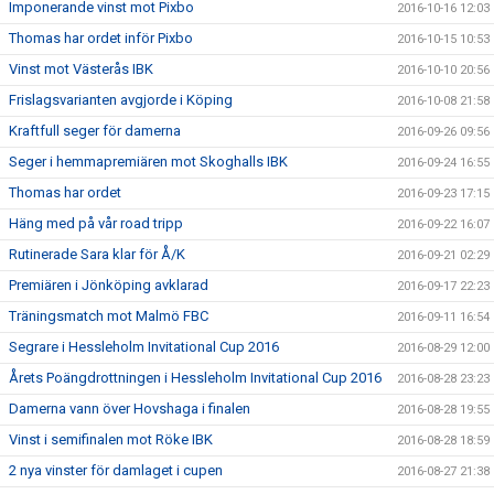
Imponerande vinst mot Pixbo
2016-10-16 12:03
Thomas har ordet inför Pixbo
2016-10-15 10:53
Vinst mot Västerås IBK
2016-10-10 20:56
Frislagsvarianten avgjorde i Köping
2016-10-08 21:58
Kraftfull seger för damerna
2016-09-26 09:56
Seger i hemmapremiären mot Skoghalls IBK
2016-09-24 16:55
Thomas har ordet
2016-09-23 17:15
Häng med på vår road tripp
2016-09-22 16:07
Rutinerade Sara klar för Å/K
2016-09-21 02:29
Premiären i Jönköping avklarad
2016-09-17 22:23
Träningsmatch mot Malmö FBC
2016-09-11 16:54
Segrare i Hessleholm Invitational Cup 2016
2016-08-29 12:00
Årets Poängdrottningen i Hessleholm Invitational Cup 2016
2016-08-28 23:23
Damerna vann över Hovshaga i finalen
2016-08-28 19:55
Vinst i semifinalen mot Röke IBK
2016-08-28 18:59
2 nya vinster för damlaget i cupen
2016-08-27 21:38