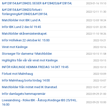
&#128154;&#128420; SEGER &#128420;&#128154;
2023-01-16 19:10
&#128154;&#128420;förlust i
2022-12-11 11:30
förlängning&#128420;&#128154;
Matchbilder mot IBK Lund A.
2022-12-03 18:24
Inför IBK Lund 2 dec kl 19:45
2022-12-01 22:35
Matchbilder skånemästerskapet.
2022-11-10 18:26
Inför Höllviken 22 oktober kl. 15:00
2022-10-21
Vinst mot Kävlinge
2022-10-16
Storseger för damerna ! Matchbilder.
2022-10-15 11:58
Highlights från vår vår vinst mot Kävlinge.
2022-10-15
INFÖR KÄVLINGE HEMMA FREDAG 14 OKT 19:45
2022-10-13
Förlust mot Malmhaug
2022-10-09
Inför Malmhaug borta lördag 14:00
2022-10-07
Matchbilder från mötet med IK Stanstad.
2022-10-01 11:47
Inför damlagets hemmapremiär
2022-09-29 21:00
Livesändning - Röke IBK - Åstorp/Kvidinge IBS 25/9 KL.
2022-09-25 10:00
16:00