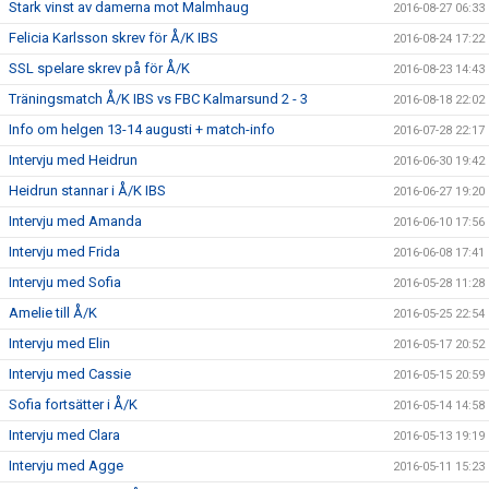
Stark vinst av damerna mot Malmhaug
2016-08-27 06:33
Felicia Karlsson skrev för Å/K IBS
2016-08-24 17:22
SSL spelare skrev på för Å/K
2016-08-23 14:43
Träningsmatch Å/K IBS vs FBC Kalmarsund 2 - 3
2016-08-18 22:02
Info om helgen 13-14 augusti + match-info
2016-07-28 22:17
Intervju med Heidrun
2016-06-30 19:42
Heidrun stannar i Å/K IBS
2016-06-27 19:20
Intervju med Amanda
2016-06-10 17:56
Intervju med Frida
2016-06-08 17:41
Intervju med Sofia
2016-05-28 11:28
Amelie till Å/K
2016-05-25 22:54
Intervju med Elin
2016-05-17 20:52
Intervju med Cassie
2016-05-15 20:59
Sofia fortsätter i Å/K
2016-05-14 14:58
Intervju med Clara
2016-05-13 19:19
Intervju med Agge
2016-05-11 15:23