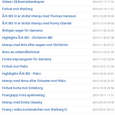
Vidare i Skånemästerskapen
2016-01-17 11:55
Förlust mot Warberg
2016-01-10 11:57
Å/K IBS Vi är stolta! Intervju med Thomas Hansson
2015-12-28 09:00
Å/K IBS Vi är stolta! Intervju med Ronny Olander
2015-12-19 09:00
Äntligen seger för damerna
2015-11-30 20:45
Highlights Å/K IBS - Olofström IBK
2015-11-30 07:38
Intervju med Arta efter segern mot Olofström
2015-11-30 07:37
Ännu en uddamålsförlust
2015-11-23 21:20
Första trepoängaren för damerna
2015-11-03 22:04
Förlust mot Pixbo
2015-10-27 21:00
Hightlights Å/K IBS - Pixbo
2015-10-25 22:01
Intervju med Anna efter förlusten mot Pixbo
2015-10-24 22:55
Förlust borta mot Göteborg
2015-10-22 20:58
Poängtapp trots spelövertag
2015-10-11 11:51
Intervju med Emilia Cleasby
2015-09-29 18:30
Poäng i svåra bortamatchen mot Warberg IC
2015-09-27 00:15