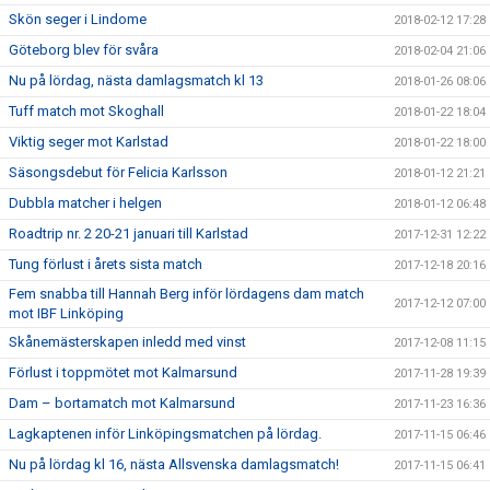
Skön seger i Lindome
2018-02-12 17:28
Göteborg blev för svåra
2018-02-04 21:06
Nu på lördag, nästa damlagsmatch kl 13
2018-01-26 08:06
Tuff match mot Skoghall
2018-01-22 18:04
Viktig seger mot Karlstad
2018-01-22 18:00
Säsongsdebut för Felicia Karlsson
2018-01-12 21:21
Dubbla matcher i helgen
2018-01-12 06:48
Roadtrip nr. 2 20-21 januari till Karlstad
2017-12-31 12:22
Tung förlust i årets sista match
2017-12-18 20:16
Fem snabba till Hannah Berg inför lördagens dam match
2017-12-12 07:00
mot IBF Linköping
Skånemästerskapen inledd med vinst
2017-12-08 11:15
Förlust i toppmötet mot Kalmarsund
2017-11-28 19:39
Dam – bortamatch mot Kalmarsund
2017-11-23 16:36
Lagkaptenen inför Linköpingsmatchen på lördag.
2017-11-15 06:46
Nu på lördag kl 16, nästa Allsvenska damlagsmatch!
2017-11-15 06:41