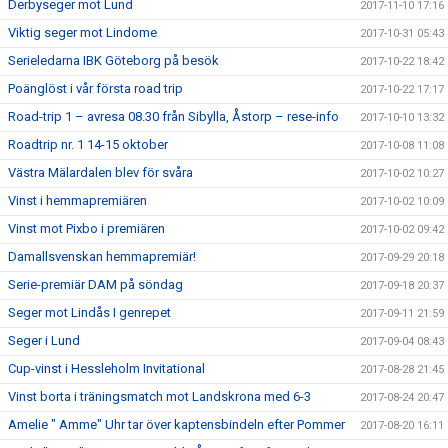
Derbyseger mot Lund
2017-11-10 17:16
Viktig seger mot Lindome
2017-10-31 05:43
Serieledarna IBK Göteborg på besök
2017-10-22 18:42
Poänglöst i vår första road trip
2017-10-22 17:17
Road-trip 1 – avresa 08.30 från Sibylla, Åstorp – rese-info
2017-10-10 13:32
Roadtrip nr. 1 14-15 oktober
2017-10-08 11:08
Västra Mälardalen blev för svåra
2017-10-02 10:27
Vinst i hemmapremiären
2017-10-02 10:09
Vinst mot Pixbo i premiären
2017-10-02 09:42
Damallsvenskan hemmapremiär!
2017-09-29 20:18
Serie-premiär DAM på söndag
2017-09-18 20:37
Seger mot Lindås I genrepet
2017-09-11 21:59
Seger i Lund
2017-09-04 08:43
Cup-vinst i Hessleholm Invitational
2017-08-28 21:45
Vinst borta i träningsmatch mot Landskrona med 6-3
2017-08-24 20:47
Amelie " Amme" Uhr tar över kaptensbindeln efter Pommer
2017-08-20 16:11