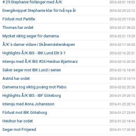
# 29 Stephanie förlänger med Å/K
2016-03-01 18:05
Energiknippet Stephanie klar för två nya år
2016-02-29 22:12
Förlust mot Partille
2016-02-29 19:56
Thomas har ordet
2016-02-27 08:22
Mycket viktig seger för damerna
2016-02-21 19:29
Å/K´s damer vidare i Skånemästerskapen
2016-02-17 04:53
Highlights Å/K IBS - IBK Lund Elit 3-1
2016-02-16 20:21
Intervju med Å/K IBS #26 Heidrun Bjartmarz
2016-02-16 20:20
Säker seger mot IBK Lund i serien
2016-02-16 18:49
Astrid har ordet
2016-02-13 10:19
Damerna tog viktig poäng mot Pixbo
2016-02-02 20:26
Highlights Å/K IBS - IBF Göteborg
2016-01-29 20:15
Intervju med Anna Johansson
2016-01-29 20:14
Förlust mot IBK Göteborg
2016-01-27 23:09
Heidrun har ordet
2016-01-22 18:44
Seger mot Fröjered
2016-01-17 20:30