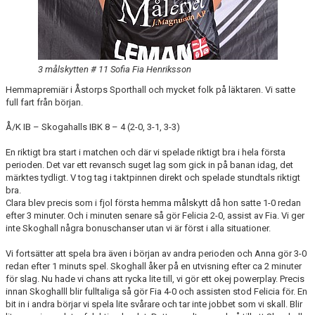
3 målskytten # 11 Sofia Fia Henriksson
Hemmapremiär i Åstorps Sporthall och mycket folk på läktaren. Vi satte
full fart från början.
Å/K IB – Skogahalls IBK 8 – 4 (2-0, 3-1, 3-3)
En riktigt bra start i matchen och där vi spelade riktigt bra i hela första
perioden. Det var ett revansch suget lag som gick in på banan idag, det
märktes tydligt. V tog tag i taktpinnen direkt och spelade stundtals riktigt
bra.
Clara blev precis som i fjol första hemma målskytt då hon satte 1-0 redan
efter 3 minuter. Och i minuten senare så gör Felicia 2-0, assist av Fia. Vi ger
inte Skoghall några bonuschanser utan vi är först i alla situationer.
Vi fortsätter att spela bra även i början av andra perioden och Anna gör 3-0
redan efter 1 minuts spel. Skoghall åker på en utvisning efter ca 2 minuter
för slag. Nu hade vi chans att rycka lite till, vi gör ett okej powerplay. Precis
innan Skoghalll blir fulltaliga så gör Fia 4-0 och assisten stod Felicia för. En
bit in i andra börjar vi spela lite svårare och tar inte jobbet som vi skall. Blir