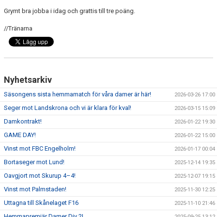
Grymt bra jobba i idag och grattis till tre poäng.
//Tränarna
Nyhetsarkiv
Säsongens sista hemmamatch för våra damer är här!
2026-03-26 17:00
Seger mot Landskrona och vi är klara för kval!
2026-03-15 15:09
Damkontrakt!
2026-01-22 19:30
GAME DAY!
2026-01-22 15:00
Vinst mot FBC Engelholm!
2026-01-17 00:04
Bortaseger mot Lund!
2025-12-14 19:35
Oavgjort mot Skurup 4–4!
2025-12-07 19:15
Vinst mot Palmstaden!
2025-11-30 12:25
Uttagna till Skånelaget F16
2025-11-10 21:46
Hemmapremiär Damer Div 2!
2025-09-25 13:12