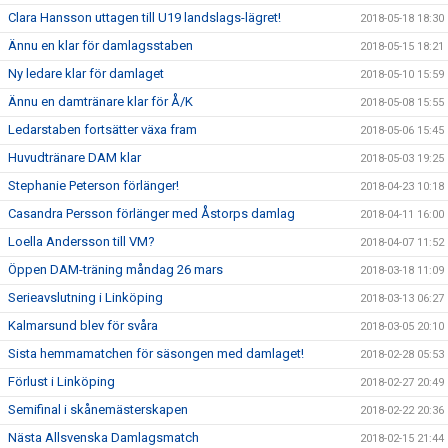
Clara Hansson uttagen till U19 landslags-lägret!
2018-05-18 18:30
Ännu en klar för damlagsstaben
2018-05-15 18:21
Ny ledare klar för damlaget
2018-05-10 15:59
Ännu en damtränare klar för Å/K
2018-05-08 15:55
Ledarstaben fortsätter växa fram
2018-05-06 15:45
Huvudtränare DAM klar
2018-05-03 19:25
Stephanie Peterson förlänger!
2018-04-23 10:18
Casandra Persson förlänger med Åstorps damlag
2018-04-11 16:00
Loella Andersson till VM?
2018-04-07 11:52
Öppen DAM-träning måndag 26 mars
2018-03-18 11:09
Serieavslutning i Linköping
2018-03-13 06:27
Kalmarsund blev för svåra
2018-03-05 20:10
Sista hemmamatchen för säsongen med damlaget!
2018-02-28 05:53
Förlust i Linköping
2018-02-27 20:49
Semifinal i skånemästerskapen
2018-02-22 20:36
Nästa Allsvenska Damlagsmatch
2018-02-15 21:44