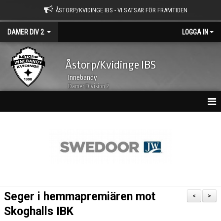
ÅSTORP/KVIDINGE IBS - VI SATSAR FÖR FRAMTIDEN
DAMER DIV 2
LOGGA IN
Åstorp/Kvidinge IBS
Innebandy
Damer Division 2
HEM
NYHETSARKIV
KALENDER
TRUPPEN
Seger i hemmapremiären mot
<
>
BILDGALLERI
Skoghalls IBK