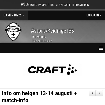
ÅSTORP/KVIDINGE IBS - VI SATSAR FÖR FRAMTIDEN
DAMER DIV 2
LOGGA IN
Åstorp/Kvidinge IBS
Innebandy
Damer Division 2
HEM
NYHETSARKIV
KALENDER
TRUPPEN
Info om helgen 13-14 augusti +
<
>
BILDGALLERI
match-info