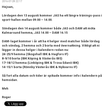
2016-07-28 22:17
DOKUMENT
Hejsan,
KONTAKT
Lördagen den 13 augusti kommer JAS ha ett längre tränings-pass i
sport-hallen mellan 09.00 – 14.00.
MATCHER
Söndagen den 14 augusti kommer både JAS och DAM att möta
Kalmarsund hemma, JAS 14.00 – DAM 16.15
SERIETABELL
DAM-laget kommer i år att ha 4 helger med matcher både lördag
och söndag, 2 hemma och 2 borta med övernattning. Viktigt att ni
lägger in dessa helger i kalendern redan nu:
24-25/9 hemma (Skogshall IBK & Hagfors IF)
8-9/10 borta (IBK Köping & Västerås IBS)
17-18/12 hemma (Linköping IBK & Trosa Edanö IBK)
14-15/1 borta (Rönnby Västerås IBK & Nykvarns IF)
Så fort alla datum och tider är spikade kommer info i kalendern på
hemsidan.
Mvh
Roger