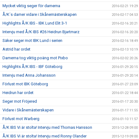
Mycket viktig seger för damerna
2016-02-21 19:29
Å/K´s damer vidare i Skånemästerskapen
2016-02-17 04:53
Highlights Å/K IBS - IBK Lund Elit 3-1
2016-02-16 20:21
Intervju med Å/K IBS #26 Heidrun Bjartmarz
2016-02-16 20:20
Säker seger mot IBK Lund i serien
2016-02-16 18:49
Astrid har ordet
2016-02-13 10:19
Damerna tog viktig poäng mot Pixbo
2016-02-02 20:26
Highlights Å/K IBS - IBF Göteborg
2016-01-29 20:15
Intervju med Anna Johansson
2016-01-29 20:14
Förlust mot IBK Göteborg
2016-01-27 23:09
Heidrun har ordet
2016-01-22 18:44
Seger mot Fröjered
2016-01-17 20:30
Vidare i Skånemästerskapen
2016-01-17 11:55
Förlust mot Warberg
2016-01-10 11:57
Å/K IBS Vi är stolta! Intervju med Thomas Hansson
2015-12-28 09:00
Å/K IBS Vi är stolta! Intervju med Ronny Olander
2015-12-19 09:00