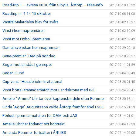
Road-trip 1 – avresa 08.30 från Sibylla, Åstorp – rese-info
2017-10-10 13:32
Roadtrip nr. 1 14-15 oktober
2017-10-08 11:08
Västra Mälardalen blev för svåra
2017-10-02 10:27
Vinst i hemmapremiären
2017-10-02 10:09
Vinst mot Pixbo i premiären
2017-10-02 09:42
Damallsvenskan hemmapremiär!
2017-09-29 20:18
Serie-premiär DAM på söndag
2017-09-18 20:37
Seger mot Lindås I genrepet
2017-09-11 21:59
Seger i Lund
2017-09-04 08:43
Cup-vinst i Hessleholm Invitational
2017-08-28 21:45
Vinst borta i träningsmatch mot Landskrona med 6-3
2017-08-24 20:47
Amelie " Amme" Uhr tar över kaptensbindeln efter Pommer
2017-08-20 16:11
Linda "Agge" Augustsson valde Åstorp framför spel i SSL
2017-08-15 21:59
Förlust i premiärmatchen för DAM och JAS
2017-08-14 21:01
Amelie Uhr har förlängt sitt kontrakt
2017-08-04 19:33
Amanda Pommer fortsätter i Å/K IBS
2017-07-14 07:05