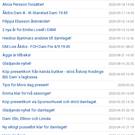
Alicia Persson forsätter!
2020-09-18 14:00
Åkibs Dam A - IK Stanstad Dam 19:45
2020-09-17 14:49
Filippa Eliasson återvänder!
2020-09-16 14:00
2 nya år för Emilia Losell i DAM.
2020-09-14 16:00
Heidrun Bjartmarz ansluter till damlaget!
2020-09-12 16:36
DM Live Åkibs - FCH Dam Fre 4/9 19:45
2020-09-01 08:07
Agge är tillbaka!
2020-08-21 16:00
Glädjande nyhet!
2020-08-16 20:35
Köp presentkort från kända butiker - stöd Åstorp Kvidinge
2020-06-09 16:45
IBS Dam´s lagkassa
Tips för Mors dag present!
2020-05-26
Emma klar för två säsonger!
2020-05-20 16:00
Köp presentkort via Sponsorhuset och stöd damlaget.
2020-05-20 14:20
Glädjande nyhet för damlaget!
2020-04-29 20:18
Dam: Elin, Ellinor och Linnéa
2020-04-17 15:45
Ny viktigt pusselbit klar för damlaget!
2020-04-16 21:19