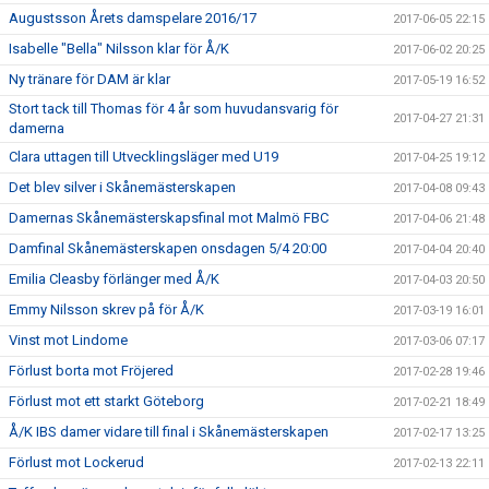
Augustsson Årets damspelare 2016/17
2017-06-05 22:15
Isabelle "Bella" Nilsson klar för Å/K
2017-06-02 20:25
Ny tränare för DAM är klar
2017-05-19 16:52
Stort tack till Thomas för 4 år som huvudansvarig för
2017-04-27 21:31
damerna
Clara uttagen till Utvecklingsläger med U19
2017-04-25 19:12
Det blev silver i Skånemästerskapen
2017-04-08 09:43
Damernas Skånemästerskapsfinal mot Malmö FBC
2017-04-06 21:48
Damfinal Skånemästerskapen onsdagen 5/4 20:00
2017-04-04 20:40
Emilia Cleasby förlänger med Å/K
2017-04-03 20:50
Emmy Nilsson skrev på för Å/K
2017-03-19 16:01
Vinst mot Lindome
2017-03-06 07:17
Förlust borta mot Fröjered
2017-02-28 19:46
Förlust mot ett starkt Göteborg
2017-02-21 18:49
Å/K IBS damer vidare till final i Skånemästerskapen
2017-02-17 13:25
Förlust mot Lockerud
2017-02-13 22:11