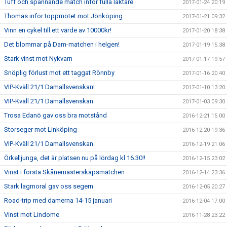
Tuff och spännande match inför fulla läktare
2017-01-24 20:19
Thomas inför toppmötet mot Jönköping
2017-01-21 09:32
Vinn en cykel till ett värde av 10000kr!
2017-01-20 18:38
Det blommar på Dam-matchen i helgen!
2017-01-19 15:38
Stark vinst mot Nykvarn
2017-01-17 19:57
Snöplig förlust mot ett taggat Rönnby
2017-01-16 20:40
VIP-Kväll 21/1 Damallsvenskan!
2017-01-10 13:20
VIP-Kväll 21/1 Damallsvenskan
2017-01-03 09:30
Trosa Edanö gav oss bra motstånd
2016-12-21 15:00
Storseger mot Linköping
2016-12-20 19:36
VIP-Kväll 21/1 Damallsvenskan
2016-12-19 21:06
Örkelljunga, det är platsen nu på lördag kl 16.30!!
2016-12-15 23:02
Vinst i första Skånemästerskapsmatchen
2016-12-14 23:36
Stark lagmoral gav oss segern
2016-12-05 20:27
Road-trip med damerna 14-15 januari
2016-12-04 17:00
Vinst mot Lindome
2016-11-28 23:22