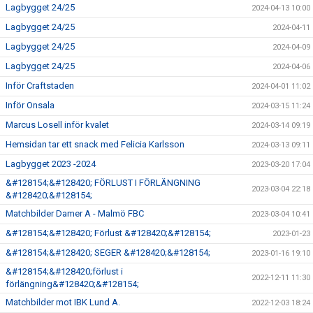
Lagbygget 24/25
2024-04-13 10:00
Lagbygget 24/25
2024-04-11
Lagbygget 24/25
2024-04-09
Lagbygget 24/25
2024-04-06
Inför Craftstaden
2024-04-01 11:02
Inför Onsala
2024-03-15 11:24
Marcus Losell inför kvalet
2024-03-14 09:19
Hemsidan tar ett snack med Felicia Karlsson
2024-03-13 09:11
Lagbygget 2023 -2024
2023-03-20 17:04
&#128154;&#128420; FÖRLUST I FÖRLÄNGNING
2023-03-04 22:18
&#128420;&#128154;
Matchbilder Damer A - Malmö FBC
2023-03-04 10:41
&#128154;&#128420; Förlust &#128420;&#128154;
2023-01-23
&#128154;&#128420; SEGER &#128420;&#128154;
2023-01-16 19:10
&#128154;&#128420;förlust i
2022-12-11 11:30
förlängning&#128420;&#128154;
Matchbilder mot IBK Lund A.
2022-12-03 18:24