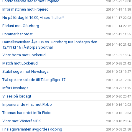
Förkrossande seger mot Fröjered
2016-11-21 19:00
Inför matchen mot Fröjered
2016-11-19 11:38
Nu på lördag kl 16.00, vi ses i hallen!!
2016-11-17 22:03
Förlust mot Göteborg
2016-11-14 22:12
Pommer har ordet
2016-11-11 11:55
Damallsvenskan Å/K IBS vs. Göteborg IBK lördagen den
2016-11-10 21:42
12/11 kl 16 i Åstorps Sporthall
Vinst borta mot Lockerud
2016-11-01 15:56
Match mot Lockerud
2016-10-28 21:42
Stabil seger mot Hovshaga
2016-10-23 19:27
Två spelare kallade till Talangläger 17
2016-10-23 12:25
Inför Hovshaga
2016-10-22 11:15
Vi ses på lördag!
2016-10-20 20:47
Imponerande vinst mot Pixbo
2016-10-16 12:03
Thomas har ordet inför Pixbo
2016-10-15 10:53
Vinst mot Västerås IBK
2016-10-10 20:56
Frislagsvarianten avgjorde i Köping
2016-10-08 21:58