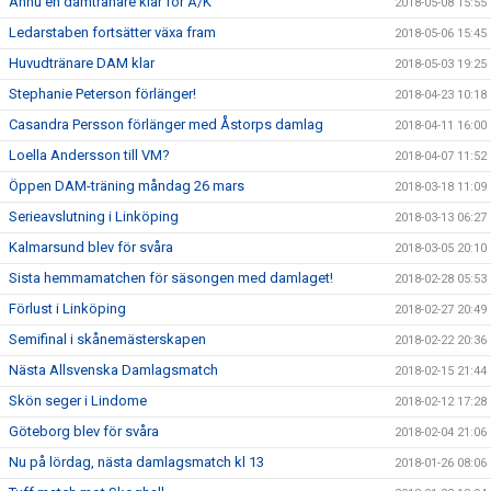
Ännu en damtränare klar för Å/K
2018-05-08 15:55
Ledarstaben fortsätter växa fram
2018-05-06 15:45
Huvudtränare DAM klar
2018-05-03 19:25
Stephanie Peterson förlänger!
2018-04-23 10:18
Casandra Persson förlänger med Åstorps damlag
2018-04-11 16:00
Loella Andersson till VM?
2018-04-07 11:52
Öppen DAM-träning måndag 26 mars
2018-03-18 11:09
Serieavslutning i Linköping
2018-03-13 06:27
Kalmarsund blev för svåra
2018-03-05 20:10
Sista hemmamatchen för säsongen med damlaget!
2018-02-28 05:53
Förlust i Linköping
2018-02-27 20:49
Semifinal i skånemästerskapen
2018-02-22 20:36
Nästa Allsvenska Damlagsmatch
2018-02-15 21:44
Skön seger i Lindome
2018-02-12 17:28
Göteborg blev för svåra
2018-02-04 21:06
Nu på lördag, nästa damlagsmatch kl 13
2018-01-26 08:06