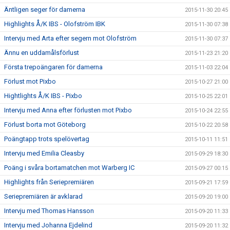
Äntligen seger för damerna
2015-11-30 20:45
Highlights Å/K IBS - Olofström IBK
2015-11-30 07:38
Intervju med Arta efter segern mot Olofström
2015-11-30 07:37
Ännu en uddamålsförlust
2015-11-23 21:20
Första trepoängaren för damerna
2015-11-03 22:04
Förlust mot Pixbo
2015-10-27 21:00
Hightlights Å/K IBS - Pixbo
2015-10-25 22:01
Intervju med Anna efter förlusten mot Pixbo
2015-10-24 22:55
Förlust borta mot Göteborg
2015-10-22 20:58
Poängtapp trots spelövertag
2015-10-11 11:51
Intervju med Emilia Cleasby
2015-09-29 18:30
Poäng i svåra bortamatchen mot Warberg IC
2015-09-27 00:15
Highlights från Seriepremiären
2015-09-21 17:59
Seriepremiären är avklarad
2015-09-20 19:00
Intervju med Thomas Hansson
2015-09-20 11:33
Intervju med Johanna Ejdelind
2015-09-20 11:32