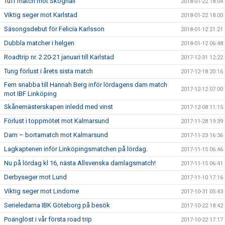
Tuff match mot Skoghall
2018-01-22 18:04
Viktig seger mot Karlstad
2018-01-22 18:00
Säsongsdebut för Felicia Karlsson
2018-01-12 21:21
Dubbla matcher i helgen
2018-01-12 06:48
Roadtrip nr. 2 20-21 januari till Karlstad
2017-12-31 12:22
Tung förlust i årets sista match
2017-12-18 20:16
Fem snabba till Hannah Berg inför lördagens dam match
2017-12-12 07:00
mot IBF Linköping
Skånemästerskapen inledd med vinst
2017-12-08 11:15
Förlust i toppmötet mot Kalmarsund
2017-11-28 19:39
Dam – bortamatch mot Kalmarsund
2017-11-23 16:36
Lagkaptenen inför Linköpingsmatchen på lördag.
2017-11-15 06:46
Nu på lördag kl 16, nästa Allsvenska damlagsmatch!
2017-11-15 06:41
Derbyseger mot Lund
2017-11-10 17:16
Viktig seger mot Lindome
2017-10-31 05:43
Serieledarna IBK Göteborg på besök
2017-10-22 18:42
Poänglöst i vår första road trip
2017-10-22 17:17