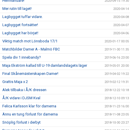
Hemvändare!
2020-04-15 19:30
Mer rutin till laget!
2020-04-14
Lagbygget tuffar vidare.
2020-04-08
Lagbygget fortsätter!
2020-04-07
Lagbygget har börjat!
2020-04-06
Viktig match mot Lönsboda 17/1
2020-01-17 00:05
Matchbilder Damer A - Malmö FBC
2019-11-30 11:35
Spela div 1 innebandy?
2019-06-16 23:00
Maja Ekström kallad till U-19 damlandslagets läger
2019-05-01 20:00
Final Skånemästerskapen Damer!
2019-04-02 19:22
Grattis Maja x 2
2019-02-12 19:31
Alek tillbaka i Å/K dressen
2018-12-22 10:18
Å/K vidare i DJSM Kval
2018-12-10 09:13
Felica Karlsson klar för damerna
2018-11-23 16:00
Ännu en tung förlust för damerna
2018-11-08 23:05
Snöplig förlust i derbyt
2018-10-30 23:27