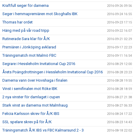
Kraftfull seger för damerna
2016-09-26 09:56
Seger i hemmapremiären mot Skoghalls IBK
2016-09-24 16:55
Thomas har ordet
2016-09-23 17:15
Häng med på vår road tripp
2016-09-22 16:07
Rutinerade Sara klar för Å/K
2016-09-21 02:29
Premiären i Jönköping avklarad
2016-09-17 22:23
Träningsmatch mot Malmö FBC
2016-09-11 16:54
Segrare i Hessleholm Invitational Cup 2016
2016-08-29 12:00
Årets Poängdrottningen i Hessleholm Invitational Cup 2016
2016-08-28 23:23
Damerna vann över Hovshaga i finalen
2016-08-28 19:55
Vinst i semifinalen mot Röke IBK
2016-08-28 18:59
2 nya vinster för damlaget i cupen
2016-08-27 21:38
Stark vinst av damerna mot Malmhaug
2016-08-27 06:33
Felicia Karlsson skrev för Å/K IBS
2016-08-24 17:22
SSL spelare skrev på för Å/K
2016-08-23 14:43
Träningsmatch Å/K IBS vs FBC Kalmarsund 2 - 3
2016-08-18 22:02