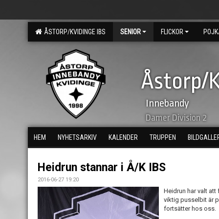
ÅSTORP/KVIDINGE IBS
SENIOR
FLICKOR
POJK
Åstorp/K
Innebandy
Damer Division 2
HEM
NYHETSARKIV
KALENDER
TRUPPEN
BILDGALLE
Heidrun stannar i Å/K IBS
2016-06-27 19:20
Heidrun har valt att
viktig pusselbit är 
fortsätter hos oss.