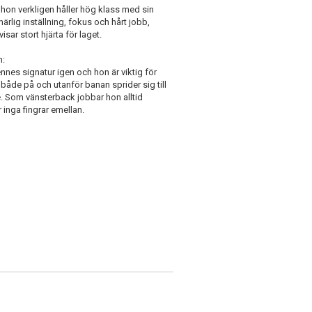
t hon verkligen håller hög klass med sin
rlig inställning, fokus och hårt jobb,
sar stort hjärta för laget.
n:
hennes signatur igen och hon är viktig för
både på och utanför banan sprider sig till
 Som vänsterback jobbar hon alltid
 inga fingrar emellan.