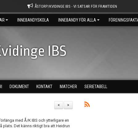
ÅSTORP/KVIDINGE IBS - VI SATSAR FÖR FRAMTIDEN
AR
INNEBANDYSKOLA
INNEBANDY FÖR ALLA
FÖRENINGSFAKT
vidinge IBS
RI
DOKUMENT
KONTAKT
MATCHER
SERIETABELL
<
>
 förlänga med Å/K IBS och ytterligare en
på plats. Det känns riktigt bra att Heidrun