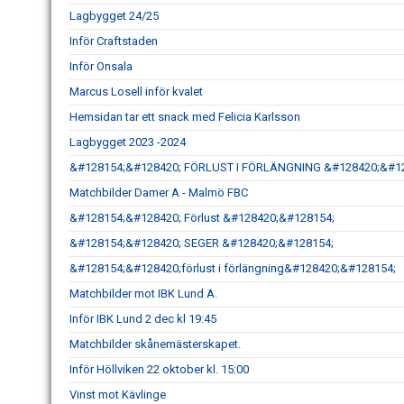
Lagbygget 24/25
Inför Craftstaden
Inför Onsala
Marcus Losell inför kvalet
Hemsidan tar ett snack med Felicia Karlsson
Lagbygget 2023 -2024
&#128154;&#128420; FÖRLUST I FÖRLÄNGNING &#128420;&#1
Matchbilder Damer A - Malmö FBC
&#128154;&#128420; Förlust &#128420;&#128154;
&#128154;&#128420; SEGER &#128420;&#128154;
&#128154;&#128420;förlust i förlängning&#128420;&#128154;
Matchbilder mot IBK Lund A.
Inför IBK Lund 2 dec kl 19:45
Matchbilder skånemästerskapet.
Inför Höllviken 22 oktober kl. 15:00
Vinst mot Kävlinge