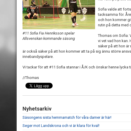
Sofia valde att fort
tacksamma för. Åre
och hon kommer give
rutin på detta med 
#11 Sofia Fia Henriksson spelar
Thomas om Sofia: Vi
Allsvenskan kommande säsong
vi vet vad hon kan. 
säker på att hon är
är också säker på att hon kommer att ta på sig ännu större ans
innebandyspelare.
Vi tackar för att #11 Sofia stannar i Å/K och önskar henne lycka til
//Thomas
Nyhetsarkiv
Säsongens sista hemmamatch för våra damer är här!
Seger mot Landskrona och vi är klara för kval!