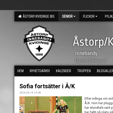
ÅSTORP/KVIDINGE IBS
SENIOR
FLICKOR
POJK
Åstorp/K
Innebandy
Damer Division 2
HEM
NYHETSARKIV
KALENDER
TRUPPEN
BILDGALLE
Sofia fortsätter i Å/K
2016-05-14 14:58
Efter många om ech m
Å/K. Hon har plugg
har stundtals varit
har fallit på plats s