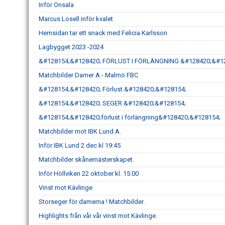
Inför Onsala
Marcus Losell inför kvalet
Hemsidan tar ett snack med Felicia Karlsson
Lagbygget 2023 -2024
&#128154;&#128420; FÖRLUST I FÖRLÄNGNING &#128420;&#1
Matchbilder Damer A - Malmö FBC
&#128154;&#128420; Förlust &#128420;&#128154;
&#128154;&#128420; SEGER &#128420;&#128154;
&#128154;&#128420;förlust i förlängning&#128420;&#128154;
Matchbilder mot IBK Lund A.
Inför IBK Lund 2 dec kl 19:45
Matchbilder skånemästerskapet.
Inför Höllviken 22 oktober kl. 15:00
Vinst mot Kävlinge
Storseger för damerna ! Matchbilder.
Highlights från vår vår vinst mot Kävlinge.