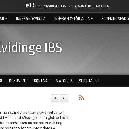
ÅSTORP/KVIDINGE IBS - VI SATSAR FÖR FRAMTIDEN
AR
INNEBANDYSKOLA
INNEBANDY FÖR ALLA
FÖRENINGSFAKT
vidinge IBS
RI
DOKUMENT
KONTAKT
MATCHER
SERIETABELL
<
>
en står det nu klart att Fia fortsätter i
at i Halmstad säsongen som gick och det
 påfrestande. Men nu när saker och ting
å är hon redo för att köra vidare i Å/K.