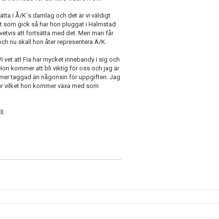
sätta i Å/K´s damlag och det är vi väldigt
t som gick så har hon pluggat i Halmstad
tvis att fortsätta med det. Men man får
och nu skall hon åter representera Ä/K.
 vet att Fia har mycket innebandy i sig och
Hon kommer att bli viktig för oss och jag är
 mer taggad än någonsin för uppgiften. Jag
var vilket hon kommer växa med som
l.