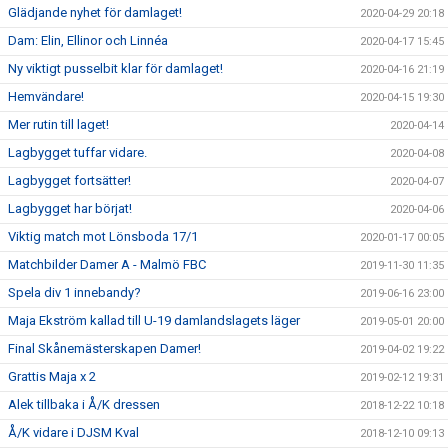
Glädjande nyhet för damlaget!
2020-04-29 20:18
Dam: Elin, Ellinor och Linnéa
2020-04-17 15:45
Ny viktigt pusselbit klar för damlaget!
2020-04-16 21:19
Hemvändare!
2020-04-15 19:30
Mer rutin till laget!
2020-04-14
Lagbygget tuffar vidare.
2020-04-08
Lagbygget fortsätter!
2020-04-07
Lagbygget har börjat!
2020-04-06
Viktig match mot Lönsboda 17/1
2020-01-17 00:05
Matchbilder Damer A - Malmö FBC
2019-11-30 11:35
Spela div 1 innebandy?
2019-06-16 23:00
Maja Ekström kallad till U-19 damlandslagets läger
2019-05-01 20:00
Final Skånemästerskapen Damer!
2019-04-02 19:22
Grattis Maja x 2
2019-02-12 19:31
Alek tillbaka i Å/K dressen
2018-12-22 10:18
Å/K vidare i DJSM Kval
2018-12-10 09:13