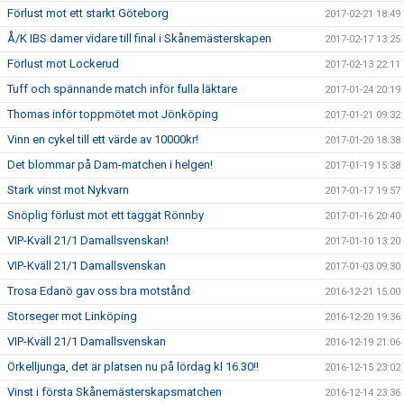
Förlust mot ett starkt Göteborg
2017-02-21 18:49
Å/K IBS damer vidare till final i Skånemästerskapen
2017-02-17 13:25
Förlust mot Lockerud
2017-02-13 22:11
Tuff och spännande match inför fulla läktare
2017-01-24 20:19
Thomas inför toppmötet mot Jönköping
2017-01-21 09:32
Vinn en cykel till ett värde av 10000kr!
2017-01-20 18:38
Det blommar på Dam-matchen i helgen!
2017-01-19 15:38
Stark vinst mot Nykvarn
2017-01-17 19:57
Snöplig förlust mot ett taggat Rönnby
2017-01-16 20:40
VIP-Kväll 21/1 Damallsvenskan!
2017-01-10 13:20
VIP-Kväll 21/1 Damallsvenskan
2017-01-03 09:30
Trosa Edanö gav oss bra motstånd
2016-12-21 15:00
Storseger mot Linköping
2016-12-20 19:36
VIP-Kväll 21/1 Damallsvenskan
2016-12-19 21:06
Örkelljunga, det är platsen nu på lördag kl 16.30!!
2016-12-15 23:02
Vinst i första Skånemästerskapsmatchen
2016-12-14 23:36