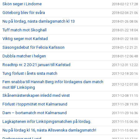
Skön seger i Lindome
2018-02-12 17:28
Göteborg blev för svåra
2018-02-04 21:06
Nu på lördag, nästa damlagsmatch kl 13
2018-01-26 08:06
Tuff match mot Skoghall
2018-01-22 18:04
Viktig seger mot Karlstad
2018-01-22 18:00
Säsongsdebut för Felicia Karlsson
2018-01-12 21:21
Dubbla matcher i helgen
2018-01-12 06:48
Roadtrip nr. 2 20-21 januari till Karlstad
2017-12-31 12:22
Tung förlust i årets sista match
2017-12-18 20:16
Fem snabba till Hannah Berg inför lördagens dam match
2017-12-12 07:00
mot IBF Linköping
Skånemästerskapen inledd med vinst
2017-12-08 11:15
Förlust i toppmötet mot Kalmarsund
2017-11-28 19:39
Dam – bortamatch mot Kalmarsund
2017-11-23 16:36
Lagkaptenen inför Linköpingsmatchen på lördag.
2017-11-15 06:46
Nu på lördag kl 16, nästa Allsvenska damlagsmatch!
2017-11-15 06:41
Derbyseger mot Lund