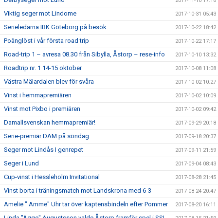
2017-11-10 17:16
Viktig seger mot Lindome
2017-10-31 05:43
Serieledarna IBK Göteborg på besök
2017-10-22 18:42
Poänglöst i vår första road trip
2017-10-22 17:17
Road-trip 1 – avresa 08.30 från Sibylla, Åstorp – rese-info
2017-10-10 13:32
Roadtrip nr. 1 14-15 oktober
2017-10-08 11:08
Västra Mälardalen blev för svåra
2017-10-02 10:27
Vinst i hemmapremiären
2017-10-02 10:09
Vinst mot Pixbo i premiären
2017-10-02 09:42
Damallsvenskan hemmapremiär!
2017-09-29 20:18
Serie-premiär DAM på söndag
2017-09-18 20:37
Seger mot Lindås I genrepet
2017-09-11 21:59
Seger i Lund
2017-09-04 08:43
Cup-vinst i Hessleholm Invitational
2017-08-28 21:45
Vinst borta i träningsmatch mot Landskrona med 6-3
2017-08-24 20:47
Amelie " Amme" Uhr tar över kaptensbindeln efter Pommer
2017-08-20 16:11
Linda "Agge" Augustsson valde Åstorp framför spel i SSL