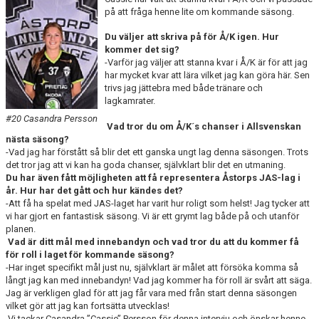
DOKUMENT
på att fråga henne lite om kommande säsong.
Du väljer att skriva på för Å/K igen. Hur
KONTAKT
kommer det sig?
-Varför jag väljer att stanna kvar i Å/K är för att jag
MATCHER
har mycket kvar att lära vilket jag kan göra här. Sen
trivs jag jättebra med både tränare och
SERIETABELL
lagkamrater.
#20 Casandra Persson
Vad tror du om Å/K´s chanser i Allsvenskan
nästa säsong?
-Vad jag har förstått så blir det ett ganska ungt lag denna säsongen. Trots
det tror jag att vi kan ha goda chanser, självklart blir det en utmaning.
Du har även fått möjligheten att få representera Åstorps JAS-lag i
år. Hur har det gått och hur kändes det?
-Att få ha spelat med JAS-laget har varit hur roligt som helst! Jag tycker att
vi har gjort en fantastisk säsong. Vi är ett grymt lag både på och utanför
planen.
Vad är ditt mål med innebandyn och vad tror du att du kommer få
för roll i laget för kommande säsong?
-Har inget specifikt mål just nu, självklart är målet att försöka komma så
långt jag kan med innebandyn! Vad jag kommer ha för roll är svårt att säga.
Jag är verkligen glad för att jag får vara med från start denna säsongen
vilket gör att jag kan fortsätta utvecklas!
Vi tackar Casandra ’’Cassie’’ Persson för denna intervju och önskar henne