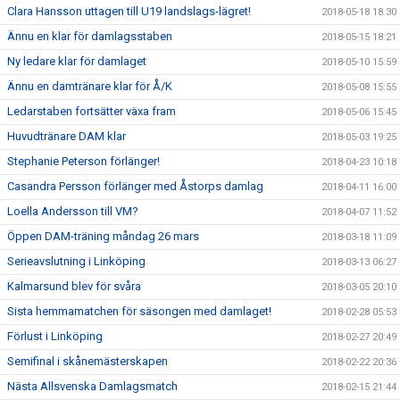
Clara Hansson uttagen till U19 landslags-lägret!
2018-05-18 18:30
Ännu en klar för damlagsstaben
2018-05-15 18:21
Ny ledare klar för damlaget
2018-05-10 15:59
Ännu en damtränare klar för Å/K
2018-05-08 15:55
Ledarstaben fortsätter växa fram
2018-05-06 15:45
Huvudtränare DAM klar
2018-05-03 19:25
Stephanie Peterson förlänger!
2018-04-23 10:18
Casandra Persson förlänger med Åstorps damlag
2018-04-11 16:00
Loella Andersson till VM?
2018-04-07 11:52
Öppen DAM-träning måndag 26 mars
2018-03-18 11:09
Serieavslutning i Linköping
2018-03-13 06:27
Kalmarsund blev för svåra
2018-03-05 20:10
Sista hemmamatchen för säsongen med damlaget!
2018-02-28 05:53
Förlust i Linköping
2018-02-27 20:49
Semifinal i skånemästerskapen
2018-02-22 20:36
Nästa Allsvenska Damlagsmatch
2018-02-15 21:44