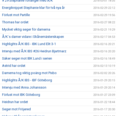
# 29 Stephanie förlänger med Å/K
2016-03-01 18:05
Energiknippet Stephanie klar för två nya år
2016-02-29 22:12
Förlust mot Partille
2016-02-29 19:56
Thomas har ordet
2016-02-27 08:22
Mycket viktig seger för damerna
2016-02-21 19:29
Å/K´s damer vidare i Skånemästerskapen
2016-02-17 04:53
Highlights Å/K IBS - IBK Lund Elit 3-1
2016-02-16 20:21
Intervju med Å/K IBS #26 Heidrun Bjartmarz
2016-02-16 20:20
Säker seger mot IBK Lund i serien
2016-02-16 18:49
Astrid har ordet
2016-02-13 10:19
Damerna tog viktig poäng mot Pixbo
2016-02-02 20:26
Highlights Å/K IBS - IBF Göteborg
2016-01-29 20:15
Intervju med Anna Johansson
2016-01-29 20:14
Förlust mot IBK Göteborg
2016-01-27 23:09
Heidrun har ordet
2016-01-22 18:44
Seger mot Fröjered
2016-01-17 20:30