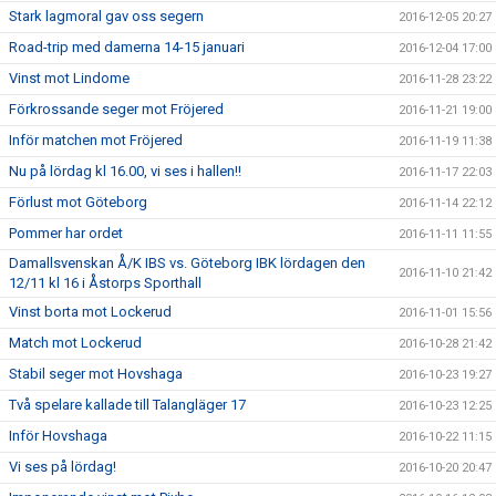
Stark lagmoral gav oss segern
2016-12-05 20:27
Road-trip med damerna 14-15 januari
2016-12-04 17:00
Vinst mot Lindome
2016-11-28 23:22
Förkrossande seger mot Fröjered
2016-11-21 19:00
Inför matchen mot Fröjered
2016-11-19 11:38
Nu på lördag kl 16.00, vi ses i hallen!!
2016-11-17 22:03
Förlust mot Göteborg
2016-11-14 22:12
Pommer har ordet
2016-11-11 11:55
Damallsvenskan Å/K IBS vs. Göteborg IBK lördagen den
2016-11-10 21:42
12/11 kl 16 i Åstorps Sporthall
Vinst borta mot Lockerud
2016-11-01 15:56
Match mot Lockerud
2016-10-28 21:42
Stabil seger mot Hovshaga
2016-10-23 19:27
Två spelare kallade till Talangläger 17
2016-10-23 12:25
Inför Hovshaga
2016-10-22 11:15
Vi ses på lördag!
2016-10-20 20:47