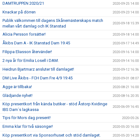
DAMTRUPPEN 2020/21
2020-09-25 14:00
Knackar på dörren
2020-09-23 14:00
Publik välkommen till dagens Skånemästerskaps match
2020-09-18 15:39
mellan vårt damlag och IK Stanstad
Alicia Persson forsätter!
2020-09-18 14:00
Åkibs Dam A - IK Stanstad Dam 19:45
2020-09-17 14:49
Filippa Eliasson återvänder!
2020-09-16 14:00
2 nya år för Emilia Losell i DAM.
2020-09-14 16:00
Heidrun Bjartmarz ansluter till damlaget!
2020-09-12 16:36
DM Live Åkibs - FCH Dam Fre 4/9 19:45
2020-09-01 08:07
Agge är tillbaka!
2020-08-21 16:00
Glädjande nyhet!
2020-08-16 20:35
Köp presentkort från kända butiker - stöd Åstorp Kvidinge
2020-06-09 16:45
IBS Dam´s lagkassa
Tips för Mors dag present!
2020-05-26
Emma klar för två säsonger!
2020-05-20 16:00
Köp presentkort via Sponsorhuset och stöd damlaget.
2020-05-20 14:20