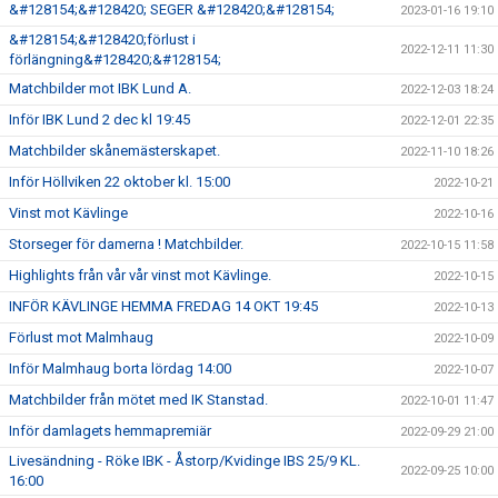
&#128154;&#128420; SEGER &#128420;&#128154;
2023-01-16 19:10
&#128154;&#128420;förlust i
2022-12-11 11:30
förlängning&#128420;&#128154;
Matchbilder mot IBK Lund A.
2022-12-03 18:24
Inför IBK Lund 2 dec kl 19:45
2022-12-01 22:35
Matchbilder skånemästerskapet.
2022-11-10 18:26
Inför Höllviken 22 oktober kl. 15:00
2022-10-21
Vinst mot Kävlinge
2022-10-16
Storseger för damerna ! Matchbilder.
2022-10-15 11:58
Highlights från vår vår vinst mot Kävlinge.
2022-10-15
INFÖR KÄVLINGE HEMMA FREDAG 14 OKT 19:45
2022-10-13
Förlust mot Malmhaug
2022-10-09
Inför Malmhaug borta lördag 14:00
2022-10-07
Matchbilder från mötet med IK Stanstad.
2022-10-01 11:47
Inför damlagets hemmapremiär
2022-09-29 21:00
Livesändning - Röke IBK - Åstorp/Kvidinge IBS 25/9 KL.
2022-09-25 10:00
16:00