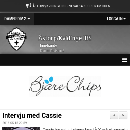
ÅSTORP/KVIDINGE IBS - VI SATSAR FÖR FRAMTIDEN
DAMER DIV 2
LOGGA IN
Åstorp/Kvidinge IBS
Innebandy
Damer Division 2
HEM
NYHETSARKIV
KALENDER
TRUPPEN
Intervju med Cassie
<
>
BILDGALLERI
2016-05-15 20:59
Cassie har valt att stanna kvar i Å/K och vi passade