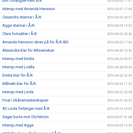
Elin förlängde med Å/K
2016-05-09 17:07
Intervju med Amanda Hansson
2016-05-07 17:00
Casandra stannar i Å/K
2016-05-06 20:57
Agge stannar i Å/K
2016-05-04 19:55
Clara fortsätter i Å/K
2016-05-03 20:36
Amanda Hansson skrev på för Å/K IBS
2016-05-02 17:56
Alexandra klar för Allsvenskan
2016-04-30 10:36
Intervju med Emilia
2016-04-29 00:47
Intervju med Loella
2016-04-28 00:43
Emilia klar för Å/K
2016-04-26 22:40
Målvakt klar för Å/K
2016-04-24 11:25
Intervju med Linda
2016-03-22 22:58
Final i Skånemästerskapen
2016-03-21 06:32
#2 Linda förlänger med Å/K
2016-03-14 23:02
Seger borta mot Olofström
2016-03-07 21:08
Intervju med Agge
2016-03-03 15:30