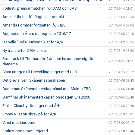
2017-08-15 21:59
Förlust i premiärmatchen för DAM och JAS
2017-08-14 21:01
Amelie Uhr har förlängt sitt kontrakt
2017-08-04 19:33
Amanda Pommer fortsätter i Å/K IBS
2017-07-14 07:05
Augustsson Årets damspelare 2016/17
2017-06-05 22:15
Isabelle "Bella" Nilsson klar för Å/K
2017-06-02 20:25
Ny tränare för DAM är klar
2017-05-19 16:52
Stort tack till Thomas för 4 år som huvudansvarig för
2017-04-27 21:31
damerna
Clara uttagen till Utvecklingsläger med U19
2017-04-25 19:12
Det blev silver i Skånemästerskapen
2017-04-08 09:43
Damernas Skånemästerskapsfinal mot Malmö FBC
2017-04-06 21:48
Damfinal Skånemästerskapen onsdagen 5/4 20:00
2017-04-04 20:40
Emilia Cleasby förlänger med Å/K
2017-04-03 20:50
Emmy Nilsson skrev på för Å/K
2017-03-19 16:01
Vinst mot Lindome
2017-03-06 07:17
Förlust borta mot Fröjered
2017-02-28 19:46