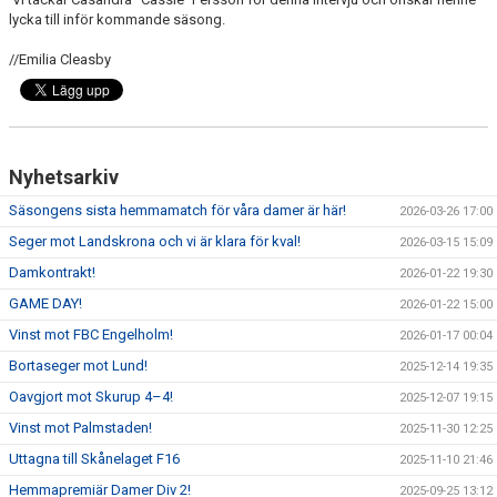
lycka till inför kommande säsong.
//Emilia Cleasby
Nyhetsarkiv
Säsongens sista hemmamatch för våra damer är här!
2026-03-26 17:00
Seger mot Landskrona och vi är klara för kval!
2026-03-15 15:09
Damkontrakt!
2026-01-22 19:30
GAME DAY!
2026-01-22 15:00
Vinst mot FBC Engelholm!
2026-01-17 00:04
Bortaseger mot Lund!
2025-12-14 19:35
Oavgjort mot Skurup 4–4!
2025-12-07 19:15
Vinst mot Palmstaden!
2025-11-30 12:25
Uttagna till Skånelaget F16
2025-11-10 21:46
Hemmapremiär Damer Div 2!
2025-09-25 13:12