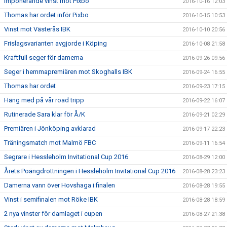
Imponerande vinst mot Pixbo
2016-10-16 12:03
Thomas har ordet inför Pixbo
2016-10-15 10:53
Vinst mot Västerås IBK
2016-10-10 20:56
Frislagsvarianten avgjorde i Köping
2016-10-08 21:58
Kraftfull seger för damerna
2016-09-26 09:56
Seger i hemmapremiären mot Skoghalls IBK
2016-09-24 16:55
Thomas har ordet
2016-09-23 17:15
Häng med på vår road tripp
2016-09-22 16:07
Rutinerade Sara klar för Å/K
2016-09-21 02:29
Premiären i Jönköping avklarad
2016-09-17 22:23
Träningsmatch mot Malmö FBC
2016-09-11 16:54
Segrare i Hessleholm Invitational Cup 2016
2016-08-29 12:00
Årets Poängdrottningen i Hessleholm Invitational Cup 2016
2016-08-28 23:23
Damerna vann över Hovshaga i finalen
2016-08-28 19:55
Vinst i semifinalen mot Röke IBK
2016-08-28 18:59
2 nya vinster för damlaget i cupen
2016-08-27 21:38