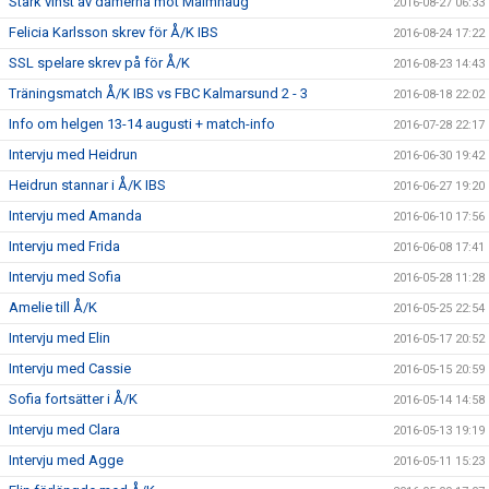
Stark vinst av damerna mot Malmhaug
2016-08-27 06:33
Felicia Karlsson skrev för Å/K IBS
2016-08-24 17:22
SSL spelare skrev på för Å/K
2016-08-23 14:43
Träningsmatch Å/K IBS vs FBC Kalmarsund 2 - 3
2016-08-18 22:02
Info om helgen 13-14 augusti + match-info
2016-07-28 22:17
Intervju med Heidrun
2016-06-30 19:42
Heidrun stannar i Å/K IBS
2016-06-27 19:20
Intervju med Amanda
2016-06-10 17:56
Intervju med Frida
2016-06-08 17:41
Intervju med Sofia
2016-05-28 11:28
Amelie till Å/K
2016-05-25 22:54
Intervju med Elin
2016-05-17 20:52
Intervju med Cassie
2016-05-15 20:59
Sofia fortsätter i Å/K
2016-05-14 14:58
Intervju med Clara
2016-05-13 19:19
Intervju med Agge
2016-05-11 15:23