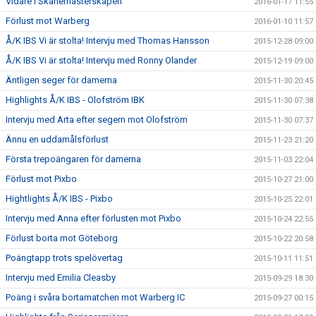
Vidare i Skånemästerskapen
2016-01-17 11:55
Förlust mot Warberg
2016-01-10 11:57
Å/K IBS Vi är stolta! Intervju med Thomas Hansson
2015-12-28 09:00
Å/K IBS Vi är stolta! Intervju med Ronny Olander
2015-12-19 09:00
Äntligen seger för damerna
2015-11-30 20:45
Highlights Å/K IBS - Olofström IBK
2015-11-30 07:38
Intervju med Arta efter segern mot Olofström
2015-11-30 07:37
Ännu en uddamålsförlust
2015-11-23 21:20
Första trepoängaren för damerna
2015-11-03 22:04
Förlust mot Pixbo
2015-10-27 21:00
Hightlights Å/K IBS - Pixbo
2015-10-25 22:01
Intervju med Anna efter förlusten mot Pixbo
2015-10-24 22:55
Förlust borta mot Göteborg
2015-10-22 20:58
Poängtapp trots spelövertag
2015-10-11 11:51
Intervju med Emilia Cleasby
2015-09-29 18:30
Poäng i svåra bortamatchen mot Warberg IC
2015-09-27 00:15