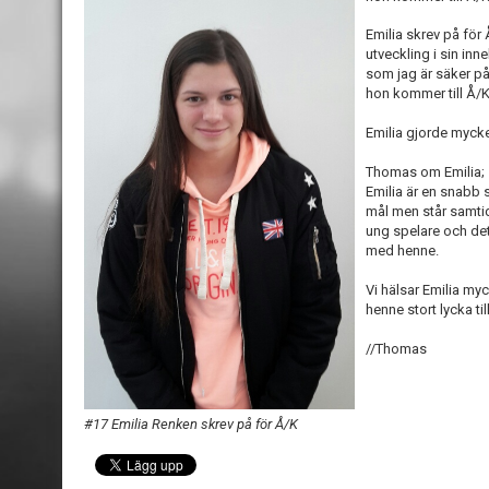
Emilia skrev på för
utveckling i sin in
som jag är säker på
hon kommer till Å/K
Emilia gjorde mycke
Thomas om Emilia;
Emilia är en snabb 
mål men står samtid
ung spelare och det 
med henne.
Vi hälsar Emilia my
henne stort lycka till
//Thomas
#17 Emilia Renken skrev på för Å/K