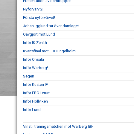
Presentation av damtruppen
Nyförvärv 2!
Första nyförvärvet!
Johan Igglund tar över damlaget
Oavgjort mot Lund
Inför IK Zenith
Kvartsfinal mot FBC Engelholm
Inför Onsala
Inför Warberg!
Seger!
Inför Kusten IF
Inför FBC Lerum
Inför Höllviken
Inför Lund
Vinst i träningsmatchen mot Warberg IBF