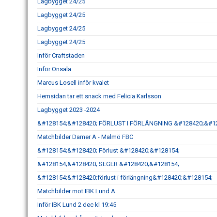
Lagbygget 24/25
Lagbygget 24/25
Lagbygget 24/25
Lagbygget 24/25
Inför Craftstaden
Inför Onsala
Marcus Losell inför kvalet
Hemsidan tar ett snack med Felicia Karlsson
Lagbygget 2023 -2024
&#128154;&#128420; FÖRLUST I FÖRLÄNGNING &#128420;&#1
Matchbilder Damer A - Malmö FBC
&#128154;&#128420; Förlust &#128420;&#128154;
&#128154;&#128420; SEGER &#128420;&#128154;
&#128154;&#128420;förlust i förlängning&#128420;&#128154;
Matchbilder mot IBK Lund A.
Inför IBK Lund 2 dec kl 19:45