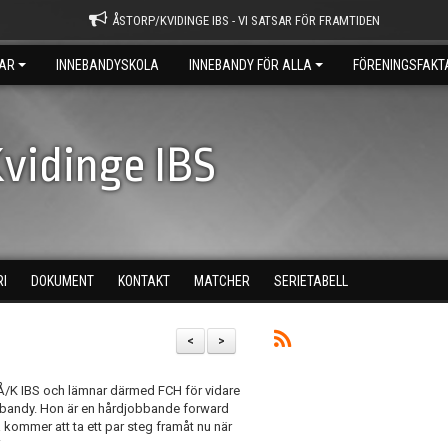
ÅSTORP/KVIDINGE IBS - VI SATSAR FÖR FRAMTIDEN
AR
INNEBANDYSKOLA
INNEBANDY FÖR ALLA
FÖRENINGSFAKT
vidinge IBS
RI
DOKUMENT
KONTAKT
MATCHER
SERIETABELL
<
>
 Å/K IBS och lämnar därmed FCH för vidare
nebandy. Hon är en hårdjobbande forward
 kommer att ta ett par steg framåt nu när
.