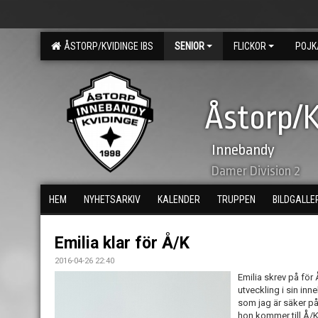
ÅSTORP/KVIDINGE IBS
SENIOR
FLICKOR
POJK
Åstorp/K
Innebandy
Damer Division 2
HEM
NYHETSARKIV
KALENDER
TRUPPEN
BILDGALLE
Emilia klar för Å/K
2016-04-26 22:40
Emilia skrev på för
utveckling i sin in
som jag är säker på
hon kommer till Å/K