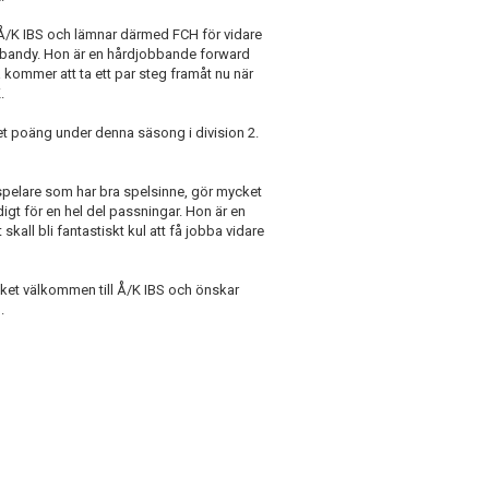
 Å/K IBS och lämnar därmed FCH för vidare
nebandy. Hon är en hårdjobbande forward
 kommer att ta ett par steg framåt nu när
.
t poäng under denna säsong i division 2.
spelare som har bra spelsinne, gör mycket
igt för en hel del passningar. Hon är en
skall bli fantastiskt kul att få jobba vidare
cket välkommen till Å/K IBS och önskar
.