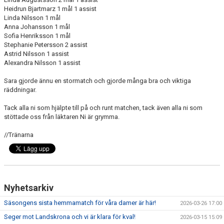
Heidrun Bjartmarz 1 mål 1 assist
Linda Nilsson 1 mål
Anna Johansson 1 mål
Sofia Henriksson 1 mål
Stephanie Petersson 2 assist
Astrid Nilsson 1 assist
Alexandra Nilsson 1 assist
Sara gjorde ännu en stormatch och gjorde många bra och viktiga
räddningar.
Tack alla ni som hjälpte till på och runt matchen, tack även alla ni som
stöttade oss från läktaren Ni är grymma.
//Tränarna
Nyhetsarkiv
Säsongens sista hemmamatch för våra damer är här!
2026-03-26 17:00
Seger mot Landskrona och vi är klara för kval!
2026-03-15 15:09