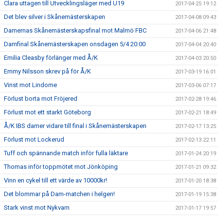
Clara uttagen till Utvecklingsläger med U19
2017-04-25 19:12
Det blev silver i Skånemästerskapen
2017-04-08 09:43
Damernas Skånemästerskapsfinal mot Malmö FBC
2017-04-06 21:48
Damfinal Skånemästerskapen onsdagen 5/4 20:00
2017-04-04 20:40
Emilia Cleasby förlänger med Å/K
2017-04-03 20:50
Emmy Nilsson skrev på för Å/K
2017-03-19 16:01
Vinst mot Lindome
2017-03-06 07:17
Förlust borta mot Fröjered
2017-02-28 19:46
Förlust mot ett starkt Göteborg
2017-02-21 18:49
Å/K IBS damer vidare till final i Skånemästerskapen
2017-02-17 13:25
Förlust mot Lockerud
2017-02-13 22:11
Tuff och spännande match inför fulla läktare
2017-01-24 20:19
Thomas inför toppmötet mot Jönköping
2017-01-21 09:32
Vinn en cykel till ett värde av 10000kr!
2017-01-20 18:38
Det blommar på Dam-matchen i helgen!
2017-01-19 15:38
Stark vinst mot Nykvarn
2017-01-17 19:57