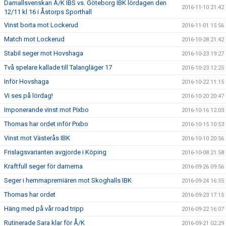
Damallsvenskan Å/K IBS vs. Göteborg IBK lördagen den
2016-11-10 21:42
12/11 kl 16 i Åstorps Sporthall
Vinst borta mot Lockerud
2016-11-01 15:56
Match mot Lockerud
2016-10-28 21:42
Stabil seger mot Hovshaga
2016-10-23 19:27
Två spelare kallade till Talangläger 17
2016-10-23 12:25
Inför Hovshaga
2016-10-22 11:15
Vi ses på lördag!
2016-10-20 20:47
Imponerande vinst mot Pixbo
2016-10-16 12:03
Thomas har ordet inför Pixbo
2016-10-15 10:53
Vinst mot Västerås IBK
2016-10-10 20:56
Frislagsvarianten avgjorde i Köping
2016-10-08 21:58
Kraftfull seger för damerna
2016-09-26 09:56
Seger i hemmapremiären mot Skoghalls IBK
2016-09-24 16:55
Thomas har ordet
2016-09-23 17:15
Häng med på vår road tripp
2016-09-22 16:07
Rutinerade Sara klar för Å/K
2016-09-21 02:29