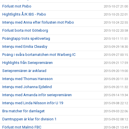
Förlust mot Pixbo
2015-10-27 21:00
Hightlights Å/K IBS - Pixbo
2015-10-25 22:01
Intervju med Anna efter förlusten mot Pixbo
2015-10-24 22:55
Förlust borta mot Göteborg
2015-10-22 20:58
Poängtapp trots spelövertag
2015-10-11 11:51
Intervju med Emilia Cleasby
2015-09-29 18:30
Poäng i svåra bortamatchen mot Warberg IC
2015-09-27 00:15
Highlights från Seriepremiären
2015-09-21 17:59
Seriepremiären är avklarad
2015-09-20 19:00
Intervju med Thomas Hansson
2015-09-20 11:33
Intervju med Johanna Ejdelind
2015-09-20 11:32
Intervju med Amanda inför seriepremiären
2015-09-14 19:34
Intervju med Linda Nilsson inför U 19
2015-09-08 22:12
Bra matcher för damlaget
2015-09-03 22:06
Damtruppen är klar för division 1
2015-09-02 08:12
Förlust mot Malmö FBC
2015-08-21 13:49