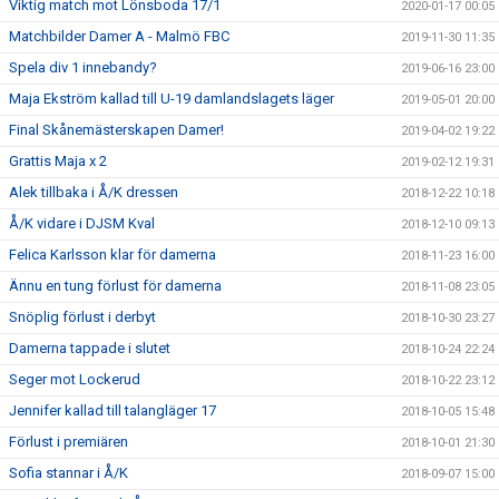
Viktig match mot Lönsboda 17/1
2020-01-17 00:05
Matchbilder Damer A - Malmö FBC
2019-11-30 11:35
Spela div 1 innebandy?
2019-06-16 23:00
Maja Ekström kallad till U-19 damlandslagets läger
2019-05-01 20:00
Final Skånemästerskapen Damer!
2019-04-02 19:22
Grattis Maja x 2
2019-02-12 19:31
Alek tillbaka i Å/K dressen
2018-12-22 10:18
Å/K vidare i DJSM Kval
2018-12-10 09:13
Felica Karlsson klar för damerna
2018-11-23 16:00
Ännu en tung förlust för damerna
2018-11-08 23:05
Snöplig förlust i derbyt
2018-10-30 23:27
Damerna tappade i slutet
2018-10-24 22:24
Seger mot Lockerud
2018-10-22 23:12
Jennifer kallad till talangläger 17
2018-10-05 15:48
Förlust i premiären
2018-10-01 21:30
Sofia stannar i Å/K
2018-09-07 15:00