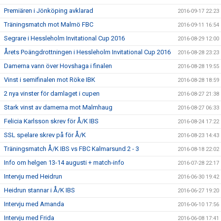
Premiären i Jönköping avklarad
2016-09-17 22:23
Träningsmatch mot Malmö FBC
2016-09-11 16:54
Segrare i Hessleholm Invitational Cup 2016
2016-08-29 12:00
Årets Poängdrottningen i Hessleholm Invitational Cup 2016
2016-08-28 23:23
Damerna vann över Hovshaga i finalen
2016-08-28 19:55
Vinst i semifinalen mot Röke IBK
2016-08-28 18:59
2 nya vinster för damlaget i cupen
2016-08-27 21:38
Stark vinst av damerna mot Malmhaug
2016-08-27 06:33
Felicia Karlsson skrev för Å/K IBS
2016-08-24 17:22
SSL spelare skrev på för Å/K
2016-08-23 14:43
Träningsmatch Å/K IBS vs FBC Kalmarsund 2 - 3
2016-08-18 22:02
Info om helgen 13-14 augusti + match-info
2016-07-28 22:17
Intervju med Heidrun
2016-06-30 19:42
Heidrun stannar i Å/K IBS
2016-06-27 19:20
Intervju med Amanda
2016-06-10 17:56
Intervju med Frida
2016-06-08 17:41