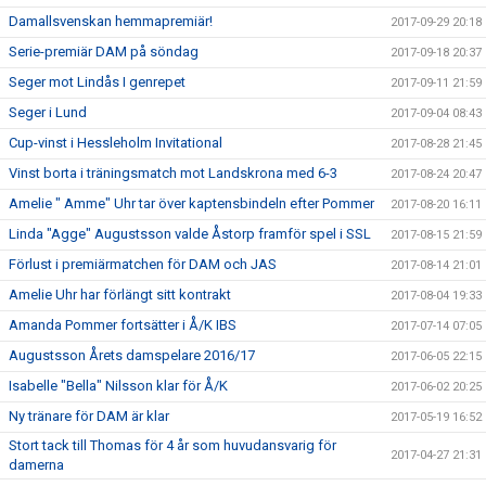
Damallsvenskan hemmapremiär!
2017-09-29 20:18
Serie-premiär DAM på söndag
2017-09-18 20:37
Seger mot Lindås I genrepet
2017-09-11 21:59
Seger i Lund
2017-09-04 08:43
Cup-vinst i Hessleholm Invitational
2017-08-28 21:45
Vinst borta i träningsmatch mot Landskrona med 6-3
2017-08-24 20:47
Amelie " Amme" Uhr tar över kaptensbindeln efter Pommer
2017-08-20 16:11
Linda "Agge" Augustsson valde Åstorp framför spel i SSL
2017-08-15 21:59
Förlust i premiärmatchen för DAM och JAS
2017-08-14 21:01
Amelie Uhr har förlängt sitt kontrakt
2017-08-04 19:33
Amanda Pommer fortsätter i Å/K IBS
2017-07-14 07:05
Augustsson Årets damspelare 2016/17
2017-06-05 22:15
Isabelle "Bella" Nilsson klar för Å/K
2017-06-02 20:25
Ny tränare för DAM är klar
2017-05-19 16:52
Stort tack till Thomas för 4 år som huvudansvarig för
2017-04-27 21:31
damerna