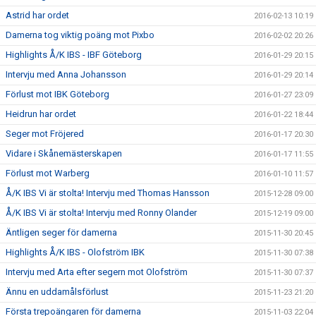
Astrid har ordet
2016-02-13 10:19
Damerna tog viktig poäng mot Pixbo
2016-02-02 20:26
Highlights Å/K IBS - IBF Göteborg
2016-01-29 20:15
Intervju med Anna Johansson
2016-01-29 20:14
Förlust mot IBK Göteborg
2016-01-27 23:09
Heidrun har ordet
2016-01-22 18:44
Seger mot Fröjered
2016-01-17 20:30
Vidare i Skånemästerskapen
2016-01-17 11:55
Förlust mot Warberg
2016-01-10 11:57
Å/K IBS Vi är stolta! Intervju med Thomas Hansson
2015-12-28 09:00
Å/K IBS Vi är stolta! Intervju med Ronny Olander
2015-12-19 09:00
Äntligen seger för damerna
2015-11-30 20:45
Highlights Å/K IBS - Olofström IBK
2015-11-30 07:38
Intervju med Arta efter segern mot Olofström
2015-11-30 07:37
Ännu en uddamålsförlust
2015-11-23 21:20
Första trepoängaren för damerna
2015-11-03 22:04