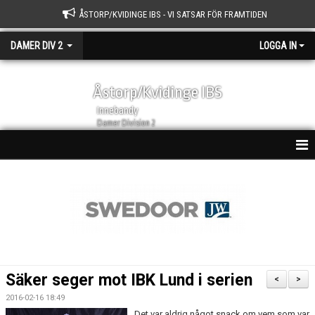
ÅSTORP/KVIDINGE IBS - VI SATSAR FÖR FRAMTIDEN
DAMER DIV 2
LOGGA IN
Åstorp/Kvidinge IBS
Innebandy
Damer Division 2
HEM
NYHETSARKIV
KALENDER
TRUPPEN
Säker seger mot IBK Lund i serien
<
>
BILDGALLERI
2016-02-16 18:49
Det var aldrig något snack om vem som var