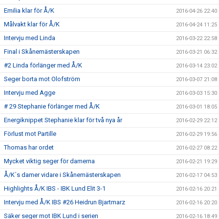
Emilia klar för Å/K
2016-04-26 22:40
Målvakt klar för Å/K
2016-04-24 11:25
Intervju med Linda
2016-03-22 22:58
Final i Skånemästerskapen
2016-03-21 06:32
#2 Linda förlänger med Å/K
2016-03-14 23:02
Seger borta mot Olofström
2016-03-07 21:08
Intervju med Agge
2016-03-03 15:30
# 29 Stephanie förlänger med Å/K
2016-03-01 18:05
Energiknippet Stephanie klar för två nya år
2016-02-29 22:12
Förlust mot Partille
2016-02-29 19:56
Thomas har ordet
2016-02-27 08:22
Mycket viktig seger för damerna
2016-02-21 19:29
Å/K´s damer vidare i Skånemästerskapen
2016-02-17 04:53
Highlights Å/K IBS - IBK Lund Elit 3-1
2016-02-16 20:21
Intervju med Å/K IBS #26 Heidrun Bjartmarz
2016-02-16 20:20
Säker seger mot IBK Lund i serien
2016-02-16 18:49