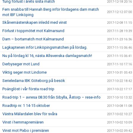
Tung förlust i årets sista match
2017-12-18 20:16
Fem snabba till Hannah Berg inför lördagens dam match
2017-12-12 07:00
mot IBF Linköping
Skånemästerskapen inledd med vinst
2017-12-08 11:15
Förlust i toppmötet mot Kalmarsund
2017-11-28 19:39
Dam – bortamatch mot Kalmarsund
2017-11-23 16:36
Lagkaptenen inför Linköpingsmatchen på lördag.
2017-11-15 06:46
Nu på lördag kl 16, nästa Allsvenska damlagsmatch!
2017-11-15 06:41
Derbyseger mot Lund
2017-11-10 17:16
Viktig seger mot Lindome
2017-10-31 05:43
Serieledarna IBK Göteborg på besök
2017-10-22 18:42
Poänglöst i vår första road trip
2017-10-22 17:17
Road-trip 1 – avresa 08.30 från Sibylla, Åstorp – rese-info
2017-10-10 13:32
Roadtrip nr. 1 14-15 oktober
2017-10-08 11:08
Västra Mälardalen blev för svåra
2017-10-02 10:27
Vinst i hemmapremiären
2017-10-02 10:09
Vinst mot Pixbo i premiären
2017-10-02 09:42