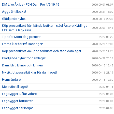
DM Live Åkibs - FCH Dam Fre 4/9 19:45
2020-09-01 08:07
Agge är tillbaka!
2020-08-21 16:00
Glädjande nyhet!
2020-08-16 20:35
Köp presentkort från kända butiker - stöd Åstorp Kvidinge
2020-06-09 16:45
IBS Dam´s lagkassa
Tips för Mors dag present!
2020-05-26
Emma klar för två säsonger!
2020-05-20 16:00
Köp presentkort via Sponsorhuset och stöd damlaget.
2020-05-20 14:20
Glädjande nyhet för damlaget!
2020-04-29 20:18
Dam: Elin, Ellinor och Linnéa
2020-04-17 15:45
Ny viktigt pusselbit klar för damlaget!
2020-04-16 21:19
Hemvändare!
2020-04-15 19:30
Mer rutin till laget!
2020-04-14
Lagbygget tuffar vidare.
2020-04-08
Lagbygget fortsätter!
2020-04-07
Lagbygget har börjat!
2020-04-06