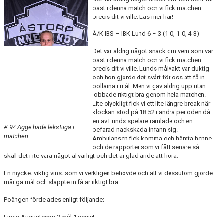
DOKUMENT
bäst i denna match och vi fick matchen
precis dit vi ville. Läs mer här!
KONTAKT
Å/K IBS – IBK Lund 6 – 3 (1-0, 1-0, 4-3)
MATCHER
Det var aldrig något snack om vem som var
bäst i denna match och vi fick matchen
SERIETABELL
precis dit vi ville. Lunds målvakt var duktig
och hon gjorde det svårt för oss att få in
bollarna i mål. Men vi gav aldrig upp utan
jobbade riktigt bra genom hela matchen.
Lite olyckligt fick vi ett lite längre break när
klockan stod på 18:52 i andra perioden då
en av Lunds spelare ramlade och en
# 94 Agge hade lekstuga i
befarad nackskada infann sig.
matchen
Ambulansen fick komma och hämta henne
och de rapporter som vi fått senare så
skall det inte vara något allvarligt och det är glädjande att höra.
En mycket viktig vinst som vi verkligen behövde och att vi dessutom gjorde
många mål och släppte in få är riktigt bra.
Poängen fördelades enligt följande;
Linda Augustsson 2 mål 1 assist