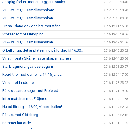
Snöplig förlust mot ett taggat Rönnby
2017-01-16 20:40
VIP-Kväll 21/1 Damallsvenskan!
2017-01-10 13:20
VIP-Kväll 21/1 Damallsvenskan
2017-01-03 09:30
Trosa Edanö gav oss bra motstånd
2016-12-21 15:00
Storseger mot Linköping
2016-12-20 19:36
VIP-Kväll 21/1 Damallsvenskan
2016-12-19 21:06
Örkelljunga, det är platsen nu på lördag kl 16.30!!
2016-12-15 23:02
Vinst i första Skånemästerskapsmatchen
2016-12-14 23:36
Stark lagmoral gav oss segern
2016-12-05 20:27
Road-trip med damerna 14-15 januari
2016-12-04 17:00
Vinst mot Lindome
2016-11-28 23:22
Förkrossande seger mot Fröjered
2016-11-21 19:00
Inför matchen mot Fröjered
2016-11-19 11:38
Nu på lördag kl 16.00, vi ses i hallen!!
2016-11-17 22:03
Förlust mot Göteborg
2016-11-14 22:12
Pommer har ordet
2016-11-11 11:55