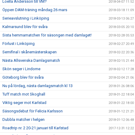
Loella Andersson till VM?
2018-04-07 11:52
Öppen DAM-träning måndag 26 mars
2018-03-18 11:09
Serieavslutning i Linköping
2018-03-13 06:27
Kalmarsund blev för svåra
2018-03-05 20:10
Sista hemmamatchen för säsongen med damlaget!
2018-02-28 05:53
Förlust i Linköping
2018-02-27 20:49
Semifinal i skånemästerskapen
2018-02-22 20:36
Nästa Allsvenska Damlagsmatch
2018-02-15 21:44
Skön seger i Lindome
2018-02-12 17:28
Göteborg blev för svåra
2018-02-04 21:06
Nu på lördag, nästa damlagsmatch kl 13
2018-01-26 08:06
Tuff match mot Skoghall
2018-01-22 18:04
Viktig seger mot Karlstad
2018-01-22 18:00
Säsongsdebut för Felicia Karlsson
2018-01-12 21:21
Dubbla matcher i helgen
2018-01-12 06:48
Roadtrip nr. 2 20-21 januari till Karlstad
2017-12-31 12:22