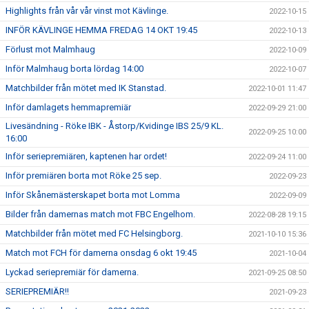
Highlights från vår vår vinst mot Kävlinge.
2022-10-15
INFÖR KÄVLINGE HEMMA FREDAG 14 OKT 19:45
2022-10-13
Förlust mot Malmhaug
2022-10-09
Inför Malmhaug borta lördag 14:00
2022-10-07
Matchbilder från mötet med IK Stanstad.
2022-10-01 11:47
Inför damlagets hemmapremiär
2022-09-29 21:00
Livesändning - Röke IBK - Åstorp/Kvidinge IBS 25/9 KL.
2022-09-25 10:00
16:00
Inför seriepremiären, kaptenen har ordet!
2022-09-24 11:00
Inför premiären borta mot Röke 25 sep.
2022-09-23
Inför Skånemästerskapet borta mot Lomma
2022-09-09
Bilder från damernas match mot FBC Engelhom.
2022-08-28 19:15
Matchbilder från mötet med FC Helsingborg.
2021-10-10 15:36
Match mot FCH för damerna onsdag 6 okt 19:45
2021-10-04
Lyckad seriepremiär för damerna.
2021-09-25 08:50
SERIEPREMIÄR!!
2021-09-23