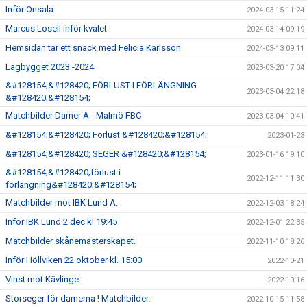
Inför Onsala
2024-03-15 11:24
Marcus Losell inför kvalet
2024-03-14 09:19
Hemsidan tar ett snack med Felicia Karlsson
2024-03-13 09:11
Lagbygget 2023 -2024
2023-03-20 17:04
&#128154;&#128420; FÖRLUST I FÖRLÄNGNING
2023-03-04 22:18
&#128420;&#128154;
Matchbilder Damer A - Malmö FBC
2023-03-04 10:41
&#128154;&#128420; Förlust &#128420;&#128154;
2023-01-23
&#128154;&#128420; SEGER &#128420;&#128154;
2023-01-16 19:10
&#128154;&#128420;förlust i
2022-12-11 11:30
förlängning&#128420;&#128154;
Matchbilder mot IBK Lund A.
2022-12-03 18:24
Inför IBK Lund 2 dec kl 19:45
2022-12-01 22:35
Matchbilder skånemästerskapet.
2022-11-10 18:26
Inför Höllviken 22 oktober kl. 15:00
2022-10-21
Vinst mot Kävlinge
2022-10-16
Storseger för damerna ! Matchbilder.
2022-10-15 11:58