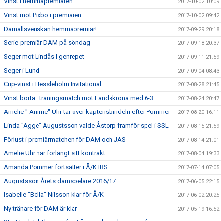
Vinst i hemmapremiären
2017-10-02 10:09
Vinst mot Pixbo i premiären
2017-10-02 09:42
Damallsvenskan hemmapremiär!
2017-09-29 20:18
Serie-premiär DAM på söndag
2017-09-18 20:37
Seger mot Lindås I genrepet
2017-09-11 21:59
Seger i Lund
2017-09-04 08:43
Cup-vinst i Hessleholm Invitational
2017-08-28 21:45
Vinst borta i träningsmatch mot Landskrona med 6-3
2017-08-24 20:47
Amelie " Amme" Uhr tar över kaptensbindeln efter Pommer
2017-08-20 16:11
Linda "Agge" Augustsson valde Åstorp framför spel i SSL
2017-08-15 21:59
Förlust i premiärmatchen för DAM och JAS
2017-08-14 21:01
Amelie Uhr har förlängt sitt kontrakt
2017-08-04 19:33
Amanda Pommer fortsätter i Å/K IBS
2017-07-14 07:05
Augustsson Årets damspelare 2016/17
2017-06-05 22:15
Isabelle "Bella" Nilsson klar för Å/K
2017-06-02 20:25
Ny tränare för DAM är klar
2017-05-19 16:52