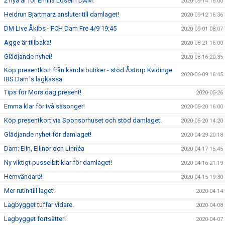
2 nya år för Emilia Losell i DAM.
2020-09-14 16:00
Heidrun Bjartmarz ansluter till damlaget!
2020-09-12 16:36
DM Live Åkibs - FCH Dam Fre 4/9 19:45
2020-09-01 08:07
Agge är tillbaka!
2020-08-21 16:00
Glädjande nyhet!
2020-08-16 20:35
Köp presentkort från kända butiker - stöd Åstorp Kvidinge
2020-06-09 16:45
IBS Dam´s lagkassa
Tips för Mors dag present!
2020-05-26
Emma klar för två säsonger!
2020-05-20 16:00
Köp presentkort via Sponsorhuset och stöd damlaget.
2020-05-20 14:20
Glädjande nyhet för damlaget!
2020-04-29 20:18
Dam: Elin, Ellinor och Linnéa
2020-04-17 15:45
Ny viktigt pusselbit klar för damlaget!
2020-04-16 21:19
Hemvändare!
2020-04-15 19:30
Mer rutin till laget!
2020-04-14
Lagbygget tuffar vidare.
2020-04-08
Lagbygget fortsätter!
2020-04-07