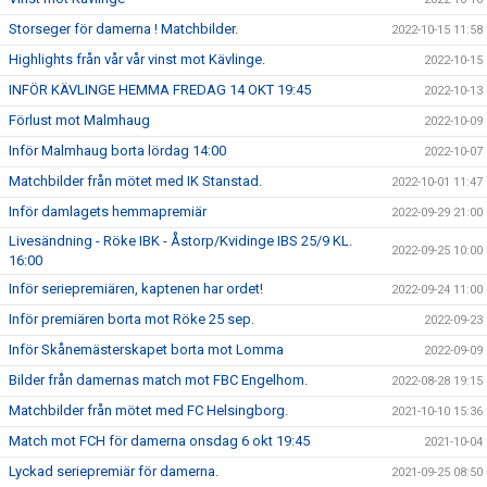
Storseger för damerna ! Matchbilder.
2022-10-15 11:58
Highlights från vår vår vinst mot Kävlinge.
2022-10-15
INFÖR KÄVLINGE HEMMA FREDAG 14 OKT 19:45
2022-10-13
Förlust mot Malmhaug
2022-10-09
Inför Malmhaug borta lördag 14:00
2022-10-07
Matchbilder från mötet med IK Stanstad.
2022-10-01 11:47
Inför damlagets hemmapremiär
2022-09-29 21:00
Livesändning - Röke IBK - Åstorp/Kvidinge IBS 25/9 KL.
2022-09-25 10:00
16:00
Inför seriepremiären, kaptenen har ordet!
2022-09-24 11:00
Inför premiären borta mot Röke 25 sep.
2022-09-23
Inför Skånemästerskapet borta mot Lomma
2022-09-09
Bilder från damernas match mot FBC Engelhom.
2022-08-28 19:15
Matchbilder från mötet med FC Helsingborg.
2021-10-10 15:36
Match mot FCH för damerna onsdag 6 okt 19:45
2021-10-04
Lyckad seriepremiär för damerna.
2021-09-25 08:50