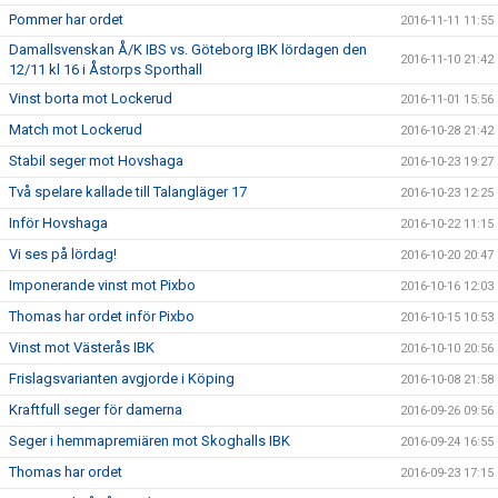
Pommer har ordet
2016-11-11 11:55
Damallsvenskan Å/K IBS vs. Göteborg IBK lördagen den
2016-11-10 21:42
12/11 kl 16 i Åstorps Sporthall
Vinst borta mot Lockerud
2016-11-01 15:56
Match mot Lockerud
2016-10-28 21:42
Stabil seger mot Hovshaga
2016-10-23 19:27
Två spelare kallade till Talangläger 17
2016-10-23 12:25
Inför Hovshaga
2016-10-22 11:15
Vi ses på lördag!
2016-10-20 20:47
Imponerande vinst mot Pixbo
2016-10-16 12:03
Thomas har ordet inför Pixbo
2016-10-15 10:53
Vinst mot Västerås IBK
2016-10-10 20:56
Frislagsvarianten avgjorde i Köping
2016-10-08 21:58
Kraftfull seger för damerna
2016-09-26 09:56
Seger i hemmapremiären mot Skoghalls IBK
2016-09-24 16:55
Thomas har ordet
2016-09-23 17:15