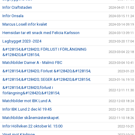
Inför Craftstaden
2024-04-01 11:02
Inför Onsala
2024-03-15 11:24
Marcus Losell inför kvalet
2024-03-14 09:19
Hemsidan tar ett snack med Felicia Karlsson
2024-03-13 09:11
Lagbygget 2023 -2024
2023-03-20 17:04
&#128154;&#128420; FÖRLUST I FÖRLÄNGNING
2023-03-04 22:18
&#128420;&#128154;
Matchbilder Damer A - Malmö FBC
2023-03-04 10:41
&#128154;&#128420; Förlust &#128420;&#128154;
2023-01-23
&#128154;&#128420; SEGER &#128420;&#128154;
2023-01-16 19:10
&#128154;&#128420;förlust i
2022-12-11 11:30
förlängning&#128420;&#128154;
Matchbilder mot IBK Lund A.
2022-12-03 18:24
Inför IBK Lund 2 dec kl 19:45
2022-12-01 22:35
Matchbilder skånemästerskapet.
2022-11-10 18:26
Inför Höllviken 22 oktober kl. 15:00
2022-10-21
Vinst mot Kävlinge
2022-10-16