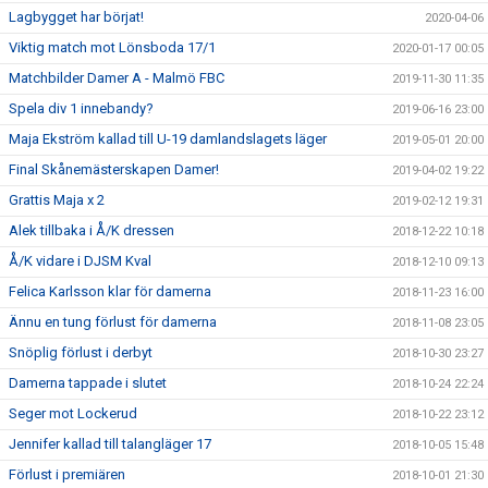
Lagbygget har börjat!
2020-04-06
Viktig match mot Lönsboda 17/1
2020-01-17 00:05
Matchbilder Damer A - Malmö FBC
2019-11-30 11:35
Spela div 1 innebandy?
2019-06-16 23:00
Maja Ekström kallad till U-19 damlandslagets läger
2019-05-01 20:00
Final Skånemästerskapen Damer!
2019-04-02 19:22
Grattis Maja x 2
2019-02-12 19:31
Alek tillbaka i Å/K dressen
2018-12-22 10:18
Å/K vidare i DJSM Kval
2018-12-10 09:13
Felica Karlsson klar för damerna
2018-11-23 16:00
Ännu en tung förlust för damerna
2018-11-08 23:05
Snöplig förlust i derbyt
2018-10-30 23:27
Damerna tappade i slutet
2018-10-24 22:24
Seger mot Lockerud
2018-10-22 23:12
Jennifer kallad till talangläger 17
2018-10-05 15:48
Förlust i premiären
2018-10-01 21:30