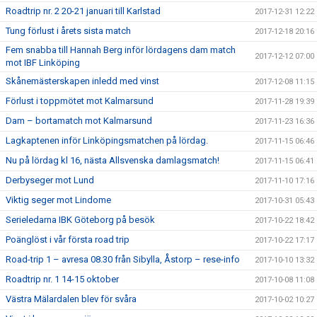
Roadtrip nr. 2 20-21 januari till Karlstad
2017-12-31 12:22
Tung förlust i årets sista match
2017-12-18 20:16
Fem snabba till Hannah Berg inför lördagens dam match
2017-12-12 07:00
mot IBF Linköping
Skånemästerskapen inledd med vinst
2017-12-08 11:15
Förlust i toppmötet mot Kalmarsund
2017-11-28 19:39
Dam – bortamatch mot Kalmarsund
2017-11-23 16:36
Lagkaptenen inför Linköpingsmatchen på lördag.
2017-11-15 06:46
Nu på lördag kl 16, nästa Allsvenska damlagsmatch!
2017-11-15 06:41
Derbyseger mot Lund
2017-11-10 17:16
Viktig seger mot Lindome
2017-10-31 05:43
Serieledarna IBK Göteborg på besök
2017-10-22 18:42
Poänglöst i vår första road trip
2017-10-22 17:17
Road-trip 1 – avresa 08.30 från Sibylla, Åstorp – rese-info
2017-10-10 13:32
Roadtrip nr. 1 14-15 oktober
2017-10-08 11:08
Västra Mälardalen blev för svåra
2017-10-02 10:27