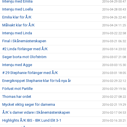
Intervju med Emilia
2016-04-29 00:47
Intervju med Loella
2016-04-28 00:43
Emilia klar för Å/K
2016-04-26 22:40
Målvakt klar för Å/K
2016-04-24 11:25
Intervju med Linda
2016-03-22 22:58
Final i Skånemästerskapen
2016-03-21 06:32
#2 Linda förlänger med Å/K
2016-03-14 23:02
Seger borta mot Olofström
2016-03-07 21:08
Intervju med Agge
2016-03-03 15:30
# 29 Stephanie förlänger med Å/K
2016-03-01 18:05
Energiknippet Stephanie klar för två nya år
2016-02-29 22:12
Förlust mot Partille
2016-02-29 19:56
Thomas har ordet
2016-02-27 08:22
Mycket viktig seger för damerna
2016-02-21 19:29
Å/K´s damer vidare i Skånemästerskapen
2016-02-17 04:53
Highlights Å/K IBS - IBK Lund Elit 3-1
2016-02-16 20:21