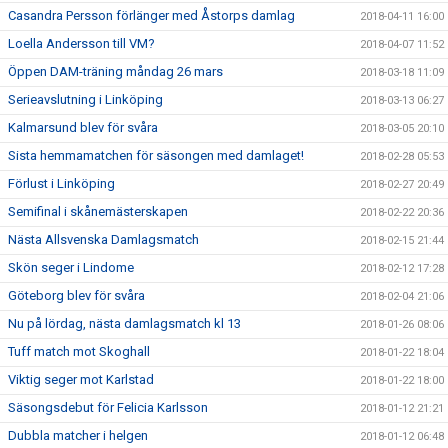
Casandra Persson förlänger med Åstorps damlag
2018-04-11 16:00
Loella Andersson till VM?
2018-04-07 11:52
Öppen DAM-träning måndag 26 mars
2018-03-18 11:09
Serieavslutning i Linköping
2018-03-13 06:27
Kalmarsund blev för svåra
2018-03-05 20:10
Sista hemmamatchen för säsongen med damlaget!
2018-02-28 05:53
Förlust i Linköping
2018-02-27 20:49
Semifinal i skånemästerskapen
2018-02-22 20:36
Nästa Allsvenska Damlagsmatch
2018-02-15 21:44
Skön seger i Lindome
2018-02-12 17:28
Göteborg blev för svåra
2018-02-04 21:06
Nu på lördag, nästa damlagsmatch kl 13
2018-01-26 08:06
Tuff match mot Skoghall
2018-01-22 18:04
Viktig seger mot Karlstad
2018-01-22 18:00
Säsongsdebut för Felicia Karlsson
2018-01-12 21:21
Dubbla matcher i helgen
2018-01-12 06:48