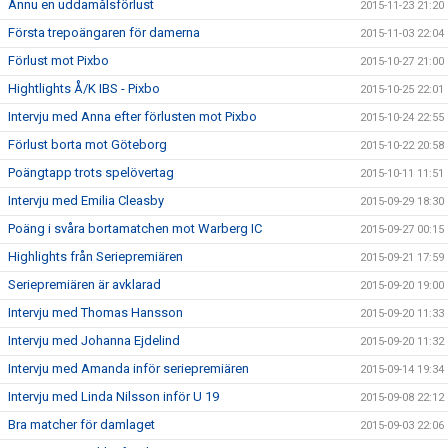
Ännu en uddamålsförlust
2015-11-23 21:20
Första trepoängaren för damerna
2015-11-03 22:04
Förlust mot Pixbo
2015-10-27 21:00
Hightlights Å/K IBS - Pixbo
2015-10-25 22:01
Intervju med Anna efter förlusten mot Pixbo
2015-10-24 22:55
Förlust borta mot Göteborg
2015-10-22 20:58
Poängtapp trots spelövertag
2015-10-11 11:51
Intervju med Emilia Cleasby
2015-09-29 18:30
Poäng i svåra bortamatchen mot Warberg IC
2015-09-27 00:15
Highlights från Seriepremiären
2015-09-21 17:59
Seriepremiären är avklarad
2015-09-20 19:00
Intervju med Thomas Hansson
2015-09-20 11:33
Intervju med Johanna Ejdelind
2015-09-20 11:32
Intervju med Amanda inför seriepremiären
2015-09-14 19:34
Intervju med Linda Nilsson inför U 19
2015-09-08 22:12
Bra matcher för damlaget
2015-09-03 22:06