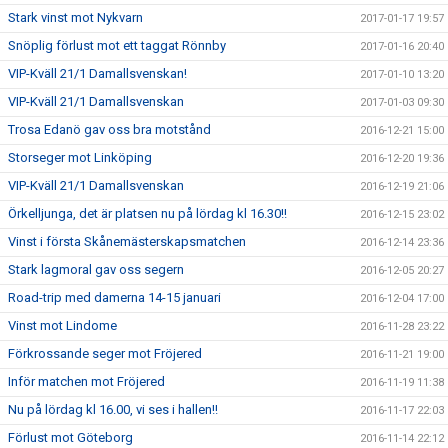
Stark vinst mot Nykvarn
2017-01-17 19:57
Snöplig förlust mot ett taggat Rönnby
2017-01-16 20:40
VIP-Kväll 21/1 Damallsvenskan!
2017-01-10 13:20
VIP-Kväll 21/1 Damallsvenskan
2017-01-03 09:30
Trosa Edanö gav oss bra motstånd
2016-12-21 15:00
Storseger mot Linköping
2016-12-20 19:36
VIP-Kväll 21/1 Damallsvenskan
2016-12-19 21:06
Örkelljunga, det är platsen nu på lördag kl 16.30!!
2016-12-15 23:02
Vinst i första Skånemästerskapsmatchen
2016-12-14 23:36
Stark lagmoral gav oss segern
2016-12-05 20:27
Road-trip med damerna 14-15 januari
2016-12-04 17:00
Vinst mot Lindome
2016-11-28 23:22
Förkrossande seger mot Fröjered
2016-11-21 19:00
Inför matchen mot Fröjered
2016-11-19 11:38
Nu på lördag kl 16.00, vi ses i hallen!!
2016-11-17 22:03
Förlust mot Göteborg
2016-11-14 22:12