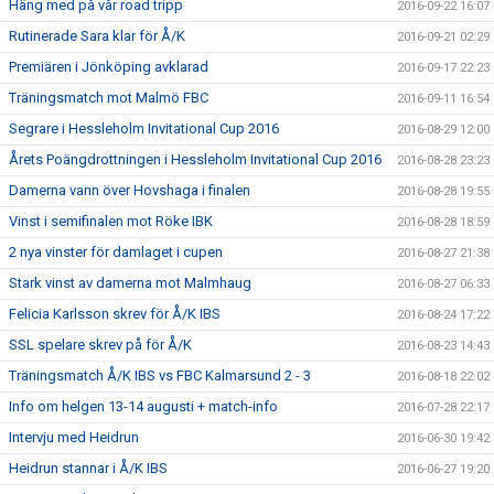
Häng med på vår road tripp
2016-09-22 16:07
Rutinerade Sara klar för Å/K
2016-09-21 02:29
Premiären i Jönköping avklarad
2016-09-17 22:23
Träningsmatch mot Malmö FBC
2016-09-11 16:54
Segrare i Hessleholm Invitational Cup 2016
2016-08-29 12:00
Årets Poängdrottningen i Hessleholm Invitational Cup 2016
2016-08-28 23:23
Damerna vann över Hovshaga i finalen
2016-08-28 19:55
Vinst i semifinalen mot Röke IBK
2016-08-28 18:59
2 nya vinster för damlaget i cupen
2016-08-27 21:38
Stark vinst av damerna mot Malmhaug
2016-08-27 06:33
Felicia Karlsson skrev för Å/K IBS
2016-08-24 17:22
SSL spelare skrev på för Å/K
2016-08-23 14:43
Träningsmatch Å/K IBS vs FBC Kalmarsund 2 - 3
2016-08-18 22:02
Info om helgen 13-14 augusti + match-info
2016-07-28 22:17
Intervju med Heidrun
2016-06-30 19:42
Heidrun stannar i Å/K IBS
2016-06-27 19:20