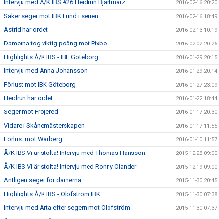
Intervju med Å/K IBS #26 Heidrun Bjartmarz
2016-02-16 20:20
Säker seger mot IBK Lund i serien
2016-02-16 18:49
Astrid har ordet
2016-02-13 10:19
Damerna tog viktig poäng mot Pixbo
2016-02-02 20:26
Highlights Å/K IBS - IBF Göteborg
2016-01-29 20:15
Intervju med Anna Johansson
2016-01-29 20:14
Förlust mot IBK Göteborg
2016-01-27 23:09
Heidrun har ordet
2016-01-22 18:44
Seger mot Fröjered
2016-01-17 20:30
Vidare i Skånemästerskapen
2016-01-17 11:55
Förlust mot Warberg
2016-01-10 11:57
Å/K IBS Vi är stolta! Intervju med Thomas Hansson
2015-12-28 09:00
Å/K IBS Vi är stolta! Intervju med Ronny Olander
2015-12-19 09:00
Äntligen seger för damerna
2015-11-30 20:45
Highlights Å/K IBS - Olofström IBK
2015-11-30 07:38
Intervju med Arta efter segern mot Olofström
2015-11-30 07:37