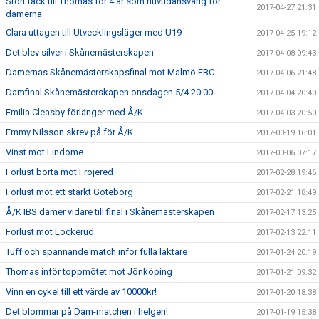
Stort tack till Thomas för 4 år som huvudansvarig för
2017-04-27 21:31
damerna
Clara uttagen till Utvecklingsläger med U19
2017-04-25 19:12
Det blev silver i Skånemästerskapen
2017-04-08 09:43
Damernas Skånemästerskapsfinal mot Malmö FBC
2017-04-06 21:48
Damfinal Skånemästerskapen onsdagen 5/4 20:00
2017-04-04 20:40
Emilia Cleasby förlänger med Å/K
2017-04-03 20:50
Emmy Nilsson skrev på för Å/K
2017-03-19 16:01
Vinst mot Lindome
2017-03-06 07:17
Förlust borta mot Fröjered
2017-02-28 19:46
Förlust mot ett starkt Göteborg
2017-02-21 18:49
Å/K IBS damer vidare till final i Skånemästerskapen
2017-02-17 13:25
Förlust mot Lockerud
2017-02-13 22:11
Tuff och spännande match inför fulla läktare
2017-01-24 20:19
Thomas inför toppmötet mot Jönköping
2017-01-21 09:32
Vinn en cykel till ett värde av 10000kr!
2017-01-20 18:38
Det blommar på Dam-matchen i helgen!
2017-01-19 15:38