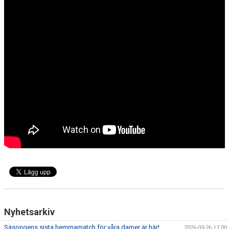
DOKUMENT
KONTAKT
MATCHER
SERIETABELL
Nyhetsarkiv
Säsongens sista hemmamatch för våra damer är här!
2026-03-26 17:00