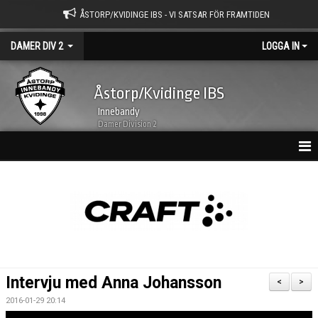
ÅSTORP/KVIDINGE IBS - VI SATSAR FÖR FRAMTIDEN
DAMER DIV 2
LOGGA IN
Åstorp/Kvidinge IBS
Innebandy
Damer Division 2
HEM
NYHETSARKIV
KALENDER
TRUPPEN
Intervju med Anna Johansson
<
>
BILDGALLERI
2016-01-29 20:14