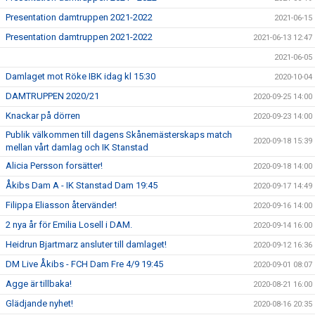
Presentation damtruppen 2021-2022
2021-06-15
Presentation damtruppen 2021-2022
2021-06-13 12:47
2021-06-05
Damlaget mot Röke IBK idag kl 15:30
2020-10-04
DAMTRUPPEN 2020/21
2020-09-25 14:00
Knackar på dörren
2020-09-23 14:00
Publik välkommen till dagens Skånemästerskaps match
2020-09-18 15:39
mellan vårt damlag och IK Stanstad
Alicia Persson forsätter!
2020-09-18 14:00
Åkibs Dam A - IK Stanstad Dam 19:45
2020-09-17 14:49
Filippa Eliasson återvänder!
2020-09-16 14:00
2 nya år för Emilia Losell i DAM.
2020-09-14 16:00
Heidrun Bjartmarz ansluter till damlaget!
2020-09-12 16:36
DM Live Åkibs - FCH Dam Fre 4/9 19:45
2020-09-01 08:07
Agge är tillbaka!
2020-08-21 16:00
Glädjande nyhet!
2020-08-16 20:35