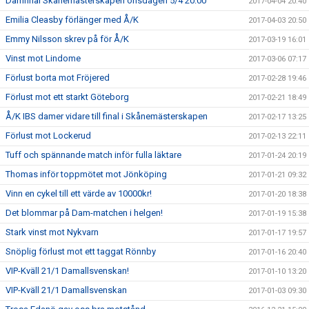
Damfinal Skånemästerskapen onsdagen 5/4 20:00
2017-04-04 20:40
Emilia Cleasby förlänger med Å/K
2017-04-03 20:50
Emmy Nilsson skrev på för Å/K
2017-03-19 16:01
Vinst mot Lindome
2017-03-06 07:17
Förlust borta mot Fröjered
2017-02-28 19:46
Förlust mot ett starkt Göteborg
2017-02-21 18:49
Å/K IBS damer vidare till final i Skånemästerskapen
2017-02-17 13:25
Förlust mot Lockerud
2017-02-13 22:11
Tuff och spännande match inför fulla läktare
2017-01-24 20:19
Thomas inför toppmötet mot Jönköping
2017-01-21 09:32
Vinn en cykel till ett värde av 10000kr!
2017-01-20 18:38
Det blommar på Dam-matchen i helgen!
2017-01-19 15:38
Stark vinst mot Nykvarn
2017-01-17 19:57
Snöplig förlust mot ett taggat Rönnby
2017-01-16 20:40
VIP-Kväll 21/1 Damallsvenskan!
2017-01-10 13:20
VIP-Kväll 21/1 Damallsvenskan
2017-01-03 09:30