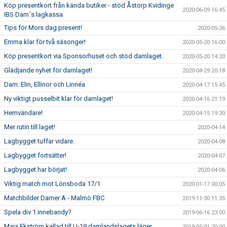
Köp presentkort från kända butiker - stöd Åstorp Kvidinge
2020-06-09 16:45
IBS Dam´s lagkassa
Tips för Mors dag present!
2020-05-26
Emma klar för två säsonger!
2020-05-20 16:00
Köp presentkort via Sponsorhuset och stöd damlaget.
2020-05-20 14:20
Glädjande nyhet för damlaget!
2020-04-29 20:18
Dam: Elin, Ellinor och Linnéa
2020-04-17 15:45
Ny viktigt pusselbit klar för damlaget!
2020-04-16 21:19
Hemvändare!
2020-04-15 19:30
Mer rutin till laget!
2020-04-14
Lagbygget tuffar vidare.
2020-04-08
Lagbygget fortsätter!
2020-04-07
Lagbygget har börjat!
2020-04-06
Viktig match mot Lönsboda 17/1
2020-01-17 00:05
Matchbilder Damer A - Malmö FBC
2019-11-30 11:35
Spela div 1 innebandy?
2019-06-16 23:00
Maja Ekström kallad till U-19 damlandslagets läger
2019-05-01 20:00