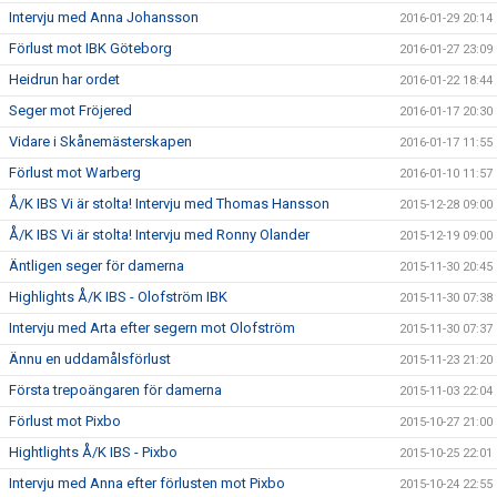
Intervju med Anna Johansson
2016-01-29 20:14
Förlust mot IBK Göteborg
2016-01-27 23:09
Heidrun har ordet
2016-01-22 18:44
Seger mot Fröjered
2016-01-17 20:30
Vidare i Skånemästerskapen
2016-01-17 11:55
Förlust mot Warberg
2016-01-10 11:57
Å/K IBS Vi är stolta! Intervju med Thomas Hansson
2015-12-28 09:00
Å/K IBS Vi är stolta! Intervju med Ronny Olander
2015-12-19 09:00
Äntligen seger för damerna
2015-11-30 20:45
Highlights Å/K IBS - Olofström IBK
2015-11-30 07:38
Intervju med Arta efter segern mot Olofström
2015-11-30 07:37
Ännu en uddamålsförlust
2015-11-23 21:20
Första trepoängaren för damerna
2015-11-03 22:04
Förlust mot Pixbo
2015-10-27 21:00
Hightlights Å/K IBS - Pixbo
2015-10-25 22:01
Intervju med Anna efter förlusten mot Pixbo
2015-10-24 22:55