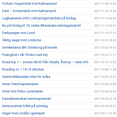
Förlust i toppmötet mot Kalmarsund
2017-11-28 19:39
Dam – bortamatch mot Kalmarsund
2017-11-23 16:36
Lagkaptenen inför Linköpingsmatchen på lördag.
2017-11-15 06:46
Nu på lördag kl 16, nästa Allsvenska damlagsmatch!
2017-11-15 06:41
Derbyseger mot Lund
2017-11-10 17:16
Viktig seger mot Lindome
2017-10-31 05:43
Serieledarna IBK Göteborg på besök
2017-10-22 18:42
Poänglöst i vår första road trip
2017-10-22 17:17
Road-trip 1 – avresa 08.30 från Sibylla, Åstorp – rese-info
2017-10-10 13:32
Roadtrip nr. 1 14-15 oktober
2017-10-08 11:08
Västra Mälardalen blev för svåra
2017-10-02 10:27
Vinst i hemmapremiären
2017-10-02 10:09
Vinst mot Pixbo i premiären
2017-10-02 09:42
Damallsvenskan hemmapremiär!
2017-09-29 20:18
Serie-premiär DAM på söndag
2017-09-18 20:37
Seger mot Lindås I genrepet
2017-09-11 21:59