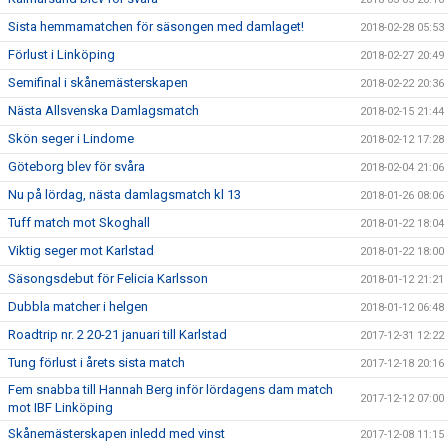
Sista hemmamatchen för säsongen med damlaget!
2018-02-28 05:53
Förlust i Linköping
2018-02-27 20:49
Semifinal i skånemästerskapen
2018-02-22 20:36
Nästa Allsvenska Damlagsmatch
2018-02-15 21:44
Skön seger i Lindome
2018-02-12 17:28
Göteborg blev för svåra
2018-02-04 21:06
Nu på lördag, nästa damlagsmatch kl 13
2018-01-26 08:06
Tuff match mot Skoghall
2018-01-22 18:04
Viktig seger mot Karlstad
2018-01-22 18:00
Säsongsdebut för Felicia Karlsson
2018-01-12 21:21
Dubbla matcher i helgen
2018-01-12 06:48
Roadtrip nr. 2 20-21 januari till Karlstad
2017-12-31 12:22
Tung förlust i årets sista match
2017-12-18 20:16
Fem snabba till Hannah Berg inför lördagens dam match
2017-12-12 07:00
mot IBF Linköping
Skånemästerskapen inledd med vinst
2017-12-08 11:15