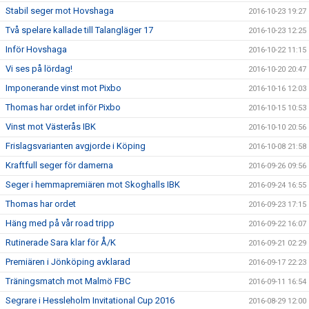
Stabil seger mot Hovshaga
2016-10-23 19:27
Två spelare kallade till Talangläger 17
2016-10-23 12:25
Inför Hovshaga
2016-10-22 11:15
Vi ses på lördag!
2016-10-20 20:47
Imponerande vinst mot Pixbo
2016-10-16 12:03
Thomas har ordet inför Pixbo
2016-10-15 10:53
Vinst mot Västerås IBK
2016-10-10 20:56
Frislagsvarianten avgjorde i Köping
2016-10-08 21:58
Kraftfull seger för damerna
2016-09-26 09:56
Seger i hemmapremiären mot Skoghalls IBK
2016-09-24 16:55
Thomas har ordet
2016-09-23 17:15
Häng med på vår road tripp
2016-09-22 16:07
Rutinerade Sara klar för Å/K
2016-09-21 02:29
Premiären i Jönköping avklarad
2016-09-17 22:23
Träningsmatch mot Malmö FBC
2016-09-11 16:54
Segrare i Hessleholm Invitational Cup 2016
2016-08-29 12:00