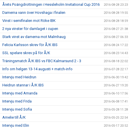
Årets Poängdrottningen i Hessleholm Invitational Cup 2016
2016-08-28 23:23
Damerna vann över Hovshaga i finalen
2016-08-28 19:55
Vinst i semifinalen mot Röke IBK
2016-08-28 18:59
2 nya vinster för damlaget i cupen
2016-08-27 21:38
Stark vinst av damerna mot Malmhaug
2016-08-27 06:33
Felicia Karlsson skrev för Å/K IBS
2016-08-24 17:22
SSL spelare skrev på för Å/K
2016-08-23 14:43
Träningsmatch Å/K IBS vs FBC Kalmarsund 2 - 3
2016-08-18 22:02
Info om helgen 13-14 augusti + match-info
2016-07-28 22:17
Intervju med Heidrun
2016-06-30 19:42
Heidrun stannar i Å/K IBS
2016-06-27 19:20
Intervju med Amanda
2016-06-10 17:56
Intervju med Frida
2016-06-08 17:41
Intervju med Sofia
2016-05-28 11:28
Amelie till Å/K
2016-05-25 22:54
Intervju med Elin
2016-05-17 20:52