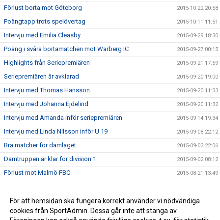
Förlust borta mot Göteborg
2015-10-22 20:58
Poängtapp trots spelövertag
2015-10-11 11:51
Intervju med Emilia Cleasby
2015-09-29 18:30
Poäng i svåra bortamatchen mot Warberg IC
2015-09-27 00:15
Highlights från Seriepremiären
2015-09-21 17:59
Seriepremiären är avklarad
2015-09-20 19:00
Intervju med Thomas Hansson
2015-09-20 11:33
Intervju med Johanna Ejdelind
2015-09-20 11:32
Intervju med Amanda inför seriepremiären
2015-09-14 19:34
Intervju med Linda Nilsson inför U 19
2015-09-08 22:12
Bra matcher för damlaget
2015-09-03 22:06
Damtruppen är klar för division 1
2015-09-02 08:12
Förlust mot Malmö FBC
2015-08-21 13:49
Vinst mot Slovakien
2015-08-11 08:06
Highlights Å/K IBS - Slovakien 8-6
För att hemsidan ska fungera korrekt använder vi nödvändiga
2015-08-06 18:04
cookies från SportAdmin. Dessa går inte att stänga av.
Seger i Vänskapsmatchen mot Slovakien
2015-08-06 10:16