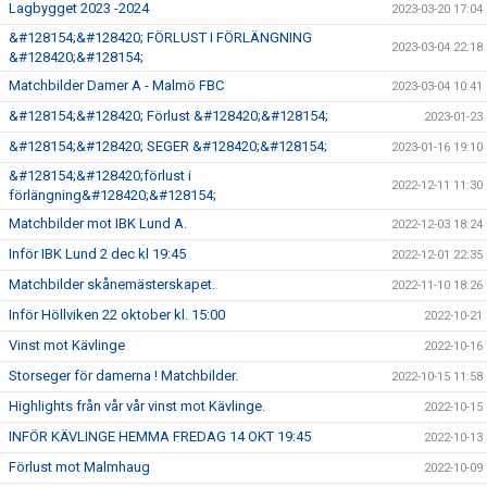
Lagbygget 2023 -2024
2023-03-20 17:04
&#128154;&#128420; FÖRLUST I FÖRLÄNGNING
2023-03-04 22:18
&#128420;&#128154;
Matchbilder Damer A - Malmö FBC
2023-03-04 10:41
&#128154;&#128420; Förlust &#128420;&#128154;
2023-01-23
&#128154;&#128420; SEGER &#128420;&#128154;
2023-01-16 19:10
&#128154;&#128420;förlust i
2022-12-11 11:30
förlängning&#128420;&#128154;
Matchbilder mot IBK Lund A.
2022-12-03 18:24
Inför IBK Lund 2 dec kl 19:45
2022-12-01 22:35
Matchbilder skånemästerskapet.
2022-11-10 18:26
Inför Höllviken 22 oktober kl. 15:00
2022-10-21
Vinst mot Kävlinge
2022-10-16
Storseger för damerna ! Matchbilder.
2022-10-15 11:58
Highlights från vår vår vinst mot Kävlinge.
2022-10-15
INFÖR KÄVLINGE HEMMA FREDAG 14 OKT 19:45
2022-10-13
Förlust mot Malmhaug
2022-10-09