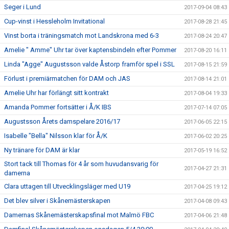
Seger i Lund
2017-09-04 08:43
Cup-vinst i Hessleholm Invitational
2017-08-28 21:45
Vinst borta i träningsmatch mot Landskrona med 6-3
2017-08-24 20:47
Amelie " Amme" Uhr tar över kaptensbindeln efter Pommer
2017-08-20 16:11
Linda "Agge" Augustsson valde Åstorp framför spel i SSL
2017-08-15 21:59
Förlust i premiärmatchen för DAM och JAS
2017-08-14 21:01
Amelie Uhr har förlängt sitt kontrakt
2017-08-04 19:33
Amanda Pommer fortsätter i Å/K IBS
2017-07-14 07:05
Augustsson Årets damspelare 2016/17
2017-06-05 22:15
Isabelle "Bella" Nilsson klar för Å/K
2017-06-02 20:25
Ny tränare för DAM är klar
2017-05-19 16:52
Stort tack till Thomas för 4 år som huvudansvarig för
2017-04-27 21:31
damerna
Clara uttagen till Utvecklingsläger med U19
2017-04-25 19:12
Det blev silver i Skånemästerskapen
2017-04-08 09:43
Damernas Skånemästerskapsfinal mot Malmö FBC
2017-04-06 21:48