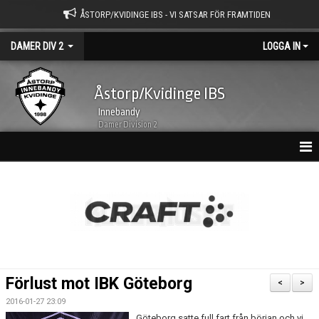
ÅSTORP/KVIDINGE IBS - VI SATSAR FÖR FRAMTIDEN
DAMER DIV 2
LOGGA IN
Åstorp/Kvidinge IBS
Innebandy
Damer Division 2
HEM
NYHETSARKIV
KALENDER
TRUPPEN
Förlust mot IBK Göteborg
<
>
BILDGALLERI
2016-01-27 23:09
Göteborg satte full fart från början och vi