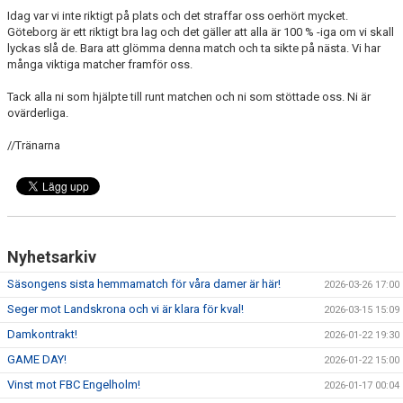
Idag var vi inte riktigt på plats och det straffar oss oerhört mycket.
Göteborg är ett riktigt bra lag och det gäller att alla är 100 % -iga om vi skall
lyckas slå de. Bara att glömma denna match och ta sikte på nästa. Vi har
många viktiga matcher framför oss.
Tack alla ni som hjälpte till runt matchen och ni som stöttade oss. Ni är
ovärderliga.
//Tränarna
Nyhetsarkiv
Säsongens sista hemmamatch för våra damer är här!
2026-03-26 17:00
Seger mot Landskrona och vi är klara för kval!
2026-03-15 15:09
Damkontrakt!
2026-01-22 19:30
GAME DAY!
2026-01-22 15:00
Vinst mot FBC Engelholm!
2026-01-17 00:04