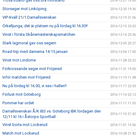
Trosa Edanö gav oss bra motstånd
2016-12-21 15:00
Storseger mot Linköping
2016-12-20 19:36
VIP-Kväll 21/1 Damallsvenskan
2016-12-19 21:06
Örkelljunga, det är platsen nu på lördag kl 16.30!!
2016-12-15 23:02
Vinst i första Skånemästerskapsmatchen
2016-12-14 23:36
Stark lagmoral gav oss segern
2016-12-05 20:27
Road-trip med damerna 14-15 januari
2016-12-04 17:00
Vinst mot Lindome
2016-11-28 23:22
Förkrossande seger mot Fröjered
2016-11-21 19:00
Inför matchen mot Fröjered
2016-11-19 11:38
Nu på lördag kl 16.00, vi ses i hallen!!
2016-11-17 22:03
Förlust mot Göteborg
2016-11-14 22:12
Pommer har ordet
2016-11-11 11:55
Damallsvenskan Å/K IBS vs. Göteborg IBK lördagen den
2016-11-10 21:42
12/11 kl 16 i Åstorps Sporthall
Vinst borta mot Lockerud
2016-11-01 15:56
Match mot Lockerud
2016-10-28 21:42