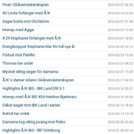
Final i Skånemästerskapen
2016-03-21 06:32
#2 Linda förlänger med Å/K
2016-03-14 23:02
Seger borta mot Olofström
2016-03-07 21:08
Intervju med Agge
2016-03-03 15:30
# 29 Stephanie förlänger med Å/K
2016-03-01 18:05
Energiknippet Stephanie klar för två nya år
2016-02-29 22:12
Förlust mot Partille
2016-02-29 19:56
Thomas har ordet
2016-02-27 08:22
Mycket viktig seger för damerna
2016-02-21 19:29
Å/K´s damer vidare i Skånemästerskapen
2016-02-17 04:53
Highlights Å/K IBS - IBK Lund Elit 3-1
2016-02-16 20:21
Intervju med Å/K IBS #26 Heidrun Bjartmarz
2016-02-16 20:20
Säker seger mot IBK Lund i serien
2016-02-16 18:49
Astrid har ordet
2016-02-13 10:19
Damerna tog viktig poäng mot Pixbo
2016-02-02 20:26
Highlights Å/K IBS - IBF Göteborg
2016-01-29 20:15