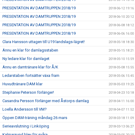
PRESENTATION AV DAMTRUPPEN 2018/19
2018-06-12 19:16
PRESENTATION AV DAMTRUPPEN 2018/19
2018-06-10 20:12
PRESENTATION AV DAMTRUPPEN 2018/19
2018-06-08 18:12
PRESENTATION AV DAMTRUPPEN 2018/19
2018-06-06 16:00
Clara Hansson uttagen till U19 landslags-lägret!
2018-05-18 18:30
Ännu en klar för damlagsstaben
2018-05-15 18:21
Ny ledare klar för damlaget
2018-05-10 15:59
Ännu en damtränare klar för Å/K
2018-05-08 15:55
Ledarstaben fortsätter växa fram
2018-05-06 15:45
Huvudtränare DAM klar
2018-05-03 19:25
Stephanie Peterson förlänger!
2018-04-23 10:18
Casandra Persson förlänger med Åstorps damlag
2018-04-11 16:00
Loella Andersson till VM?
2018-04-07 11:52
Öppen DAM-träning måndag 26 mars
2018-03-18 11:09
Serieavslutning i Linköping
2018-03-13 06:27
Kalmarsund blev för svåra
2018-03-05 20:10