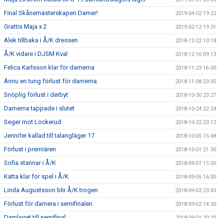
Final Skånemästerskapen Damer!
2019-04-02 19:22
Grattis Maja x 2
2019-02-12 19:31
Alek tillbaka i Å/K dressen
2018-12-22 10:18
Å/K vidare i DJSM Kval
2018-12-10 09:13
Felica Karlsson klar för damerna
2018-11-23 16:00
Ännu en tung förlust för damerna
2018-11-08 23:05
Snöplig förlust i derbyt
2018-10-30 23:27
Damerna tappade i slutet
2018-10-24 22:24
Seger mot Lockerud
2018-10-22 23:12
Jennifer kallad till talangläger 17
2018-10-05 15:48
Förlust i premiären
2018-10-01 21:30
Sofia stannar i Å/K
2018-09-07 15:00
Katta klar för spel i Å/K
2018-09-05 16:00
Linda Augustsson blir Å/K trogen
2018-09-03 23:43
Förlust för damera i semifinalen
2018-09-02 14:50
Damlaget till semifinal
2018-09-01 20:20