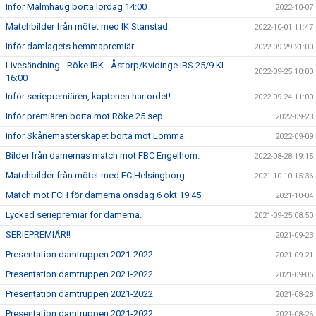
Inför Malmhaug borta lördag 14:00
2022-10-07
Matchbilder från mötet med IK Stanstad.
2022-10-01 11:47
Inför damlagets hemmapremiär
2022-09-29 21:00
Livesändning - Röke IBK - Åstorp/Kvidinge IBS 25/9 KL.
2022-09-25 10:00
16:00
Inför seriepremiären, kaptenen har ordet!
2022-09-24 11:00
Inför premiären borta mot Röke 25 sep.
2022-09-23
Inför Skånemästerskapet borta mot Lomma
2022-09-09
Bilder från damernas match mot FBC Engelhom.
2022-08-28 19:15
Matchbilder från mötet med FC Helsingborg.
2021-10-10 15:36
Match mot FCH för damerna onsdag 6 okt 19:45
2021-10-04
Lyckad seriepremiär för damerna.
2021-09-25 08:50
SERIEPREMIÄR!!
2021-09-23
Presentation damtruppen 2021-2022
2021-09-21
Presentation damtruppen 2021-2022
2021-09-05
Presentation damtruppen 2021-2022
2021-08-28
Presentation damtruppen 2021-2022
2021-08-26