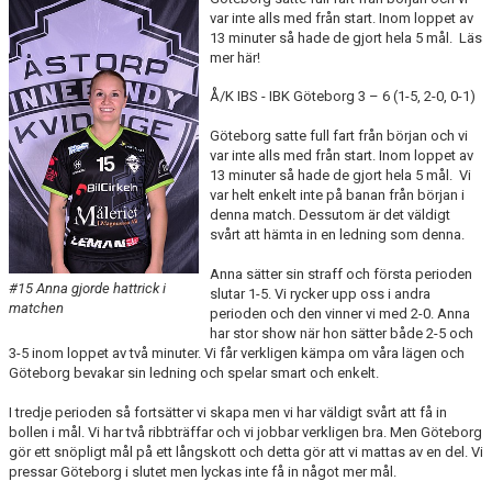
DOKUMENT
var inte alls med från start. Inom loppet av
13 minuter så hade de gjort hela 5 mål. Läs
mer här!
KONTAKT
Å/K IBS - IBK Göteborg 3 – 6 (1-5, 2-0, 0-1)
MATCHER
Göteborg satte full fart från början och vi
SERIETABELL
var inte alls med från start. Inom loppet av
13 minuter så hade de gjort hela 5 mål. Vi
var helt enkelt inte på banan från början i
denna match. Dessutom är det väldigt
svårt att hämta in en ledning som denna.
Anna sätter sin straff och första perioden
#15 Anna gjorde hattrick i
slutar 1-5. Vi rycker upp oss i andra
matchen
perioden och den vinner vi med 2-0. Anna
har stor show när hon sätter både 2-5 och
3-5 inom loppet av två minuter. Vi får verkligen kämpa om våra lägen och
Göteborg bevakar sin ledning och spelar smart och enkelt.
I tredje perioden så fortsätter vi skapa men vi har väldigt svårt att få in
bollen i mål. Vi har två ribbträffar och vi jobbar verkligen bra. Men Göteborg
gör ett snöpligt mål på ett långskott och detta gör att vi mattas av en del. Vi
pressar Göteborg i slutet men lyckas inte få in något mer mål.