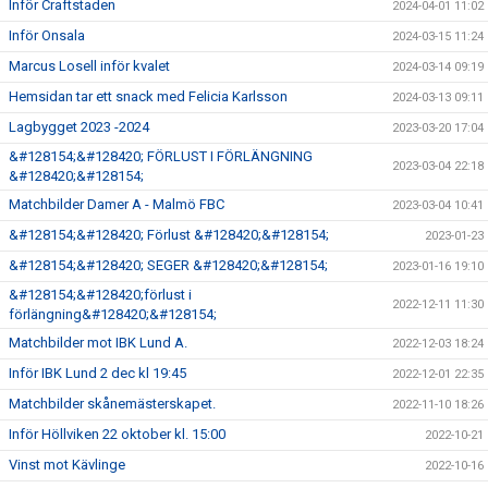
Inför Craftstaden
2024-04-01 11:02
Inför Onsala
2024-03-15 11:24
Marcus Losell inför kvalet
2024-03-14 09:19
Hemsidan tar ett snack med Felicia Karlsson
2024-03-13 09:11
Lagbygget 2023 -2024
2023-03-20 17:04
&#128154;&#128420; FÖRLUST I FÖRLÄNGNING
2023-03-04 22:18
&#128420;&#128154;
Matchbilder Damer A - Malmö FBC
2023-03-04 10:41
&#128154;&#128420; Förlust &#128420;&#128154;
2023-01-23
&#128154;&#128420; SEGER &#128420;&#128154;
2023-01-16 19:10
&#128154;&#128420;förlust i
2022-12-11 11:30
förlängning&#128420;&#128154;
Matchbilder mot IBK Lund A.
2022-12-03 18:24
Inför IBK Lund 2 dec kl 19:45
2022-12-01 22:35
Matchbilder skånemästerskapet.
2022-11-10 18:26
Inför Höllviken 22 oktober kl. 15:00
2022-10-21
Vinst mot Kävlinge
2022-10-16