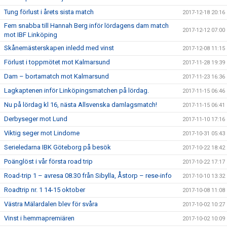
Tung förlust i årets sista match
2017-12-18 20:16
Fem snabba till Hannah Berg inför lördagens dam match
2017-12-12 07:00
mot IBF Linköping
Skånemästerskapen inledd med vinst
2017-12-08 11:15
Förlust i toppmötet mot Kalmarsund
2017-11-28 19:39
Dam – bortamatch mot Kalmarsund
2017-11-23 16:36
Lagkaptenen inför Linköpingsmatchen på lördag.
2017-11-15 06:46
Nu på lördag kl 16, nästa Allsvenska damlagsmatch!
2017-11-15 06:41
Derbyseger mot Lund
2017-11-10 17:16
Viktig seger mot Lindome
2017-10-31 05:43
Serieledarna IBK Göteborg på besök
2017-10-22 18:42
Poänglöst i vår första road trip
2017-10-22 17:17
Road-trip 1 – avresa 08.30 från Sibylla, Åstorp – rese-info
2017-10-10 13:32
Roadtrip nr. 1 14-15 oktober
2017-10-08 11:08
Västra Mälardalen blev för svåra
2017-10-02 10:27
Vinst i hemmapremiären
2017-10-02 10:09