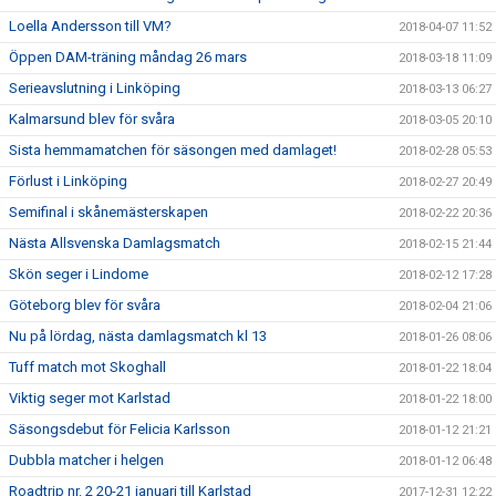
Loella Andersson till VM?
2018-04-07 11:52
Öppen DAM-träning måndag 26 mars
2018-03-18 11:09
Serieavslutning i Linköping
2018-03-13 06:27
Kalmarsund blev för svåra
2018-03-05 20:10
Sista hemmamatchen för säsongen med damlaget!
2018-02-28 05:53
Förlust i Linköping
2018-02-27 20:49
Semifinal i skånemästerskapen
2018-02-22 20:36
Nästa Allsvenska Damlagsmatch
2018-02-15 21:44
Skön seger i Lindome
2018-02-12 17:28
Göteborg blev för svåra
2018-02-04 21:06
Nu på lördag, nästa damlagsmatch kl 13
2018-01-26 08:06
Tuff match mot Skoghall
2018-01-22 18:04
Viktig seger mot Karlstad
2018-01-22 18:00
Säsongsdebut för Felicia Karlsson
2018-01-12 21:21
Dubbla matcher i helgen
2018-01-12 06:48
Roadtrip nr. 2 20-21 januari till Karlstad
2017-12-31 12:22