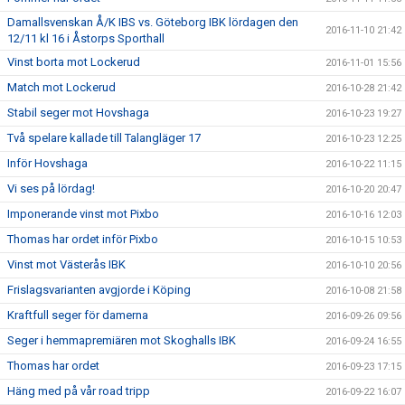
Damallsvenskan Å/K IBS vs. Göteborg IBK lördagen den
2016-11-10 21:42
12/11 kl 16 i Åstorps Sporthall
Vinst borta mot Lockerud
2016-11-01 15:56
Match mot Lockerud
2016-10-28 21:42
Stabil seger mot Hovshaga
2016-10-23 19:27
Två spelare kallade till Talangläger 17
2016-10-23 12:25
Inför Hovshaga
2016-10-22 11:15
Vi ses på lördag!
2016-10-20 20:47
Imponerande vinst mot Pixbo
2016-10-16 12:03
Thomas har ordet inför Pixbo
2016-10-15 10:53
Vinst mot Västerås IBK
2016-10-10 20:56
Frislagsvarianten avgjorde i Köping
2016-10-08 21:58
Kraftfull seger för damerna
2016-09-26 09:56
Seger i hemmapremiären mot Skoghalls IBK
2016-09-24 16:55
Thomas har ordet
2016-09-23 17:15
Häng med på vår road tripp
2016-09-22 16:07