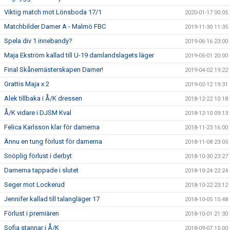
Viktig match mot Lönsboda 17/1
2020-01-17 00:05
Matchbilder Damer A - Malmö FBC
2019-11-30 11:35
Spela div 1 innebandy?
2019-06-16 23:00
Maja Ekström kallad till U-19 damlandslagets läger
2019-05-01 20:00
Final Skånemästerskapen Damer!
2019-04-02 19:22
Grattis Maja x 2
2019-02-12 19:31
Alek tillbaka i Å/K dressen
2018-12-22 10:18
Å/K vidare i DJSM Kval
2018-12-10 09:13
Felica Karlsson klar för damerna
2018-11-23 16:00
Ännu en tung förlust för damerna
2018-11-08 23:05
Snöplig förlust i derbyt
2018-10-30 23:27
Damerna tappade i slutet
2018-10-24 22:24
Seger mot Lockerud
2018-10-22 23:12
Jennifer kallad till talangläger 17
2018-10-05 15:48
Förlust i premiären
2018-10-01 21:30
Sofia stannar i Å/K
2018-09-07 15:00