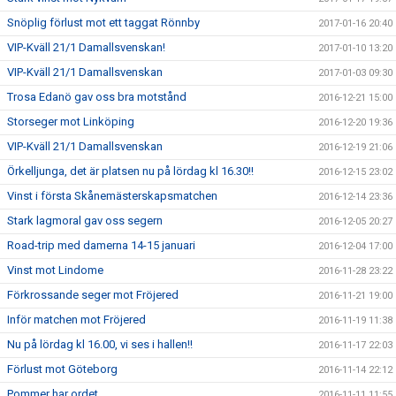
Snöplig förlust mot ett taggat Rönnby
2017-01-16 20:40
VIP-Kväll 21/1 Damallsvenskan!
2017-01-10 13:20
VIP-Kväll 21/1 Damallsvenskan
2017-01-03 09:30
Trosa Edanö gav oss bra motstånd
2016-12-21 15:00
Storseger mot Linköping
2016-12-20 19:36
VIP-Kväll 21/1 Damallsvenskan
2016-12-19 21:06
Örkelljunga, det är platsen nu på lördag kl 16.30!!
2016-12-15 23:02
Vinst i första Skånemästerskapsmatchen
2016-12-14 23:36
Stark lagmoral gav oss segern
2016-12-05 20:27
Road-trip med damerna 14-15 januari
2016-12-04 17:00
Vinst mot Lindome
2016-11-28 23:22
Förkrossande seger mot Fröjered
2016-11-21 19:00
Inför matchen mot Fröjered
2016-11-19 11:38
Nu på lördag kl 16.00, vi ses i hallen!!
2016-11-17 22:03
Förlust mot Göteborg
2016-11-14 22:12
Pommer har ordet
2016-11-11 11:55