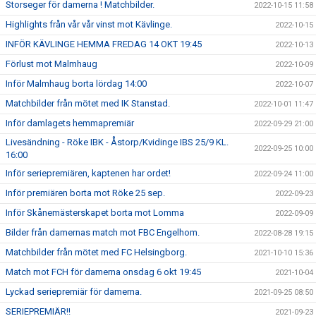
Storseger för damerna ! Matchbilder.
2022-10-15 11:58
Highlights från vår vår vinst mot Kävlinge.
2022-10-15
INFÖR KÄVLINGE HEMMA FREDAG 14 OKT 19:45
2022-10-13
Förlust mot Malmhaug
2022-10-09
Inför Malmhaug borta lördag 14:00
2022-10-07
Matchbilder från mötet med IK Stanstad.
2022-10-01 11:47
Inför damlagets hemmapremiär
2022-09-29 21:00
Livesändning - Röke IBK - Åstorp/Kvidinge IBS 25/9 KL.
2022-09-25 10:00
16:00
Inför seriepremiären, kaptenen har ordet!
2022-09-24 11:00
Inför premiären borta mot Röke 25 sep.
2022-09-23
Inför Skånemästerskapet borta mot Lomma
2022-09-09
Bilder från damernas match mot FBC Engelhom.
2022-08-28 19:15
Matchbilder från mötet med FC Helsingborg.
2021-10-10 15:36
Match mot FCH för damerna onsdag 6 okt 19:45
2021-10-04
Lyckad seriepremiär för damerna.
2021-09-25 08:50
SERIEPREMIÄR!!
2021-09-23