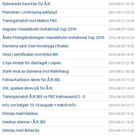
Rutinerade Sara klar för Å/K
2016-09-21 02:29
Premiären i Jönköping avklarad
2016-09-17 22:23
Träningsmatch mot Malmö FBC
2016-09-11 16:54
Segrare i Hessleholm Invitational Cup 2016
2016-08-29 12:00
Årets Poängdrottningen i Hessleholm Invitational Cup 2016
2016-08-28 23:23
Damerna vann över Hovshaga i finalen
2016-08-28 19:55
Vinst i semifinalen mot Röke IBK
2016-08-28 18:59
2 nya vinster för damlaget i cupen
2016-08-27 21:38
Stark vinst av damerna mot Malmhaug
2016-08-27 06:33
Felicia Karlsson skrev för Å/K IBS
2016-08-24 17:22
SSL spelare skrev på för Å/K
2016-08-23 14:43
Träningsmatch Å/K IBS vs FBC Kalmarsund 2 - 3
2016-08-18 22:02
Info om helgen 13-14 augusti + match-info
2016-07-28 22:17
Intervju med Heidrun
2016-06-30 19:42
Heidrun stannar i Å/K IBS
2016-06-27 19:20
Intervju med Amanda
2016-06-10 17:56