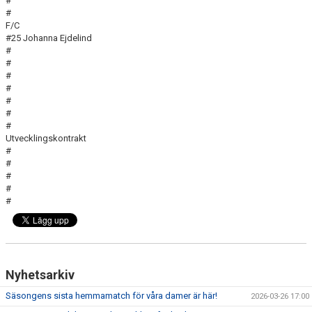
#
#
F/C
#25 Johanna Ejdelind
#
#
#
#
#
#
#
Utvecklingskontrakt
#
#
#
#
#
Nyhetsarkiv
Säsongens sista hemmamatch för våra damer är här!
2026-03-26 17:00