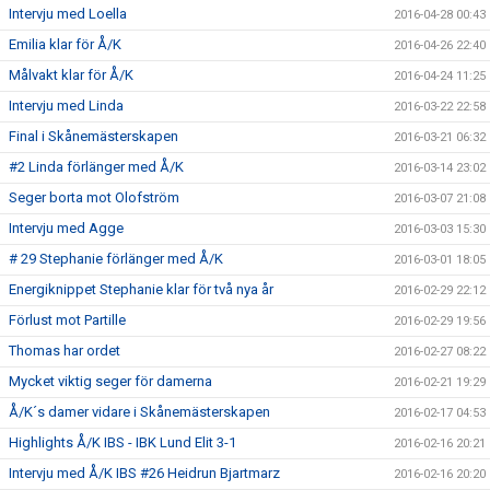
Intervju med Loella
2016-04-28 00:43
Emilia klar för Å/K
2016-04-26 22:40
Målvakt klar för Å/K
2016-04-24 11:25
Intervju med Linda
2016-03-22 22:58
Final i Skånemästerskapen
2016-03-21 06:32
#2 Linda förlänger med Å/K
2016-03-14 23:02
Seger borta mot Olofström
2016-03-07 21:08
Intervju med Agge
2016-03-03 15:30
# 29 Stephanie förlänger med Å/K
2016-03-01 18:05
Energiknippet Stephanie klar för två nya år
2016-02-29 22:12
Förlust mot Partille
2016-02-29 19:56
Thomas har ordet
2016-02-27 08:22
Mycket viktig seger för damerna
2016-02-21 19:29
Å/K´s damer vidare i Skånemästerskapen
2016-02-17 04:53
Highlights Å/K IBS - IBK Lund Elit 3-1
2016-02-16 20:21
Intervju med Å/K IBS #26 Heidrun Bjartmarz
2016-02-16 20:20