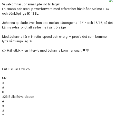
DOKUMENT
Vi välkomnar Johanna Ejdelind till laget!
En snabb och stark powerforward med erfarenhet från både Malmö FBC
och Jönköpings IK i SSL.
KONTAKT
Johanna spelade även hos oss mellan säsongerna 13/14 och 15/16, så det
MATCHER
känns extra roligt att se henne i vår tröja igen.
SERIETABELL
Med Johanna får vi in rutin, speed och energi – precis det som kommer
lyfta vårt unga lag 👊
👉 Håll utkik – en intervju med Johanna kommer snart 🖤💚
LAGBYGGET 25-26
Mv
#
#
B
#23 Bella Edvardsson
#
#
#