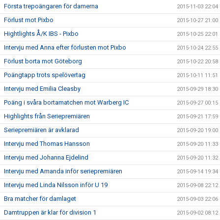
Första trepoängaren för damerna
2015-11-03 22:04
Förlust mot Pixbo
2015-10-27 21:00
Hightlights Å/K IBS - Pixbo
2015-10-25 22:01
Intervju med Anna efter förlusten mot Pixbo
2015-10-24 22:55
Förlust borta mot Göteborg
2015-10-22 20:58
Poängtapp trots spelövertag
2015-10-11 11:51
Intervju med Emilia Cleasby
2015-09-29 18:30
Poäng i svåra bortamatchen mot Warberg IC
2015-09-27 00:15
Highlights från Seriepremiären
2015-09-21 17:59
Seriepremiären är avklarad
2015-09-20 19:00
Intervju med Thomas Hansson
2015-09-20 11:33
Intervju med Johanna Ejdelind
2015-09-20 11:32
Intervju med Amanda inför seriepremiären
2015-09-14 19:34
Intervju med Linda Nilsson inför U 19
2015-09-08 22:12
Bra matcher för damlaget
2015-09-03 22:06
Damtruppen är klar för division 1
2015-09-02 08:12