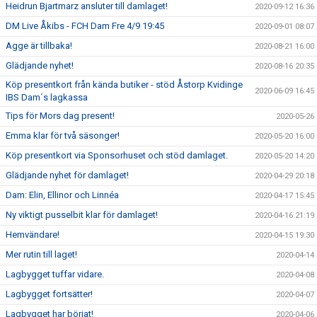
Heidrun Bjartmarz ansluter till damlaget!
2020-09-12 16:36
DM Live Åkibs - FCH Dam Fre 4/9 19:45
2020-09-01 08:07
Agge är tillbaka!
2020-08-21 16:00
Glädjande nyhet!
2020-08-16 20:35
Köp presentkort från kända butiker - stöd Åstorp Kvidinge
2020-06-09 16:45
IBS Dam´s lagkassa
Tips för Mors dag present!
2020-05-26
Emma klar för två säsonger!
2020-05-20 16:00
Köp presentkort via Sponsorhuset och stöd damlaget.
2020-05-20 14:20
Glädjande nyhet för damlaget!
2020-04-29 20:18
Dam: Elin, Ellinor och Linnéa
2020-04-17 15:45
Ny viktigt pusselbit klar för damlaget!
2020-04-16 21:19
Hemvändare!
2020-04-15 19:30
Mer rutin till laget!
2020-04-14
Lagbygget tuffar vidare.
2020-04-08
Lagbygget fortsätter!
2020-04-07
Lagbygget har börjat!
2020-04-06