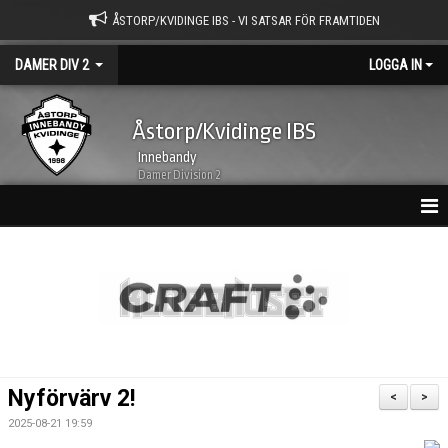
ÅSTORP/KVIDINGE IBS - VI SATSAR FÖR FRAMTIDEN
DAMER DIV 2
LOGGA IN
Åstorp/Kvidinge IBS
Innebandy
Damer Division 2
HEM
NYHETSARKIV
KALENDER
TRUPPEN
Nyförvärv 2!
<
>
BILDGALLERI
2025-08-21 19:59