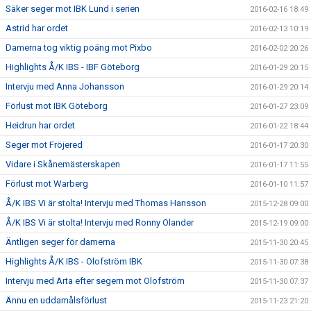
Säker seger mot IBK Lund i serien
2016-02-16 18:49
Astrid har ordet
2016-02-13 10:19
Damerna tog viktig poäng mot Pixbo
2016-02-02 20:26
Highlights Å/K IBS - IBF Göteborg
2016-01-29 20:15
Intervju med Anna Johansson
2016-01-29 20:14
Förlust mot IBK Göteborg
2016-01-27 23:09
Heidrun har ordet
2016-01-22 18:44
Seger mot Fröjered
2016-01-17 20:30
Vidare i Skånemästerskapen
2016-01-17 11:55
Förlust mot Warberg
2016-01-10 11:57
Å/K IBS Vi är stolta! Intervju med Thomas Hansson
2015-12-28 09:00
Å/K IBS Vi är stolta! Intervju med Ronny Olander
2015-12-19 09:00
Äntligen seger för damerna
2015-11-30 20:45
Highlights Å/K IBS - Olofström IBK
2015-11-30 07:38
Intervju med Arta efter segern mot Olofström
2015-11-30 07:37
Ännu en uddamålsförlust
2015-11-23 21:20