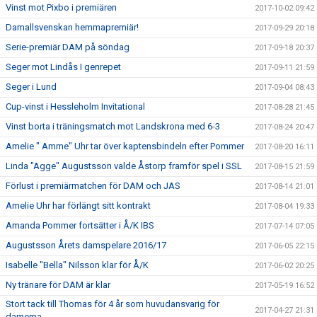
Vinst mot Pixbo i premiären
2017-10-02 09:42
Damallsvenskan hemmapremiär!
2017-09-29 20:18
Serie-premiär DAM på söndag
2017-09-18 20:37
Seger mot Lindås I genrepet
2017-09-11 21:59
Seger i Lund
2017-09-04 08:43
Cup-vinst i Hessleholm Invitational
2017-08-28 21:45
Vinst borta i träningsmatch mot Landskrona med 6-3
2017-08-24 20:47
Amelie " Amme" Uhr tar över kaptensbindeln efter Pommer
2017-08-20 16:11
Linda "Agge" Augustsson valde Åstorp framför spel i SSL
2017-08-15 21:59
Förlust i premiärmatchen för DAM och JAS
2017-08-14 21:01
Amelie Uhr har förlängt sitt kontrakt
2017-08-04 19:33
Amanda Pommer fortsätter i Å/K IBS
2017-07-14 07:05
Augustsson Årets damspelare 2016/17
2017-06-05 22:15
Isabelle "Bella" Nilsson klar för Å/K
2017-06-02 20:25
Ny tränare för DAM är klar
2017-05-19 16:52
Stort tack till Thomas för 4 år som huvudansvarig för
2017-04-27 21:31
damerna