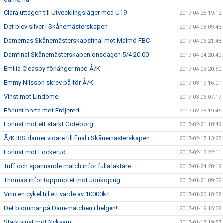
Clara uttagen till Utvecklingsläger med U19
2017-04-25 19:12
Det blev silver i Skånemästerskapen
2017-04-08 09:43
Damernas Skånemästerskapsfinal mot Malmö FBC
2017-04-06 21:48
Damfinal Skånemästerskapen onsdagen 5/4 20:00
2017-04-04 20:40
Emilia Cleasby förlänger med Å/K
2017-04-03 20:50
Emmy Nilsson skrev på för Å/K
2017-03-19 16:01
Vinst mot Lindome
2017-03-06 07:17
Förlust borta mot Fröjered
2017-02-28 19:46
Förlust mot ett starkt Göteborg
2017-02-21 18:49
Å/K IBS damer vidare till final i Skånemästerskapen
2017-02-17 13:25
Förlust mot Lockerud
2017-02-13 22:11
Tuff och spännande match inför fulla läktare
2017-01-24 20:19
Thomas inför toppmötet mot Jönköping
2017-01-21 09:32
Vinn en cykel till ett värde av 10000kr!
2017-01-20 18:38
Det blommar på Dam-matchen i helgen!
2017-01-19 15:38
Stark vinst mot Nykvarn
2017-01-17 19:57