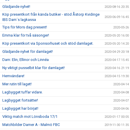
Glädjande nyhet!
2020-08-16 20:35
Köp presentkort från kända butiker - stöd Åstorp Kvidinge
2020-06-09 16:45
IBS Dam´s lagkassa
Tips för Mors dag present!
2020-05-26
Emma klar för två säsonger!
2020-05-20 16:00
Köp presentkort via Sponsorhuset och stöd damlaget.
2020-05-20 14:20
Glädjande nyhet för damlaget!
2020-04-29 20:18
Dam: Elin, Ellinor och Linnéa
2020-04-17 15:45
Ny viktigt pusselbit klar för damlaget!
2020-04-16 21:19
Hemvändare!
2020-04-15 19:30
Mer rutin till laget!
2020-04-14
Lagbygget tuffar vidare.
2020-04-08
Lagbygget fortsätter!
2020-04-07
Lagbygget har börjat!
2020-04-06
Viktig match mot Lönsboda 17/1
2020-01-17 00:05
Matchbilder Damer A - Malmö FBC
2019-11-30 11:35