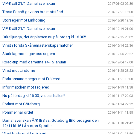
VIP-Kväll 21/1 Damallsvenskan
2017-01-03 09:30
Trosa Edanö gav oss bra motstånd
2016-12-21 15:00
Storseger mot Linköping
2016-12-20 19:36
VIP-Kväll 21/1 Damallsvenskan
2016-12-19 21:06
Örkelljunga, det är platsen nu på lördag kl 16.30!!
2016-12-15 23:02
Vinst i första Skånemästerskapsmatchen
2016-12-14 23:36
Stark lagmoral gav oss segern
2016-12-05 20:27
Road-trip med damerna 14-15 januari
2016-12-04 17:00
Vinst mot Lindome
2016-11-28 23:22
Förkrossande seger mot Fröjered
2016-11-21 19:00
Inför matchen mot Fröjered
2016-11-19 11:38
Nu på lördag kl 16.00, vi ses i hallen!!
2016-11-17 22:03
Förlust mot Göteborg
2016-11-14 22:12
Pommer har ordet
2016-11-11 11:55
Damallsvenskan Å/K IBS vs. Göteborg IBK lördagen den
2016-11-10 21:42
12/11 kl 16 i Åstorps Sporthall
Vinst borta mot Lockerud
2016-11-01 15:56