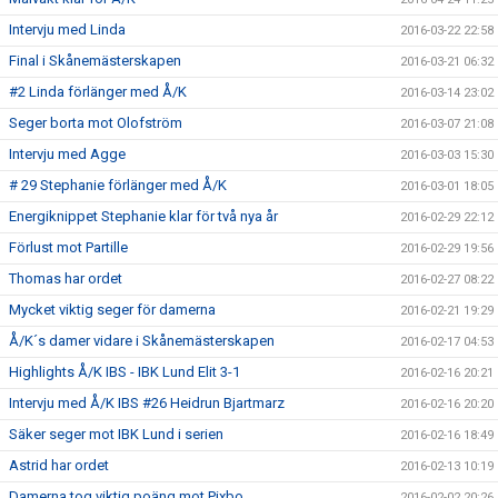
Intervju med Linda
2016-03-22 22:58
Final i Skånemästerskapen
2016-03-21 06:32
#2 Linda förlänger med Å/K
2016-03-14 23:02
Seger borta mot Olofström
2016-03-07 21:08
Intervju med Agge
2016-03-03 15:30
# 29 Stephanie förlänger med Å/K
2016-03-01 18:05
Energiknippet Stephanie klar för två nya år
2016-02-29 22:12
Förlust mot Partille
2016-02-29 19:56
Thomas har ordet
2016-02-27 08:22
Mycket viktig seger för damerna
2016-02-21 19:29
Å/K´s damer vidare i Skånemästerskapen
2016-02-17 04:53
Highlights Å/K IBS - IBK Lund Elit 3-1
2016-02-16 20:21
Intervju med Å/K IBS #26 Heidrun Bjartmarz
2016-02-16 20:20
Säker seger mot IBK Lund i serien
2016-02-16 18:49
Astrid har ordet
2016-02-13 10:19
Damerna tog viktig poäng mot Pixbo
2016-02-02 20:26