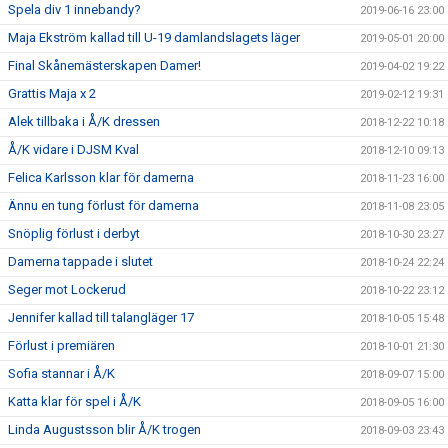
Spela div 1 innebandy?
2019-06-16 23:00
Maja Ekström kallad till U-19 damlandslagets läger
2019-05-01 20:00
Final Skånemästerskapen Damer!
2019-04-02 19:22
Grattis Maja x 2
2019-02-12 19:31
Alek tillbaka i Å/K dressen
2018-12-22 10:18
Å/K vidare i DJSM Kval
2018-12-10 09:13
Felica Karlsson klar för damerna
2018-11-23 16:00
Ännu en tung förlust för damerna
2018-11-08 23:05
Snöplig förlust i derbyt
2018-10-30 23:27
Damerna tappade i slutet
2018-10-24 22:24
Seger mot Lockerud
2018-10-22 23:12
Jennifer kallad till talangläger 17
2018-10-05 15:48
Förlust i premiären
2018-10-01 21:30
Sofia stannar i Å/K
2018-09-07 15:00
Katta klar för spel i Å/K
2018-09-05 16:00
Linda Augustsson blir Å/K trogen
2018-09-03 23:43