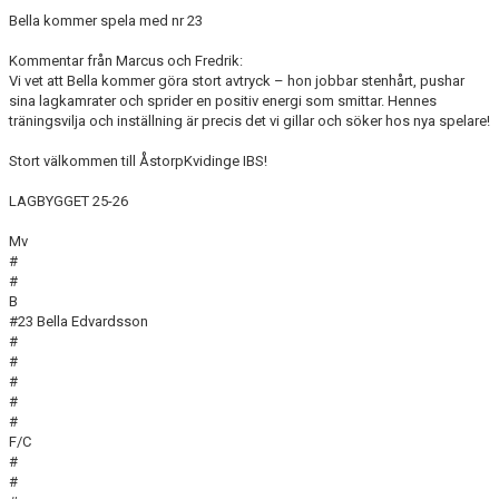
Bella kommer spela med nr 23
Kommentar från Marcus och Fredrik:
Vi vet att Bella kommer göra stort avtryck – hon jobbar stenhårt, pushar
sina lagkamrater och sprider en positiv energi som smittar. Hennes
träningsvilja och inställning är precis det vi gillar och söker hos nya spelare!
Stort välkommen till ÅstorpKvidinge IBS!
LAGBYGGET 25-26
Mv
#
#
B
#23 Bella Edvardsson
#
#
#
#
#
F/C
#
#