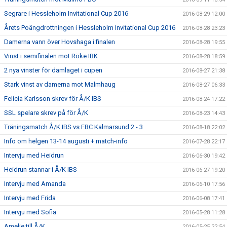
Segrare i Hessleholm Invitational Cup 2016
2016-08-29 12:00
Årets Poängdrottningen i Hessleholm Invitational Cup 2016
2016-08-28 23:23
Damerna vann över Hovshaga i finalen
2016-08-28 19:55
Vinst i semifinalen mot Röke IBK
2016-08-28 18:59
2 nya vinster för damlaget i cupen
2016-08-27 21:38
Stark vinst av damerna mot Malmhaug
2016-08-27 06:33
Felicia Karlsson skrev för Å/K IBS
2016-08-24 17:22
SSL spelare skrev på för Å/K
2016-08-23 14:43
Träningsmatch Å/K IBS vs FBC Kalmarsund 2 - 3
2016-08-18 22:02
Info om helgen 13-14 augusti + match-info
2016-07-28 22:17
Intervju med Heidrun
2016-06-30 19:42
Heidrun stannar i Å/K IBS
2016-06-27 19:20
Intervju med Amanda
2016-06-10 17:56
Intervju med Frida
2016-06-08 17:41
Intervju med Sofia
2016-05-28 11:28
Amelie till Å/K
2016-05-25 22:54