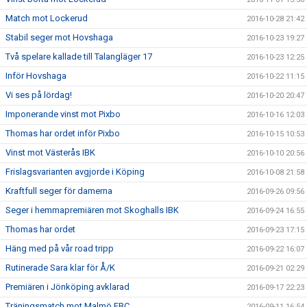
Match mot Lockerud
2016-10-28 21:42
Stabil seger mot Hovshaga
2016-10-23 19:27
Två spelare kallade till Talangläger 17
2016-10-23 12:25
Inför Hovshaga
2016-10-22 11:15
Vi ses på lördag!
2016-10-20 20:47
Imponerande vinst mot Pixbo
2016-10-16 12:03
Thomas har ordet inför Pixbo
2016-10-15 10:53
Vinst mot Västerås IBK
2016-10-10 20:56
Frislagsvarianten avgjorde i Köping
2016-10-08 21:58
Kraftfull seger för damerna
2016-09-26 09:56
Seger i hemmapremiären mot Skoghalls IBK
2016-09-24 16:55
Thomas har ordet
2016-09-23 17:15
Häng med på vår road tripp
2016-09-22 16:07
Rutinerade Sara klar för Å/K
2016-09-21 02:29
Premiären i Jönköping avklarad
2016-09-17 22:23
Träningsmatch mot Malmö FBC
2016-09-11 16:54