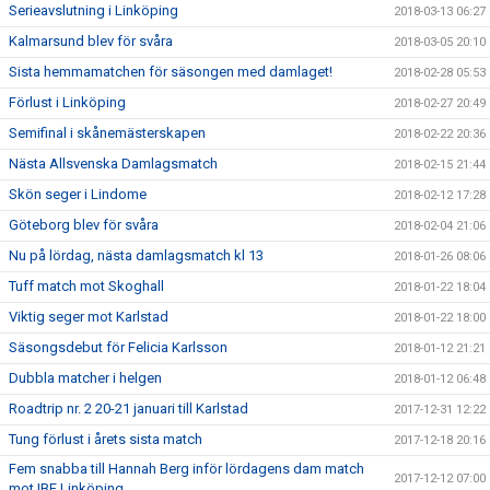
Serieavslutning i Linköping
2018-03-13 06:27
Kalmarsund blev för svåra
2018-03-05 20:10
Sista hemmamatchen för säsongen med damlaget!
2018-02-28 05:53
Förlust i Linköping
2018-02-27 20:49
Semifinal i skånemästerskapen
2018-02-22 20:36
Nästa Allsvenska Damlagsmatch
2018-02-15 21:44
Skön seger i Lindome
2018-02-12 17:28
Göteborg blev för svåra
2018-02-04 21:06
Nu på lördag, nästa damlagsmatch kl 13
2018-01-26 08:06
Tuff match mot Skoghall
2018-01-22 18:04
Viktig seger mot Karlstad
2018-01-22 18:00
Säsongsdebut för Felicia Karlsson
2018-01-12 21:21
Dubbla matcher i helgen
2018-01-12 06:48
Roadtrip nr. 2 20-21 januari till Karlstad
2017-12-31 12:22
Tung förlust i årets sista match
2017-12-18 20:16
Fem snabba till Hannah Berg inför lördagens dam match
2017-12-12 07:00
mot IBF Linköping