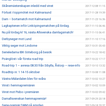
Skånemästerskapen inledd med vinst
2017-12-08 11:15
Förlust i toppmötet mot Kalmarsund
2017-11-28 19:39
Dam – bortamatch mot Kalmarsund
2017-11-23 16:36
Lagkaptenen inför Linköpingsmatchen på lördag.
2017-11-15 06:46
Nu på lördag kl 16, nästa Allsvenska damlagsmatch!
2017-11-15 06:41
Derbyseger mot Lund
2017-11-10 17:16
Viktig seger mot Lindome
2017-10-31 05:43
Serieledarna IBK Göteborg på besök
2017-10-22 18:42
Poänglöst i vår första road trip
2017-10-22 17:17
Road-trip 1 – avresa 08.30 från Sibylla, Åstorp – rese-info
2017-10-10 13:32
Roadtrip nr. 1 14-15 oktober
2017-10-08 11:08
Västra Mälardalen blev för svåra
2017-10-02 10:27
Vinst i hemmapremiären
2017-10-02 10:09
Vinst mot Pixbo i premiären
2017-10-02 09:42
Damallsvenskan hemmapremiär!
2017-09-29 20:18
Serie-premiär DAM på söndag
2017-09-18 20:37