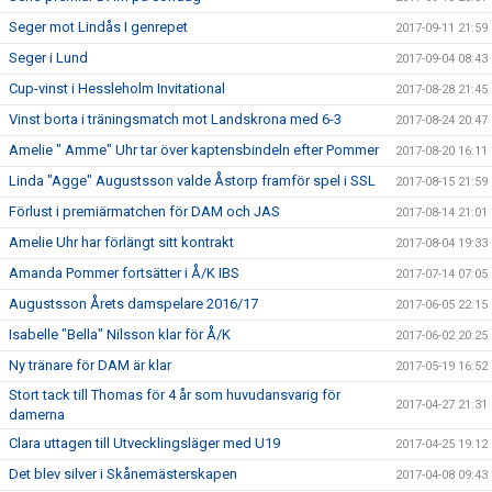
Seger mot Lindås I genrepet
2017-09-11 21:59
Seger i Lund
2017-09-04 08:43
Cup-vinst i Hessleholm Invitational
2017-08-28 21:45
Vinst borta i träningsmatch mot Landskrona med 6-3
2017-08-24 20:47
Amelie " Amme" Uhr tar över kaptensbindeln efter Pommer
2017-08-20 16:11
Linda "Agge" Augustsson valde Åstorp framför spel i SSL
2017-08-15 21:59
Förlust i premiärmatchen för DAM och JAS
2017-08-14 21:01
Amelie Uhr har förlängt sitt kontrakt
2017-08-04 19:33
Amanda Pommer fortsätter i Å/K IBS
2017-07-14 07:05
Augustsson Årets damspelare 2016/17
2017-06-05 22:15
Isabelle "Bella" Nilsson klar för Å/K
2017-06-02 20:25
Ny tränare för DAM är klar
2017-05-19 16:52
Stort tack till Thomas för 4 år som huvudansvarig för
2017-04-27 21:31
damerna
Clara uttagen till Utvecklingsläger med U19
2017-04-25 19:12
Det blev silver i Skånemästerskapen
2017-04-08 09:43