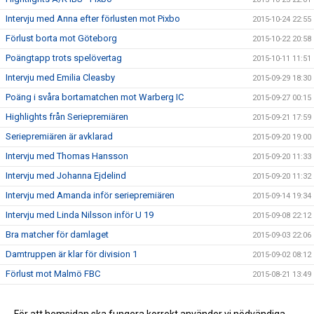
Intervju med Anna efter förlusten mot Pixbo
2015-10-24 22:55
Förlust borta mot Göteborg
2015-10-22 20:58
Poängtapp trots spelövertag
2015-10-11 11:51
Intervju med Emilia Cleasby
2015-09-29 18:30
Poäng i svåra bortamatchen mot Warberg IC
2015-09-27 00:15
Highlights från Seriepremiären
2015-09-21 17:59
Seriepremiären är avklarad
2015-09-20 19:00
Intervju med Thomas Hansson
2015-09-20 11:33
Intervju med Johanna Ejdelind
2015-09-20 11:32
Intervju med Amanda inför seriepremiären
2015-09-14 19:34
Intervju med Linda Nilsson inför U 19
2015-09-08 22:12
Bra matcher för damlaget
2015-09-03 22:06
Damtruppen är klar för division 1
2015-09-02 08:12
Förlust mot Malmö FBC
2015-08-21 13:49
Vinst mot Slovakien
2015-08-11 08:06
Highlights Å/K IBS - Slovakien 8-6
2015-08-06 18:04