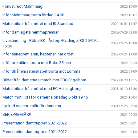
Förlust mot Malmhaug
2022-10-09
Inför Malmhaug borta lördag 14:00
2022-10-07
Matchbilder från mötet med IK Stanstad.
2022-10-01 11:47
Inför damlagets hemmapremiär
2022-09-29 21:00
Livesändning - Röke IBK - Åstorp/Kvidinge IBS 25/9 KL.
2022-09-25 10:00
16:00
Inför seriepremiären, kaptenen har ordet!
2022-09-24 11:00
Inför premiären borta mot Röke 25 sep.
2022-09-23
Inför Skånemästerskapet borta mot Lomma
2022-09-09
Bilder från damernas match mot FBC Engelhom.
2022-08-28 19:15
Matchbilder från mötet med FC Helsingborg.
2021-10-10 15:36
Match mot FCH för damerna onsdag 6 okt 19:45
2021-10-04
Lyckad seriepremiär för damerna.
2021-09-25 08:50
SERIEPREMIÄR!!
2021-09-23
Presentation damtruppen 2021-2022
2021-09-21
Presentation damtruppen 2021-2022
2021-09-05