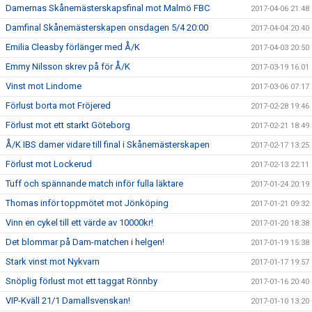
Damernas Skånemästerskapsfinal mot Malmö FBC
2017-04-06 21:48
Damfinal Skånemästerskapen onsdagen 5/4 20:00
2017-04-04 20:40
Emilia Cleasby förlänger med Å/K
2017-04-03 20:50
Emmy Nilsson skrev på för Å/K
2017-03-19 16:01
Vinst mot Lindome
2017-03-06 07:17
Förlust borta mot Fröjered
2017-02-28 19:46
Förlust mot ett starkt Göteborg
2017-02-21 18:49
Å/K IBS damer vidare till final i Skånemästerskapen
2017-02-17 13:25
Förlust mot Lockerud
2017-02-13 22:11
Tuff och spännande match inför fulla läktare
2017-01-24 20:19
Thomas inför toppmötet mot Jönköping
2017-01-21 09:32
Vinn en cykel till ett värde av 10000kr!
2017-01-20 18:38
Det blommar på Dam-matchen i helgen!
2017-01-19 15:38
Stark vinst mot Nykvarn
2017-01-17 19:57
Snöplig förlust mot ett taggat Rönnby
2017-01-16 20:40
VIP-Kväll 21/1 Damallsvenskan!
2017-01-10 13:20