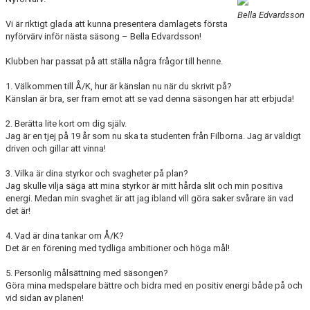
DOKUMENT
Bella Edvardsson
Vi är riktigt glada att kunna presentera damlagets första
nyförvärv inför nästa säsong – Bella Edvardsson!
KONTAKT
Klubben har passat på att ställa några frågor till henne.
MATCHER
1. Välkommen till Å/K, hur är känslan nu när du skrivit på?
SERIETABELL
Känslan är bra, ser fram emot att se vad denna säsongen har att erbjuda!
2. Berätta lite kort om dig själv.
Jag är en tjej på 19 år som nu ska ta studenten från Filborna. Jag är väldigt
driven och gillar att vinna!
3. Vilka är dina styrkor och svagheter på plan?
Jag skulle vilja säga att mina styrkor är mitt hårda slit och min positiva
energi. Medan min svaghet är att jag ibland vill göra saker svårare än vad
det är!
4. Vad är dina tankar om Å/K?
Det är en förening med tydliga ambitioner och höga mål!
5. Personlig målsättning med säsongen?
Göra mina medspelare bättre och bidra med en positiv energi både på och
vid sidan av planen!