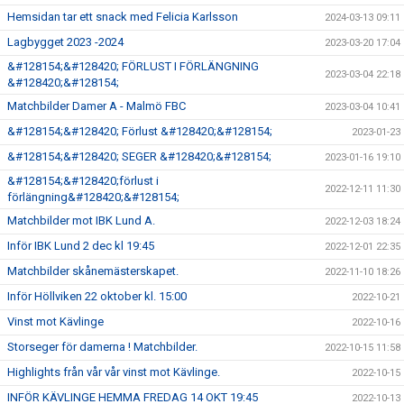
Hemsidan tar ett snack med Felicia Karlsson
2024-03-13 09:11
Lagbygget 2023 -2024
2023-03-20 17:04
&#128154;&#128420; FÖRLUST I FÖRLÄNGNING
2023-03-04 22:18
&#128420;&#128154;
Matchbilder Damer A - Malmö FBC
2023-03-04 10:41
&#128154;&#128420; Förlust &#128420;&#128154;
2023-01-23
&#128154;&#128420; SEGER &#128420;&#128154;
2023-01-16 19:10
&#128154;&#128420;förlust i
2022-12-11 11:30
förlängning&#128420;&#128154;
Matchbilder mot IBK Lund A.
2022-12-03 18:24
Inför IBK Lund 2 dec kl 19:45
2022-12-01 22:35
Matchbilder skånemästerskapet.
2022-11-10 18:26
Inför Höllviken 22 oktober kl. 15:00
2022-10-21
Vinst mot Kävlinge
2022-10-16
Storseger för damerna ! Matchbilder.
2022-10-15 11:58
Highlights från vår vår vinst mot Kävlinge.
2022-10-15
INFÖR KÄVLINGE HEMMA FREDAG 14 OKT 19:45
2022-10-13