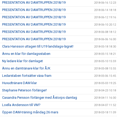
PRESENTATION AV DAMTRUPPEN 2018/19
2018-06-16 12:23
PRESENTATION AV DAMTRUPPEN 2018/19
2018-06-14 18:18
PRESENTATION AV DAMTRUPPEN 2018/19
2018-06-12 19:16
PRESENTATION AV DAMTRUPPEN 2018/19
2018-06-10 20:12
PRESENTATION AV DAMTRUPPEN 2018/19
2018-06-08 18:12
PRESENTATION AV DAMTRUPPEN 2018/19
2018-06-06 16:00
Clara Hansson uttagen till U19 landslags-lägret!
2018-05-18 18:30
Ännu en klar för damlagsstaben
2018-05-15 18:21
Ny ledare klar för damlaget
2018-05-10 15:59
Ännu en damtränare klar för Å/K
2018-05-08 15:55
Ledarstaben fortsätter växa fram
2018-05-06 15:45
Huvudtränare DAM klar
2018-05-03 19:25
Stephanie Peterson förlänger!
2018-04-23 10:18
Casandra Persson förlänger med Åstorps damlag
2018-04-11 16:00
Loella Andersson till VM?
2018-04-07 11:52
Öppen DAM-träning måndag 26 mars
2018-03-18 11:09