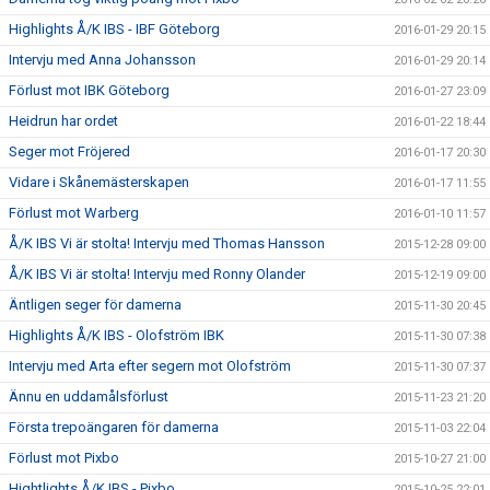
Highlights Å/K IBS - IBF Göteborg
2016-01-29 20:15
Intervju med Anna Johansson
2016-01-29 20:14
Förlust mot IBK Göteborg
2016-01-27 23:09
Heidrun har ordet
2016-01-22 18:44
Seger mot Fröjered
2016-01-17 20:30
Vidare i Skånemästerskapen
2016-01-17 11:55
Förlust mot Warberg
2016-01-10 11:57
Å/K IBS Vi är stolta! Intervju med Thomas Hansson
2015-12-28 09:00
Å/K IBS Vi är stolta! Intervju med Ronny Olander
2015-12-19 09:00
Äntligen seger för damerna
2015-11-30 20:45
Highlights Å/K IBS - Olofström IBK
2015-11-30 07:38
Intervju med Arta efter segern mot Olofström
2015-11-30 07:37
Ännu en uddamålsförlust
2015-11-23 21:20
Första trepoängaren för damerna
2015-11-03 22:04
Förlust mot Pixbo
2015-10-27 21:00
Hightlights Å/K IBS - Pixbo
2015-10-25 22:01