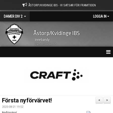
ÅSTORP/KVIDINGE IBS - VI SATSAR FÖR FRAMTIDEN
DAMER DIV 2
LOGGA IN
Åstorp/Kvidinge IBS
Innebandy
Damer Division 2
HEM
NYHETSARKIV
KALENDER
TRUPPEN
Första nyförvärvet!
<
>
BILDGALLERI
2025-08-21 19:52
Nyförvärv!