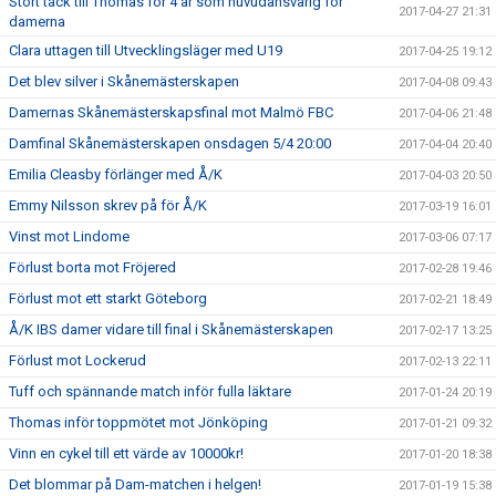
Stort tack till Thomas för 4 år som huvudansvarig för
2017-04-27 21:31
damerna
Clara uttagen till Utvecklingsläger med U19
2017-04-25 19:12
Det blev silver i Skånemästerskapen
2017-04-08 09:43
Damernas Skånemästerskapsfinal mot Malmö FBC
2017-04-06 21:48
Damfinal Skånemästerskapen onsdagen 5/4 20:00
2017-04-04 20:40
Emilia Cleasby förlänger med Å/K
2017-04-03 20:50
Emmy Nilsson skrev på för Å/K
2017-03-19 16:01
Vinst mot Lindome
2017-03-06 07:17
Förlust borta mot Fröjered
2017-02-28 19:46
Förlust mot ett starkt Göteborg
2017-02-21 18:49
Å/K IBS damer vidare till final i Skånemästerskapen
2017-02-17 13:25
Förlust mot Lockerud
2017-02-13 22:11
Tuff och spännande match inför fulla läktare
2017-01-24 20:19
Thomas inför toppmötet mot Jönköping
2017-01-21 09:32
Vinn en cykel till ett värde av 10000kr!
2017-01-20 18:38
Det blommar på Dam-matchen i helgen!
2017-01-19 15:38