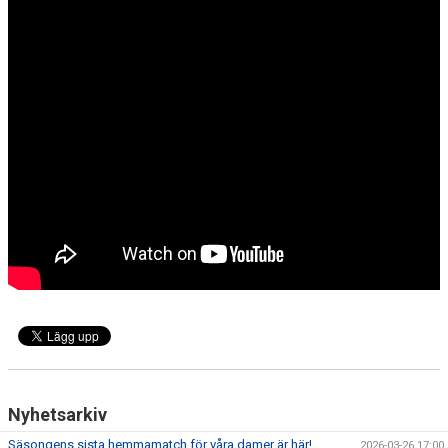
DOKUMENT
KONTAKT
MATCHER
SERIETABELL
Nyhetsarkiv
Säsongens sista hemmamatch för våra damer är här!
2026-03-26 17:00