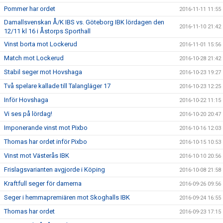
Pommer har ordet
2016-11-11 11:55
Damallsvenskan Å/K IBS vs. Göteborg IBK lördagen den
2016-11-10 21:42
12/11 kl 16 i Åstorps Sporthall
Vinst borta mot Lockerud
2016-11-01 15:56
Match mot Lockerud
2016-10-28 21:42
Stabil seger mot Hovshaga
2016-10-23 19:27
Två spelare kallade till Talangläger 17
2016-10-23 12:25
Inför Hovshaga
2016-10-22 11:15
Vi ses på lördag!
2016-10-20 20:47
Imponerande vinst mot Pixbo
2016-10-16 12:03
Thomas har ordet inför Pixbo
2016-10-15 10:53
Vinst mot Västerås IBK
2016-10-10 20:56
Frislagsvarianten avgjorde i Köping
2016-10-08 21:58
Kraftfull seger för damerna
2016-09-26 09:56
Seger i hemmapremiären mot Skoghalls IBK
2016-09-24 16:55
Thomas har ordet
2016-09-23 17:15