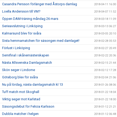
Casandra Persson förlänger med Åstorps damlag
2018-04-11 16:00
Loella Andersson till VM?
2018-04-07 11:52
Öppen DAM-träning måndag 26 mars
2018-03-18 11:09
Serieavslutning i Linköping
2018-03-13 06:27
Kalmarsund blev för svåra
2018-03-05 20:10
Sista hemmamatchen för säsongen med damlaget!
2018-02-28 05:53
Förlust i Linköping
2018-02-27 20:49
Semifinal i skånemästerskapen
2018-02-22 20:36
Nästa Allsvenska Damlagsmatch
2018-02-15 21:44
Skön seger i Lindome
2018-02-12 17:28
Göteborg blev för svåra
2018-02-04 21:06
Nu på lördag, nästa damlagsmatch kl 13
2018-01-26 08:06
Tuff match mot Skoghall
2018-01-22 18:04
Viktig seger mot Karlstad
2018-01-22 18:00
Säsongsdebut för Felicia Karlsson
2018-01-12 21:21
Dubbla matcher i helgen
2018-01-12 06:48