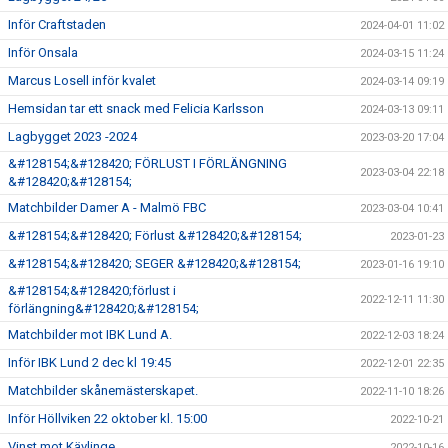
Inför Craftstaden
2024-04-01 11:02
Inför Onsala
2024-03-15 11:24
Marcus Losell inför kvalet
2024-03-14 09:19
Hemsidan tar ett snack med Felicia Karlsson
2024-03-13 09:11
Lagbygget 2023 -2024
2023-03-20 17:04
&#128154;&#128420; FÖRLUST I FÖRLÄNGNING
2023-03-04 22:18
&#128420;&#128154;
Matchbilder Damer A - Malmö FBC
2023-03-04 10:41
&#128154;&#128420; Förlust &#128420;&#128154;
2023-01-23
&#128154;&#128420; SEGER &#128420;&#128154;
2023-01-16 19:10
&#128154;&#128420;förlust i
2022-12-11 11:30
förlängning&#128420;&#128154;
Matchbilder mot IBK Lund A.
2022-12-03 18:24
Inför IBK Lund 2 dec kl 19:45
2022-12-01 22:35
Matchbilder skånemästerskapet.
2022-11-10 18:26
Inför Höllviken 22 oktober kl. 15:00
2022-10-21
Vinst mot Kävlinge
2022-10-16