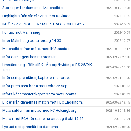
Storseger för damerna ! Matchbilder.
2022-10-15 11:58
Highlights från vår vår vinst mot Kävlinge.
2022-10-15
INFÖR KÄVLINGE HEMMA FREDAG 14 OKT 19:45
2022-10-13
Förlust mot Malmhaug
2022-10-09
Inför Malmhaug borta lördag 14:00
2022-10-07
Matchbilder från mötet med IK Stanstad.
2022-10-01 11:47
Inför damlagets hemmapremiär
2022-09-29 21:00
Livesändning - Röke IBK - Åstorp/Kvidinge IBS 25/9 KL.
2022-09-25 10:00
16:00
Inför seriepremiären, kaptenen har ordet!
2022-09-24 11:00
Inför premiären borta mot Röke 25 sep.
2022-09-23
Inför Skånemästerskapet borta mot Lomma
2022-09-09
Bilder från damernas match mot FBC Engelhom.
2022-08-28 19:15
Matchbilder från mötet med FC Helsingborg.
2021-10-10 15:36
Match mot FCH för damerna onsdag 6 okt 19:45
2021-10-04
Lyckad seriepremiär för damerna.
2021-09-25 08:50