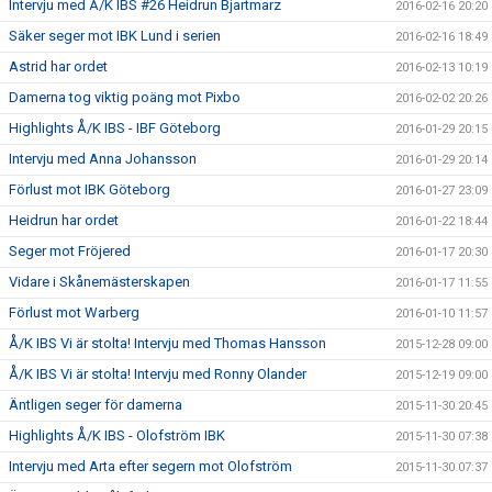
Intervju med Å/K IBS #26 Heidrun Bjartmarz
2016-02-16 20:20
Säker seger mot IBK Lund i serien
2016-02-16 18:49
Astrid har ordet
2016-02-13 10:19
Damerna tog viktig poäng mot Pixbo
2016-02-02 20:26
Highlights Å/K IBS - IBF Göteborg
2016-01-29 20:15
Intervju med Anna Johansson
2016-01-29 20:14
Förlust mot IBK Göteborg
2016-01-27 23:09
Heidrun har ordet
2016-01-22 18:44
Seger mot Fröjered
2016-01-17 20:30
Vidare i Skånemästerskapen
2016-01-17 11:55
Förlust mot Warberg
2016-01-10 11:57
Å/K IBS Vi är stolta! Intervju med Thomas Hansson
2015-12-28 09:00
Å/K IBS Vi är stolta! Intervju med Ronny Olander
2015-12-19 09:00
Äntligen seger för damerna
2015-11-30 20:45
Highlights Å/K IBS - Olofström IBK
2015-11-30 07:38
Intervju med Arta efter segern mot Olofström
2015-11-30 07:37