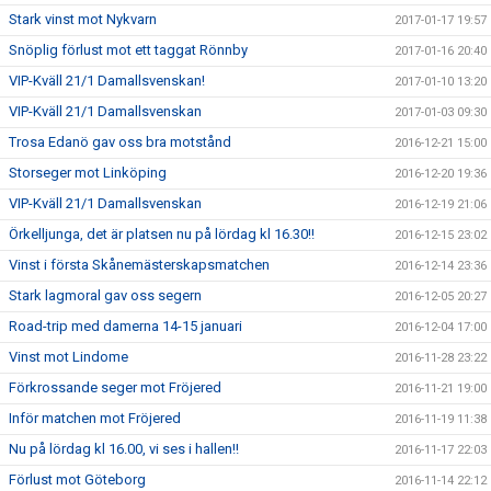
Stark vinst mot Nykvarn
2017-01-17 19:57
Snöplig förlust mot ett taggat Rönnby
2017-01-16 20:40
VIP-Kväll 21/1 Damallsvenskan!
2017-01-10 13:20
VIP-Kväll 21/1 Damallsvenskan
2017-01-03 09:30
Trosa Edanö gav oss bra motstånd
2016-12-21 15:00
Storseger mot Linköping
2016-12-20 19:36
VIP-Kväll 21/1 Damallsvenskan
2016-12-19 21:06
Örkelljunga, det är platsen nu på lördag kl 16.30!!
2016-12-15 23:02
Vinst i första Skånemästerskapsmatchen
2016-12-14 23:36
Stark lagmoral gav oss segern
2016-12-05 20:27
Road-trip med damerna 14-15 januari
2016-12-04 17:00
Vinst mot Lindome
2016-11-28 23:22
Förkrossande seger mot Fröjered
2016-11-21 19:00
Inför matchen mot Fröjered
2016-11-19 11:38
Nu på lördag kl 16.00, vi ses i hallen!!
2016-11-17 22:03
Förlust mot Göteborg
2016-11-14 22:12