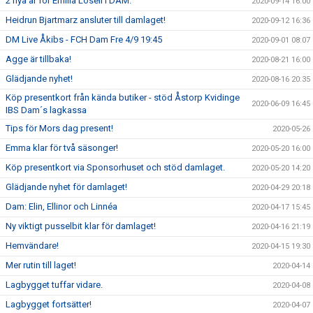
2 nya år för Emilia Losell i DAM.
2020-09-14 16:00
Heidrun Bjartmarz ansluter till damlaget!
2020-09-12 16:36
DM Live Åkibs - FCH Dam Fre 4/9 19:45
2020-09-01 08:07
Agge är tillbaka!
2020-08-21 16:00
Glädjande nyhet!
2020-08-16 20:35
Köp presentkort från kända butiker - stöd Åstorp Kvidinge
2020-06-09 16:45
IBS Dam´s lagkassa
Tips för Mors dag present!
2020-05-26
Emma klar för två säsonger!
2020-05-20 16:00
Köp presentkort via Sponsorhuset och stöd damlaget.
2020-05-20 14:20
Glädjande nyhet för damlaget!
2020-04-29 20:18
Dam: Elin, Ellinor och Linnéa
2020-04-17 15:45
Ny viktigt pusselbit klar för damlaget!
2020-04-16 21:19
Hemvändare!
2020-04-15 19:30
Mer rutin till laget!
2020-04-14
Lagbygget tuffar vidare.
2020-04-08
Lagbygget fortsätter!
2020-04-07