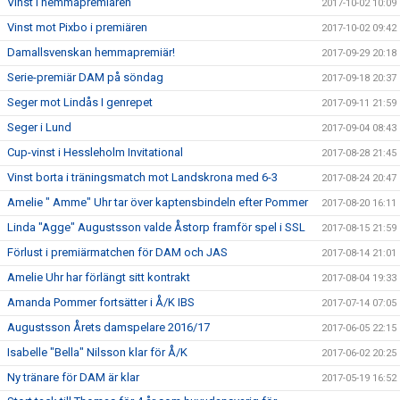
Vinst i hemmapremiären
2017-10-02 10:09
Vinst mot Pixbo i premiären
2017-10-02 09:42
Damallsvenskan hemmapremiär!
2017-09-29 20:18
Serie-premiär DAM på söndag
2017-09-18 20:37
Seger mot Lindås I genrepet
2017-09-11 21:59
Seger i Lund
2017-09-04 08:43
Cup-vinst i Hessleholm Invitational
2017-08-28 21:45
Vinst borta i träningsmatch mot Landskrona med 6-3
2017-08-24 20:47
Amelie " Amme" Uhr tar över kaptensbindeln efter Pommer
2017-08-20 16:11
Linda "Agge" Augustsson valde Åstorp framför spel i SSL
2017-08-15 21:59
Förlust i premiärmatchen för DAM och JAS
2017-08-14 21:01
Amelie Uhr har förlängt sitt kontrakt
2017-08-04 19:33
Amanda Pommer fortsätter i Å/K IBS
2017-07-14 07:05
Augustsson Årets damspelare 2016/17
2017-06-05 22:15
Isabelle "Bella" Nilsson klar för Å/K
2017-06-02 20:25
Ny tränare för DAM är klar
2017-05-19 16:52