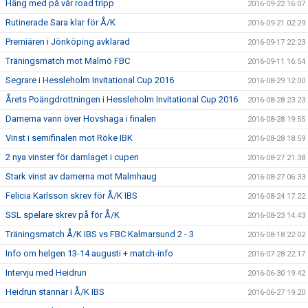
Häng med på vår road tripp
2016-09-22 16:07
Rutinerade Sara klar för Å/K
2016-09-21 02:29
Premiären i Jönköping avklarad
2016-09-17 22:23
Träningsmatch mot Malmö FBC
2016-09-11 16:54
Segrare i Hessleholm Invitational Cup 2016
2016-08-29 12:00
Årets Poängdrottningen i Hessleholm Invitational Cup 2016
2016-08-28 23:23
Damerna vann över Hovshaga i finalen
2016-08-28 19:55
Vinst i semifinalen mot Röke IBK
2016-08-28 18:59
2 nya vinster för damlaget i cupen
2016-08-27 21:38
Stark vinst av damerna mot Malmhaug
2016-08-27 06:33
Felicia Karlsson skrev för Å/K IBS
2016-08-24 17:22
SSL spelare skrev på för Å/K
2016-08-23 14:43
Träningsmatch Å/K IBS vs FBC Kalmarsund 2 - 3
2016-08-18 22:02
Info om helgen 13-14 augusti + match-info
2016-07-28 22:17
Intervju med Heidrun
2016-06-30 19:42
Heidrun stannar i Å/K IBS
2016-06-27 19:20