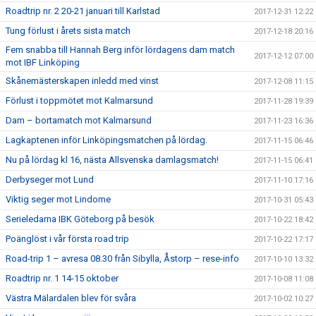
Roadtrip nr. 2 20-21 januari till Karlstad
2017-12-31 12:22
Tung förlust i årets sista match
2017-12-18 20:16
Fem snabba till Hannah Berg inför lördagens dam match
2017-12-12 07:00
mot IBF Linköping
Skånemästerskapen inledd med vinst
2017-12-08 11:15
Förlust i toppmötet mot Kalmarsund
2017-11-28 19:39
Dam – bortamatch mot Kalmarsund
2017-11-23 16:36
Lagkaptenen inför Linköpingsmatchen på lördag.
2017-11-15 06:46
Nu på lördag kl 16, nästa Allsvenska damlagsmatch!
2017-11-15 06:41
Derbyseger mot Lund
2017-11-10 17:16
Viktig seger mot Lindome
2017-10-31 05:43
Serieledarna IBK Göteborg på besök
2017-10-22 18:42
Poänglöst i vår första road trip
2017-10-22 17:17
Road-trip 1 – avresa 08.30 från Sibylla, Åstorp – rese-info
2017-10-10 13:32
Roadtrip nr. 1 14-15 oktober
2017-10-08 11:08
Västra Mälardalen blev för svåra
2017-10-02 10:27