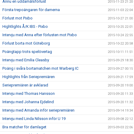
Ännu en uddamålsförlust
2015-11-23 21:20
Första trepoängaren för damerna
2015-11-03 22:04
Förlust mot Pixbo
2015-10-27 21:00
Hightlights Å/K IBS - Pixbo
2015-10-25 22:01
Intervju med Anna efter förlusten mot Pixbo
2015-10-24 22:55
Förlust borta mot Göteborg
2015-10-22 20:58
Poängtapp trots spelövertag
2015-10-11 11:51
Intervju med Emilia Cleasby
2015-09-29 18:30
Poäng i svåra bortamatchen mot Warberg IC
2015-09-27 00:15
Highlights från Seriepremiären
2015-09-21 17:59
Seriepremiären är avklarad
2015-09-20 19:00
Intervju med Thomas Hansson
2015-09-20 11:33
Intervju med Johanna Ejdelind
2015-09-20 11:32
Intervju med Amanda inför seriepremiären
2015-09-14 19:34
Intervju med Linda Nilsson inför U 19
2015-09-08 22:12
Bra matcher för damlaget
2015-09-03 22:06