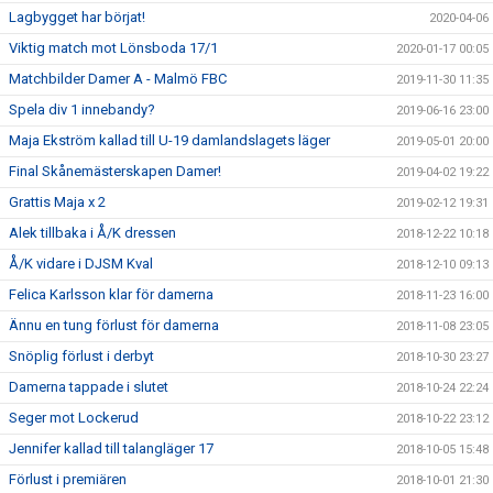
Lagbygget har börjat!
2020-04-06
Viktig match mot Lönsboda 17/1
2020-01-17 00:05
Matchbilder Damer A - Malmö FBC
2019-11-30 11:35
Spela div 1 innebandy?
2019-06-16 23:00
Maja Ekström kallad till U-19 damlandslagets läger
2019-05-01 20:00
Final Skånemästerskapen Damer!
2019-04-02 19:22
Grattis Maja x 2
2019-02-12 19:31
Alek tillbaka i Å/K dressen
2018-12-22 10:18
Å/K vidare i DJSM Kval
2018-12-10 09:13
Felica Karlsson klar för damerna
2018-11-23 16:00
Ännu en tung förlust för damerna
2018-11-08 23:05
Snöplig förlust i derbyt
2018-10-30 23:27
Damerna tappade i slutet
2018-10-24 22:24
Seger mot Lockerud
2018-10-22 23:12
Jennifer kallad till talangläger 17
2018-10-05 15:48
Förlust i premiären
2018-10-01 21:30