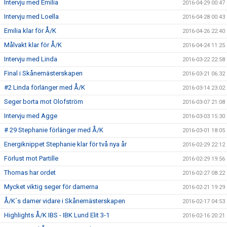
Intervju med Emilia
2016-04-29 00:47
Intervju med Loella
2016-04-28 00:43
Emilia klar för Å/K
2016-04-26 22:40
Målvakt klar för Å/K
2016-04-24 11:25
Intervju med Linda
2016-03-22 22:58
Final i Skånemästerskapen
2016-03-21 06:32
#2 Linda förlänger med Å/K
2016-03-14 23:02
Seger borta mot Olofström
2016-03-07 21:08
Intervju med Agge
2016-03-03 15:30
# 29 Stephanie förlänger med Å/K
2016-03-01 18:05
Energiknippet Stephanie klar för två nya år
2016-02-29 22:12
Förlust mot Partille
2016-02-29 19:56
Thomas har ordet
2016-02-27 08:22
Mycket viktig seger för damerna
2016-02-21 19:29
Å/K´s damer vidare i Skånemästerskapen
2016-02-17 04:53
Highlights Å/K IBS - IBK Lund Elit 3-1
2016-02-16 20:21