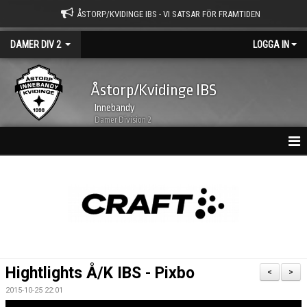
ÅSTORP/KVIDINGE IBS - VI SATSAR FÖR FRAMTIDEN
DAMER DIV 2
LOGGA IN
Åstorp/Kvidinge IBS
Innebandy
Damer Division 2
HEM
NYHETSARKIV
KALENDER
TRUPPEN
Hightlights Å/K IBS - Pixbo
<
>
BILDGALLERI
2015-10-25 22:01