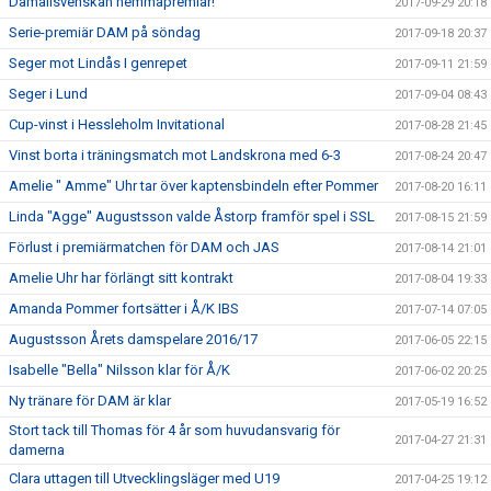
Damallsvenskan hemmapremiär!
2017-09-29 20:18
Serie-premiär DAM på söndag
2017-09-18 20:37
Seger mot Lindås I genrepet
2017-09-11 21:59
Seger i Lund
2017-09-04 08:43
Cup-vinst i Hessleholm Invitational
2017-08-28 21:45
Vinst borta i träningsmatch mot Landskrona med 6-3
2017-08-24 20:47
Amelie " Amme" Uhr tar över kaptensbindeln efter Pommer
2017-08-20 16:11
Linda "Agge" Augustsson valde Åstorp framför spel i SSL
2017-08-15 21:59
Förlust i premiärmatchen för DAM och JAS
2017-08-14 21:01
Amelie Uhr har förlängt sitt kontrakt
2017-08-04 19:33
Amanda Pommer fortsätter i Å/K IBS
2017-07-14 07:05
Augustsson Årets damspelare 2016/17
2017-06-05 22:15
Isabelle "Bella" Nilsson klar för Å/K
2017-06-02 20:25
Ny tränare för DAM är klar
2017-05-19 16:52
Stort tack till Thomas för 4 år som huvudansvarig för
2017-04-27 21:31
damerna
Clara uttagen till Utvecklingsläger med U19
2017-04-25 19:12