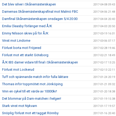
Det blev silver i Skånemästerskapen
2017-04-08 09:43
Damernas Skånemästerskapsfinal mot Malmö FBC
2017-04-06 21:48
Damfinal Skånemästerskapen onsdagen 5/4 20:00
2017-04-04 20:40
Emilia Cleasby förlänger med Å/K
2017-04-03 20:50
Emmy Nilsson skrev på för Å/K
2017-03-19 16:01
Vinst mot Lindome
2017-03-06 07:17
Förlust borta mot Fröjered
2017-02-28 19:46
Förlust mot ett starkt Göteborg
2017-02-21 18:49
Å/K IBS damer vidare till final i Skånemästerskapen
2017-02-17 13:25
Förlust mot Lockerud
2017-02-13 22:11
Tuff och spännande match inför fulla läktare
2017-01-24 20:19
Thomas inför toppmötet mot Jönköping
2017-01-21 09:32
Vinn en cykel till ett värde av 10000kr!
2017-01-20 18:38
Det blommar på Dam-matchen i helgen!
2017-01-19 15:38
Stark vinst mot Nykvarn
2017-01-17 19:57
Snöplig förlust mot ett taggat Rönnby
2017-01-16 20:40