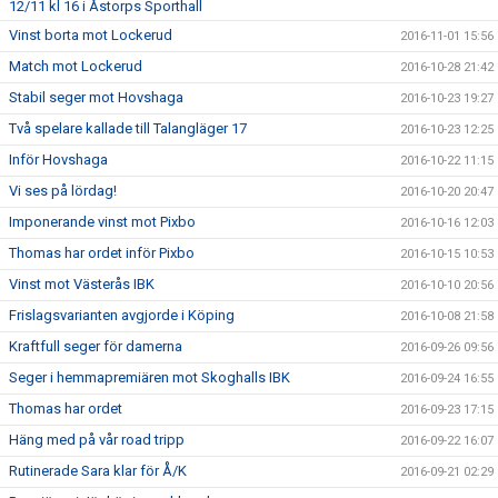
12/11 kl 16 i Åstorps Sporthall
Vinst borta mot Lockerud
2016-11-01 15:56
Match mot Lockerud
2016-10-28 21:42
Stabil seger mot Hovshaga
2016-10-23 19:27
Två spelare kallade till Talangläger 17
2016-10-23 12:25
Inför Hovshaga
2016-10-22 11:15
Vi ses på lördag!
2016-10-20 20:47
Imponerande vinst mot Pixbo
2016-10-16 12:03
Thomas har ordet inför Pixbo
2016-10-15 10:53
Vinst mot Västerås IBK
2016-10-10 20:56
Frislagsvarianten avgjorde i Köping
2016-10-08 21:58
Kraftfull seger för damerna
2016-09-26 09:56
Seger i hemmapremiären mot Skoghalls IBK
2016-09-24 16:55
Thomas har ordet
2016-09-23 17:15
Häng med på vår road tripp
2016-09-22 16:07
Rutinerade Sara klar för Å/K
2016-09-21 02:29