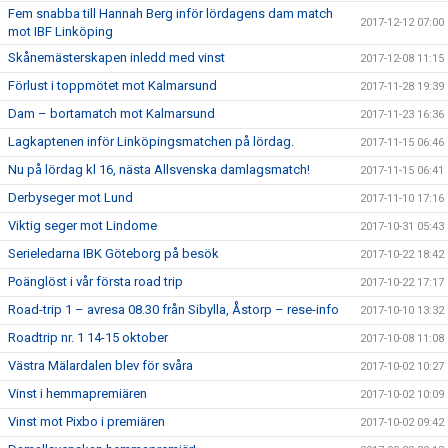
Fem snabba till Hannah Berg inför lördagens dam match
2017-12-12 07:00
mot IBF Linköping
Skånemästerskapen inledd med vinst
2017-12-08 11:15
Förlust i toppmötet mot Kalmarsund
2017-11-28 19:39
Dam – bortamatch mot Kalmarsund
2017-11-23 16:36
Lagkaptenen inför Linköpingsmatchen på lördag.
2017-11-15 06:46
Nu på lördag kl 16, nästa Allsvenska damlagsmatch!
2017-11-15 06:41
Derbyseger mot Lund
2017-11-10 17:16
Viktig seger mot Lindome
2017-10-31 05:43
Serieledarna IBK Göteborg på besök
2017-10-22 18:42
Poänglöst i vår första road trip
2017-10-22 17:17
Road-trip 1 – avresa 08.30 från Sibylla, Åstorp – rese-info
2017-10-10 13:32
Roadtrip nr. 1 14-15 oktober
2017-10-08 11:08
Västra Mälardalen blev för svåra
2017-10-02 10:27
Vinst i hemmapremiären
2017-10-02 10:09
Vinst mot Pixbo i premiären
2017-10-02 09:42