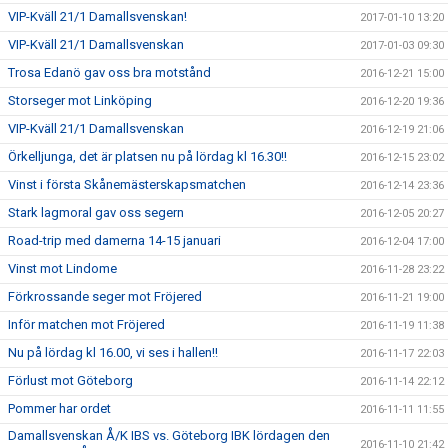
VIP-Kväll 21/1 Damallsvenskan!
2017-01-10 13:20
VIP-Kväll 21/1 Damallsvenskan
2017-01-03 09:30
Trosa Edanö gav oss bra motstånd
2016-12-21 15:00
Storseger mot Linköping
2016-12-20 19:36
VIP-Kväll 21/1 Damallsvenskan
2016-12-19 21:06
Örkelljunga, det är platsen nu på lördag kl 16.30!!
2016-12-15 23:02
Vinst i första Skånemästerskapsmatchen
2016-12-14 23:36
Stark lagmoral gav oss segern
2016-12-05 20:27
Road-trip med damerna 14-15 januari
2016-12-04 17:00
Vinst mot Lindome
2016-11-28 23:22
Förkrossande seger mot Fröjered
2016-11-21 19:00
Inför matchen mot Fröjered
2016-11-19 11:38
Nu på lördag kl 16.00, vi ses i hallen!!
2016-11-17 22:03
Förlust mot Göteborg
2016-11-14 22:12
Pommer har ordet
2016-11-11 11:55
Damallsvenskan Å/K IBS vs. Göteborg IBK lördagen den
2016-11-10 21:42