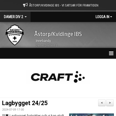
ÅSTORP/KVIDINGE IBS - VI SATSAR FÖR FRAMTIDEN
DAMER DIV 2
LOGGA IN
Åstorp/Kvidinge IBS
Innebandy
Damer Division 2
HEM
NYHETSARKIV
KALENDER
TRUPPEN
Lagbygget 24/25
<
>
BILDGALLERI
2024-07-09 17:00
💚🖤 Lagbygget fortsätter och vi kan stolt