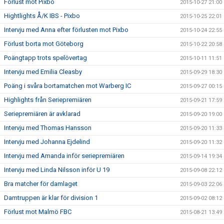
Förlust mot Pixbo
2015-10-27 21:00
Hightlights Å/K IBS - Pixbo
2015-10-25 22:01
Intervju med Anna efter förlusten mot Pixbo
2015-10-24 22:55
Förlust borta mot Göteborg
2015-10-22 20:58
Poängtapp trots spelövertag
2015-10-11 11:51
Intervju med Emilia Cleasby
2015-09-29 18:30
Poäng i svåra bortamatchen mot Warberg IC
2015-09-27 00:15
Highlights från Seriepremiären
2015-09-21 17:59
Seriepremiären är avklarad
2015-09-20 19:00
Intervju med Thomas Hansson
2015-09-20 11:33
Intervju med Johanna Ejdelind
2015-09-20 11:32
Intervju med Amanda inför seriepremiären
2015-09-14 19:34
Intervju med Linda Nilsson inför U 19
2015-09-08 22:12
Bra matcher för damlaget
2015-09-03 22:06
Damtruppen är klar för division 1
2015-09-02 08:12
Förlust mot Malmö FBC
2015-08-21 13:49