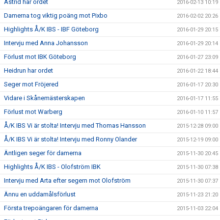
Astrid har ordet
2016-02-13 10:19
Damerna tog viktig poäng mot Pixbo
2016-02-02 20:26
Highlights Å/K IBS - IBF Göteborg
2016-01-29 20:15
Intervju med Anna Johansson
2016-01-29 20:14
Förlust mot IBK Göteborg
2016-01-27 23:09
Heidrun har ordet
2016-01-22 18:44
Seger mot Fröjered
2016-01-17 20:30
Vidare i Skånemästerskapen
2016-01-17 11:55
Förlust mot Warberg
2016-01-10 11:57
Å/K IBS Vi är stolta! Intervju med Thomas Hansson
2015-12-28 09:00
Å/K IBS Vi är stolta! Intervju med Ronny Olander
2015-12-19 09:00
Äntligen seger för damerna
2015-11-30 20:45
Highlights Å/K IBS - Olofström IBK
2015-11-30 07:38
Intervju med Arta efter segern mot Olofström
2015-11-30 07:37
Ännu en uddamålsförlust
2015-11-23 21:20
Första trepoängaren för damerna
2015-11-03 22:04