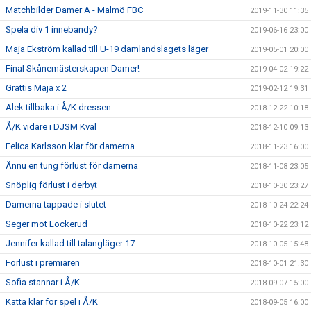
Matchbilder Damer A - Malmö FBC
2019-11-30 11:35
Spela div 1 innebandy?
2019-06-16 23:00
Maja Ekström kallad till U-19 damlandslagets läger
2019-05-01 20:00
Final Skånemästerskapen Damer!
2019-04-02 19:22
Grattis Maja x 2
2019-02-12 19:31
Alek tillbaka i Å/K dressen
2018-12-22 10:18
Å/K vidare i DJSM Kval
2018-12-10 09:13
Felica Karlsson klar för damerna
2018-11-23 16:00
Ännu en tung förlust för damerna
2018-11-08 23:05
Snöplig förlust i derbyt
2018-10-30 23:27
Damerna tappade i slutet
2018-10-24 22:24
Seger mot Lockerud
2018-10-22 23:12
Jennifer kallad till talangläger 17
2018-10-05 15:48
Förlust i premiären
2018-10-01 21:30
Sofia stannar i Å/K
2018-09-07 15:00
Katta klar för spel i Å/K
2018-09-05 16:00