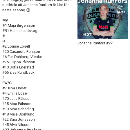
DOKUMENT
meddela att Johanna Runfors är klar för
nästa säsong 👏
KONTAKT
Mv
#
1 Maja Birgersson
MATCHER
#
91 Hanna Lindskog
#
B
SERIETABELL
Johanna Runfors #27
#2 Louise Losell
#20 Casandra Persson
#6 Elin Dahlberg Viebke
#75 Filippa Pålsson
#10 Sofia Enerstad
#56 Elsa Rundbäck
#
FW/C
#7 Tuva Linder
#4 Emilia Losell
#70 Julia Pålsson
#35 Moa Pålsson
#39 Moa Schörling
#18 Maja Björklund
#22 Sara Jonasson
#45
Alva Nilsson
#
27 Johanna Runfors