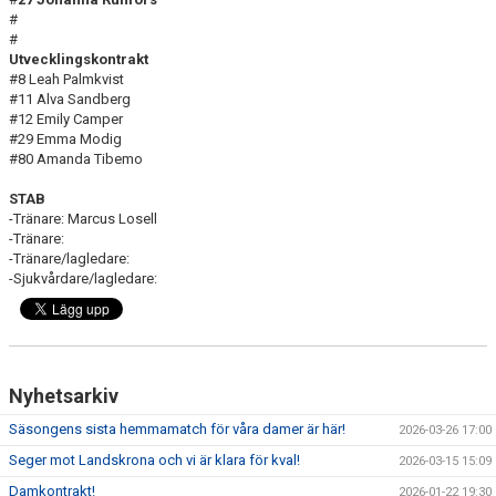
#
#
Utvecklingskontrakt
#8 Leah Palmkvist
#11 Alva Sandberg
#12 Emily Camper
#29 Emma Modig
#80 Amanda Tibemo
STAB
-Tränare: Marcus Losell
-Tränare:
-Tränare/lagledare:
-Sjukvårdare/lagledare:
Nyhetsarkiv
Säsongens sista hemmamatch för våra damer är här!
2026-03-26 17:00
Seger mot Landskrona och vi är klara för kval!
2026-03-15 15:09
Damkontrakt!
2026-01-22 19:30