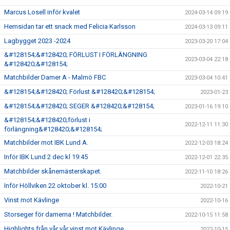
Marcus Losell inför kvalet
2024-03-14 09:19
Hemsidan tar ett snack med Felicia Karlsson
2024-03-13 09:11
Lagbygget 2023 -2024
2023-03-20 17:04
&#128154;&#128420; FÖRLUST I FÖRLÄNGNING
2023-03-04 22:18
&#128420;&#128154;
Matchbilder Damer A - Malmö FBC
2023-03-04 10:41
&#128154;&#128420; Förlust &#128420;&#128154;
2023-01-23
&#128154;&#128420; SEGER &#128420;&#128154;
2023-01-16 19:10
&#128154;&#128420;förlust i
2022-12-11 11:30
förlängning&#128420;&#128154;
Matchbilder mot IBK Lund A.
2022-12-03 18:24
Inför IBK Lund 2 dec kl 19:45
2022-12-01 22:35
Matchbilder skånemästerskapet.
2022-11-10 18:26
Inför Höllviken 22 oktober kl. 15:00
2022-10-21
Vinst mot Kävlinge
2022-10-16
Storseger för damerna ! Matchbilder.
2022-10-15 11:58
Highlights från vår vår vinst mot Kävlinge.
2022-10-15