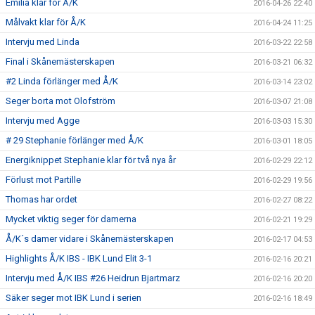
Emilia klar för Å/K
2016-04-26 22:40
Målvakt klar för Å/K
2016-04-24 11:25
Intervju med Linda
2016-03-22 22:58
Final i Skånemästerskapen
2016-03-21 06:32
#2 Linda förlänger med Å/K
2016-03-14 23:02
Seger borta mot Olofström
2016-03-07 21:08
Intervju med Agge
2016-03-03 15:30
# 29 Stephanie förlänger med Å/K
2016-03-01 18:05
Energiknippet Stephanie klar för två nya år
2016-02-29 22:12
Förlust mot Partille
2016-02-29 19:56
Thomas har ordet
2016-02-27 08:22
Mycket viktig seger för damerna
2016-02-21 19:29
Å/K´s damer vidare i Skånemästerskapen
2016-02-17 04:53
Highlights Å/K IBS - IBK Lund Elit 3-1
2016-02-16 20:21
Intervju med Å/K IBS #26 Heidrun Bjartmarz
2016-02-16 20:20
Säker seger mot IBK Lund i serien
2016-02-16 18:49