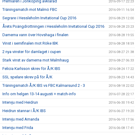
Premiären i Jönköping avklarad
2016-09-17 22:23
Träningsmatch mot Malmö FBC
2016-09-11 16:54
Segrare i Hessleholm Invitational Cup 2016
2016-08-29 12:00
Årets Poängdrottningen i Hessleholm Invitational Cup 2016
2016-08-28 23:23
Damerna vann över Hovshaga i finalen
2016-08-28 19:55
Vinst i semifinalen mot Röke IBK
2016-08-28 18:59
2 nya vinster för damlaget i cupen
2016-08-27 21:38
Stark vinst av damerna mot Malmhaug
2016-08-27 06:33
Felicia Karlsson skrev för Å/K IBS
2016-08-24 17:22
SSL spelare skrev på för Å/K
2016-08-23 14:43
Träningsmatch Å/K IBS vs FBC Kalmarsund 2 - 3
2016-08-18 22:02
Info om helgen 13-14 augusti + match-info
2016-07-28 22:17
Intervju med Heidrun
2016-06-30 19:42
Heidrun stannar i Å/K IBS
2016-06-27 19:20
Intervju med Amanda
2016-06-10 17:56
Intervju med Frida
2016-06-08 17:41