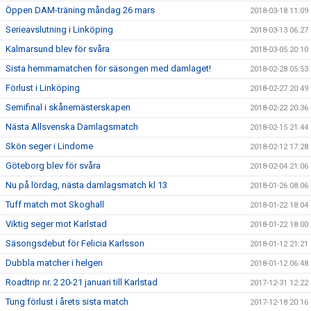
Öppen DAM-träning måndag 26 mars
2018-03-18 11:09
Serieavslutning i Linköping
2018-03-13 06:27
Kalmarsund blev för svåra
2018-03-05 20:10
Sista hemmamatchen för säsongen med damlaget!
2018-02-28 05:53
Förlust i Linköping
2018-02-27 20:49
Semifinal i skånemästerskapen
2018-02-22 20:36
Nästa Allsvenska Damlagsmatch
2018-02-15 21:44
Skön seger i Lindome
2018-02-12 17:28
Göteborg blev för svåra
2018-02-04 21:06
Nu på lördag, nästa damlagsmatch kl 13
2018-01-26 08:06
Tuff match mot Skoghall
2018-01-22 18:04
Viktig seger mot Karlstad
2018-01-22 18:00
Säsongsdebut för Felicia Karlsson
2018-01-12 21:21
Dubbla matcher i helgen
2018-01-12 06:48
Roadtrip nr. 2 20-21 januari till Karlstad
2017-12-31 12:22
Tung förlust i årets sista match
2017-12-18 20:16