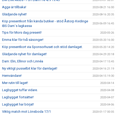
2020-09-01 08:07
Agge är tillbaka!
2020-08-21 16:00
Glädjande nyhet!
2020-08-16 20:35
Köp presentkort från kända butiker - stöd Åstorp Kvidinge
2020-06-09 16:45
IBS Dam´s lagkassa
Tips för Mors dag present!
2020-05-26
Emma klar för två säsonger!
2020-05-20 16:00
Köp presentkort via Sponsorhuset och stöd damlaget.
2020-05-20 14:20
Glädjande nyhet för damlaget!
2020-04-29 20:18
Dam: Elin, Ellinor och Linnéa
2020-04-17 15:45
Ny viktigt pusselbit klar för damlaget!
2020-04-16 21:19
Hemvändare!
2020-04-15 19:30
Mer rutin till laget!
2020-04-14
Lagbygget tuffar vidare.
2020-04-08
Lagbygget fortsätter!
2020-04-07
Lagbygget har börjat!
2020-04-06
Viktig match mot Lönsboda 17/1
2020-01-17 00:05