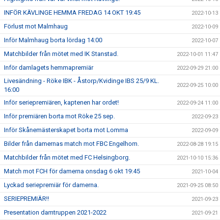
INFÖR KÄVLINGE HEMMA FREDAG 14 OKT 19:45
2022-10-13
Förlust mot Malmhaug
2022-10-09
Inför Malmhaug borta lördag 14:00
2022-10-07
Matchbilder från mötet med IK Stanstad.
2022-10-01 11:47
Inför damlagets hemmapremiär
2022-09-29 21:00
Livesändning - Röke IBK - Åstorp/Kvidinge IBS 25/9 KL.
2022-09-25 10:00
16:00
Inför seriepremiären, kaptenen har ordet!
2022-09-24 11:00
Inför premiären borta mot Röke 25 sep.
2022-09-23
Inför Skånemästerskapet borta mot Lomma
2022-09-09
Bilder från damernas match mot FBC Engelhom.
2022-08-28 19:15
Matchbilder från mötet med FC Helsingborg.
2021-10-10 15:36
Match mot FCH för damerna onsdag 6 okt 19:45
2021-10-04
Lyckad seriepremiär för damerna.
2021-09-25 08:50
SERIEPREMIÄR!!
2021-09-23
Presentation damtruppen 2021-2022
2021-09-21