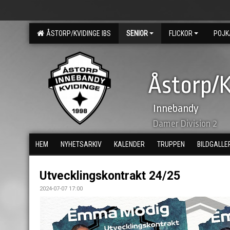
ÅSTORP/KVIDINGE IBS
SENIOR
FLICKOR
POJK
Åstorp/K
Innebandy
Damer Division 2
HEM
NYHETSARKIV
KALENDER
TRUPPEN
BILDGALLE
Utvecklingskontrakt 24/25
2024-07-07 17:00