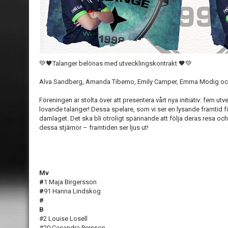
💚🖤Talanger belönas med utvecklingskontrakt 🖤💚
Alva Sandberg, Amanda Tibemo, Emily Camper, Emma Modig och
Föreningen är stolta över att presentera vårt nya initiativ: fem utv
lovande talanger! Dessa spelare, som vi ser en lysande framtid fö
damlaget. Det ska bli otroligt spännande att följa deras resa oc
dessa stjärnor – framtiden ser ljus ut!
Mv
#
1 Maja Birgersson
#
91 Hanna Lindskog
#
B
#2 Louise Losell
#20 Casandra Persson