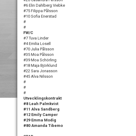
#6 Elin Dahlberg Viebke
#75 Filippa Pålsson
#10 Sofia Enerstad
#
#
FW/C
#7 Tuva Linder
#4 Emilia Losell
#70 Julia Pålsson
#35 Moa Pålsson
#39 Moa Schörling
#18 Maja Björklund
#22 Sara Jonasson
#45
Alva Nilsson
#
#
#
Utvecklingskontrakt
#8 Leah Palmkvist
#11 Alva Sandberg
#12 Emily Camper
#29 Emma Modig
#80 Amanda Tibemo