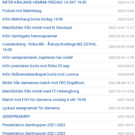
INFÖR KÄVLINGE HEMMA FREDAG 14 OKT 19:45
2022-10-13
Förlust mot Malmhaug
2022-10-09
Inför Malmhaug borta lördag 14:00
2022-10-07
Matchbilder från mötet med IK Stanstad.
2022-10-01 11:47
Inför damlagets hemmapremiär
2022-09-29 21:00
Livesändning - Röke IBK - Åstorp/Kvidinge IBS 25/9 KL.
2022-09-25 10:00
16:00
Inför seriepremiären, kaptenen har ordet!
2022-09-24 11:00
Inför premiären borta mot Röke 25 sep.
2022-09-23
Inför Skånemästerskapet borta mot Lomma
2022-09-09
Bilder från damernas match mot FBC Engelhom.
2022-08-28 19:15
Matchbilder från mötet med FC Helsingborg.
2021-10-10 15:36
Match mot FCH för damerna onsdag 6 okt 19:45
2021-10-04
Lyckad seriepremiär för damerna.
2021-09-25 08:50
SERIEPREMIÄR!!
2021-09-23
Presentation damtruppen 2021-2022
2021-09-21
Presentation damtruppen 2021-2022
2021-09-05