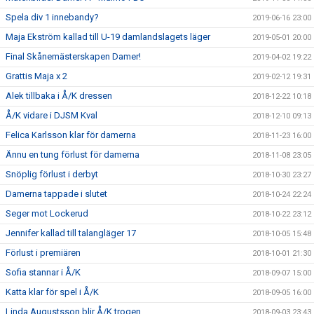
Spela div 1 innebandy?
2019-06-16 23:00
Maja Ekström kallad till U-19 damlandslagets läger
2019-05-01 20:00
Final Skånemästerskapen Damer!
2019-04-02 19:22
Grattis Maja x 2
2019-02-12 19:31
Alek tillbaka i Å/K dressen
2018-12-22 10:18
Å/K vidare i DJSM Kval
2018-12-10 09:13
Felica Karlsson klar för damerna
2018-11-23 16:00
Ännu en tung förlust för damerna
2018-11-08 23:05
Snöplig förlust i derbyt
2018-10-30 23:27
Damerna tappade i slutet
2018-10-24 22:24
Seger mot Lockerud
2018-10-22 23:12
Jennifer kallad till talangläger 17
2018-10-05 15:48
Förlust i premiären
2018-10-01 21:30
Sofia stannar i Å/K
2018-09-07 15:00
Katta klar för spel i Å/K
2018-09-05 16:00
Linda Augustsson blir Å/K trogen
2018-09-03 23:43