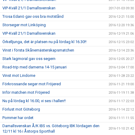
VIP-Kväll 21/1 Damallsvenskan
2017-01-03 09:30
Trosa Edanö gav oss bra motstånd
2016-12-21 15:00
Storseger mot Linköping
2016-12-20 19:36
VIP-Kväll 21/1 Damallsvenskan
2016-12-19 21:06
Örkelljunga, det är platsen nu på lördag kl 16.30!!
2016-12-15 23:02
Vinst i första Skånemästerskapsmatchen
2016-12-14 23:36
Stark lagmoral gav oss segern
2016-12-05 20:27
Road-trip med damerna 14-15 januari
2016-12-04 17:00
Vinst mot Lindome
2016-11-28 23:22
Förkrossande seger mot Fröjered
2016-11-21 19:00
Inför matchen mot Fröjered
2016-11-19 11:38
Nu på lördag kl 16.00, vi ses i hallen!!
2016-11-17 22:03
Förlust mot Göteborg
2016-11-14 22:12
Pommer har ordet
2016-11-11 11:55
Damallsvenskan Å/K IBS vs. Göteborg IBK lördagen den
2016-11-10 21:42
12/11 kl 16 i Åstorps Sporthall