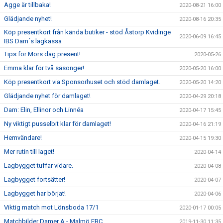
Agge är tillbaka!
2020-08-21 16:00
Glädjande nyhet!
2020-08-16 20:35
Köp presentkort från kända butiker - stöd Åstorp Kvidinge
2020-06-09 16:45
IBS Dam´s lagkassa
Tips för Mors dag present!
2020-05-26
Emma klar för två säsonger!
2020-05-20 16:00
Köp presentkort via Sponsorhuset och stöd damlaget.
2020-05-20 14:20
Glädjande nyhet för damlaget!
2020-04-29 20:18
Dam: Elin, Ellinor och Linnéa
2020-04-17 15:45
Ny viktigt pusselbit klar för damlaget!
2020-04-16 21:19
Hemvändare!
2020-04-15 19:30
Mer rutin till laget!
2020-04-14
Lagbygget tuffar vidare.
2020-04-08
Lagbygget fortsätter!
2020-04-07
Lagbygget har börjat!
2020-04-06
Viktig match mot Lönsboda 17/1
2020-01-17 00:05
Matchbilder Damer A - Malmö FBC
2019-11-30 11:35