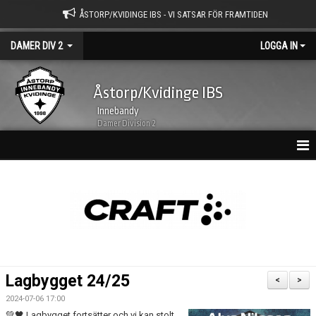
ÅSTORP/KVIDINGE IBS - VI SATSAR FÖR FRAMTIDEN
DAMER DIV 2
LOGGA IN
Åstorp/Kvidinge IBS
Innebandy
Damer Division 2
HEM
NYHETSARKIV
KALENDER
TRUPPEN
Lagbygget 24/25
<
>
BILDGALLERI
2024-07-06 17:00
💚🖤 Lagbygget fortsätter och vi kan stolt