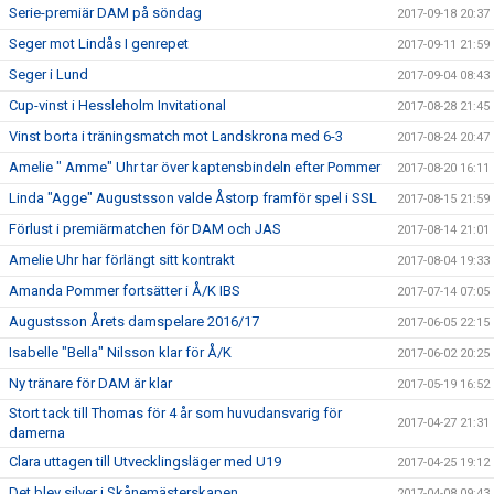
Serie-premiär DAM på söndag
2017-09-18 20:37
Seger mot Lindås I genrepet
2017-09-11 21:59
Seger i Lund
2017-09-04 08:43
Cup-vinst i Hessleholm Invitational
2017-08-28 21:45
Vinst borta i träningsmatch mot Landskrona med 6-3
2017-08-24 20:47
Amelie " Amme" Uhr tar över kaptensbindeln efter Pommer
2017-08-20 16:11
Linda "Agge" Augustsson valde Åstorp framför spel i SSL
2017-08-15 21:59
Förlust i premiärmatchen för DAM och JAS
2017-08-14 21:01
Amelie Uhr har förlängt sitt kontrakt
2017-08-04 19:33
Amanda Pommer fortsätter i Å/K IBS
2017-07-14 07:05
Augustsson Årets damspelare 2016/17
2017-06-05 22:15
Isabelle "Bella" Nilsson klar för Å/K
2017-06-02 20:25
Ny tränare för DAM är klar
2017-05-19 16:52
Stort tack till Thomas för 4 år som huvudansvarig för
2017-04-27 21:31
damerna
Clara uttagen till Utvecklingsläger med U19
2017-04-25 19:12
Det blev silver i Skånemästerskapen
2017-04-08 09:43