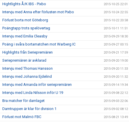
Hightlights Å/K IBS - Pixbo
2015-10-25 22:01
Intervju med Anna efter förlusten mot Pixbo
2015-10-24 22:55
Förlust borta mot Göteborg
2015-10-22 20:58
Poängtapp trots spelövertag
2015-10-11 11:51
Intervju med Emilia Cleasby
2015-09-29 18:30
Poäng i svåra bortamatchen mot Warberg IC
2015-09-27 00:15
Highlights från Seriepremiären
2015-09-21 17:59
Seriepremiären är avklarad
2015-09-20 19:00
Intervju med Thomas Hansson
2015-09-20 11:33
Intervju med Johanna Ejdelind
2015-09-20 11:32
Intervju med Amanda inför seriepremiären
2015-09-14 19:34
Intervju med Linda Nilsson inför U 19
2015-09-08 22:12
Bra matcher för damlaget
2015-09-03 22:06
Damtruppen är klar för division 1
2015-09-02 08:12
Förlust mot Malmö FBC
2015-08-21 13:49
Vinst mot Slovakien
2015-08-11 08:06