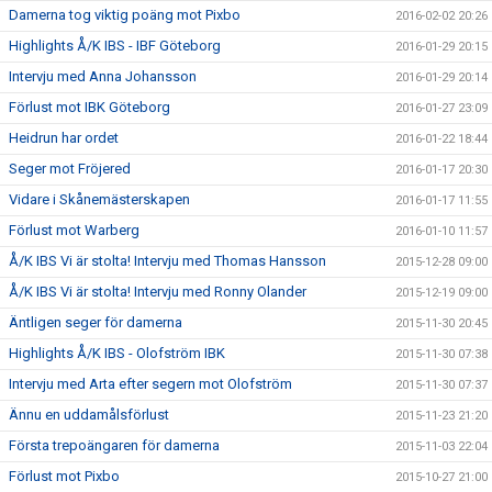
Damerna tog viktig poäng mot Pixbo
2016-02-02 20:26
Highlights Å/K IBS - IBF Göteborg
2016-01-29 20:15
Intervju med Anna Johansson
2016-01-29 20:14
Förlust mot IBK Göteborg
2016-01-27 23:09
Heidrun har ordet
2016-01-22 18:44
Seger mot Fröjered
2016-01-17 20:30
Vidare i Skånemästerskapen
2016-01-17 11:55
Förlust mot Warberg
2016-01-10 11:57
Å/K IBS Vi är stolta! Intervju med Thomas Hansson
2015-12-28 09:00
Å/K IBS Vi är stolta! Intervju med Ronny Olander
2015-12-19 09:00
Äntligen seger för damerna
2015-11-30 20:45
Highlights Å/K IBS - Olofström IBK
2015-11-30 07:38
Intervju med Arta efter segern mot Olofström
2015-11-30 07:37
Ännu en uddamålsförlust
2015-11-23 21:20
Första trepoängaren för damerna
2015-11-03 22:04
Förlust mot Pixbo
2015-10-27 21:00