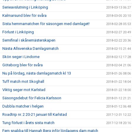
Serieavslutning i Linköping
2018-03-13 06:27
Kalmarsund blev för svåra
2018-03-05 20:10
Sista hemmamatchen för säsongen med damlaget!
2018-02-28 05:53
Förlust i Linköping
2018-02-27 20:49
Semifinal i skånemästerskapen
2018-02-22 20:36
Nästa Allsvenska Damlagsmatch
2018-02-15 21:44
Skön seger i Lindome
2018-02-12 17:28
Göteborg blev för svåra
2018-02-04 21:06
Nu på lördag, nästa damlagsmatch kl 13
2018-01-26 08:06
Tuff match mot Skoghall
2018-01-22 18:04
Viktig seger mot Karlstad
2018-01-22 18:00
Säsongsdebut för Felicia Karlsson
2018-01-12 21:21
Dubbla matcher i helgen
2018-01-12 06:48
Roadtrip nr. 2 20-21 januari till Karlstad
2017-12-31 12:22
Tung förlust i årets sista match
2017-12-18 20:16
Fem snabba till Hannah Berg inför lördagens dam match