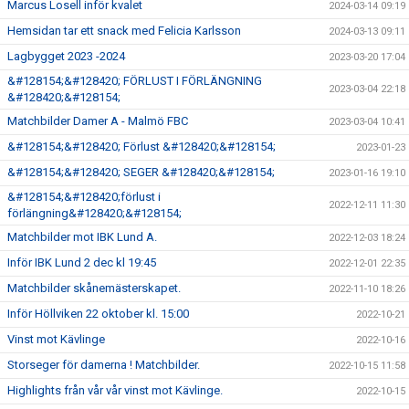
Marcus Losell inför kvalet
2024-03-14 09:19
Hemsidan tar ett snack med Felicia Karlsson
2024-03-13 09:11
Lagbygget 2023 -2024
2023-03-20 17:04
&#128154;&#128420; FÖRLUST I FÖRLÄNGNING
2023-03-04 22:18
&#128420;&#128154;
Matchbilder Damer A - Malmö FBC
2023-03-04 10:41
&#128154;&#128420; Förlust &#128420;&#128154;
2023-01-23
&#128154;&#128420; SEGER &#128420;&#128154;
2023-01-16 19:10
&#128154;&#128420;förlust i
2022-12-11 11:30
förlängning&#128420;&#128154;
Matchbilder mot IBK Lund A.
2022-12-03 18:24
Inför IBK Lund 2 dec kl 19:45
2022-12-01 22:35
Matchbilder skånemästerskapet.
2022-11-10 18:26
Inför Höllviken 22 oktober kl. 15:00
2022-10-21
Vinst mot Kävlinge
2022-10-16
Storseger för damerna ! Matchbilder.
2022-10-15 11:58
Highlights från vår vår vinst mot Kävlinge.
2022-10-15