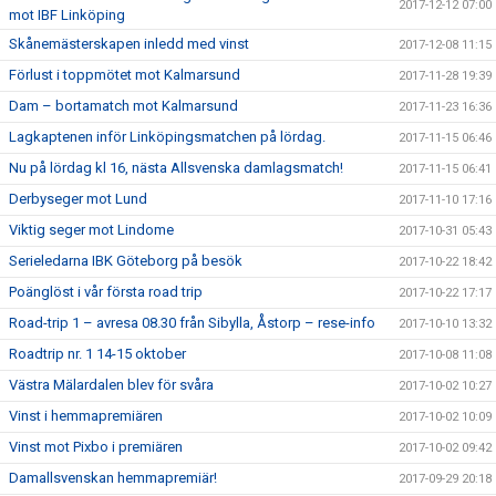
2017-12-12 07:00
mot IBF Linköping
Skånemästerskapen inledd med vinst
2017-12-08 11:15
Förlust i toppmötet mot Kalmarsund
2017-11-28 19:39
Dam – bortamatch mot Kalmarsund
2017-11-23 16:36
Lagkaptenen inför Linköpingsmatchen på lördag.
2017-11-15 06:46
Nu på lördag kl 16, nästa Allsvenska damlagsmatch!
2017-11-15 06:41
Derbyseger mot Lund
2017-11-10 17:16
Viktig seger mot Lindome
2017-10-31 05:43
Serieledarna IBK Göteborg på besök
2017-10-22 18:42
Poänglöst i vår första road trip
2017-10-22 17:17
Road-trip 1 – avresa 08.30 från Sibylla, Åstorp – rese-info
2017-10-10 13:32
Roadtrip nr. 1 14-15 oktober
2017-10-08 11:08
Västra Mälardalen blev för svåra
2017-10-02 10:27
Vinst i hemmapremiären
2017-10-02 10:09
Vinst mot Pixbo i premiären
2017-10-02 09:42
Damallsvenskan hemmapremiär!
2017-09-29 20:18