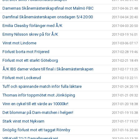
Damernas Skånemästerskapsfinal mot Malmö FBC
2017-04-06 21:48
Damfinal Skånemästerskapen onsdagen 5/4 20:00
2017-04-04 20:40
Emilia Cleasby förlänger med Å/K
2017-04-03 20:50
Emmy Nilsson skrev på för Å/K
2017-03-19 16:01
Vinst mot Lindome
2017-03-06 07:17
Förlust borta mot Fröjered
2017-02-28 19:46
Förlust mot ett starkt Göteborg
2017-02-21 18:49
Å/K IBS damer vidare till final i Skånemästerskapen
2017-02-17 13:25
Förlust mot Lockerud
2017-02-13 22:11
Tuff och spännande match inför fulla läktare
2017-01-24 20:19
Thomas inför toppmötet mot Jönköping
2017-01-21 09:32
Vinn en cykel till ett värde av 10000kr!
2017-01-20 18:38
Det blommar på Dam-matchen i helgen!
2017-01-19 15:38
Stark vinst mot Nykvarn
2017-01-17 19:57
Snöplig förlust mot ett taggat Rönnby
2017-01-16 20:40
VIP-Kväll 21/1 Damallsvenskan!
2017-01-10 13:20