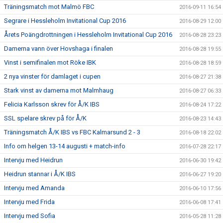
Träningsmatch mot Malmö FBC
2016-09-11 16:54
Segrare i Hessleholm Invitational Cup 2016
2016-08-29 12:00
Årets Poängdrottningen i Hessleholm Invitational Cup 2016
2016-08-28 23:23
Damerna vann över Hovshaga i finalen
2016-08-28 19:55
Vinst i semifinalen mot Röke IBK
2016-08-28 18:59
2 nya vinster för damlaget i cupen
2016-08-27 21:38
Stark vinst av damerna mot Malmhaug
2016-08-27 06:33
Felicia Karlsson skrev för Å/K IBS
2016-08-24 17:22
SSL spelare skrev på för Å/K
2016-08-23 14:43
Träningsmatch Å/K IBS vs FBC Kalmarsund 2 - 3
2016-08-18 22:02
Info om helgen 13-14 augusti + match-info
2016-07-28 22:17
Intervju med Heidrun
2016-06-30 19:42
Heidrun stannar i Å/K IBS
2016-06-27 19:20
Intervju med Amanda
2016-06-10 17:56
Intervju med Frida
2016-06-08 17:41
Intervju med Sofia
2016-05-28 11:28