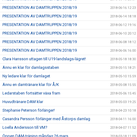
PRESENTATION AV DAMTRUPPEN 2018/19
2018-06-16 12:23
PRESENTATION AV DAMTRUPPEN 2018/19
2018-06-14 18:18
PRESENTATION AV DAMTRUPPEN 2018/19
2018-06-12 19:16
PRESENTATION AV DAMTRUPPEN 2018/19
2018-06-10 20:12
PRESENTATION AV DAMTRUPPEN 2018/19
2018-06-08 18:12
PRESENTATION AV DAMTRUPPEN 2018/19
2018-06-06 16:00
Clara Hansson uttagen till U19 landslags-lägret!
2018-05-18 18:30
Ännu en klar för damlagsstaben
2018-05-15 18:21
Ny ledare klar för damlaget
2018-05-10 15:59
Ännu en damtränare klar för Å/K
2018-05-08 15:55
Ledarstaben fortsätter växa fram
2018-05-06 15:45
Huvudtränare DAM klar
2018-05-03 19:25
Stephanie Peterson förlänger!
2018-04-23 10:18
Casandra Persson förlänger med Åstorps damlag
2018-04-11 16:00
Loella Andersson till VM?
2018-04-07 11:52
Öppen DAM-träning måndag 26 mars
2018-03-18 11:09