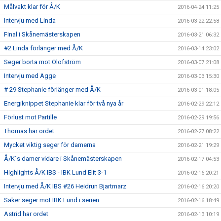
Målvakt klar för Å/K
2016-04-24 11:25
Intervju med Linda
2016-03-22 22:58
Final i Skånemästerskapen
2016-03-21 06:32
#2 Linda förlänger med Å/K
2016-03-14 23:02
Seger borta mot Olofström
2016-03-07 21:08
Intervju med Agge
2016-03-03 15:30
# 29 Stephanie förlänger med Å/K
2016-03-01 18:05
Energiknippet Stephanie klar för två nya år
2016-02-29 22:12
Förlust mot Partille
2016-02-29 19:56
Thomas har ordet
2016-02-27 08:22
Mycket viktig seger för damerna
2016-02-21 19:29
Å/K´s damer vidare i Skånemästerskapen
2016-02-17 04:53
Highlights Å/K IBS - IBK Lund Elit 3-1
2016-02-16 20:21
Intervju med Å/K IBS #26 Heidrun Bjartmarz
2016-02-16 20:20
Säker seger mot IBK Lund i serien
2016-02-16 18:49
Astrid har ordet
2016-02-13 10:19