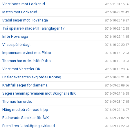
Vinst borta mot Lockerud
2016-11-01 15:56
Match mot Lockerud
2016-10-28 21:42
Stabil seger mot Hovshaga
2016-10-23 19:27
Två spelare kallade till Talangläger 17
2016-10-23 12:25
Inför Hovshaga
2016-10-22 11:15
Vi ses på lördag!
2016-10-20 20:47
Imponerande vinst mot Pixbo
2016-10-16 12:03
Thomas har ordet inför Pixbo
2016-10-15 10:53
Vinst mot Västerås IBK
2016-10-10 20:56
Frislagsvarianten avgjorde i Köping
2016-10-08 21:58
Kraftfull seger för damerna
2016-09-26 09:56
Seger i hemmapremiären mot Skoghalls IBK
2016-09-24 16:55
Thomas har ordet
2016-09-23 17:15
Häng med på vår road tripp
2016-09-22 16:07
Rutinerade Sara klar för Å/K
2016-09-21 02:29
Premiären i Jönköping avklarad
2016-09-17 22:23