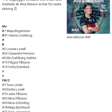
DOKUMENT
meddela att Alva Nilsson är klar för nästa
säsong 👏
KONTAKT
MATCHER
Mv
#
1 Maja Birgersson
#
SERIETABELL
91 Hanna Lindskog
Alva Nilsson #45
#
B
#2 Louise Losell
#20 Casandra Persson
#6 Elin Dahlberg Viebke
#75 Filippa Pålsson
#10 Sofia Enerstad
#
#
FW/C
#7 Tuva Linder
#4 Emilia Losell
#70 Julia Pålsson
#35 Moa Pålsson
#39 Moa Schörling
#18 Maja Björklund
#22 Sara Jonasson