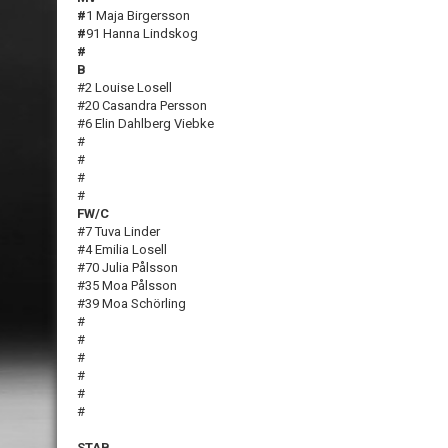
#
1 Maja Birgersson
#
91 Hanna Lindskog
#
B
#2 Louise Losell
#20 Casandra Persson
#6 Elin Dahlberg Viebke
#
#
#
#
FW/C
#7 Tuva Linder
#4 Emilia Losell
#70 Julia Pålsson
#35 Moa Pålsson
#39 Moa Schörling
#
#
#
#
#
#
STAB