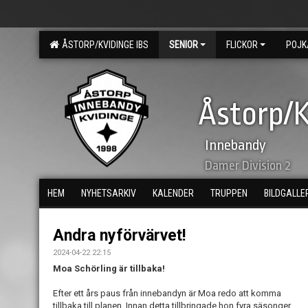
ÅSTORP/KVIDINGE IBS
SENIOR
FLICKOR
POJK
Åstorp/K
Innebandy
Damer Division 2
HEM
NYHETSARKIV
KALENDER
TRUPPEN
BILDGALLE
Andra nyförvärvet!
2024-04-22 22:15
Moa Schörling är tillbaka!
Efter ett års paus från innebandyn är Moa redo att komma
tillbaka till planen. Innan detta tillbringade hon fyra säsonger