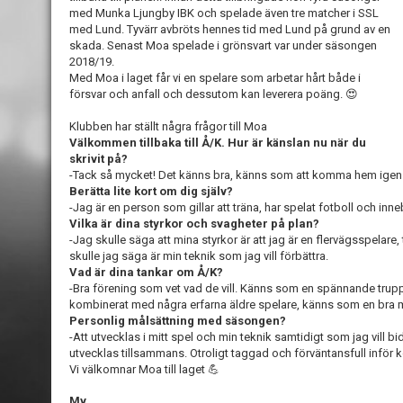
med Munka Ljungby IBK och spelade även tre matcher i SSL
med Lund. Tyvärr avbröts hennes tid med Lund på grund av en
skada. Senast Moa spelade i grönsvart var under säsongen
2018/19.
Med Moa i laget får vi en spelare som arbetar hårt både i
försvar och anfall och dessutom kan leverera poäng. 😍
Klubben har ställt några frågor till Moa
Välkommen tillbaka till Å/K. Hur är känslan nu när du
skrivit på?
-Tack så mycket! Det känns bra, känns som att komma hem igen
Berätta lite kort om dig själv?
-Jag är en person som gillar att träna, har spelat fotboll och inne
Vilka är dina styrkor och svagheter på plan?
-Jag skulle säga att mina styrkor är att jag är en flervägsspelare,
skulle jag säga är min teknik som jag vill förbättra.
Vad är dina tankar om Å/K?
-Bra förening som vet vad de vill. Känns som en spännande trup
kombinerat med några erfarna äldre spelare, känns som en bra 
Personlig målsättning med säsongen?
-Att utvecklas i mitt spel och min teknik samtidigt som jag vill bi
utvecklas tillsammans. Otroligt taggad och förväntansfull inf
Vi välkomnar Moa till laget 💪
Mv