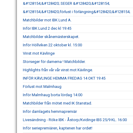
&#128154;&#128420; SEGER &#128420;&#128154;
&#128154;&#128420;förlust i förlängning&#128420;&#128154;
Matchbilder mot IBK Lund A.
Inför IBK Lund 2 dec kl 19:45
Matchbilder skånemästerskapet.
Inför Höllviken 22 oktober kl. 15:00
Vinst mot Kävlinge
Storseger för damerna ! Matchbilder.
Highlights från vår vår vinst mot Kävlinge.
INFÖR KÄVLINGE HEMMA FREDAG 14 OKT 19:45
Förlust mot Malmhaug
Inför Malmhaug borta lördag 14:00
Matchbilder från mötet med IK Stanstad.
Inför damlagets hemmapremiär
Livesändning - Röke IBK - Åstorp/Kvidinge IBS 25/9 KL. 16:00
Inför seriepremiären, kaptenen har ordet!