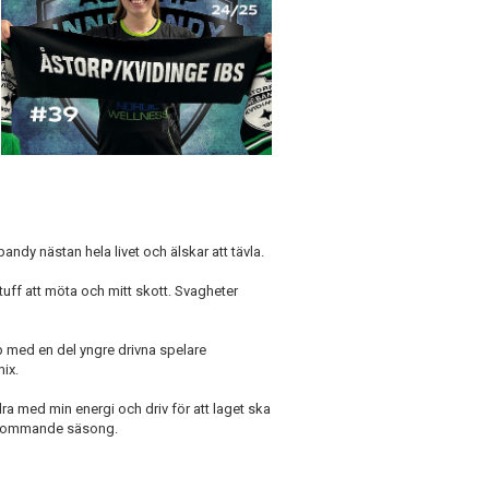
bandy nästan hela livet och älskar att tävla.
 tuff att möta och mitt skott. Svagheter
p med en del yngre drivna spelare
mix.
dra med min energi och driv för att laget ska
ör kommande säsong.