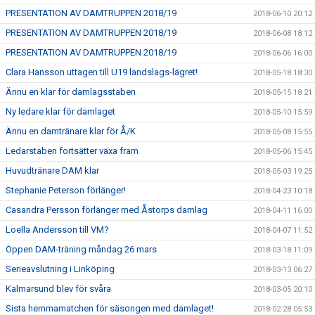
PRESENTATION AV DAMTRUPPEN 2018/19
2018-06-10 20:12
PRESENTATION AV DAMTRUPPEN 2018/19
2018-06-08 18:12
PRESENTATION AV DAMTRUPPEN 2018/19
2018-06-06 16:00
Clara Hansson uttagen till U19 landslags-lägret!
2018-05-18 18:30
Ännu en klar för damlagsstaben
2018-05-15 18:21
Ny ledare klar för damlaget
2018-05-10 15:59
Ännu en damtränare klar för Å/K
2018-05-08 15:55
Ledarstaben fortsätter växa fram
2018-05-06 15:45
Huvudtränare DAM klar
2018-05-03 19:25
Stephanie Peterson förlänger!
2018-04-23 10:18
Casandra Persson förlänger med Åstorps damlag
2018-04-11 16:00
Loella Andersson till VM?
2018-04-07 11:52
Öppen DAM-träning måndag 26 mars
2018-03-18 11:09
Serieavslutning i Linköping
2018-03-13 06:27
Kalmarsund blev för svåra
2018-03-05 20:10
Sista hemmamatchen för säsongen med damlaget!
2018-02-28 05:53