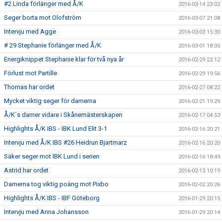
#2 Linda förlänger med Å/K
2016-03-14 23:02
Seger borta mot Olofström
2016-03-07 21:08
Intervju med Agge
2016-03-03 15:30
# 29 Stephanie förlänger med Å/K
2016-03-01 18:05
Energiknippet Stephanie klar för två nya år
2016-02-29 22:12
Förlust mot Partille
2016-02-29 19:56
Thomas har ordet
2016-02-27 08:22
Mycket viktig seger för damerna
2016-02-21 19:29
Å/K´s damer vidare i Skånemästerskapen
2016-02-17 04:53
Highlights Å/K IBS - IBK Lund Elit 3-1
2016-02-16 20:21
Intervju med Å/K IBS #26 Heidrun Bjartmarz
2016-02-16 20:20
Säker seger mot IBK Lund i serien
2016-02-16 18:49
Astrid har ordet
2016-02-13 10:19
Damerna tog viktig poäng mot Pixbo
2016-02-02 20:26
Highlights Å/K IBS - IBF Göteborg
2016-01-29 20:15
Intervju med Anna Johansson
2016-01-29 20:14