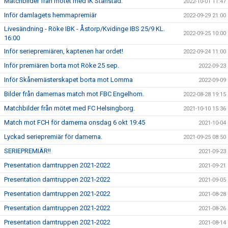
Matchbilder från mötet med IK Stanstad.
2022-10-01 11:47
Inför damlagets hemmapremiär
2022-09-29 21:00
Livesändning - Röke IBK - Åstorp/Kvidinge IBS 25/9 KL.
2022-09-25 10:00
16:00
Inför seriepremiären, kaptenen har ordet!
2022-09-24 11:00
Inför premiären borta mot Röke 25 sep.
2022-09-23
Inför Skånemästerskapet borta mot Lomma
2022-09-09
Bilder från damernas match mot FBC Engelhom.
2022-08-28 19:15
Matchbilder från mötet med FC Helsingborg.
2021-10-10 15:36
Match mot FCH för damerna onsdag 6 okt 19:45
2021-10-04
Lyckad seriepremiär för damerna.
2021-09-25 08:50
SERIEPREMIÄR!!
2021-09-23
Presentation damtruppen 2021-2022
2021-09-21
Presentation damtruppen 2021-2022
2021-09-05
Presentation damtruppen 2021-2022
2021-08-28
Presentation damtruppen 2021-2022
2021-08-26
Presentation damtruppen 2021-2022
2021-08-14