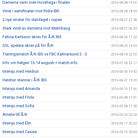
Damerna vann över Hovshaga i finalen
2016-08-28 19:55
Vinst i semifinalen mot Röke IBK
2016-08-28 18:59
2 nya vinster för damlaget i cupen
2016-08-27 21:38
Stark vinst av damerna mot Malmhaug
2016-08-27 06:33
Felicia Karlsson skrev för Å/K IBS
2016-08-24 17:22
SSL spelare skrev på för Å/K
2016-08-23 14:43
Träningsmatch Å/K IBS vs FBC Kalmarsund 2 - 3
2016-08-18 22:02
Info om helgen 13-14 augusti + match-info
2016-07-28 22:17
Intervju med Heidrun
2016-06-30 19:42
Heidrun stannar i Å/K IBS
2016-06-27 19:20
Intervju med Amanda
2016-06-10 17:56
Intervju med Frida
2016-06-08 17:41
Intervju med Sofia
2016-05-28 11:28
Amelie till Å/K
2016-05-25 22:54
Intervju med Elin
2016-05-17 20:52
Intervju med Cassie
2016-05-15 20:59