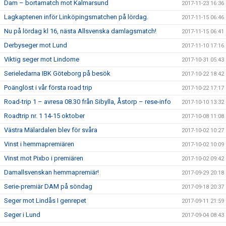
Dam – bortamatch mot Kalmarsund
2017-11-23 16:36
Lagkaptenen inför Linköpingsmatchen på lördag.
2017-11-15 06:46
Nu på lördag kl 16, nästa Allsvenska damlagsmatch!
2017-11-15 06:41
Derbyseger mot Lund
2017-11-10 17:16
Viktig seger mot Lindome
2017-10-31 05:43
Serieledarna IBK Göteborg på besök
2017-10-22 18:42
Poänglöst i vår första road trip
2017-10-22 17:17
Road-trip 1 – avresa 08.30 från Sibylla, Åstorp – rese-info
2017-10-10 13:32
Roadtrip nr. 1 14-15 oktober
2017-10-08 11:08
Västra Mälardalen blev för svåra
2017-10-02 10:27
Vinst i hemmapremiären
2017-10-02 10:09
Vinst mot Pixbo i premiären
2017-10-02 09:42
Damallsvenskan hemmapremiär!
2017-09-29 20:18
Serie-premiär DAM på söndag
2017-09-18 20:37
Seger mot Lindås I genrepet
2017-09-11 21:59
Seger i Lund
2017-09-04 08:43