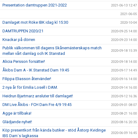
Presentation damtruppen 2021-2022
2021-06-13 12:47
2021-06-05
Damlaget mot Röke IBK idag kl 15:30
2020-10-04
DAMTRUPPEN 2020/21
2020-09-25 14:00
Knackar på dörren
2020-09-23 14:00
Publik välkommen till dagens Skånemästerskaps match
2020-09-18 15:39
mellan vårt damlag och IK Stanstad
Alicia Persson forsätter!
2020-09-18 14:00
Åkibs Dam A - IK Stanstad Dam 19:45
2020-09-17 14:49
Filippa Eliasson återvänder!
2020-09-16 14:00
2 nya år för Emilia Losell i DAM.
2020-09-14 16:00
Heidrun Bjartmarz ansluter till damlaget!
2020-09-12 16:36
DM Live Åkibs - FCH Dam Fre 4/9 19:45
2020-09-01 08:07
Agge är tillbaka!
2020-08-21 16:00
Glädjande nyhet!
2020-08-16 20:35
Köp presentkort från kända butiker - stöd Åstorp Kvidinge
2020-06-09 16:45
IBS Dam´s lagkassa