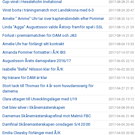
Cup-vinst i Hessleholm Invitational
2017-08-28 21:45
Vinst borta i träningsmatch mot Landskrona med 6-3
2017-08-24 20:47
Amelie " Amme" Uhr tar över kaptensbindeln efter Pommer
2017-08-20 16:11
Linda "Agge" Augustsson valde Åstorp framför spel i SSL
2017-08-15 21:59
Förlust i premiärmatchen för DAM och JAS
2017-08-14 21:01
Amelie Uhr har förlängt sitt kontrakt
2017-08-04 19:33
Amanda Pommer fortsätter i Å/K IBS
2017-07-14 07:05
Augustsson Årets damspelare 2016/17
2017-06-05 22:15
Isabelle "Bella" Nilsson klar för Å/K
2017-06-02 20:25
Ny tränare för DAM är klar
2017-05-19 16:52
Stort tack till Thomas för 4 år som huvudansvarig för
2017-04-27 21:31
damerna
Clara uttagen till Utvecklingsläger med U19
2017-04-25 19:12
Det blev silver i Skånemästerskapen
2017-04-08 09:43
Damernas Skånemästerskapsfinal mot Malmö FBC
2017-04-06 21:48
Damfinal Skånemästerskapen onsdagen 5/4 20:00
2017-04-04 20:40
Emilia Cleasby förlänger med Å/K
2017-04-03 20:50