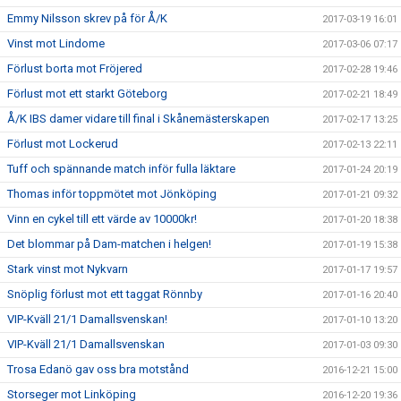
Emmy Nilsson skrev på för Å/K
2017-03-19 16:01
Vinst mot Lindome
2017-03-06 07:17
Förlust borta mot Fröjered
2017-02-28 19:46
Förlust mot ett starkt Göteborg
2017-02-21 18:49
Å/K IBS damer vidare till final i Skånemästerskapen
2017-02-17 13:25
Förlust mot Lockerud
2017-02-13 22:11
Tuff och spännande match inför fulla läktare
2017-01-24 20:19
Thomas inför toppmötet mot Jönköping
2017-01-21 09:32
Vinn en cykel till ett värde av 10000kr!
2017-01-20 18:38
Det blommar på Dam-matchen i helgen!
2017-01-19 15:38
Stark vinst mot Nykvarn
2017-01-17 19:57
Snöplig förlust mot ett taggat Rönnby
2017-01-16 20:40
VIP-Kväll 21/1 Damallsvenskan!
2017-01-10 13:20
VIP-Kväll 21/1 Damallsvenskan
2017-01-03 09:30
Trosa Edanö gav oss bra motstånd
2016-12-21 15:00
Storseger mot Linköping
2016-12-20 19:36