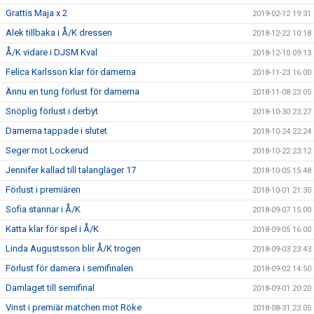
Grattis Maja x 2
2019-02-12 19:31
Alek tillbaka i Å/K dressen
2018-12-22 10:18
Å/K vidare i DJSM Kval
2018-12-10 09:13
Felica Karlsson klar för damerna
2018-11-23 16:00
Ännu en tung förlust för damerna
2018-11-08 23:05
Snöplig förlust i derbyt
2018-10-30 23:27
Damerna tappade i slutet
2018-10-24 22:24
Seger mot Lockerud
2018-10-22 23:12
Jennifer kallad till talangläger 17
2018-10-05 15:48
Förlust i premiären
2018-10-01 21:30
Sofia stannar i Å/K
2018-09-07 15:00
Katta klar för spel i Å/K
2018-09-05 16:00
Linda Augustsson blir Å/K trogen
2018-09-03 23:43
Förlust för damera i semifinalen
2018-09-02 14:50
Damlaget till semifinal
2018-09-01 20:20
Vinst i premiär matchen mot Röke
2018-08-31 23:05