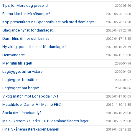
Tips för Mors dag present!
2020-05-26
Emma klar för två säsonger!
2020-05-20 16:00
Köp presentkort via Sponsorhuset och stöd damlaget.
2020-05-20 14:20
Glädjande nyhet för damlaget!
2020-04-29 20:18
Dam: Elin, Ellinor och Linnéa
2020-04-17 15:45
Ny viktigt pusselbit klar för damlaget!
2020-04-16 21:19
Hemvändare!
2020-04-15 19:30
Mer rutin till laget!
2020-04-14
Lagbygget tuffar vidare.
2020-04-08
Lagbygget fortsätter!
2020-04-07
Lagbygget har börjat!
2020-04-06
Viktig match mot Lönsboda 17/1
2020-01-17 00:05
Matchbilder Damer A - Malmö FBC
2019-11-30 11:35
Spela div 1 innebandy?
2019-06-16 23:00
Maja Ekström kallad till U-19 damlandslagets läger
2019-05-01 20:00
Final Skånemästerskapen Damer!
2019-04-02 19:22