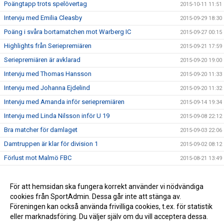
Poängtapp trots spelövertag
2015-10-11 11:51
Intervju med Emilia Cleasby
2015-09-29 18:30
Poäng i svåra bortamatchen mot Warberg IC
2015-09-27 00:15
Highlights från Seriepremiären
2015-09-21 17:59
Seriepremiären är avklarad
2015-09-20 19:00
Intervju med Thomas Hansson
2015-09-20 11:33
Intervju med Johanna Ejdelind
2015-09-20 11:32
Intervju med Amanda inför seriepremiären
2015-09-14 19:34
Intervju med Linda Nilsson inför U 19
2015-09-08 22:12
Bra matcher för damlaget
2015-09-03 22:06
Damtruppen är klar för division 1
2015-09-02 08:12
Förlust mot Malmö FBC
2015-08-21 13:49
Vinst mot Slovakien
2015-08-11 08:06
Highlights Å/K IBS - Slovakien 8-6
För att hemsidan ska fungera korrekt använder vi nödvändiga
2015-08-06 18:04
cookies från SportAdmin. Dessa går inte att stänga av.
Seger i Vänskapsmatchen mot Slovakien
2015-08-06 10:16
Föreningen kan också använda frivilliga cookies, t.ex. för statistik
eller marknadsföring. Du väljer själv om du vill acceptera dessa.