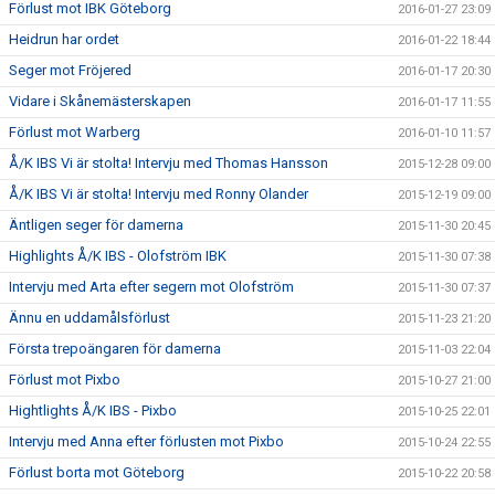
Förlust mot IBK Göteborg
2016-01-27 23:09
Heidrun har ordet
2016-01-22 18:44
Seger mot Fröjered
2016-01-17 20:30
Vidare i Skånemästerskapen
2016-01-17 11:55
Förlust mot Warberg
2016-01-10 11:57
Å/K IBS Vi är stolta! Intervju med Thomas Hansson
2015-12-28 09:00
Å/K IBS Vi är stolta! Intervju med Ronny Olander
2015-12-19 09:00
Äntligen seger för damerna
2015-11-30 20:45
Highlights Å/K IBS - Olofström IBK
2015-11-30 07:38
Intervju med Arta efter segern mot Olofström
2015-11-30 07:37
Ännu en uddamålsförlust
2015-11-23 21:20
Första trepoängaren för damerna
2015-11-03 22:04
Förlust mot Pixbo
2015-10-27 21:00
Hightlights Å/K IBS - Pixbo
2015-10-25 22:01
Intervju med Anna efter förlusten mot Pixbo
2015-10-24 22:55
Förlust borta mot Göteborg
2015-10-22 20:58