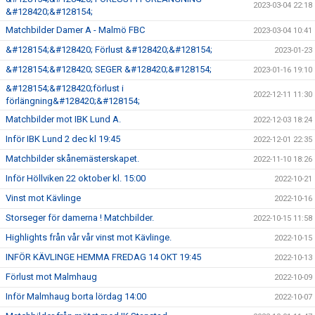
2023-03-04 22:18
&#128420;&#128154;
Matchbilder Damer A - Malmö FBC
2023-03-04 10:41
&#128154;&#128420; Förlust &#128420;&#128154;
2023-01-23
&#128154;&#128420; SEGER &#128420;&#128154;
2023-01-16 19:10
&#128154;&#128420;förlust i
2022-12-11 11:30
förlängning&#128420;&#128154;
Matchbilder mot IBK Lund A.
2022-12-03 18:24
Inför IBK Lund 2 dec kl 19:45
2022-12-01 22:35
Matchbilder skånemästerskapet.
2022-11-10 18:26
Inför Höllviken 22 oktober kl. 15:00
2022-10-21
Vinst mot Kävlinge
2022-10-16
Storseger för damerna ! Matchbilder.
2022-10-15 11:58
Highlights från vår vår vinst mot Kävlinge.
2022-10-15
INFÖR KÄVLINGE HEMMA FREDAG 14 OKT 19:45
2022-10-13
Förlust mot Malmhaug
2022-10-09
Inför Malmhaug borta lördag 14:00
2022-10-07