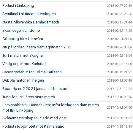
Förlust i Linköping
2018-02-27 20:49
Semifinal i skånemästerskapen
2018-02-22 20:36
Nästa Allsvenska Damlagsmatch
2018-02-15 21:44
Skön seger i Lindome
2018-02-12 17:28
Göteborg blev för svåra
2018-02-04 21:06
Nu på lördag, nästa damlagsmatch kl 13
2018-01-26 08:06
Tuff match mot Skoghall
2018-01-22 18:04
Viktig seger mot Karlstad
2018-01-22 18:00
Säsongsdebut för Felicia Karlsson
2018-01-12 21:21
Dubbla matcher i helgen
2018-01-12 06:48
Roadtrip nr. 2 20-21 januari till Karlstad
2017-12-31 12:22
Tung förlust i årets sista match
2017-12-18 20:16
Fem snabba till Hannah Berg inför lördagens dam match
2017-12-12 07:00
mot IBF Linköping
Skånemästerskapen inledd med vinst
2017-12-08 11:15
Förlust i toppmötet mot Kalmarsund
2017-11-28 19:39