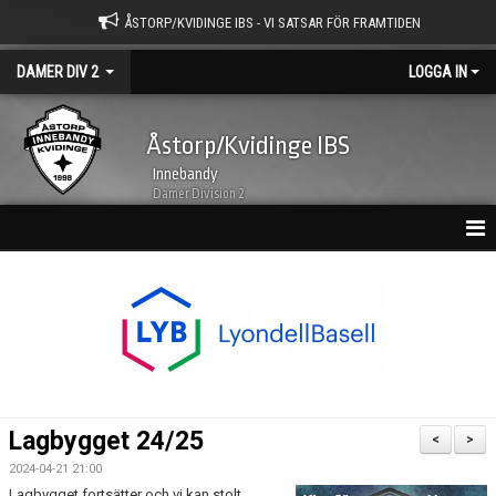
ÅSTORP/KVIDINGE IBS - VI SATSAR FÖR FRAMTIDEN
DAMER DIV 2
LOGGA IN
Åstorp/Kvidinge IBS
Innebandy
Damer Division 2
HEM
NYHETSARKIV
KALENDER
TRUPPEN
Lagbygget 24/25
<
>
BILDGALLERI
2024-04-21 21:00
Lagbygget fortsätter och vi kan stolt