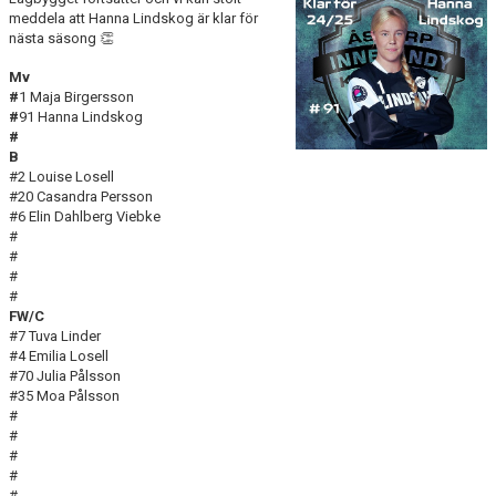
DOKUMENT
meddela att Hanna Lindskog är klar för
nästa säsong 👏
KONTAKT
Mv
#
1 Maja Birgersson
MATCHER
#
91 Hanna Lindskog
#
B
SERIETABELL
#2 Louise Losell
#20 Casandra Persson
#6 Elin Dahlberg Viebke
#
#
#
#
FW/C
#7 Tuva Linder
#4 Emilia Losell
#70 Julia Pålsson
#35 Moa Pålsson
#
#
#
#
#