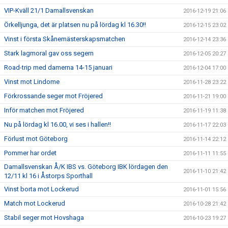
VIP-Kväll 21/1 Damallsvenskan
2016-12-19 21:06
Örkelljunga, det är platsen nu på lördag kl 16.30!!
2016-12-15 23:02
Vinst i första Skånemästerskapsmatchen
2016-12-14 23:36
Stark lagmoral gav oss segern
2016-12-05 20:27
Road-trip med damerna 14-15 januari
2016-12-04 17:00
Vinst mot Lindome
2016-11-28 23:22
Förkrossande seger mot Fröjered
2016-11-21 19:00
Inför matchen mot Fröjered
2016-11-19 11:38
Nu på lördag kl 16.00, vi ses i hallen!!
2016-11-17 22:03
Förlust mot Göteborg
2016-11-14 22:12
Pommer har ordet
2016-11-11 11:55
Damallsvenskan Å/K IBS vs. Göteborg IBK lördagen den
2016-11-10 21:42
12/11 kl 16 i Åstorps Sporthall
Vinst borta mot Lockerud
2016-11-01 15:56
Match mot Lockerud
2016-10-28 21:42
Stabil seger mot Hovshaga
2016-10-23 19:27