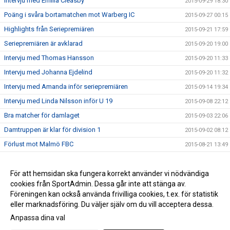
Intervju med Emilia Cleasby
2015-09-29 18:30
Poäng i svåra bortamatchen mot Warberg IC
2015-09-27 00:15
Highlights från Seriepremiären
2015-09-21 17:59
Seriepremiären är avklarad
2015-09-20 19:00
Intervju med Thomas Hansson
2015-09-20 11:33
Intervju med Johanna Ejdelind
2015-09-20 11:32
Intervju med Amanda inför seriepremiären
2015-09-14 19:34
Intervju med Linda Nilsson inför U 19
2015-09-08 22:12
Bra matcher för damlaget
2015-09-03 22:06
Damtruppen är klar för division 1
2015-09-02 08:12
Förlust mot Malmö FBC
2015-08-21 13:49
Vinst mot Slovakien
2015-08-11 08:06
Highlights Å/K IBS - Slovakien 8-6
För att hemsidan ska fungera korrekt använder vi nödvändiga
2015-08-06 18:04
cookies från SportAdmin. Dessa går inte att stänga av.
Seger i Vänskapsmatchen mot Slovakien
2015-08-06 10:16
Föreningen kan också använda frivilliga cookies, t.ex. för statistik
eller marknadsföring. Du väljer själv om du vill acceptera dessa.
Anpassa dina val