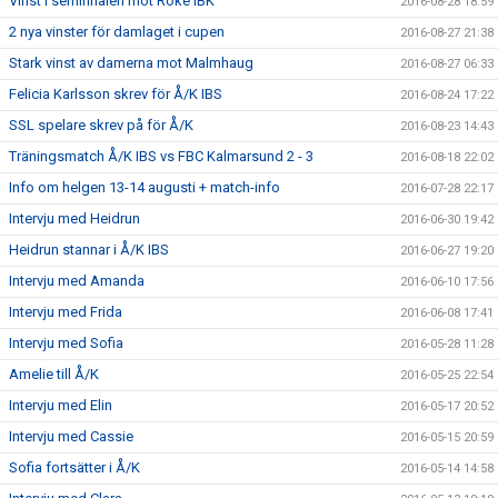
Vinst i semifinalen mot Röke IBK
2016-08-28 18:59
2 nya vinster för damlaget i cupen
2016-08-27 21:38
Stark vinst av damerna mot Malmhaug
2016-08-27 06:33
Felicia Karlsson skrev för Å/K IBS
2016-08-24 17:22
SSL spelare skrev på för Å/K
2016-08-23 14:43
Träningsmatch Å/K IBS vs FBC Kalmarsund 2 - 3
2016-08-18 22:02
Info om helgen 13-14 augusti + match-info
2016-07-28 22:17
Intervju med Heidrun
2016-06-30 19:42
Heidrun stannar i Å/K IBS
2016-06-27 19:20
Intervju med Amanda
2016-06-10 17:56
Intervju med Frida
2016-06-08 17:41
Intervju med Sofia
2016-05-28 11:28
Amelie till Å/K
2016-05-25 22:54
Intervju med Elin
2016-05-17 20:52
Intervju med Cassie
2016-05-15 20:59
Sofia fortsätter i Å/K
2016-05-14 14:58