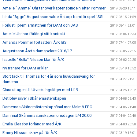
Amelie " Amme" Uhr tar över kaptensbindeln efter Pommer
2017-08-20 16:11
Linda "Agge" Augustsson valde Åstorp framför spel i SSL
2017-08-15 21:59
Förlust i premiärmatchen för DAM och JAS
2017-08-14 21:01
Amelie Uhr har förlängt sitt kontrakt
2017-08-04 19:33
Amanda Pommer fortsätter i Å/K IBS
2017-07-14 07:05
Augustsson Årets damspelare 2016/17
2017-06-05 22:15
Isabelle "Bella" Nilsson klar för Å/K
2017-06-02 20:25
Ny tränare för DAM är klar
2017-05-19 16:52
Stort tack till Thomas för 4 år som huvudansvarig för
2017-04-27 21:31
damerna
Clara uttagen till Utvecklingsläger med U19
2017-04-25 19:12
Det blev silver i Skånemästerskapen
2017-04-08 09:43
Damernas Skånemästerskapsfinal mot Malmö FBC
2017-04-06 21:48
Damfinal Skånemästerskapen onsdagen 5/4 20:00
2017-04-04 20:40
Emilia Cleasby förlänger med Å/K
2017-04-03 20:50
Emmy Nilsson skrev på för Å/K
2017-03-19 16:01