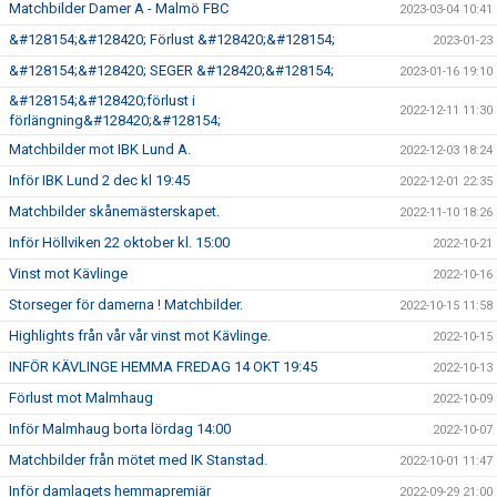
Matchbilder Damer A - Malmö FBC
2023-03-04 10:41
&#128154;&#128420; Förlust &#128420;&#128154;
2023-01-23
&#128154;&#128420; SEGER &#128420;&#128154;
2023-01-16 19:10
&#128154;&#128420;förlust i
2022-12-11 11:30
förlängning&#128420;&#128154;
Matchbilder mot IBK Lund A.
2022-12-03 18:24
Inför IBK Lund 2 dec kl 19:45
2022-12-01 22:35
Matchbilder skånemästerskapet.
2022-11-10 18:26
Inför Höllviken 22 oktober kl. 15:00
2022-10-21
Vinst mot Kävlinge
2022-10-16
Storseger för damerna ! Matchbilder.
2022-10-15 11:58
Highlights från vår vår vinst mot Kävlinge.
2022-10-15
INFÖR KÄVLINGE HEMMA FREDAG 14 OKT 19:45
2022-10-13
Förlust mot Malmhaug
2022-10-09
Inför Malmhaug borta lördag 14:00
2022-10-07
Matchbilder från mötet med IK Stanstad.
2022-10-01 11:47
Inför damlagets hemmapremiär
2022-09-29 21:00