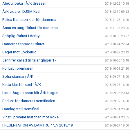
Alek tillbaka i Å/K dressen
2018-12-22 10:18
Å/K vidare i DJSM Kval
2018-12-10 09:13
Felica Karlsson klar för damerna
2018-11-23 16:00
Ännu en tung förlust för damerna
2018-11-08 23:05
Snöplig förlust i derbyt
2018-10-30 23:27
Damerna tappade i slutet
2018-10-24 22:24
Seger mot Lockerud
2018-10-22 23:12
Jennifer kallad till talangläger 17
2018-10-05 15:48
Förlust i premiären
2018-10-01 21:30
Sofia stannar i Å/K
2018-09-07 15:00
Katta klar för spel i Å/K
2018-09-05 16:00
Linda Augustsson blir Å/K trogen
2018-09-03 23:43
Förlust för damera i semifinalen
2018-09-02 14:50
Damlaget till semifinal
2018-09-01 20:20
Vinst i premiär matchen mot Röke
2018-08-31 23:05
PRESENTATION AV DAMTRUPPEN 2018/19
2018-08-27 18:00