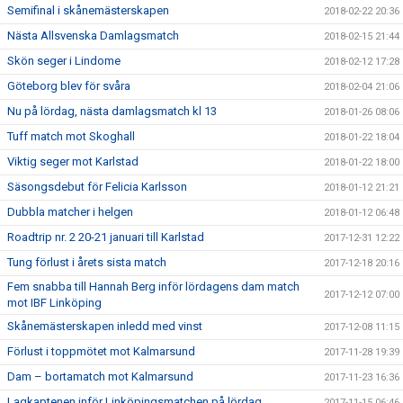
Semifinal i skånemästerskapen
2018-02-22 20:36
Nästa Allsvenska Damlagsmatch
2018-02-15 21:44
Skön seger i Lindome
2018-02-12 17:28
Göteborg blev för svåra
2018-02-04 21:06
Nu på lördag, nästa damlagsmatch kl 13
2018-01-26 08:06
Tuff match mot Skoghall
2018-01-22 18:04
Viktig seger mot Karlstad
2018-01-22 18:00
Säsongsdebut för Felicia Karlsson
2018-01-12 21:21
Dubbla matcher i helgen
2018-01-12 06:48
Roadtrip nr. 2 20-21 januari till Karlstad
2017-12-31 12:22
Tung förlust i årets sista match
2017-12-18 20:16
Fem snabba till Hannah Berg inför lördagens dam match
2017-12-12 07:00
mot IBF Linköping
Skånemästerskapen inledd med vinst
2017-12-08 11:15
Förlust i toppmötet mot Kalmarsund
2017-11-28 19:39
Dam – bortamatch mot Kalmarsund
2017-11-23 16:36
Lagkaptenen inför Linköpingsmatchen på lördag.
2017-11-15 06:46