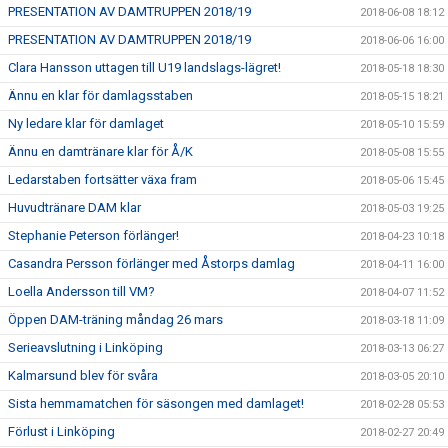
PRESENTATION AV DAMTRUPPEN 2018/19
2018-06-08 18:12
PRESENTATION AV DAMTRUPPEN 2018/19
2018-06-06 16:00
Clara Hansson uttagen till U19 landslags-lägret!
2018-05-18 18:30
Ännu en klar för damlagsstaben
2018-05-15 18:21
Ny ledare klar för damlaget
2018-05-10 15:59
Ännu en damtränare klar för Å/K
2018-05-08 15:55
Ledarstaben fortsätter växa fram
2018-05-06 15:45
Huvudtränare DAM klar
2018-05-03 19:25
Stephanie Peterson förlänger!
2018-04-23 10:18
Casandra Persson förlänger med Åstorps damlag
2018-04-11 16:00
Loella Andersson till VM?
2018-04-07 11:52
Öppen DAM-träning måndag 26 mars
2018-03-18 11:09
Serieavslutning i Linköping
2018-03-13 06:27
Kalmarsund blev för svåra
2018-03-05 20:10
Sista hemmamatchen för säsongen med damlaget!
2018-02-28 05:53
Förlust i Linköping
2018-02-27 20:49