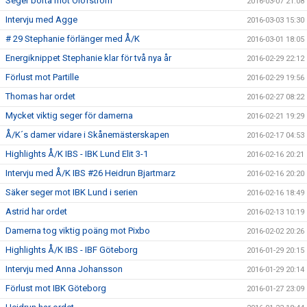
Seger borta mot Olofström
2016-03-07 21:08
Intervju med Agge
2016-03-03 15:30
# 29 Stephanie förlänger med Å/K
2016-03-01 18:05
Energiknippet Stephanie klar för två nya år
2016-02-29 22:12
Förlust mot Partille
2016-02-29 19:56
Thomas har ordet
2016-02-27 08:22
Mycket viktig seger för damerna
2016-02-21 19:29
Å/K´s damer vidare i Skånemästerskapen
2016-02-17 04:53
Highlights Å/K IBS - IBK Lund Elit 3-1
2016-02-16 20:21
Intervju med Å/K IBS #26 Heidrun Bjartmarz
2016-02-16 20:20
Säker seger mot IBK Lund i serien
2016-02-16 18:49
Astrid har ordet
2016-02-13 10:19
Damerna tog viktig poäng mot Pixbo
2016-02-02 20:26
Highlights Å/K IBS - IBF Göteborg
2016-01-29 20:15
Intervju med Anna Johansson
2016-01-29 20:14
Förlust mot IBK Göteborg
2016-01-27 23:09