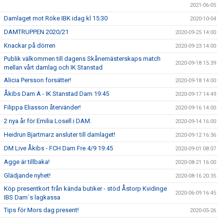
2021-06-05
Damlaget mot Röke IBK idag kl 15:30
2020-10-04
DAMTRUPPEN 2020/21
2020-09-25 14:00
Knackar på dörren
2020-09-23 14:00
Publik välkommen till dagens Skånemästerskaps match
2020-09-18 15:39
mellan vårt damlag och IK Stanstad
Alicia Persson forsätter!
2020-09-18 14:00
Åkibs Dam A - IK Stanstad Dam 19:45
2020-09-17 14:49
Filippa Eliasson återvänder!
2020-09-16 14:00
2 nya år för Emilia Losell i DAM.
2020-09-14 16:00
Heidrun Bjartmarz ansluter till damlaget!
2020-09-12 16:36
DM Live Åkibs - FCH Dam Fre 4/9 19:45
2020-09-01 08:07
Agge är tillbaka!
2020-08-21 16:00
Glädjande nyhet!
2020-08-16 20:35
Köp presentkort från kända butiker - stöd Åstorp Kvidinge
2020-06-09 16:45
IBS Dam´s lagkassa
Tips för Mors dag present!
2020-05-26