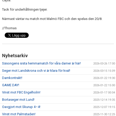
Cajsa.
Tack för underhållningen tjejer.
Närmast väntar nu match mot Malmö FBC och den spelas den 20/8.
//Thomas
Nyhetsarkiv
Säsongens sista hemmamatch för våra damer är här!
2026-03-26 17:00
Seger mot Landskrona och vi är klara för kval!
2026-03-15 15:09
Damkontrakt!
2026-01-22 19:30
GAME DAY!
2026-01-22 15:00
Vinst mot FBC Engelholm!
2026-01-17 00:04
Bortaseger mot Lund!
2025-12-14 19:35
Oavgjort mot Skurup 4–4!
2025-12-07 19:15
Vinst mot Palmstaden!
2025-11-30 12:25