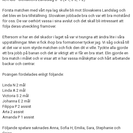
DOKUMENT
Första matchen med vårt nya lag skulle bli mot Slovakiens Landslag och
det blev en bra tillställning. Slovakien jobbade bra och var ett bra motstånd
KONTAKT
för oss. De var oerhört vassa i sina avslut och det skall bli intressant att
följa deras utveckling framöver.
MATCHER
Eftersom vi har en del skador i laget så var vi tvungna att ändra lite i våra
SERIETABELL
uppställningar. Men vi fick ihop bra formationer tycker jag. Vi såg också till
at det var vi som styrde matchen och fick den dit vi ville. Tyckte alla gjorde
ett bra jobb på banan och det är viktigt att vi får en bra start. Elin gjorde en
bra match i målet och vi visar att vi har vassa målskyttar och hårt arbetande
backar och centrar.
Poängen fördelades enligt följande:
Linda N 2 mål
Linda A 2 mål
Victoria S 2 mål
Johanna E 2 mål
Filippa P 2 assist
Arta 2 assist
Amanda P 1 assist
Följande spelare saknades Anna, Sofia H, Emilia, Sara, Stephanie och