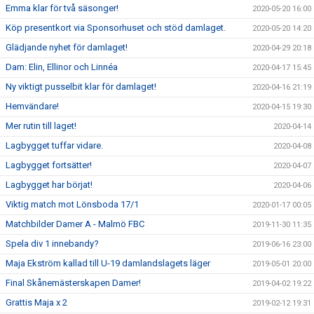
Emma klar för två säsonger!
2020-05-20 16:00
Köp presentkort via Sponsorhuset och stöd damlaget.
2020-05-20 14:20
Glädjande nyhet för damlaget!
2020-04-29 20:18
Dam: Elin, Ellinor och Linnéa
2020-04-17 15:45
Ny viktigt pusselbit klar för damlaget!
2020-04-16 21:19
Hemvändare!
2020-04-15 19:30
Mer rutin till laget!
2020-04-14
Lagbygget tuffar vidare.
2020-04-08
Lagbygget fortsätter!
2020-04-07
Lagbygget har börjat!
2020-04-06
Viktig match mot Lönsboda 17/1
2020-01-17 00:05
Matchbilder Damer A - Malmö FBC
2019-11-30 11:35
Spela div 1 innebandy?
2019-06-16 23:00
Maja Ekström kallad till U-19 damlandslagets läger
2019-05-01 20:00
Final Skånemästerskapen Damer!
2019-04-02 19:22
Grattis Maja x 2
2019-02-12 19:31