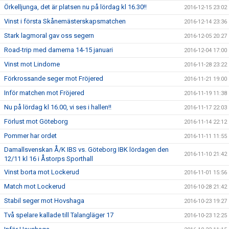
Örkelljunga, det är platsen nu på lördag kl 16.30!!
2016-12-15 23:02
Vinst i första Skånemästerskapsmatchen
2016-12-14 23:36
Stark lagmoral gav oss segern
2016-12-05 20:27
Road-trip med damerna 14-15 januari
2016-12-04 17:00
Vinst mot Lindome
2016-11-28 23:22
Förkrossande seger mot Fröjered
2016-11-21 19:00
Inför matchen mot Fröjered
2016-11-19 11:38
Nu på lördag kl 16.00, vi ses i hallen!!
2016-11-17 22:03
Förlust mot Göteborg
2016-11-14 22:12
Pommer har ordet
2016-11-11 11:55
Damallsvenskan Å/K IBS vs. Göteborg IBK lördagen den
2016-11-10 21:42
12/11 kl 16 i Åstorps Sporthall
Vinst borta mot Lockerud
2016-11-01 15:56
Match mot Lockerud
2016-10-28 21:42
Stabil seger mot Hovshaga
2016-10-23 19:27
Två spelare kallade till Talangläger 17
2016-10-23 12:25