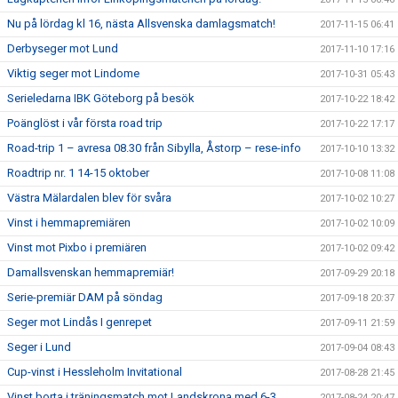
Nu på lördag kl 16, nästa Allsvenska damlagsmatch!
2017-11-15 06:41
Derbyseger mot Lund
2017-11-10 17:16
Viktig seger mot Lindome
2017-10-31 05:43
Serieledarna IBK Göteborg på besök
2017-10-22 18:42
Poänglöst i vår första road trip
2017-10-22 17:17
Road-trip 1 – avresa 08.30 från Sibylla, Åstorp – rese-info
2017-10-10 13:32
Roadtrip nr. 1 14-15 oktober
2017-10-08 11:08
Västra Mälardalen blev för svåra
2017-10-02 10:27
Vinst i hemmapremiären
2017-10-02 10:09
Vinst mot Pixbo i premiären
2017-10-02 09:42
Damallsvenskan hemmapremiär!
2017-09-29 20:18
Serie-premiär DAM på söndag
2017-09-18 20:37
Seger mot Lindås I genrepet
2017-09-11 21:59
Seger i Lund
2017-09-04 08:43
Cup-vinst i Hessleholm Invitational
2017-08-28 21:45
Vinst borta i träningsmatch mot Landskrona med 6-3
2017-08-24 20:47