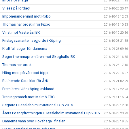
Inför Hovshaga
2016-10-22 11:15
Vi ses på lördag!
2016-10-20 20:47
Imponerande vinst mot Pixbo
2016-10-16 12:03
Thomas har ordet inför Pixbo
2016-10-15 10:53
Vinst mot Västerås IBK
2016-10-10 20:56
Frislagsvarianten avgjorde i Köping
2016-10-08 21:58
Kraftfull seger för damerna
2016-09-26 09:56
Seger i hemmapremiären mot Skoghalls IBK
2016-09-24 16:55
Thomas har ordet
2016-09-23 17:15
Häng med på vår road tripp
2016-09-22 16:07
Rutinerade Sara klar för Å/K
2016-09-21 02:29
Premiären i Jönköping avklarad
2016-09-17 22:23
Träningsmatch mot Malmö FBC
2016-09-11 16:54
Segrare i Hessleholm Invitational Cup 2016
2016-08-29 12:00
Årets Poängdrottningen i Hessleholm Invitational Cup 2016
2016-08-28 23:23
Damerna vann över Hovshaga i finalen
2016-08-28 19:55