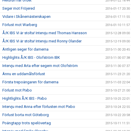
Heidrun har ordet
2016-01-22 18:44
Seger mot Fröjered
2016-01-17 20:30
Vidare i Skånemästerskapen
2016-01-17 11:55
Förlust mot Warberg
2016-01-10 11:57
Å/K IBS Vi är stolta! Intervju med Thomas Hansson
2015-12-28 09:00
Å/K IBS Vi är stolta! Intervju med Ronny Olander
2015-12-19 09:00
Äntligen seger för damerna
2015-11-30 20:45
Highlights Å/K IBS - Olofström IBK
2015-11-30 07:38
Intervju med Arta efter segern mot Olofström
2015-11-30 07:37
Ännu en uddamålsförlust
2015-11-23 21:20
Första trepoängaren för damerna
2015-11-03 22:04
Förlust mot Pixbo
2015-10-27 21:00
Hightlights Å/K IBS - Pixbo
2015-10-25 22:01
Intervju med Anna efter förlusten mot Pixbo
2015-10-24 22:55
Förlust borta mot Göteborg
2015-10-22 20:58
Poängtapp trots spelövertag
2015-10-11 11:51