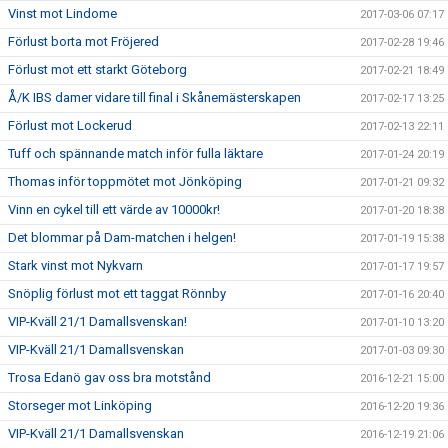
Vinst mot Lindome
2017-03-06 07:17
Förlust borta mot Fröjered
2017-02-28 19:46
Förlust mot ett starkt Göteborg
2017-02-21 18:49
Å/K IBS damer vidare till final i Skånemästerskapen
2017-02-17 13:25
Förlust mot Lockerud
2017-02-13 22:11
Tuff och spännande match inför fulla läktare
2017-01-24 20:19
Thomas inför toppmötet mot Jönköping
2017-01-21 09:32
Vinn en cykel till ett värde av 10000kr!
2017-01-20 18:38
Det blommar på Dam-matchen i helgen!
2017-01-19 15:38
Stark vinst mot Nykvarn
2017-01-17 19:57
Snöplig förlust mot ett taggat Rönnby
2017-01-16 20:40
VIP-Kväll 21/1 Damallsvenskan!
2017-01-10 13:20
VIP-Kväll 21/1 Damallsvenskan
2017-01-03 09:30
Trosa Edanö gav oss bra motstånd
2016-12-21 15:00
Storseger mot Linköping
2016-12-20 19:36
VIP-Kväll 21/1 Damallsvenskan
2016-12-19 21:06