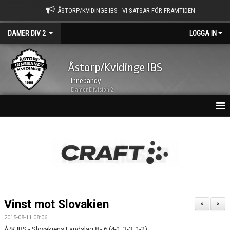
ÅSTORP/KVIDINGE IBS - VI SATSAR FÖR FRAMTIDEN
DAMER DIV 2
LOGGA IN
Åstorp/Kvidinge IBS
Innebandy
Damer Division 2
HEM
NYHETSARKIV
KALENDER
TRUPPEN
Vinst mot Slovakien
<
>
BILDGALLERI
2015-08-11 08:06
Å/K IBS - Slovakiens Landslag 8 - 6 (4-1, 3-3, 1-2)