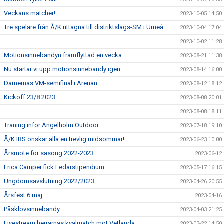
Veckans matcher!
2023-10-05 14:50
Tre spelare från Å/K uttagna till distriktslags-SM i Umeå
2023-10-04 17:04
2023-10-02 11:28
Motionsinnebandyn framflyttad en vecka
2023-08-21 11:38
Nu startar vi upp motionsinnebandy igen
2023-08-14 16:00
Damernas VM-semifinal i Arenan
2023-08-12 18:12
Kickoff 23/8 2023
2023-08-08 20:01
2023-08-08 18:11
Träning inför Ängelholm Outdoor
2023-07-18 19:10
Å/K IBS önskar alla en trevlig midsommar!
2023-06-23 10:00
Årsmöte för säsong 2022-2023
2023-06-12
Erica Camper fick Ledarstipendium
2023-05-17 16:15
Ungdomsavslutning 2022/2023
2023-04-26 20:55
Årsfest 6 maj
2023-04-16
Påsklovsinnebandy
2023-04-03 21:25
Livestream herrarnas kvalmatch mot Vetlanda.
2023-03-22 14:50