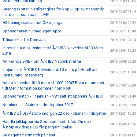
Viktor Persson tillbaka
2018-09-09 10:05
Säsongskorten nu tillgängliga för köp - upplev innebandy
2018-09-07 08:19
när den är som bäst - LIVE!
H2 träningsspelar mot Örkelljunga
2018-09-06 22:54
Sponsorhuset nu med egen App!
2018-08-11 10:49
Tränare klar för Dam Jas
2018-05-01 21:15
Intressanta diskussioner på Å/K IBS Nätverksträff 3 Mars
2018-03-04 16:25
2018
Artikel hos SKIBF om Å/K IBS Nätverksträffar
2018-02-08 22:20
Inbjudan till Å/K IBS Nätverksträff 3 mars på Hotell och
2018-01-21 10:00
Restaurang Rosenberg
Nästa Nätverksträff 3 mars kl.1000-1230! Boka datum och
2018-01-07 22:20
tid! Mer information kommer inom kort!
Sponsormatch - 17 januari - Nytt sätt att sponsra Å/K IBS!
2018-01-07 21:40
Nominera till Skånska Idrottspriser 2017
2017-12-26 08:00
Å/K IBS på Oj i Åstorp imorgon 22 dec - chans till fribiljetter
2017-12-21 16:23
Handla julklappar via Sponsorhuset - både Du och
2017-12-06 13:36
Åstorp/Kvidinge IBS får pengar tillbaka!
Se dagens herrmatch på nätet
2017-11-26 14:01