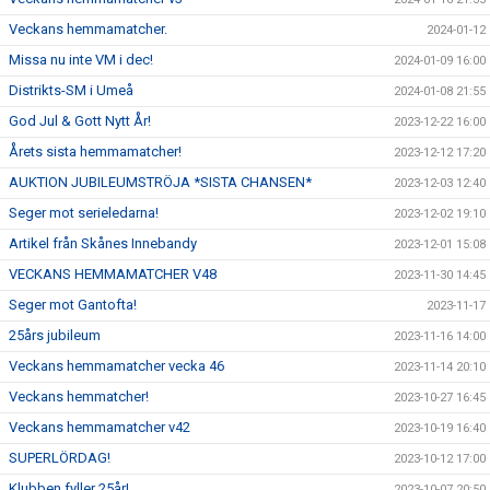
Veckans hemmamatcher.
2024-01-12
Missa nu inte VM i dec!
2024-01-09 16:00
Distrikts-SM i Umeå
2024-01-08 21:55
God Jul & Gott Nytt År!
2023-12-22 16:00
Årets sista hemmamatcher!
2023-12-12 17:20
AUKTION JUBILEUMSTRÖJA *SISTA CHANSEN*
2023-12-03 12:40
Seger mot serieledarna!
2023-12-02 19:10
Artikel från Skånes Innebandy
2023-12-01 15:08
VECKANS HEMMAMATCHER V48
2023-11-30 14:45
Seger mot Gantofta!
2023-11-17
25års jubileum
2023-11-16 14:00
Veckans hemmamatcher vecka 46
2023-11-14 20:10
Veckans hemmatcher!
2023-10-27 16:45
Veckans hemmamatcher v42
2023-10-19 16:40
SUPERLÖRDAG!
2023-10-12 17:00
Klubben fyller 25år!
2023-10-07 20:50