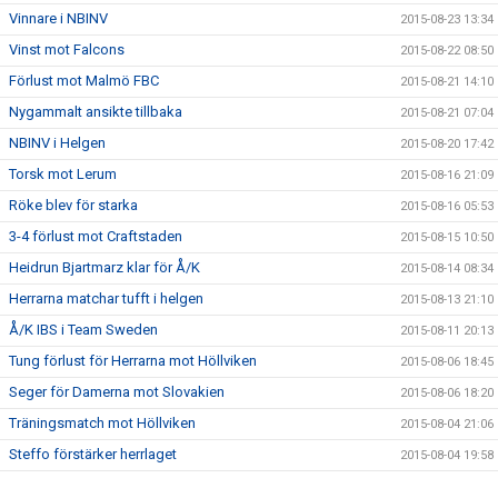
Vinnare i NBINV
2015-08-23 13:34
Vinst mot Falcons
2015-08-22 08:50
Förlust mot Malmö FBC
2015-08-21 14:10
Nygammalt ansikte tillbaka
2015-08-21 07:04
NBINV i Helgen
2015-08-20 17:42
Torsk mot Lerum
2015-08-16 21:09
Röke blev för starka
2015-08-16 05:53
3-4 förlust mot Craftstaden
2015-08-15 10:50
Heidrun Bjartmarz klar för Å/K
2015-08-14 08:34
Herrarna matchar tufft i helgen
2015-08-13 21:10
Å/K IBS i Team Sweden
2015-08-11 20:13
Tung förlust för Herrarna mot Höllviken
2015-08-06 18:45
Seger för Damerna mot Slovakien
2015-08-06 18:20
Träningsmatch mot Höllviken
2015-08-04 21:06
Steffo förstärker herrlaget
2015-08-04 19:58
Damerna möter Slovakiens Landslag
2015-07-31 16:21