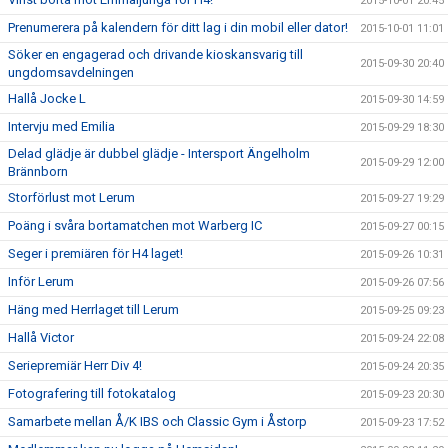
2015-10-01 20:45
Prenumerera på kalendern för ditt lag i din mobil eller dator!
2015-10-01 11:01
Söker en engagerad och drivande kioskansvarig till
2015-09-30 20:40
ungdomsavdelningen
Hallå Jocke L
2015-09-30 14:59
Intervju med Emilia
2015-09-29 18:30
Delad glädje är dubbel glädje - Intersport Ängelholm
2015-09-29 12:00
Brännborn
Storförlust mot Lerum
2015-09-27 19:29
Poäng i svåra bortamatchen mot Warberg IC
2015-09-27 00:15
Seger i premiären för H4 laget!
2015-09-26 10:31
Inför Lerum
2015-09-26 07:56
Häng med Herrlaget till Lerum
2015-09-25 09:23
Hallå Victor
2015-09-24 22:08
Seriepremiär Herr Div 4!
2015-09-24 20:35
Fotografering till fotokatalog
2015-09-23 20:30
Samarbete mellan Å/K IBS och Classic Gym i Åstorp
2015-09-23 17:52