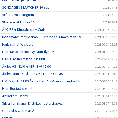
Matcher helgen 3-5 dec
2021-12-03
SÖNDAGENS MATCHER 19 sep
2021-09-18
Vi finns på Instagram
2021-07-11
Skånelaget Flickor 16
2021-06-24
Å/K IBS + Klubbhuset + Craft
2021-04-18 12:00
Bortamatch mot Malmö FBC torsdag 4 mars start 19:00
2021-03-03 22:22
Förlust mot Warberg
2021-02-24 22:28
Herr: Matchen mot Nykvarn flyttas!
2021-01-15 12:11
Herr: Dagens match inställd!
2020-12-19 13:48
Åkibs H3 - Eslövs IBF 13/9 12:00
2020-09-12 11:22
Åkibs Dam - Kävlinge AIK Fre 11/9 19:45
2020-09-11 10:42
LIVE 29/8 kl 11:00 Åkibs Herr A - Munka-Ljungby IBK
2020-08-28 19:40
Herr: Bostad sökes!
2020-06-12 12:00
Artikel om Conny
2020-03-04 10:33
Silver för Skåne i Distriktsmästerskapet!
2020-01-07 12:05
God Jul & Gott Nytt År!
2019-12-24 20:37