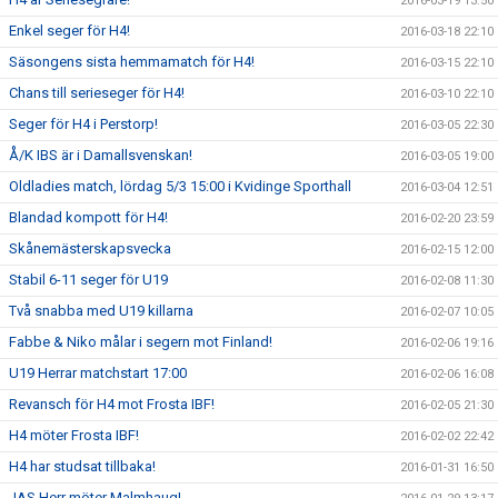
2016-03-19 13:50
Enkel seger för H4!
2016-03-18 22:10
Säsongens sista hemmamatch för H4!
2016-03-15 22:10
Chans till serieseger för H4!
2016-03-10 22:10
Seger för H4 i Perstorp!
2016-03-05 22:30
Å/K IBS är i Damallsvenskan!
2016-03-05 19:00
Oldladies match, lördag 5/3 15:00 i Kvidinge Sporthall
2016-03-04 12:51
Blandad kompott för H4!
2016-02-20 23:59
Skånemästerskapsvecka
2016-02-15 12:00
Stabil 6-11 seger för U19
2016-02-08 11:30
Två snabba med U19 killarna
2016-02-07 10:05
Fabbe & Niko målar i segern mot Finland!
2016-02-06 19:16
U19 Herrar matchstart 17:00
2016-02-06 16:08
Revansch för H4 mot Frosta IBF!
2016-02-05 21:30
H4 möter Frosta IBF!
2016-02-02 22:42
H4 har studsat tillbaka!
2016-01-31 16:50
JAS Herr möter Malmhaug!