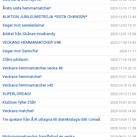
Årets sista hemmamatcher!
2023-12-12 17:20
AUKTION JUBILEUMSTRÖJA *SISTA CHANSEN*
2023-12-03 12:40
Seger mot serieledarna!
2023-12-02 19:10
Artikel från Skånes Innebandy
2023-12-01 15:08
VECKANS HEMMAMATCHER V48
2023-11-30 14:45
Seger mot Gantofta!
2023-11-17
25års jubileum
2023-11-16 14:00
Veckans hemmamatcher vecka 46
2023-11-14 20:10
Veckans hemmatcher!
2023-10-27 16:45
Veckans hemmamatcher v42
2023-10-19 16:40
SUPERLÖRDAG!
2023-10-12 17:00
Klubben fyller 25år!
2023-10-07 20:50
Veckans matcher!
2023-10-05 14:50
Tre spelare från Å/K uttagna till distriktslags-SM i Umeå
2023-10-04 17:04
2023-10-02 11:28
Motionsinnebandyn framflyttad en vecka
2023-08-21 11:38