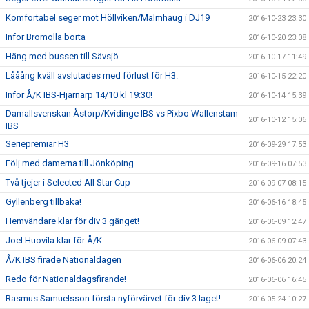
Komfortabel seger mot Höllviken/Malmhaug i DJ19
2016-10-23 23:30
Inför Bromölla borta
2016-10-20 23:08
Häng med bussen till Sävsjö
2016-10-17 11:49
Lååång kväll avslutades med förlust för H3.
2016-10-15 22:20
Inför Å/K IBS-Hjärnarp 14/10 kl 19:30!
2016-10-14 15:39
Damallsvenskan Åstorp/Kvidinge IBS vs Pixbo Wallenstam
2016-10-12 15:06
IBS
Seriepremiär H3
2016-09-29 17:53
Följ med damerna till Jönköping
2016-09-16 07:53
Två tjejer i Selected All Star Cup
2016-09-07 08:15
Gyllenberg tillbaka!
2016-06-16 18:45
Hemvändare klar för div 3 gänget!
2016-06-09 12:47
Joel Huovila klar för Å/K
2016-06-09 07:43
Å/K IBS firade Nationaldagen
2016-06-06 20:24
Redo för Nationaldagsfirande!
2016-06-06 16:45
Rasmus Samuelsson första nyförvärvet för div 3 laget!
2016-05-24 10:27