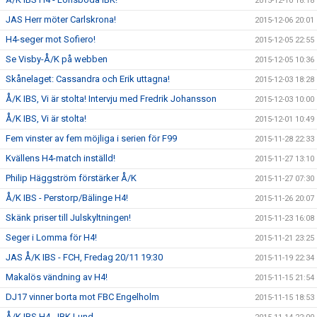
2015-12-10 18:18
JAS Herr möter Carlskrona!
2015-12-06 20:01
H4-seger mot Sofiero!
2015-12-05 22:55
Se Visby-Å/K på webben
2015-12-05 10:36
Skånelaget: Cassandra och Erik uttagna!
2015-12-03 18:28
Å/K IBS, Vi är stolta! Intervju med Fredrik Johansson
2015-12-03 10:00
Å/K IBS, Vi är stolta!
2015-12-01 10:49
Fem vinster av fem möjliga i serien för F99
2015-11-28 22:33
Kvällens H4-match inställd!
2015-11-27 13:10
Philip Häggström förstärker Å/K
2015-11-27 07:30
Å/K IBS - Perstorp/Bälinge H4!
2015-11-26 20:07
Skänk priser till Julskyltningen!
2015-11-23 16:08
Seger i Lomma för H4!
2015-11-21 23:25
JAS Å/K IBS - FCH, Fredag 20/11 19:30
2015-11-19 22:34
Makalös vändning av H4!
2015-11-15 21:54
DJ17 vinner borta mot FBC Engelholm
2015-11-15 18:53
Å/K IBS H4 - IBK Lund