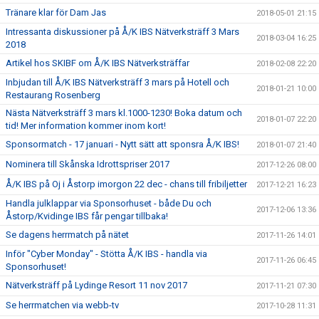
Tränare klar för Dam Jas
2018-05-01 21:15
Intressanta diskussioner på Å/K IBS Nätverksträff 3 Mars
2018-03-04 16:25
2018
Artikel hos SKIBF om Å/K IBS Nätverksträffar
2018-02-08 22:20
Inbjudan till Å/K IBS Nätverksträff 3 mars på Hotell och
2018-01-21 10:00
Restaurang Rosenberg
Nästa Nätverksträff 3 mars kl.1000-1230! Boka datum och
2018-01-07 22:20
tid! Mer information kommer inom kort!
Sponsormatch - 17 januari - Nytt sätt att sponsra Å/K IBS!
2018-01-07 21:40
Nominera till Skånska Idrottspriser 2017
2017-12-26 08:00
Å/K IBS på Oj i Åstorp imorgon 22 dec - chans till fribiljetter
2017-12-21 16:23
Handla julklappar via Sponsorhuset - både Du och
2017-12-06 13:36
Åstorp/Kvidinge IBS får pengar tillbaka!
Se dagens herrmatch på nätet
2017-11-26 14:01
Inför "Cyber Monday" - Stötta Å/K IBS - handla via
2017-11-26 06:45
Sponsorhuset!
Nätverksträff på Lydinge Resort 11 nov 2017
2017-11-21 07:30
Se herrmatchen via webb-tv
2017-10-28 11:31