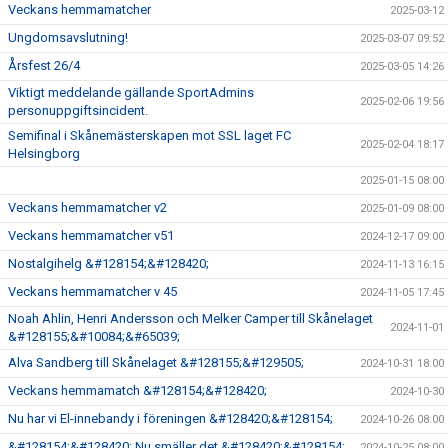
Veckans hemmamatcher
2025-03-12
Ungdomsavslutning!
2025-03-07 09:52
Årsfest 26/4
2025-03-05 14:26
Viktigt meddelande gällande SportAdmins
2025-02-06 19:56
personuppgiftsincident.
Semifinal i Skånemästerskapen mot SSL laget FC
2025-02-04 18:17
Helsingborg
2025-01-15 08:00
Veckans hemmamatcher v2
2025-01-09 08:00
Veckans hemmamatcher v51
2024-12-17 09:00
Nostalgihelg &#128154;&#128420;
2024-11-13 16:15
Veckans hemmamatcher v 45
2024-11-05 17:45
Noah Ahlin, Henri Andersson och Melker Camper till Skånelaget
2024-11-01
&#128155;&#10084;&#65039;
Alva Sandberg till Skånelaget &#128155;&#129505;
2024-10-31 18:00
Veckans hemmamatch &#128154;&#128420;
2024-10-30
Nu har vi El-innebandy i föreningen &#128420;&#128154;
2024-10-26 08:00
&#128154;&#128420; Nu smäller det &#128420;&#128154;
2024-10-25 08:00