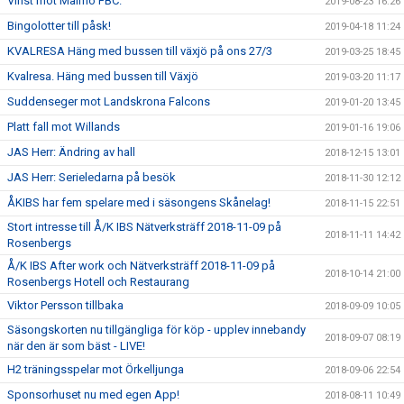
Vinst mot Malmö FBC.
2019-08-23 16:26
Bingolotter till påsk!
2019-04-18 11:24
KVALRESA Häng med bussen till växjö på ons 27/3
2019-03-25 18:45
Kvalresa. Häng med bussen till Växjö
2019-03-20 11:17
Suddenseger mot Landskrona Falcons
2019-01-20 13:45
Platt fall mot Willands
2019-01-16 19:06
JAS Herr: Ändring av hall
2018-12-15 13:01
JAS Herr: Serieledarna på besök
2018-11-30 12:12
ÅKIBS har fem spelare med i säsongens Skånelag!
2018-11-15 22:51
Stort intresse till Å/K IBS Nätverksträff 2018-11-09 på
2018-11-11 14:42
Rosenbergs
Å/K IBS After work och Nätverksträff 2018-11-09 på
2018-10-14 21:00
Rosenbergs Hotell och Restaurang
Viktor Persson tillbaka
2018-09-09 10:05
Säsongskorten nu tillgängliga för köp - upplev innebandy
2018-09-07 08:19
när den är som bäst - LIVE!
H2 träningsspelar mot Örkelljunga
2018-09-06 22:54
Sponsorhuset nu med egen App!
2018-08-11 10:49