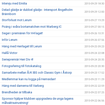
Intervju med Emilia
2015-09-29 18:30
Delad glädje är dubbel glädje - Intersport Ängelholm
2015-09-29 12:00
Brännborn
Storförlust mot Lerum
2015-09-27 19:29
Poäng i svåra bortamatchen mot Warberg IC
2015-09-27 00:15
Seger i premiären för H4 laget!
2015-09-26 10:31
Inför Lerum
2015-09-26 07:56
Häng med Herrlaget till Lerum
2015-09-25 09:23
Hallå Victor
2015-09-24 22:08
Seriepremiär Herr Div 4!
2015-09-24 20:35
Fotografering till fotokatalog
2015-09-23 20:30
Samarbete mellan Å/K IBS och Classic Gym i Åstorp
2015-09-23 17:52
Medlemmar kan nu logga på Hemsidan!
2015-09-23 11:29
Häng med damerna till Varberg
2015-09-22 22:59
Brendheden är tillbaka
2015-09-22 07:25
Sponsor hjälper klubben uppgradera de unga lagens
2015-09-22 06:56
målvaktsutrustning!