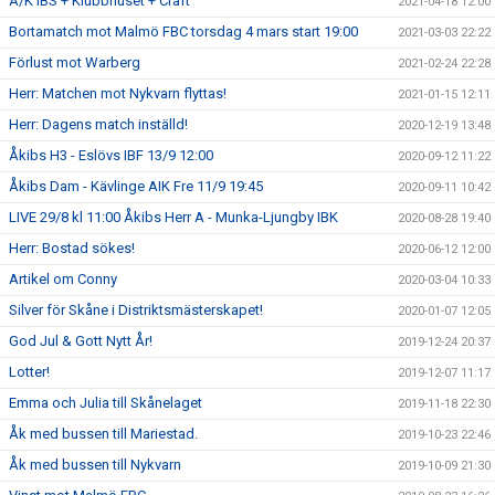
Å/K IBS + Klubbhuset + Craft
2021-04-18 12:00
Bortamatch mot Malmö FBC torsdag 4 mars start 19:00
2021-03-03 22:22
Förlust mot Warberg
2021-02-24 22:28
Herr: Matchen mot Nykvarn flyttas!
2021-01-15 12:11
Herr: Dagens match inställd!
2020-12-19 13:48
Åkibs H3 - Eslövs IBF 13/9 12:00
2020-09-12 11:22
Åkibs Dam - Kävlinge AIK Fre 11/9 19:45
2020-09-11 10:42
LIVE 29/8 kl 11:00 Åkibs Herr A - Munka-Ljungby IBK
2020-08-28 19:40
Herr: Bostad sökes!
2020-06-12 12:00
Artikel om Conny
2020-03-04 10:33
Silver för Skåne i Distriktsmästerskapet!
2020-01-07 12:05
God Jul & Gott Nytt År!
2019-12-24 20:37
Lotter!
2019-12-07 11:17
Emma och Julia till Skånelaget
2019-11-18 22:30
Åk med bussen till Mariestad.
2019-10-23 22:46
Åk med bussen till Nykvarn
2019-10-09 21:30