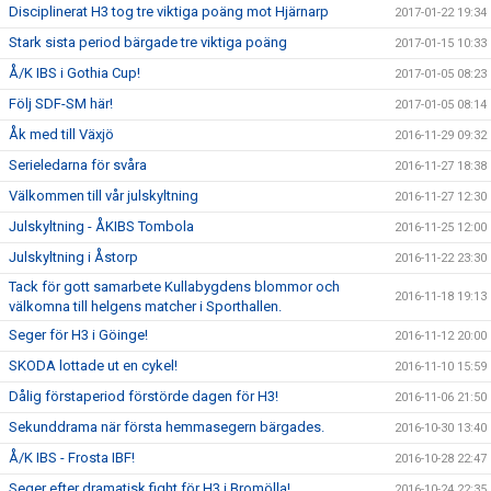
Disciplinerat H3 tog tre viktiga poäng mot Hjärnarp
2017-01-22 19:34
Stark sista period bärgade tre viktiga poäng
2017-01-15 10:33
Å/K IBS i Gothia Cup!
2017-01-05 08:23
Följ SDF-SM här!
2017-01-05 08:14
Åk med till Växjö
2016-11-29 09:32
Serieledarna för svåra
2016-11-27 18:38
Välkommen till vår julskyltning
2016-11-27 12:30
Julskyltning - ÅKIBS Tombola
2016-11-25 12:00
Julskyltning i Åstorp
2016-11-22 23:30
Tack för gott samarbete Kullabygdens blommor och
2016-11-18 19:13
välkomna till helgens matcher i Sporthallen.
Seger för H3 i Göinge!
2016-11-12 20:00
SKODA lottade ut en cykel!
2016-11-10 15:59
Dålig förstaperiod förstörde dagen för H3!
2016-11-06 21:50
Sekunddrama när första hemmasegern bärgades.
2016-10-30 13:40
Å/K IBS - Frosta IBF!
2016-10-28 22:47
Seger efter dramatisk fight för H3 i Bromölla!
2016-10-24 22:35