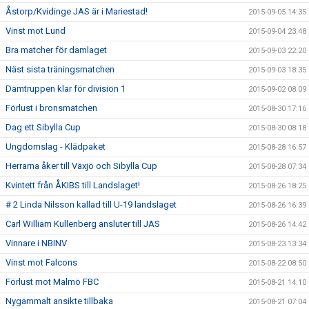
Åstorp/Kvidinge JAS är i Mariestad!
2015-09-05 14:35
Vinst mot Lund
2015-09-04 23:48
Bra matcher för damlaget
2015-09-03 22:20
Näst sista träningsmatchen
2015-09-03 18:35
Damtruppen klar för division 1
2015-09-02 08:09
Förlust i bronsmatchen
2015-08-30 17:16
Dag ett Sibylla Cup
2015-08-30 08:18
Ungdomslag - Klädpaket
2015-08-28 16:57
Herrarna åker till Växjö och Sibylla Cup
2015-08-28 07:34
Kvintett från ÅKIBS till Landslaget!
2015-08-26 18:25
# 2 Linda Nilsson kallad till U-19 landslaget
2015-08-26 16:39
Carl William Kullenberg ansluter till JAS
2015-08-26 14:42
Vinnare i NBINV
2015-08-23 13:34
Vinst mot Falcons
2015-08-22 08:50
Förlust mot Malmö FBC
2015-08-21 14:10
Nygammalt ansikte tillbaka
2015-08-21 07:04