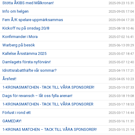
Stötta ÅKIBS med Målkronan!
2025-09-23 15:31
Info om helgen
2025-09-05 17:04
Fem Å/K spelare uppmärksammas
2025-09-04 17:20
Kickoff nu på onsdag 20/8
2025-08-18 10:46
Konfirmander i Mora
2025-07-02 16:41
Warberg på besök
2025-06-13 09:29
Kallelse Årsstämma 2025
2025-05-07 18:47
Damlagets första nyförvärv!
2025-05-07 12:40
Idrottsrabatthäfte vår sommar?
2025-04-19 17:21
Årsfest!
2025-04-05 10:23
1-KRONASMATCHEN - TACK TILL VÅRA SPONSORER!
2025-03-19 07:33
Dags för revansch – låt oss fylla arenan!
2025-03-18 19:08
1-KRONASMATCHEN - TACK TILL VÅRA SPONSORER
2025-03-17 18:53
Förlust i rond ett
2025-03-17 14:44
GAMEDAY!
2025-03-16 11:31
1-KRONAS MATCHEN – TACK TILL VÅRA SPONSORER!
2025-03-15 21:14