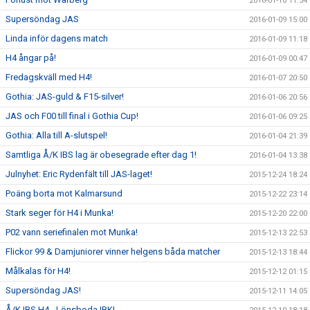
2016-01-10 11:54
Supersöndag JAS
2016-01-09 15:00
Linda inför dagens match
2016-01-09 11:18
H4 ångar på!
2016-01-09 00:47
Fredagskväll med H4!
2016-01-07 20:50
Gothia: JAS-guld & F15-silver!
2016-01-06 20:56
JAS och F00 till final i Gothia Cup!
2016-01-06 09:25
Gothia: Alla till A-slutspel!
2016-01-04 21:39
Samtliga Å/K IBS lag är obesegrade efter dag 1!
2016-01-04 13:38
Julnyhet: Eric Rydenfält till JAS-laget!
2015-12-24 18:24
Poäng borta mot Kalmarsund
2015-12-22 23:14
Stark seger för H4 i Munka!
2015-12-20 22:00
P02 vann seriefinalen mot Munka!
2015-12-13 22:53
Flickor 99 & Damjuniorer vinner helgens båda matcher
2015-12-13 18:44
Målkalas för H4!
2015-12-12 01:15
Supersöndag JAS!
2015-12-11 14:05
Å/K IBS H4 - Lönsboda IBK!