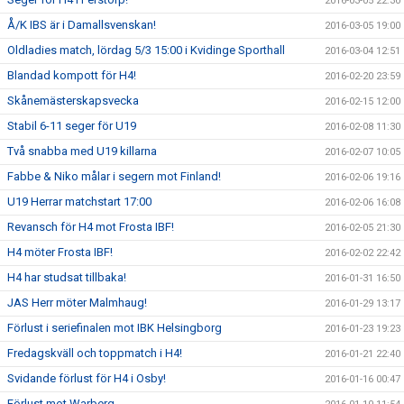
2016-03-05 22:30
Å/K IBS är i Damallsvenskan!
2016-03-05 19:00
Oldladies match, lördag 5/3 15:00 i Kvidinge Sporthall
2016-03-04 12:51
Blandad kompott för H4!
2016-02-20 23:59
Skånemästerskapsvecka
2016-02-15 12:00
Stabil 6-11 seger för U19
2016-02-08 11:30
Två snabba med U19 killarna
2016-02-07 10:05
Fabbe & Niko målar i segern mot Finland!
2016-02-06 19:16
U19 Herrar matchstart 17:00
2016-02-06 16:08
Revansch för H4 mot Frosta IBF!
2016-02-05 21:30
H4 möter Frosta IBF!
2016-02-02 22:42
H4 har studsat tillbaka!
2016-01-31 16:50
JAS Herr möter Malmhaug!
2016-01-29 13:17
Förlust i seriefinalen mot IBK Helsingborg
2016-01-23 19:23
Fredagskväll och toppmatch i H4!
2016-01-21 22:40
Svidande förlust för H4 i Osby!
2016-01-16 00:47
Förlust mot Warberg