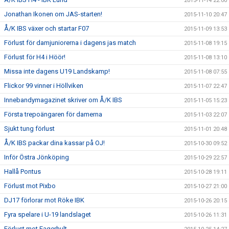
2015-11-14 22:00
Jonathan Ikonen om JAS-starten!
2015-11-10 20:47
Å/K IBS växer och startar F07
2015-11-09 13:53
Förlust för damjuniorerna i dagens jas match
2015-11-08 19:15
Förlust för H4 i Höör!
2015-11-08 13:10
Missa inte dagens U19 Landskamp!
2015-11-08 07:55
Flickor 99 vinner i Höllviken
2015-11-07 22:47
Innebandymagazinet skriver om Å/K IBS
2015-11-05 15:23
Första trepoängaren för damerna
2015-11-03 22:07
Sjukt tung förlust
2015-11-01 20:48
Å/K IBS packar dina kassar på OJ!
2015-10-30 09:52
Inför Östra Jönköping
2015-10-29 22:57
Hallå Pontus
2015-10-28 19:11
Förlust mot Pixbo
2015-10-27 21:00
DJ17 förlorar mot Röke IBK
2015-10-26 20:15
Fyra spelare i U-19 landslaget
2015-10-26 11:31
Förlust mot Fagerhult