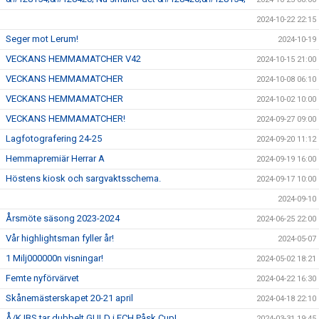
2024-10-22 22:15
Seger mot Lerum!
2024-10-19
VECKANS HEMMAMATCHER V42
2024-10-15 21:00
VECKANS HEMMAMATCHER
2024-10-08 06:10
VECKANS HEMMAMATCHER
2024-10-02 10:00
VECKANS HEMMAMATCHER!
2024-09-27 09:00
Lagfotografering 24-25
2024-09-20 11:12
Hemmapremiär Herrar A
2024-09-19 16:00
Höstens kiosk och sargvaktsschema.
2024-09-17 10:00
2024-09-10
Årsmöte säsong 2023-2024
2024-06-25 22:00
Vår highlightsman fyller år!
2024-05-07
1 Milj000000n visningar!
2024-05-02 18:21
Femte nyförvärvet
2024-04-22 16:30
Skånemästerskapet 20-21 april
2024-04-18 22:10
Å/K IBS tar dubbelt GULD i FCH Påsk Cup!
2024-03-31 19:45