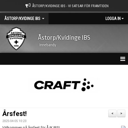
ÅSTORP/KVIDINGE IBS - VI SATSAR FÖR FRAMTIDEN
ÅSTORP/KVIDINGE IBS
LOGGA IN
Åstorp/Kvidinge IBS
Innebandy
HEM
ÅKIBS YOUTUBE KANAL
NYHETSARKIV
AGENDA 2030
Årsfest!
<
>
KALENDER
2025-04-05 10:23
Välkommen på årsfest för Å/K IBS!