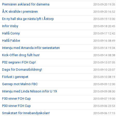
Premiären avklarad för damerna
2015-09-20 19:35
Å/K skrällde i premiären
2015-09-20 16:52
En ny hall ska ge nästa lyft i Åstorp
2015-09-19 13:00
Inför Visby
2015-09-18 20:45
Hallå Conny
2015-09-17 12:42
Hallå Fabbe
2015-09-16 08:49
Intervju med Amanda inför seriestarten
2015-09-14 19:34
Kick-Offen drog fullt hus!
2015-09-14 08:38
P02 segrare i FCH Cup!
2015-09-13 07:05
Dags för Domarutbildning!
2015-09-10 23:07
Förlust i genrepet
2015-09-10 08:19
Genrep mot Malmö FBC
2015-09-09 12:00
Intervju med Linda Nilsson inför U 19
2015-09-09 08:00
F00 vinner FCH Cup
2015-09-07 19:00
P00 vinner FCH Cup
2015-09-06 23:53
Smakstart för Innebandyskolan!
2015-09-06 17:15