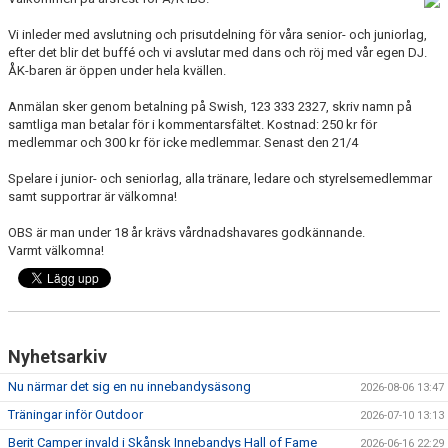
VÅRA LAG
Vi inleder med avslutning och prisutdelning för våra senior- och juniorlag,
efter det blir det buffé och vi avslutar med dans och röj med vår egen DJ.
MEDLEMSKAP
ÅK-baren är öppen under hela kvällen.
MATCHER
Anmälan sker genom betalning på Swish, 123 333 2327, skriv namn på
samtliga man betalar för i kommentarsfältet. Kostnad: 250 kr för
medlemmar och 300 kr för icke medlemmar. Senast den 21/4
ÅKIBS WEBSHOP
Spelare i junior- och seniorlag, alla tränare, ledare och styrelsemedlemmar
OM OSS
samt supportrar är välkomna!
OBS är man under 18 år krävs vårdnadshavares godkännande.
Varmt välkomna!
Nyhetsarkiv
Nu närmar det sig en nu innebandysäsong
2026-08-06 13:47
Träningar inför Outdoor
2026-07-10 13:13
Berit Camper invald i Skånsk Innebandys Hall of Fame
2026-06-16 22:29