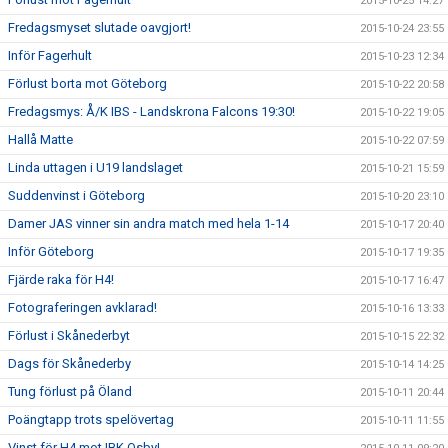
2015-10-25 14:27
Fredagsmyset slutade oavgjort!
2015-10-24 23:55
Inför Fagerhult
2015-10-23 12:34
Förlust borta mot Göteborg
2015-10-22 20:58
Fredagsmys: Å/K IBS - Landskrona Falcons 19:30!
2015-10-22 19:05
Hallå Matte
2015-10-22 07:59
Linda uttagen i U19 landslaget
2015-10-21 15:59
Suddenvinst i Göteborg
2015-10-20 23:10
Damer JAS vinner sin andra match med hela 1-14
2015-10-17 20:40
Inför Göteborg
2015-10-17 19:35
Fjärde raka för H4!
2015-10-17 16:47
Fotograferingen avklarad!
2015-10-16 13:33
Förlust i Skånederbyt
2015-10-15 22:32
Dags för Skånederby
2015-10-14 14:25
Tung förlust på Öland
2015-10-11 20:44
Poängtapp trots spelövertag
2015-10-11 11:55
Vinst för H4 mot IBK Osby!