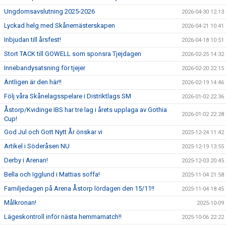
Ungdomsavslutning 2025-2026
2026-04-30 12:13
Lyckad helg med Skånemästerskapen
2026-04-21 10:41
Inbjudan till årsfest!
2026-04-18 10:51
Stort TACK till GOWELL som sponsra Tjejdagen
2026-02-25 14:32
Innebandysatsning för tjejer
2026-02-20 22:15
Äntligen är den här!!
2026-02-19 14:46
Följ våra Skånelagsspelare i Distriktlags SM
2026-01-02 22:36
Åstorp/Kvidinge IBS har tre lag i årets upplaga av Gothia
2026-01-02 22:28
Cup!
God Jul och Gott Nytt År önskar vi
2025-12-24 11:42
Artikel i Söderåsen NU
2025-12-19 13:55
Derby i Arenan!
2025-12-03 20:45
Bella och Igglund i Mattias soffa!
2025-11-04 21:58
Familjedagen på Arena Åstorp lördagen den 15/11!!
2025-11-04 18:45
Målkronan!
2025-10-09
Lägeskontroll inför nästa hemmamatch!!
2025-10-06 22:22