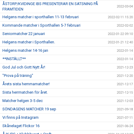
ÅSTORP/KVIDINGE IBS PRESENTERAR EN SATSNING PÅ
2022-03-04
FRAMTIDEN
Helgens matcher i sporthallen 11-13 februari
2022-02-11 15:20
Kommande matcher i Sporthallen 5-7 februari
2022-02-02
Seniormatcher 22 januari
2022-01-22 09:10
Helgens matcher i Sporthallen.
2022-01-21 12:40
Helgens matcher 14-16 jan
2022-01-14
**INSTÄLLT**
2022-01-14
God Jul och Gott Nytt År!
2021-12-23
"Prova på träning"
2021-12-20
Årets sista hemmamatcher!
2021-12-17
Sista herrmatchen för året.
2021-12-15
Matcher helgen 3-5 dec
2021-12-03
SÖNDAGENS MATCHER 19 sep
2021-09-18
Vi finns på Instagram
2021-07-11
Skånelaget Flickor 16
2021-06-24