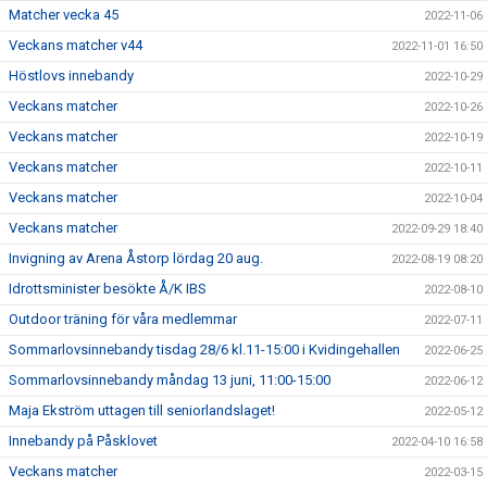
Matcher vecka 45
2022-11-06
Veckans matcher v44
2022-11-01 16:50
Höstlovs innebandy
2022-10-29
Veckans matcher
2022-10-26
Veckans matcher
2022-10-19
Veckans matcher
2022-10-11
Veckans matcher
2022-10-04
Veckans matcher
2022-09-29 18:40
Invigning av Arena Åstorp lördag 20 aug.
2022-08-19 08:20
Idrottsminister besökte Å/K IBS
2022-08-10
Outdoor träning för våra medlemmar
2022-07-11
Sommarlovsinnebandy tisdag 28/6 kl.11-15:00 i Kvidingehallen
2022-06-25
Sommarlovsinnebandy måndag 13 juni, 11:00-15:00
2022-06-12
Maja Ekström uttagen till seniorlandslaget!
2022-05-12
Innebandy på Påsklovet
2022-04-10 16:58
Veckans matcher
2022-03-15