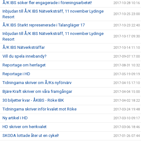
Å/K IBS söker fler engagerade i föreningsarbetet!
2017-10-28 10:16
Inbjudan till Å/K IBS Nätverksträff, 11 november Lydinge
2017-10-25 23:00
Resort
Å/K IBS Starkt represenerade i Talangläger 17
2017-10-23 22:40
Inbjudan till Å/K IBS Nätverksträff, 11 november Lydinge
2017-10-17 09:30
Resort
Å/K IBS Nätverksträffar
2017-10-14 11:10
Vill du spela innebandy?
2017-09-07 17:00
Reportage om herrlaget
2017-08-31 10:32
Reportage i HD
2017-05-19 09:19
Tidningarna skriver om Å/Ks nyförvärv
2017-04-15 17:10
Bjäre Kraft skriver om våra framgångar
2017-04-04 15:00
30 biljetter kvar - ÅKIBS - Röke IBK
2017-04-02 18:22
Tidningarna skriver inför kvalet mot Röke
2017-03-24 19:48
Ny artikel i HD
2017-03-10 09:17
HD skriver om herrkvalet
2017-03-06 18:46
SKODA lottade åter ut en cykel!
2017-01-26 07:44