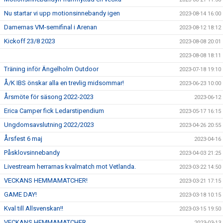
Nu startar vi upp motionsinnebandy igen
2023-08-14 16:00
Damernas VM-semifinal i Arenan
2023-08-12 18:12
Kickoff 23/8 2023
2023-08-08 20:01
2023-08-08 18:11
Träning inför Ängelholm Outdoor
2023-07-18 19:10
Å/K IBS önskar alla en trevlig midsommar!
2023-06-23 10:00
Årsmöte för säsong 2022-2023
2023-06-12
Erica Camper fick Ledarstipendium
2023-05-17 16:15
Ungdomsavslutning 2022/2023
2023-04-26 20:55
Årsfest 6 maj
2023-04-16
Påsklovsinnebandy
2023-04-03 21:25
Livestream herrarnas kvalmatch mot Vetlanda.
2023-03-22 14:50
VECKANS HEMMAMATCHER!
2023-03-21 17:15
GAME DAY!
2023-03-18 10:15
Kval till Allsvenskan!!
2023-03-15 19:50
VECKANS HEMMAMATCHER
2023-03-13