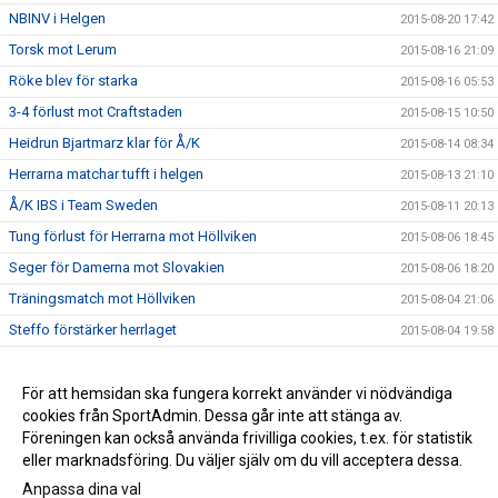
NBINV i Helgen
2015-08-20 17:42
Torsk mot Lerum
2015-08-16 21:09
Röke blev för starka
2015-08-16 05:53
3-4 förlust mot Craftstaden
2015-08-15 10:50
Heidrun Bjartmarz klar för Å/K
2015-08-14 08:34
Herrarna matchar tufft i helgen
2015-08-13 21:10
Å/K IBS i Team Sweden
2015-08-11 20:13
Tung förlust för Herrarna mot Höllviken
2015-08-06 18:45
Seger för Damerna mot Slovakien
2015-08-06 18:20
Träningsmatch mot Höllviken
2015-08-04 21:06
Steffo förstärker herrlaget
2015-08-04 19:58
Damerna möter Slovakiens Landslag
2015-07-31 16:21
Inför Ängelholm Outdoor med Matte
För att hemsidan ska fungera korrekt använder vi nödvändiga
2015-07-22 22:38
cookies från SportAdmin. Dessa går inte att stänga av.
Kick-Off 9/9
2015-07-12 19:41
Föreningen kan också använda frivilliga cookies, t.ex. för statistik
eller marknadsföring. Du väljer själv om du vill acceptera dessa.
Anpassa dina val