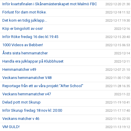
Inför kvartsfinalen i Skånemästerskapet mot Malmö FBC
2022-12-20 21:30
Förlust för dam mot Röke.
2022-12-18 11:52
Det kom en tidig julklapp...
2022-12-17 19:30
Köp er bingolott av oss!
2022-12-16
Inför Röke fredag 16 dec kl.19:45
2022-12-15 20:40
1000 Videos av Bebben!
2022-12-15 06:53
Årets sista hemmamatcher
2022-12-14
Handla era julklappar på Klubbhuset
2022-12-11
Hemmamatcher v49
2022-12-07 21:10
Veckans hemmamatcher V48
2022-11-30 17:00
Reportage från ett av våra projekt ”After School”
2022-11-28 16:35
Veckans hemmamatcher v47
2022-11-22
Delad pott mot Skurup
2022-11-19 10:41
Inför Skurup fredag 18 nov kl: 20:00
2022-11-17 17:40
Veckans matcher v 46
2022-11-16 22:55
VM GULD!
2022-11-13 19:12