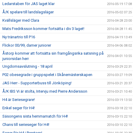
Ledarstaben för JAS laget klar
2016-05-19 17:08
Å/K spelare till landslagsläger
2016-05-02 07:25
Kvällsläger med Clara
2016-04-28 23:00
Mats Fredriksson kommer fortsätta i div 3 laget!
2016-04-28 11:45
Ny tränartrio till P16
2016-04-19 13:49
Flickor 00/99, damer juniorer
2016-04-06 08:02
Åstorp kommer att fortsätta sin framgångsrika satsning på
2016-04-01 10:55
juniorsidan herr
Ungdomsavslutning - 18 april
2016-03-29 22:31
P02 obesegrade i gruppspelet i Skånemästerskapen
2016-03-27 19:09
JAS Herr - Supporterbuss till Jönköping!
2016-03-21 20:37
Å/K IBS Vi är stolta, Intervju med Pierre Andersson
2016-03-21 10:40
H4 är Seriesegrare!
2016-03-19 13:50
Enkel seger för H4!
2016-03-18 22:10
Säsongens sista hemmamatch för H4!
2016-03-15 22:10
Chans till serieseger för H4!
2016-03-10 22:10
Seger för H4 i Perstorp!