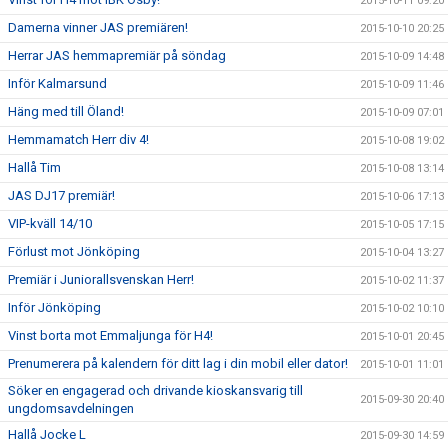
2015-10-11 09:20
Damerna vinner JAS premiären!
2015-10-10 20:25
Herrar JAS hemmapremiär på söndag
2015-10-09 14:48
Inför Kalmarsund
2015-10-09 11:46
Häng med till Öland!
2015-10-09 07:01
Hemmamatch Herr div 4!
2015-10-08 19:02
Hallå Tim
2015-10-08 13:14
JAS DJ17 premiär!
2015-10-06 17:13
VIP-kväll 14/10
2015-10-05 17:15
Förlust mot Jönköping
2015-10-04 13:27
Premiär i Juniorallsvenskan Herr!
2015-10-02 11:37
Inför Jönköping
2015-10-02 10:10
Vinst borta mot Emmaljunga för H4!
2015-10-01 20:45
Prenumerera på kalendern för ditt lag i din mobil eller dator!
2015-10-01 11:01
Söker en engagerad och drivande kioskansvarig till
2015-09-30 20:40
ungdomsavdelningen
Hallå Jocke L
2015-09-30 14:59