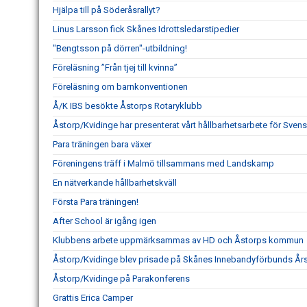
Hjälpa till på Söderåsrallyt?
Linus Larsson fick Skånes Idrottsledarstipedier
"Bengtsson på dörren"-utbildning!
Föreläsning ”Från tjej till kvinna”
Föreläsning om barnkonventionen
Å/K IBS besökte Åstorps Rotaryklubb
Åstorp/Kvidinge har presenterat vårt hållbarhetsarbete för Svens
Para träningen bara växer
Föreningens träff i Malmö tillsammans med Landskamp
En nätverkande hållbarhetskväll
Första Para träningen!
After School är igång igen
Klubbens arbete uppmärksammas av HD och Åstorps kommun
Åstorp/Kvidinge blev prisade på Skånes Innebandyförbunds Å
Åstorp/Kvidinge på Parakonferens
Grattis Erica Camper