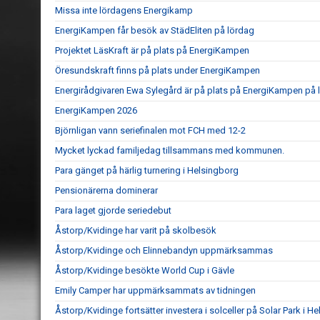
Missa inte lördagens Energikamp
EnergiKampen får besök av StädEliten på lördag
Projektet LäsKraft är på plats på EnergiKampen
Öresundskraft finns på plats under EnergiKampen
Energirådgivaren Ewa Sylegård är på plats på EnergiKampen på 
EnergiKampen 2026
Björnligan vann seriefinalen mot FCH med 12-2
Mycket lyckad familjedag tillsammans med kommunen.
Para gänget på härlig turnering i Helsingborg
Pensionärerna dominerar
Para laget gjorde seriedebut
Åstorp/Kvidinge har varit på skolbesök
Åstorp/Kvidinge och Elinnebandyn uppmärksammas
Åstorp/Kvidinge besökte World Cup i Gävle
Emily Camper har uppmärksammats av tidningen
Åstorp/Kvidinge fortsätter investera i solceller på Solar Park i H