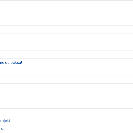
are du också!
rojekt
2023