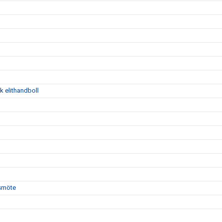
k elithandboll
rsmöte