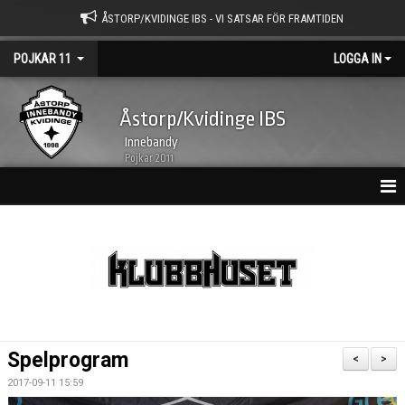
ÅSTORP/KVIDINGE IBS - VI SATSAR FÖR FRAMTIDEN
POJKAR 11
LOGGA IN
Åstorp/Kvidinge IBS
Innebandy
Pojkar 2011
HEM
NYHETSARKIV
KALENDER
TRUPPEN
Spelprogram
<
>
BILDGALLERI
2017-09-11 15:59