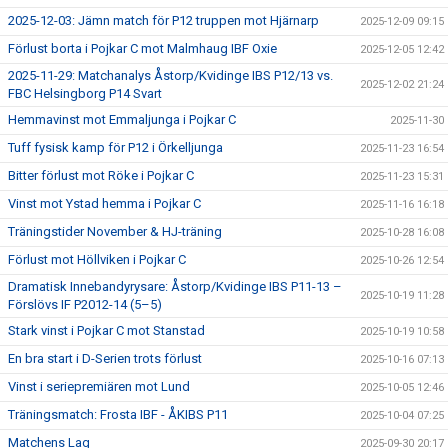
2025-12-03: Jämn match för P12 truppen mot Hjärnarp
2025-12-09 09:15
Förlust borta i Pojkar C mot Malmhaug IBF Oxie
2025-12-05 12:42
2025-11-29: Matchanalys Åstorp/Kvidinge IBS P12/13 vs.
2025-12-02 21:24
FBC Helsingborg P14 Svart
Hemmavinst mot Emmaljunga i Pojkar C
2025-11-30
Tuff fysisk kamp för P12 i Örkelljunga
2025-11-23 16:54
Bitter förlust mot Röke i Pojkar C
2025-11-23 15:31
Vinst mot Ystad hemma i Pojkar C
2025-11-16 16:18
Träningstider November & HJ-träning
2025-10-28 16:08
Förlust mot Höllviken i Pojkar C
2025-10-26 12:54
Dramatisk Innebandyrysare: Åstorp/Kvidinge IBS P11-13 –
2025-10-19 11:28
Förslövs IF P2012-14 (5–5)
Stark vinst i Pojkar C mot Stanstad
2025-10-19 10:58
En bra start i D-Serien trots förlust
2025-10-16 07:13
Vinst i seriepremiären mot Lund
2025-10-05 12:46
Träningsmatch: Frosta IBF - ÅKIBS P11
2025-10-04 07:25
Matchens Lag
2025-09-30 20:17