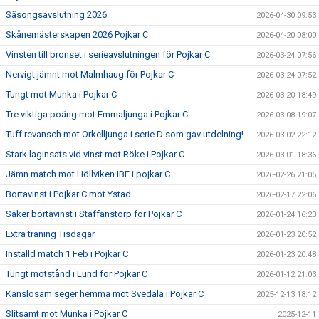
Säsongsavslutning 2026
2026-04-30 09:53
Skånemästerskapen 2026 Pojkar C
2026-04-20 08:00
Vinsten till bronset i serieavslutningen för Pojkar C
2026-03-24 07:56
Nervigt jämnt mot Malmhaug för Pojkar C
2026-03-24 07:52
Tungt mot Munka i Pojkar C
2026-03-20 18:49
Tre viktiga poäng mot Emmaljunga i Pojkar C
2026-03-08 19:07
Tuff revansch mot Örkelljunga i serie D som gav utdelning!
2026-03-02 22:12
Stark laginsats vid vinst mot Röke i Pojkar C
2026-03-01 18:36
Jämn match mot Höllviken IBF i pojkar C
2026-02-26 21:05
Bortavinst i Pojkar C mot Ystad
2026-02-17 22:06
Säker bortavinst i Staffanstorp för Pojkar C
2026-01-24 16:23
Extra träning Tisdagar
2026-01-23 20:52
Inställd match 1 Feb i Pojkar C
2026-01-23 20:48
Tungt motstånd i Lund för Pojkar C
2026-01-12 21:03
Känslosam seger hemma mot Svedala i Pojkar C
2025-12-13 18:12
Slitsamt mot Munka i Pojkar C
2025-12-11