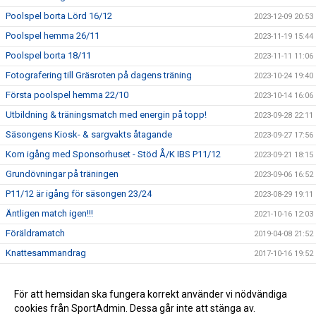
Poolspel borta Lörd 16/12
2023-12-09 20:53
Poolspel hemma 26/11
2023-11-19 15:44
Poolspel borta 18/11
2023-11-11 11:06
Fotografering till Gräsroten på dagens träning
2023-10-24 19:40
Första poolspel hemma 22/10
2023-10-14 16:06
Utbildning & träningsmatch med energin på topp!
2023-09-28 22:11
Säsongens Kiosk- & sargvakts åtagande
2023-09-27 17:56
Kom igång med Sponsorhuset - Stöd Å/K IBS P11/12
2023-09-21 18:15
Grundövningar på träningen
2023-09-06 16:52
P11/12 är igång för säsongen 23/24
2023-08-29 19:11
Äntligen match igen!!!
2021-10-16 12:03
Föräldramatch
2019-04-08 21:52
Knattesammandrag
2017-10-16 19:52
Träningskläder
2017-09-21 07:50
Spelprogram
För att hemsidan ska fungera korrekt använder vi nödvändiga
2017-09-11 15:59
cookies från SportAdmin. Dessa går inte att stänga av.
Första Träningen
2017-09-04 20:32