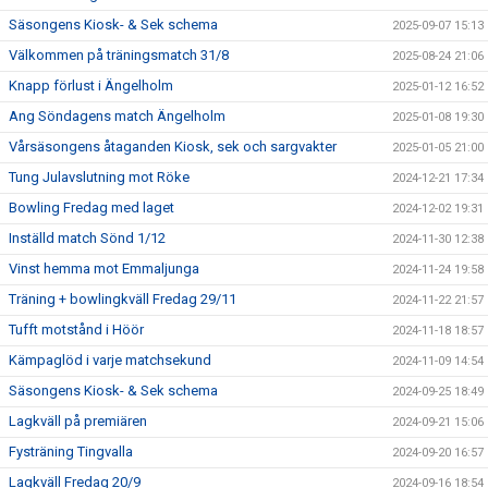
Säsongens Kiosk- & Sek schema
2025-09-07 15:13
Välkommen på träningsmatch 31/8
2025-08-24 21:06
Knapp förlust i Ängelholm
2025-01-12 16:52
Ang Söndagens match Ängelholm
2025-01-08 19:30
Vårsäsongens åtaganden Kiosk, sek och sargvakter
2025-01-05 21:00
Tung Julavslutning mot Röke
2024-12-21 17:34
Bowling Fredag med laget
2024-12-02 19:31
Inställd match Sönd 1/12
2024-11-30 12:38
Vinst hemma mot Emmaljunga
2024-11-24 19:58
Träning + bowlingkväll Fredag 29/11
2024-11-22 21:57
Tufft motstånd i Höör
2024-11-18 18:57
Kämpaglöd i varje matchsekund
2024-11-09 14:54
Säsongens Kiosk- & Sek schema
2024-09-25 18:49
Lagkväll på premiären
2024-09-21 15:06
Fysträning Tingvalla
2024-09-20 16:57
Lagkväll Fredag 20/9
2024-09-16 18:54