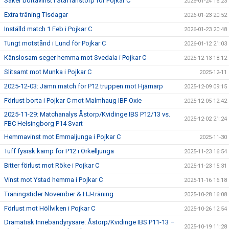
Säker bortavinst i Staffanstorp för Pojkar C
2026-01-24 16:23
Extra träning Tisdagar
2026-01-23 20:52
Inställd match 1 Feb i Pojkar C
2026-01-23 20:48
Tungt motstånd i Lund för Pojkar C
2026-01-12 21:03
Känslosam seger hemma mot Svedala i Pojkar C
2025-12-13 18:12
Slitsamt mot Munka i Pojkar C
2025-12-11
2025-12-03: Jämn match för P12 truppen mot Hjärnarp
2025-12-09 09:15
Förlust borta i Pojkar C mot Malmhaug IBF Oxie
2025-12-05 12:42
2025-11-29: Matchanalys Åstorp/Kvidinge IBS P12/13 vs.
2025-12-02 21:24
FBC Helsingborg P14 Svart
Hemmavinst mot Emmaljunga i Pojkar C
2025-11-30
Tuff fysisk kamp för P12 i Örkelljunga
2025-11-23 16:54
Bitter förlust mot Röke i Pojkar C
2025-11-23 15:31
Vinst mot Ystad hemma i Pojkar C
2025-11-16 16:18
Träningstider November & HJ-träning
2025-10-28 16:08
Förlust mot Höllviken i Pojkar C
2025-10-26 12:54
Dramatisk Innebandyrysare: Åstorp/Kvidinge IBS P11-13 –
2025-10-19 11:28