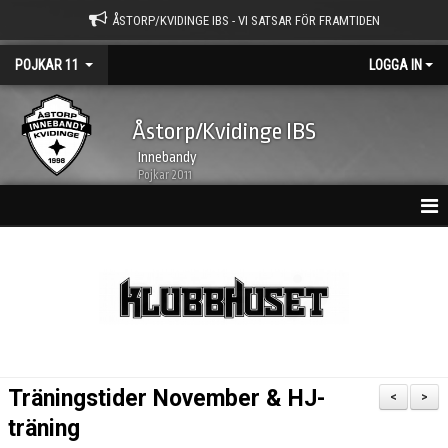
ÅSTORP/KVIDINGE IBS - VI SATSAR FÖR FRAMTIDEN
POJKAR 11
LOGGA IN
Åstorp/Kvidinge IBS
Innebandy
Pojkar 2011
HEM
NYHETSARKIV
KALENDER
TRUPPEN
Träningstider November & HJ-
<
>
BILDGALLERI
träning