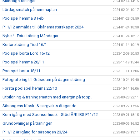
Måndagsträningar
2024-02-14 14:15
Lördagsmatch på hemmaplan
2024-02-04 10:17
Poolspel hemma 3 Feb
2024-01-28 08:59
P11/12 anmälda till Skånemästerskapet 2024
2024-01-24 18:30
Nyhet! - Extra träning Måndagar
2024-01-24 18:17
Kortare träning Tisd 16/1
2024-01-14 10:19
Poolspel borta Lörd 16/12
2023-12-09 20:53
Poolspel hemma 26/11
2023-11-19 15:44
Poolspel borta 18/11
2023-11-11 11:06
Fotografering till Gräsroten på dagens träning
2023-10-24 19:40
Första poolspel hemma 22/10
2023-10-14 16:06
Utbildning & träningsmatch med energin på topp!
2023-09-28 22:11
Säsongens Kiosk- & sargvakts åtagande
2023-09-27 17:56
Kom igång med Sponsorhuset - Stöd Å/K IBS P11/12
2023-09-21 18:15
Grundövningar på träningen
2023-09-06 16:52
P11/12 är igång för säsongen 23/24
2023-08-29 19:11