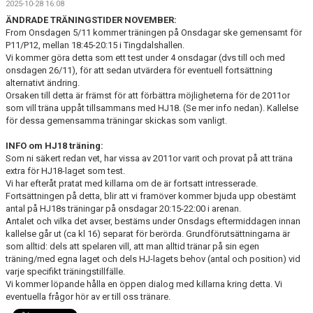
2025-10-28 16:08
DOKUMENT
ÄNDRADE TRÄNINGSTIDER NOVEMBER:
From Onsdagen 5/11 kommer träningen på Onsdagar ske gemensamt för
KONTAKT
P11/P12, mellan 18:45-20:15 i Tingdalshallen.
Vi kommer göra detta som ett test under 4 onsdagar (dvs till och med
MATCHER
onsdagen 26/11), för att sedan utvärdera för eventuell fortsättning
alternativt ändring.
Orsaken till detta är främst för att förbättra möjligheterna för de 2011or
som vill träna uppåt tillsammans med HJ18. (Se mer info nedan). Kallelse
för dessa gemensamma träningar skickas som vanligt.
INFO om HJ18 träning:
Som ni säkert redan vet, har vissa av 2011or varit och provat på att träna
extra för HJ18-laget som test.
Vi har efteråt pratat med killarna om de är fortsatt intresserade.
Fortsättningen på detta, blir att vi framöver kommer bjuda upp obestämt
antal på HJ18s träningar på onsdagar 20:15-22:00 i arenan.
Antalet och vilka det avser, bestäms under Onsdags eftermiddagen innan
kallelse går ut (ca kl 16) separat för berörda. Grundförutsättningarna är
som alltid: dels att spelaren vill, att man alltid tränar på sin egen
träning/med egna laget och dels HJ-lagets behov (antal och position) vid
varje specifikt träningstillfälle.
Vi kommer löpande hålla en öppen dialog med killarna kring detta. Vi
eventuella frågor hör av er till oss tränare.