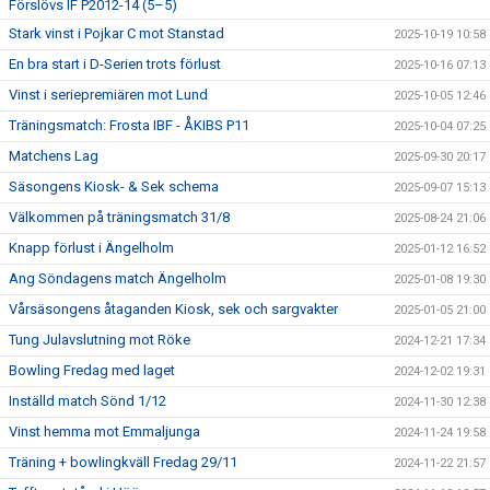
Förslövs IF P2012-14 (5–5)
Stark vinst i Pojkar C mot Stanstad
2025-10-19 10:58
En bra start i D-Serien trots förlust
2025-10-16 07:13
Vinst i seriepremiären mot Lund
2025-10-05 12:46
Träningsmatch: Frosta IBF - ÅKIBS P11
2025-10-04 07:25
Matchens Lag
2025-09-30 20:17
Säsongens Kiosk- & Sek schema
2025-09-07 15:13
Välkommen på träningsmatch 31/8
2025-08-24 21:06
Knapp förlust i Ängelholm
2025-01-12 16:52
Ang Söndagens match Ängelholm
2025-01-08 19:30
Vårsäsongens åtaganden Kiosk, sek och sargvakter
2025-01-05 21:00
Tung Julavslutning mot Röke
2024-12-21 17:34
Bowling Fredag med laget
2024-12-02 19:31
Inställd match Sönd 1/12
2024-11-30 12:38
Vinst hemma mot Emmaljunga
2024-11-24 19:58
Träning + bowlingkväll Fredag 29/11
2024-11-22 21:57