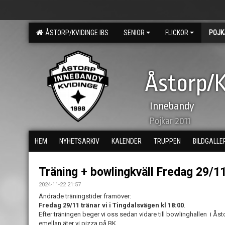
ÅSTORP/KVIDINGE IBS
SENIOR
FLICKOR
POJK
Åstorp/K
Innebandy
Pojkar 2011
HEM
NYHETSARKIV
KALENDER
TRUPPEN
BILDGALLE
Träning + bowlingkväll Fredag 29/1
2024-11-22 21:57
Ändrade träningstider framöver:
Fredag 29/11 tränar vi i Tingdalsvägen kl 18:00
.
Efter träningen beger vi oss sedan vidare till bowlinghallen i Ås
emellan äter vi pizza på BK.