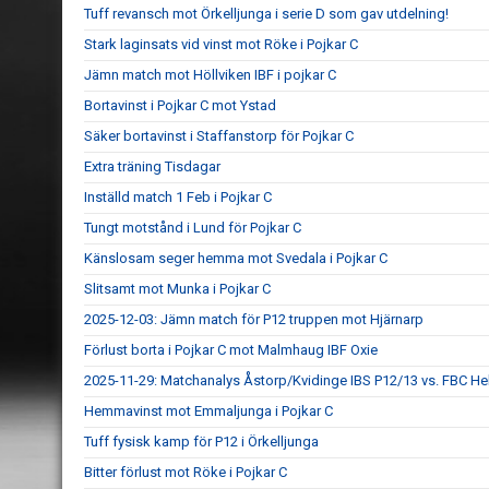
Tuff revansch mot Örkelljunga i serie D som gav utdelning!
Stark laginsats vid vinst mot Röke i Pojkar C
Jämn match mot Höllviken IBF i pojkar C
Bortavinst i Pojkar C mot Ystad
Säker bortavinst i Staffanstorp för Pojkar C
Extra träning Tisdagar
Inställd match 1 Feb i Pojkar C
Tungt motstånd i Lund för Pojkar C
Känslosam seger hemma mot Svedala i Pojkar C
Slitsamt mot Munka i Pojkar C
2025-12-03: Jämn match för P12 truppen mot Hjärnarp
Förlust borta i Pojkar C mot Malmhaug IBF Oxie
2025-11-29: Matchanalys Åstorp/Kvidinge IBS P12/13 vs. FBC He
Hemmavinst mot Emmaljunga i Pojkar C
Tuff fysisk kamp för P12 i Örkelljunga
Bitter förlust mot Röke i Pojkar C