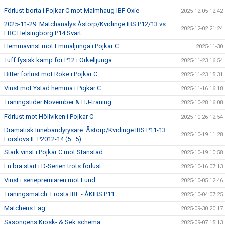
Förlust borta i Pojkar C mot Malmhaug IBF Oxie
2025-12-05 12:42
2025-11-29: Matchanalys Åstorp/Kvidinge IBS P12/13 vs.
2025-12-02 21:24
FBC Helsingborg P14 Svart
Hemmavinst mot Emmaljunga i Pojkar C
2025-11-30
Tuff fysisk kamp för P12 i Örkelljunga
2025-11-23 16:54
Bitter förlust mot Röke i Pojkar C
2025-11-23 15:31
Vinst mot Ystad hemma i Pojkar C
2025-11-16 16:18
Träningstider November & HJ-träning
2025-10-28 16:08
Förlust mot Höllviken i Pojkar C
2025-10-26 12:54
Dramatisk Innebandyrysare: Åstorp/Kvidinge IBS P11-13 –
2025-10-19 11:28
Förslövs IF P2012-14 (5–5)
Stark vinst i Pojkar C mot Stanstad
2025-10-19 10:58
En bra start i D-Serien trots förlust
2025-10-16 07:13
Vinst i seriepremiären mot Lund
2025-10-05 12:46
Träningsmatch: Frosta IBF - ÅKIBS P11
2025-10-04 07:25
Matchens Lag
2025-09-30 20:17
Säsongens Kiosk- & Sek schema
2025-09-07 15:13