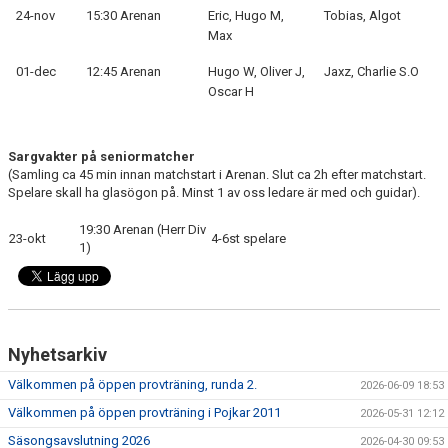
24-nov
15:30 Arenan
Eric, Hugo M,
Tobias, Algot
Max
01-dec
12:45 Arenan
Hugo W, Oliver J,
Jaxz, Charlie S.O
Oscar H
Sargvakter på seniormatcher
(Samling ca 45 min innan matchstart i Arenan. Slut ca 2h efter matchstart.
Spelare skall ha glasögon på. Minst 1 av oss ledare är med och guidar).
19:30 Arenan (Herr Div
23-okt
4-6st spelare
1)
Nyhetsarkiv
Välkommen på öppen provträning, runda 2.
2026-06-09 18:53
Välkommen på öppen provträning i Pojkar 2011
2026-05-31 12:12
Säsongsavslutning 2026
2026-04-30 09:53