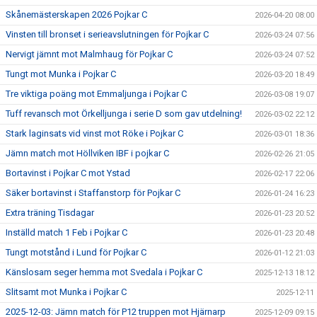
Skånemästerskapen 2026 Pojkar C
2026-04-20 08:00
Vinsten till bronset i serieavslutningen för Pojkar C
2026-03-24 07:56
Nervigt jämnt mot Malmhaug för Pojkar C
2026-03-24 07:52
Tungt mot Munka i Pojkar C
2026-03-20 18:49
Tre viktiga poäng mot Emmaljunga i Pojkar C
2026-03-08 19:07
Tuff revansch mot Örkelljunga i serie D som gav utdelning!
2026-03-02 22:12
Stark laginsats vid vinst mot Röke i Pojkar C
2026-03-01 18:36
Jämn match mot Höllviken IBF i pojkar C
2026-02-26 21:05
Bortavinst i Pojkar C mot Ystad
2026-02-17 22:06
Säker bortavinst i Staffanstorp för Pojkar C
2026-01-24 16:23
Extra träning Tisdagar
2026-01-23 20:52
Inställd match 1 Feb i Pojkar C
2026-01-23 20:48
Tungt motstånd i Lund för Pojkar C
2026-01-12 21:03
Känslosam seger hemma mot Svedala i Pojkar C
2025-12-13 18:12
Slitsamt mot Munka i Pojkar C
2025-12-11
2025-12-03: Jämn match för P12 truppen mot Hjärnarp
2025-12-09 09:15