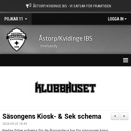
ÅSTORP/KVIDINGE IBS - VI SATSAR FÖR FRAMTIDEN
POJKAR 11
LOGGA IN
Åstorp/Kvidinge IBS
Innebandy
Pojkar 2011
HEM
NYHETSARKIV
KALENDER
TRUPPEN
Säsongens Kiosk- & Sek schema
<
>
BILDGALLERI
2024-09-25 18:49
Nedan följer schema för de åtagande vi har för säsongen kring