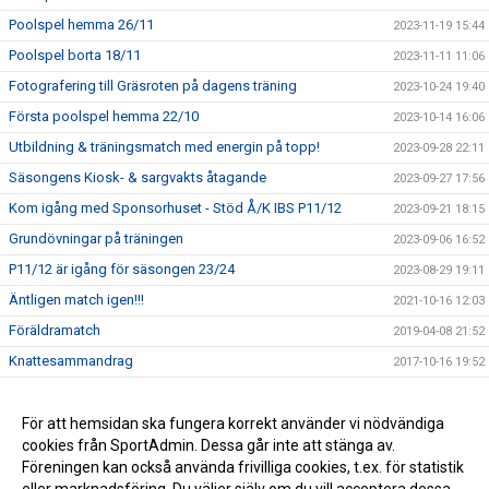
Poolspel hemma 26/11
2023-11-19 15:44
Poolspel borta 18/11
2023-11-11 11:06
Fotografering till Gräsroten på dagens träning
2023-10-24 19:40
Första poolspel hemma 22/10
2023-10-14 16:06
Utbildning & träningsmatch med energin på topp!
2023-09-28 22:11
Säsongens Kiosk- & sargvakts åtagande
2023-09-27 17:56
Kom igång med Sponsorhuset - Stöd Å/K IBS P11/12
2023-09-21 18:15
Grundövningar på träningen
2023-09-06 16:52
P11/12 är igång för säsongen 23/24
2023-08-29 19:11
Äntligen match igen!!!
2021-10-16 12:03
Föräldramatch
2019-04-08 21:52
Knattesammandrag
2017-10-16 19:52
Träningskläder
2017-09-21 07:50
Spelprogram
För att hemsidan ska fungera korrekt använder vi nödvändiga
2017-09-11 15:59
cookies från SportAdmin. Dessa går inte att stänga av.
Första Träningen
2017-09-04 20:32
Föreningen kan också använda frivilliga cookies, t.ex. för statistik