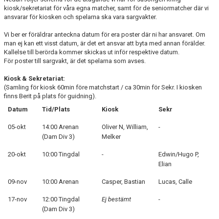
DOKUMENT
kiosk/sekretariat för våra egna matcher, samt för de seniormatcher där vi
ansvarar för kiosken och spelarna ska vara sargvakter.
KONTAKT
Vi ber er föräldrar anteckna datum för era poster där ni har ansvaret. Om
man ej kan ett visst datum, är det ert ansvar att byta med annan förälder.
MATCHER
Kallelse till berörda kommer skickas ut inför respektive datum.
För poster till sargvakt, är det spelarna som avses.
Kiosk & Sekretariat:
(Samling för kiosk 60min före matchstart / ca 30min för Sekr. I kiosken
finns Berit på plats för guidning).
Datum
Tid/Plats
Kiosk
Sekr
05-okt
14:00 Arenan
Oliver N, William,
-
(Dam Div 3)
Melker
20-okt
10:00 Tingdal
-
Edwin/Hugo P,
Elian
09-nov
10:00 Arenan
Casper, Bastian
Lucas, Calle
17-nov
12:00 Tingdal
Ej bestämt
-
(Dam Div 3)