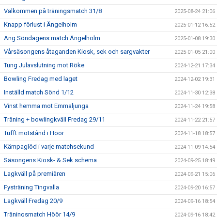
Välkommen på träningsmatch 31/8
2025-08-24 21:06
Knapp förlust i Ängelholm
2025-01-12 16:52
Ang Söndagens match Ängelholm
2025-01-08 19:30
Vårsäsongens åtaganden Kiosk, sek och sargvakter
2025-01-05 21:00
Tung Julavslutning mot Röke
2024-12-21 17:34
Bowling Fredag med laget
2024-12-02 19:31
Inställd match Sönd 1/12
2024-11-30 12:38
Vinst hemma mot Emmaljunga
2024-11-24 19:58
Träning + bowlingkväll Fredag 29/11
2024-11-22 21:57
Tufft motstånd i Höör
2024-11-18 18:57
Kämpaglöd i varje matchsekund
2024-11-09 14:54
Säsongens Kiosk- & Sek schema
2024-09-25 18:49
Lagkväll på premiären
2024-09-21 15:06
Fysträning Tingvalla
2024-09-20 16:57
Lagkväll Fredag 20/9
2024-09-16 18:54
Träningsmatch Höör 14/9
2024-09-16 18:42