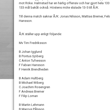
mot Röke. Halmstad har en härlig offensiv och har gjort hela 133 
133 mål bakåt också. Höstens möte slutade 13-5 till Å/K.
Till denna match saknar Å/K: Jonas Nilsson, Mattias Bremer, Fel
Hansson.
Å/K ställer upp enligt följande:
Mv Tim Fredriksson
B Johan Igglund
B Pontus Sjöberg
C Anton Tufvesson
F Fabian Hansson
F Henrik Brendheden
B Adam Hultberg
B Michael Wiberg
C Joachim Rosengren
F Andreas Bremer
F Filip Loman
B Martin Lehmann
B Marcus Pålsson