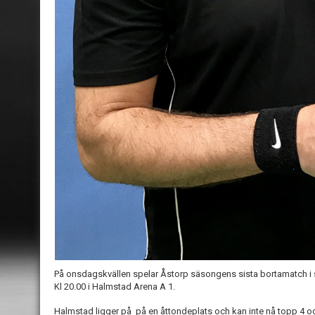
På onsdagskvällen spelar Åstorp säsongens sista bortamatch i 
Kl 20.00 i Halmstad Arena A 1.
Halmstad ligger på på en åttondeplats och kan inte nå topp 4 oc