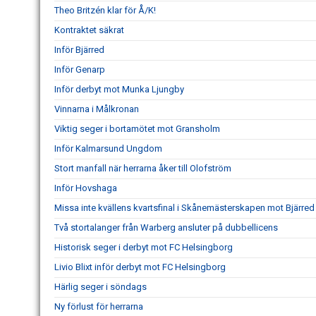
Theo Britzén klar för Å/K!
Kontraktet säkrat
Inför Bjärred
Inför Genarp
Inför derbyt mot Munka Ljungby
Vinnarna i Målkronan
Viktig seger i bortamötet mot Gransholm
Inför Kalmarsund Ungdom
Stort manfall när herrarna åker till Olofström
Inför Hovshaga
Missa inte kvällens kvartsfinal i Skånemästerskapen mot Bjärred
Två stortalanger från Warberg ansluter på dubbellicens
Historisk seger i derbyt mot FC Helsingborg
Livio Blixt inför derbyt mot FC Helsingborg
Härlig seger i söndags
Ny förlust för herrarna