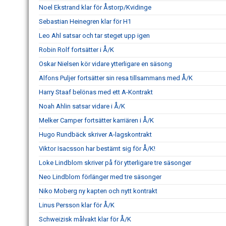
Noel Ekstrand klar för Åstorp/Kvidinge
Sebastian Heinegren klar för H1
Leo Ahl satsar och tar steget upp igen
Robin Rolf fortsätter i Å/K
Oskar Nielsen kör vidare ytterligare en säsong
Alfons Puljer fortsätter sin resa tillsammans med Å/K
Harry Staaf belönas med ett A-Kontrakt
Noah Ahlin satsar vidare i Å/K
Melker Camper fortsätter karriären i Å/K
Hugo Rundbäck skriver A-lagskontrakt
Viktor Isacsson har bestämt sig för Å/K!
Loke Lindblom skriver på för ytterligare tre säsonger
Neo Lindblom förlänger med tre säsonger
Niko Moberg ny kapten och nytt kontrakt
Linus Persson klar för Å/K
Schweizisk målvakt klar för Å/K