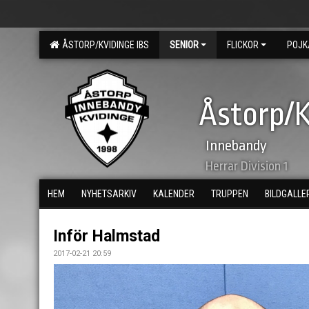
ÅSTORP/KVIDINGE IBS
SENIOR
FLICKOR
POJK
Åstorp/K
Innebandy
Herrar Division 1
HEM
NYHETSARKIV
KALENDER
TRUPPEN
BILDGALLE
Inför Halmstad
2017-02-21 20:59