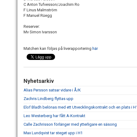
C Anton Tufvesson/Joachim Ro
F Linus Malmström
F Manuel Rüegg
Reserver:
Mv Simon Ivarsson
Matchen kan följas på liverapportering
här
Nyhetsarkiv
Alias Persson satsar vidare i Å/K
Zachris Lindberg flyttas upp
Elof Bladh belönas med ett Utvecklingskontrakt och en plats i H
Leo Westerberg har fått A-Kontrakt
Calle Zachrisson förlänger med ytterligare en säsong
Max Lundqvist tar steget upp i H1