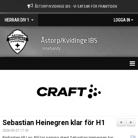
ÅSTORP/KVIDINGE IBS - VI SATSAR FÖR FRAMTIDEN
HERRAR DIV 1
LOGGA IN
Åstorp/Kvidinge IBS
Innebandy
Herrar Division 1
HEM
NYHETSARKIV
KALENDER
TRUPPEN
Sebastian Heinegren klar för H1
<
>
BILDGALLERI
2026-05-27 17:33
Parhästen till Leo Ahl tar samma steg! Sebastian Heinegren har