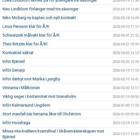
Loke Lindblom skriver på för ytterligare tre säsonger
2026-05-19 12:54
Neo Lindblom förlänger med tre säsonger
2026-05-19 12:46
Niko Moberg ny kapten och nytt kontrakt
2026-05-18 16:09
Linus Persson klar för Å/K
2026-05-10 17:19
Schweizisk målvakt klar för Å/K
2026-05-01 21:52
Theo Britzén klar för Å/K!
2026-04-21 10:59
Kontraktet säkrat
2026-03-02 14:10
Inför Bjärred
2026-02-26 15:24
Inför Genarp
2026-02-19 11:10
Inför derbyt mot Munka Ljungby
2026-02-10 10:41
Vinnarna i Målkronan
2026-02-05 13:17
Viktig seger i bortamötet mot Gransholm
2026-01-19 09:56
Inför Kalmarsund Ungdom
2026-01-09 11:50
Stort manfall när herrarna åker till Olofström
2026-01-03 09:50
Inför Hovshaga
2025-12-19 12:51
Missa inte kvällens kvartsfinal i Skånemästerskapen mot
2025-12-17 12:57
Bjärred