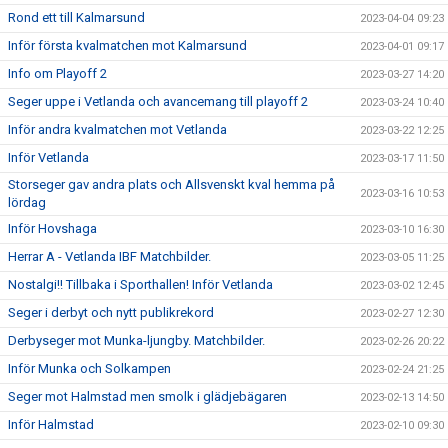
Rond ett till Kalmarsund
2023-04-04 09:23
Inför första kvalmatchen mot Kalmarsund
2023-04-01 09:17
Info om Playoff 2
2023-03-27 14:20
Seger uppe i Vetlanda och avancemang till playoff 2
2023-03-24 10:40
Inför andra kvalmatchen mot Vetlanda
2023-03-22 12:25
Inför Vetlanda
2023-03-17 11:50
Storseger gav andra plats och Allsvenskt kval hemma på
2023-03-16 10:53
lördag
Inför Hovshaga
2023-03-10 16:30
Herrar A - Vetlanda IBF Matchbilder.
2023-03-05 11:25
Nostalgi!! Tillbaka i Sporthallen! Inför Vetlanda
2023-03-02 12:45
Seger i derbyt och nytt publikrekord
2023-02-27 12:30
Derbyseger mot Munka-ljungby. Matchbilder.
2023-02-26 20:22
Inför Munka och Solkampen
2023-02-24 21:25
Seger mot Halmstad men smolk i glädjebägaren
2023-02-13 14:50
Inför Halmstad
2023-02-10 09:30