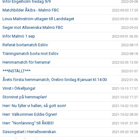
Inför Engelholm fredag 9/9
2022-09-08
Matchbilder Åkibs - Malmö FBC
2022-09-03 17:29
Linus Malmström uttagen till Landslaget
2022-09-03 10:00
Seger mot Allsvenska Malmö FBC
2022-09-03
Inför Malmö 1 sep
2022-09-01 06:00
Referat bortamatch Eslöv
2022-08-19
Träningsmatch borta mot Eslöv
2022-08-18
Hemmamatch för herrarna!
2022-02-05 15:00
***INSTÄLLT***
2022-01-07
Årets första hemmamatch, Örebro lördag 8 januari kl.14:00
2022-01-06
Vinst i Örkelljunga!
2021-10-15 17:57
Storvinst på hemmaplan!
2021-10-02 17:27
Herr: Nu fyller vi hallen, så gott som!
2021-10-02 10:00
Herr: Välkommen Eddie Ögren!
2021-10-02 08:00
Herr: "Norrlänning" till ÅKIBS!
2021-10-01 21:00
Säsongstart i Herrallsvenskan.
2021-09-20 18:28