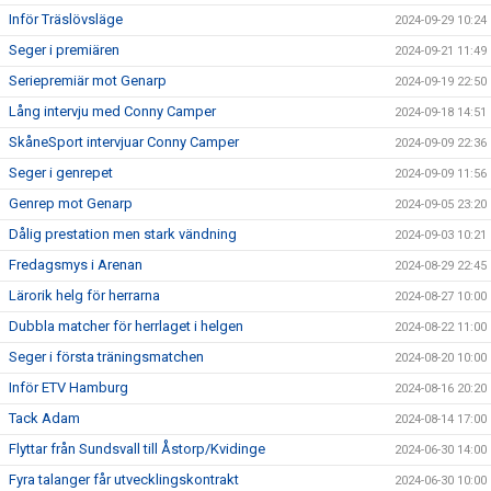
Inför Träslövsläge
2024-09-29 10:24
Seger i premiären
2024-09-21 11:49
Seriepremiär mot Genarp
2024-09-19 22:50
Lång intervju med Conny Camper
2024-09-18 14:51
SkåneSport intervjuar Conny Camper
2024-09-09 22:36
Seger i genrepet
2024-09-09 11:56
Genrep mot Genarp
2024-09-05 23:20
Dålig prestation men stark vändning
2024-09-03 10:21
Fredagsmys i Arenan
2024-08-29 22:45
Lärorik helg för herrarna
2024-08-27 10:00
Dubbla matcher för herrlaget i helgen
2024-08-22 11:00
Seger i första träningsmatchen
2024-08-20 10:00
Inför ETV Hamburg
2024-08-16 20:20
Tack Adam
2024-08-14 17:00
Flyttar från Sundsvall till Åstorp/Kvidinge
2024-06-30 14:00
Fyra talanger får utvecklingskontrakt
2024-06-30 10:00