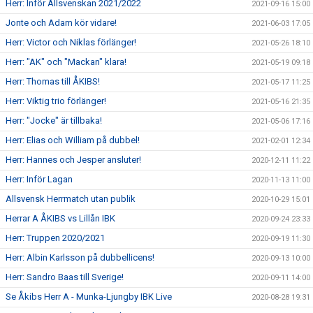
Herr: Inför Allsvenskan 2021/2022
2021-09-16 15:00
Jonte och Adam kör vidare!
2021-06-03 17:05
Herr: Victor och Niklas förlänger!
2021-05-26 18:10
Herr: "AK" och "Mackan" klara!
2021-05-19 09:18
Herr: Thomas till ÅKIBS!
2021-05-17 11:25
Herr: Viktig trio förlänger!
2021-05-16 21:35
Herr: "Jocke" är tillbaka!
2021-05-06 17:16
Herr: Elias och William på dubbel!
2021-02-01 12:34
Herr: Hannes och Jesper ansluter!
2020-12-11 11:22
Herr: Inför Lagan
2020-11-13 11:00
Allsvensk Herrmatch utan publik
2020-10-29 15:01
Herrar A ÅKIBS vs Lillån IBK
2020-09-24 23:33
Herr: Truppen 2020/2021
2020-09-19 11:30
Herr: Albin Karlsson på dubbellicens!
2020-09-13 10:00
Herr: Sandro Baas till Sverige!
2020-09-11 14:00
Se Åkibs Herr A - Munka-Ljungby IBK Live
2020-08-28 19:31