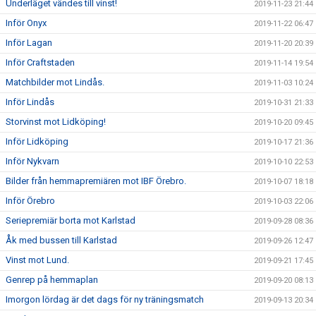
Underläget vändes till vinst!
2019-11-23 21:44
Inför Onyx
2019-11-22 06:47
Inför Lagan
2019-11-20 20:39
Inför Craftstaden
2019-11-14 19:54
Matchbilder mot Lindås.
2019-11-03 10:24
Inför Lindås
2019-10-31 21:33
Storvinst mot Lidköping!
2019-10-20 09:45
Inför Lidköping
2019-10-17 21:36
Inför Nykvarn
2019-10-10 22:53
Bilder från hemmapremiären mot IBF Örebro.
2019-10-07 18:18
Inför Örebro
2019-10-03 22:06
Seriepremiär borta mot Karlstad
2019-09-28 08:36
Åk med bussen till Karlstad
2019-09-26 12:47
Vinst mot Lund.
2019-09-21 17:45
Genrep på hemmaplan
2019-09-20 08:13
Imorgon lördag är det dags för ny träningsmatch
2019-09-13 20:34