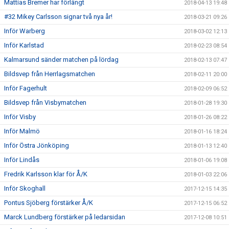
Mattias Bremer har förlängt
2018-04-13 19:48
#32 Mikey Carlsson signar två nya år!
2018-03-21 09:26
Inför Warberg
2018-03-02 12:13
Inför Karlstad
2018-02-23 08:54
Kalmarsund sänder matchen på lördag
2018-02-13 07:47
Bildsvep från Herrlagsmatchen
2018-02-11 20:00
Inför Fagerhult
2018-02-09 06:52
Bildsvep från Visbymatchen
2018-01-28 19:30
Inför Visby
2018-01-26 08:22
Inför Malmö
2018-01-16 18:24
Inför Östra Jönköping
2018-01-13 12:40
Inför Lindås
2018-01-06 19:08
Fredrik Karlsson klar för Å/K
2018-01-03 22:06
Inför Skoghall
2017-12-15 14:35
Pontus Sjöberg förstärker Å/K
2017-12-15 06:52
Marck Lundberg förstärker på ledarsidan
2017-12-08 10:51