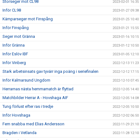
Storseger mot CL98
2023-02-01 16:35
Inför CL98
2023-01-27 09:38
Kämparseger mot Finspång
2023-01-25 10:40
Inför Finspång
2023-01-21 15:55
Seger mot Gränna
2023-01-16 10:15
Inför Gränna
2023-01-12 10:50
Inför Eslöv IBF
2023-01-05 12:10
Inför Vinberg
2022-12-13 11:23
Stark arbetsinsats gav tyvärr inga poäng i seriefinalen
2022-12-12 17:15
Inför Kalmarsund Ungdom
2022-12-10 07:45
Herrarnas nästa hemmamatch är flyttad
2022-12-05 14:40
Matchbilder Herrar A - Hovshaga AIF
2022-12-05 14:08
Tung förlust efter ras i tredje
2022-12-05 10:50
Inför Hovshaga
2022-12-02 06:50
Fem snabba med Elias Andersson
2022-11-29 21:10
Bragden i Vetlanda
2022-11-28 12:10