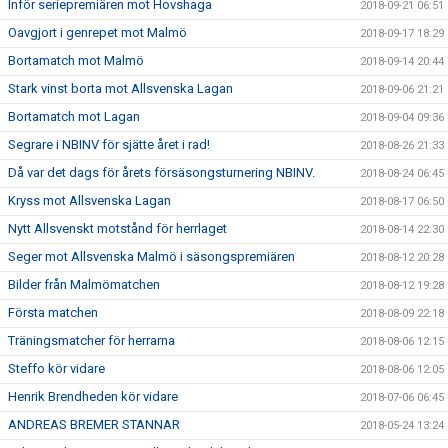
Inför seriepremiären mot Hovshaga
2018-09-21 06:51
Oavgjort i genrepet mot Malmö
2018-09-17 18:29
Bortamatch mot Malmö
2018-09-14 20:44
Stark vinst borta mot Allsvenska Lagan
2018-09-06 21:21
Bortamatch mot Lagan
2018-09-04 09:36
Segrare i NBINV för sjätte året i rad!
2018-08-26 21:33
Då var det dags för årets försäsongsturnering NBINV.
2018-08-24 06:45
Kryss mot Allsvenska Lagan
2018-08-17 06:50
Nytt Allsvenskt motstånd för herrlaget
2018-08-14 22:30
Seger mot Allsvenska Malmö i säsongspremiären
2018-08-12 20:28
Bilder från Malmömatchen
2018-08-12 19:28
Första matchen
2018-08-09 22:18
Träningsmatcher för herrarna
2018-08-06 12:15
Steffo kör vidare
2018-08-06 12:05
Henrik Brendheden kör vidare
2018-07-06 06:45
ANDREAS BREMER STANNAR
2018-05-24 13:24