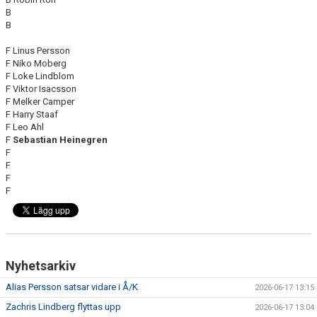
B
B
F Linus Persson
F Niko Moberg
F Loke Lindblom
F Viktor Isacsson
F Melker Camper
F Harry Staaf
F Leo Ahl
F
Sebastian Heinegren
F
F
F
F
Nyhetsarkiv
Alias Persson satsar vidare i Å/K
2026-06-17 13:15
Zachris Lindberg flyttas upp
2026-06-17 13:04