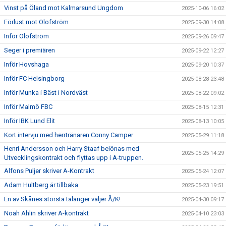
Vinst på Öland mot Kalmarsund Ungdom
2025-10-06 16:02
Förlust mot Olofström
2025-09-30 14:08
Inför Olofström
2025-09-26 09:47
Seger i premiären
2025-09-22 12:27
Inför Hovshaga
2025-09-20 10:37
Inför FC Helsingborg
2025-08-28 23:48
Inför Munka i Bäst i Nordväst
2025-08-22 09:02
Inför Malmö FBC
2025-08-15 12:31
Inför IBK Lund Elit
2025-08-13 10:05
Kort intervju med herrtränaren Conny Camper
2025-05-29 11:18
Henri Andersson och Harry Staaf belönas med
2025-05-25 14:29
Utvecklingskontrakt och flyttas upp i A-truppen.
Alfons Puljer skriver A-Kontrakt
2025-05-24 12:07
Adam Hultberg är tillbaka
2025-05-23 19:51
En av Skånes största talanger väljer Å/K!
2025-04-30 09:17
Noah Ahlin skriver A-kontrakt
2025-04-10 23:03