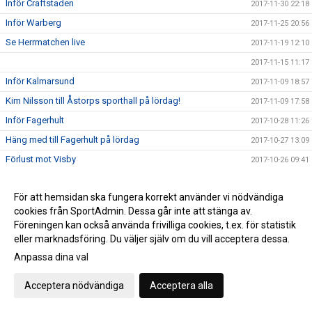
Inför Craftstaden
2017-11-30 22:18
Inför Warberg
2017-11-25 20:56
Se Herrmatchen live
2017-11-19 12:10
2017-11-15 11:17
Inför Kalmarsund
2017-11-09 18:57
Kim Nilsson till Åstorps sporthall på lördag!
2017-11-09 17:58
Inför Fagerhult
2017-10-28 11:26
Häng med till Fagerhult på lördag
2017-10-27 13:09
Förlust mot Visby
2017-10-26 09:41
Se herrarnas match via webben
2017-10-20 17:37
För att hemsidan ska fungera korrekt använder vi nödvändiga
Inför Visby
2017-10-20 16:00
cookies från SportAdmin. Dessa går inte att stänga av.
Bilder från Onyxmatchen
2017-10-18 13:32
Föreningen kan också använda frivilliga cookies, t.ex. för statistik
Tredje raka segern!
eller marknadsföring. Du väljer själv om du vill acceptera dessa.
2017-10-18 10:10
Inför Onyx
Anpassa dina val
2017-10-12 12:59
Seger i Skånederbyt
2017-10-12 10:31
Acceptera nödvändiga
Acceptera alla
Inför Malmö FBC
2017-10-10 07:27