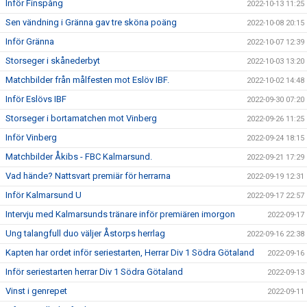
Inför Finspång
2022-10-13 11:25
Sen vändning i Gränna gav tre sköna poäng
2022-10-08 20:15
Inför Gränna
2022-10-07 12:39
Storseger i skånederbyt
2022-10-03 13:20
Matchbilder från målfesten mot Eslöv IBF.
2022-10-02 14:48
Inför Eslövs IBF
2022-09-30 07:20
Storseger i bortamatchen mot Vinberg
2022-09-26 11:25
Inför Vinberg
2022-09-24 18:15
Matchbilder Åkibs - FBC Kalmarsund.
2022-09-21 17:29
Vad hände? Nattsvart premiär för herrarna
2022-09-19 12:31
Inför Kalmarsund U
2022-09-17 22:57
Intervju med Kalmarsunds tränare inför premiären imorgon
2022-09-17
Ung talangfull duo väljer Åstorps herrlag
2022-09-16 22:38
Kapten har ordet inför seriestarten, Herrar Div 1 Södra Götaland
2022-09-16
Inför seriestarten herrar Div 1 Södra Götaland
2022-09-13
Vinst i genrepet
2022-09-11