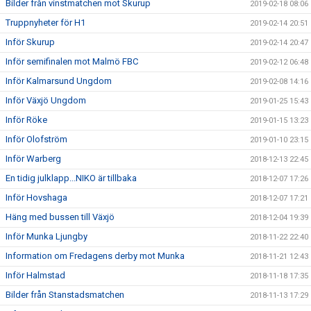
Bilder från vinstmatchen mot Skurup
2019-02-18 08:06
Truppnyheter för H1
2019-02-14 20:51
Inför Skurup
2019-02-14 20:47
Inför semifinalen mot Malmö FBC
2019-02-12 06:48
Inför Kalmarsund Ungdom
2019-02-08 14:16
Inför Växjö Ungdom
2019-01-25 15:43
Inför Röke
2019-01-15 13:23
Inför Olofström
2019-01-10 23:15
Inför Warberg
2018-12-13 22:45
En tidig julklapp...NIKO är tillbaka
2018-12-07 17:26
Inför Hovshaga
2018-12-07 17:21
Häng med bussen till Växjö
2018-12-04 19:39
Inför Munka Ljungby
2018-11-22 22:40
Information om Fredagens derby mot Munka
2018-11-21 12:43
Inför Halmstad
2018-11-18 17:35
Bilder från Stanstadsmatchen
2018-11-13 17:29