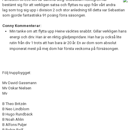
DOKUMENT
bestämt sig för att verkligen satsa och flyttas nu upp från vårt andra
lag som tog sig upp i division 2 och stor anledning till detta var Sebastian
som gjorde fantastiska 91 poäng förra säsongen.
KONTAKT
Conny Kommenterar:
MATCHER
Min tanke om att flytta upp Heine väcktes snabbt. Gillar verkligen hans
energi och driv. Han är en riktig glädjespridare. Han har ju också lite
SERIETABELL
rutin från div 1 trots att han bara är 20 år. En av dom som absolut
imponerat mest på mej dom här första veckorna på försäsongen.
Följ truppbygget:
Mv David Gassmann
Mv Oskar Nielsen
Mv
B Theo Britzén
B Neo Lindblom
B Hugo Rundbäck
B Noah Ahlin
B Alfons Puljer
B Robin Rolf