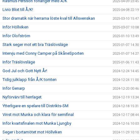
Rasmus Persson förlänger med Å/K
2025-04-09 23:45
Livio Blixt till Å/K!
2025-04-08 22:19
Stor dramatik när herrarna löste kval till Allsvenskan
2025-03-10 15:47
Inför Höllviken
2025-03-07 10:08
Inför Olofström
2025-01-10 13:49
Stark seger mot ett bra Träslövsläge
2025-01-07 14:30
Intervju med Conny Camper på SkåneSporten
2025-01-07 14:27
Inför Träslövsläge
2025-01-06 11:43
God Jul och Gott Nytt År!
2024-12-24 14:45
Tidig julklapp från Å/K tomten
2024-12-24 11:00
Inför Genarp
2024-12-20 00:46
Nyförvärv till herrlaget
2024-12-19 13:34
Ytterligare en spelare till Distrikts-SM
2024-12-18 15:31
Vinst mot Munka och klara för semifinal
2024-12-17 08:44
Inför kvartsfinalen mot Munka Ljungby
2024-12-16 10:03
Seger i bortamötet mot Höllviken
2024-11-29 10:10