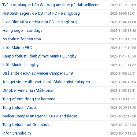
Två stortalanger från Warberg ansluter på dubbellicens
2025-12-12 00:09
Historisk seger i derbyt mot FC Helsingborg
2025-12-08 16:01
Livio Blixt inför derbyt mot FC Helsingborg
2025-12-04 14:08
Härlig seger i söndags
2025-11-25 13:38
Ny förlust för herrarna
2025-11-18 13:23
Inför Malmö FBC
2025-11-14 10:58
Knapp förlust i derbyt mot Munka Ljungby
2025-11-14 10:50
Inför Munka Ljungby
2025-11-11 11:32
Strålande debut av Melker Camper i U19
2025-11-08 22:31
A-laget vidare till kvartsfinal i Skånemästerskapen
2025-11-04 15:04
Oktober Vinnarna i Målkronan
2025-11-03 16:41
Tung eftermiddag för herrarna
2025-11-03 16:31
Tung förlust i Växjö
2025-10-29 13:25
Melker Camper uttagen till U-19 landslaget
2025-10-22 17:28
Tung förlust mot Gransholm
2025-10-13 09:53
Inför Gransholm
2025-10-10 11:55