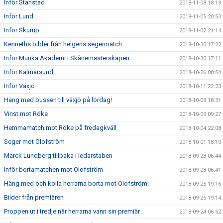
Inför Stanstad
2018-11-08 18:19
Inför Lund
2018-11-05 20:53
Inför Skurup
2018-11-02 21:14
Kenneths bilder från helgens segermatch
2018-10-30 17:22
Inför Munka Akademi i Skånemästerskapen
2018-10-30 17:11
Inför Kalmarsund
2018-10-26 08:54
Inför Växjö
2018-10-11 22:23
Häng med bussen till växjö på lördag!
2018-10-09 18:31
Vinst mot Röke
2018-10-09 09:27
Hemmamatch mot Röke på fredagkväll
2018-10-04 22:08
Seger mot Olofström
2018-10-01 18:10
Marck Lundberg tillbaka i ledarstaben
2018-09-28 06:44
Inför bortamatchen mot Olofström
2018-09-28 06:41
Häng med och kolla herrarna borta mot Olofström!
2018-09-25 19:16
Bilder från premiären
2018-09-25 19:14
Proppen ut i tredje när herrarna vann sin premiär
2018-09-24 06:52