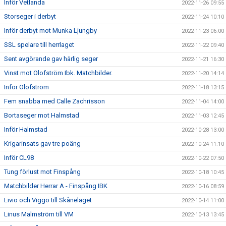
Inför Vetlanda
2022-11-26 09:55
Storseger i derbyt
2022-11-24 10:10
Inför derbyt mot Munka Ljungby
2022-11-23 06:00
SSL spelare till herrlaget
2022-11-22 09:40
Sent avgörande gav härlig seger
2022-11-21 16:30
Vinst mot Olofström Ibk. Matchbilder.
2022-11-20 14:14
Inför Olofström
2022-11-18 13:15
Fem snabba med Calle Zachrisson
2022-11-04 14:00
Bortaseger mot Halmstad
2022-11-03 12:45
Inför Halmstad
2022-10-28 13:00
Krigarinsats gav tre poäng
2022-10-24 11:10
Inför CL98
2022-10-22 07:50
Tung förlust mot Finspång
2022-10-18 10:45
Matchbilder Herrar A - Finspång IBK
2022-10-16 08:59
Livio och Viggo till Skånelaget
2022-10-14 11:00
Linus Malmström till VM
2022-10-13 13:45