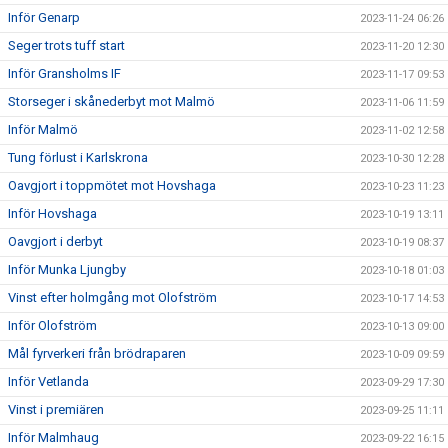
Inför Genarp
2023-11-24 06:26
Seger trots tuff start
2023-11-20 12:30
Inför Gransholms IF
2023-11-17 09:53
Storseger i skånederbyt mot Malmö
2023-11-06 11:59
Inför Malmö
2023-11-02 12:58
Tung förlust i Karlskrona
2023-10-30 12:28
Oavgjort i toppmötet mot Hovshaga
2023-10-23 11:23
Inför Hovshaga
2023-10-19 13:11
Oavgjort i derbyt
2023-10-19 08:37
Inför Munka Ljungby
2023-10-18 01:03
Vinst efter holmgång mot Olofström
2023-10-17 14:53
Inför Olofström
2023-10-13 09:00
Mål fyrverkeri från brödraparen
2023-10-09 09:59
Inför Vetlanda
2023-09-29 17:30
Vinst i premiären
2023-09-25 11:11
Inför Malmhaug
2023-09-22 16:15