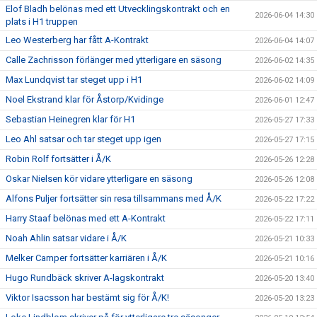
Elof Bladh belönas med ett Utvecklingskontrakt och en
2026-06-04 14:30
plats i H1 truppen
Leo Westerberg har fått A-Kontrakt
2026-06-04 14:07
Calle Zachrisson förlänger med ytterligare en säsong
2026-06-02 14:35
Max Lundqvist tar steget upp i H1
2026-06-02 14:09
Noel Ekstrand klar för Åstorp/Kvidinge
2026-06-01 12:47
Sebastian Heinegren klar för H1
2026-05-27 17:33
Leo Ahl satsar och tar steget upp igen
2026-05-27 17:15
Robin Rolf fortsätter i Å/K
2026-05-26 12:28
Oskar Nielsen kör vidare ytterligare en säsong
2026-05-26 12:08
Alfons Puljer fortsätter sin resa tillsammans med Å/K
2026-05-22 17:22
Harry Staaf belönas med ett A-Kontrakt
2026-05-22 17:11
Noah Ahlin satsar vidare i Å/K
2026-05-21 10:33
Melker Camper fortsätter karriären i Å/K
2026-05-21 10:16
Hugo Rundbäck skriver A-lagskontrakt
2026-05-20 13:40
Viktor Isacsson har bestämt sig för Å/K!
2026-05-20 13:23