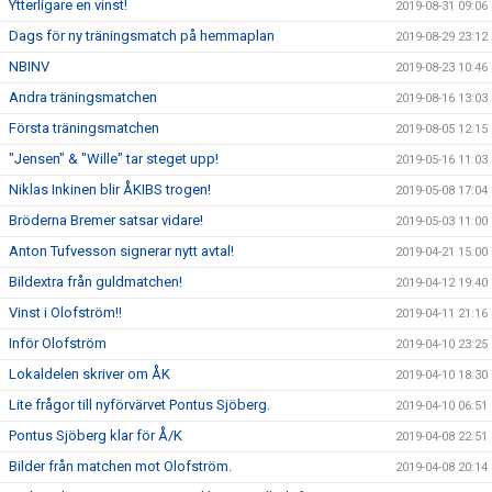
Ytterligare en vinst!
2019-08-31 09:06
Dags för ny träningsmatch på hemmaplan
2019-08-29 23:12
NBINV
2019-08-23 10:46
Andra träningsmatchen
2019-08-16 13:03
Första träningsmatchen
2019-08-05 12:15
"Jensen" & "Wille" tar steget upp!
2019-05-16 11:03
Niklas Inkinen blir ÅKIBS trogen!
2019-05-08 17:04
Bröderna Bremer satsar vidare!
2019-05-03 11:00
Anton Tufvesson signerar nytt avtal!
2019-04-21 15:00
Bildextra från guldmatchen!
2019-04-12 19:40
Vinst i Olofström!!
2019-04-11 21:16
Inför Olofström
2019-04-10 23:25
Lokaldelen skriver om ÅK
2019-04-10 18:30
Lite frågor till nyförvärvet Pontus Sjöberg.
2019-04-10 06:51
Pontus Sjöberg klar för Å/K
2019-04-08 22:51
Bilder från matchen mot Olofström.
2019-04-08 20:14