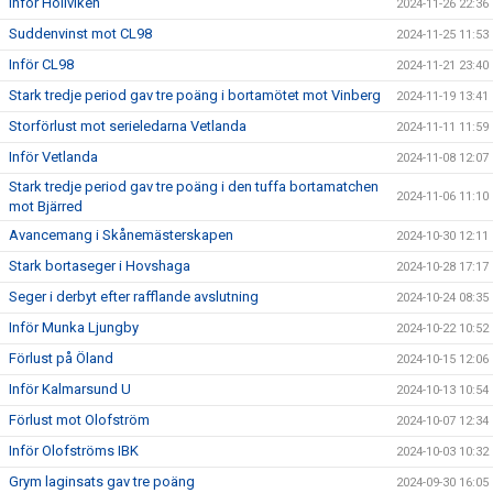
Inför Höllviken
2024-11-26 22:36
Suddenvinst mot CL98
2024-11-25 11:53
Inför CL98
2024-11-21 23:40
Stark tredje period gav tre poäng i bortamötet mot Vinberg
2024-11-19 13:41
Storförlust mot serieledarna Vetlanda
2024-11-11 11:59
Inför Vetlanda
2024-11-08 12:07
Stark tredje period gav tre poäng i den tuffa bortamatchen
2024-11-06 11:10
mot Bjärred
Avancemang i Skånemästerskapen
2024-10-30 12:11
Stark bortaseger i Hovshaga
2024-10-28 17:17
Seger i derbyt efter rafflande avslutning
2024-10-24 08:35
Inför Munka Ljungby
2024-10-22 10:52
Förlust på Öland
2024-10-15 12:06
Inför Kalmarsund U
2024-10-13 10:54
Förlust mot Olofström
2024-10-07 12:34
Inför Olofströms IBK
2024-10-03 10:32
Grym laginsats gav tre poäng
2024-09-30 16:05