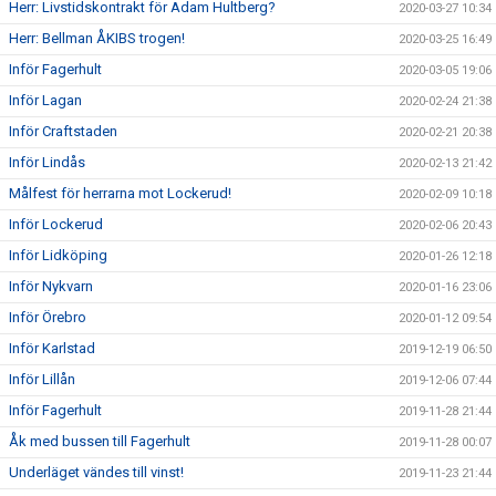
Herr: Livstidskontrakt för Adam Hultberg?
2020-03-27 10:34
Herr: Bellman ÅKIBS trogen!
2020-03-25 16:49
Inför Fagerhult
2020-03-05 19:06
Inför Lagan
2020-02-24 21:38
Inför Craftstaden
2020-02-21 20:38
Inför Lindås
2020-02-13 21:42
Målfest för herrarna mot Lockerud!
2020-02-09 10:18
Inför Lockerud
2020-02-06 20:43
Inför Lidköping
2020-01-26 12:18
Inför Nykvarn
2020-01-16 23:06
Inför Örebro
2020-01-12 09:54
Inför Karlstad
2019-12-19 06:50
Inför Lillån
2019-12-06 07:44
Inför Fagerhult
2019-11-28 21:44
Åk med bussen till Fagerhult
2019-11-28 00:07
Underläget vändes till vinst!
2019-11-23 21:44