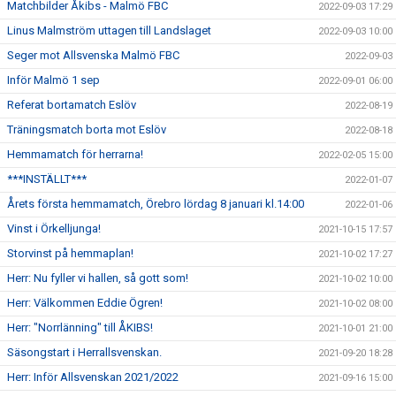
Matchbilder Åkibs - Malmö FBC
2022-09-03 17:29
Linus Malmström uttagen till Landslaget
2022-09-03 10:00
Seger mot Allsvenska Malmö FBC
2022-09-03
Inför Malmö 1 sep
2022-09-01 06:00
Referat bortamatch Eslöv
2022-08-19
Träningsmatch borta mot Eslöv
2022-08-18
Hemmamatch för herrarna!
2022-02-05 15:00
***INSTÄLLT***
2022-01-07
Årets första hemmamatch, Örebro lördag 8 januari kl.14:00
2022-01-06
Vinst i Örkelljunga!
2021-10-15 17:57
Storvinst på hemmaplan!
2021-10-02 17:27
Herr: Nu fyller vi hallen, så gott som!
2021-10-02 10:00
Herr: Välkommen Eddie Ögren!
2021-10-02 08:00
Herr: "Norrlänning" till ÅKIBS!
2021-10-01 21:00
Säsongstart i Herrallsvenskan.
2021-09-20 18:28
Herr: Inför Allsvenskan 2021/2022
2021-09-16 15:00