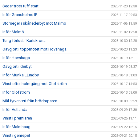
Seger trots tuff start
2023-11-20 12:30
Inför Gransholms IF
2023-11-17 09:53
Storseger i skånederbyt mot Malmö
2023-11-06 11:59
Inför Malmö
2023-11-02 12:58
Tung förlust i Karlskrona
2023-10-30 12:28
Oavgjort i toppmötet mot Hovshaga
2023-10-23 11:23
Inför Hovshaga
2023-10-19 13:11
Oavgjort i derbyt
2023-10-19 08:37
Inför Munka Ljungby
2023-10-18 01:03
Vinst efter holmgång mot Olofström
2023-10-17 14:53
Inför Olofström
2023-10-13 09:00
Mål fyrverkeri från brödraparen
2023-10-09 09:59
Inför Vetlanda
2023-09-29 17:30
Vinst i premiären
2023-09-25 11:11
Inför Malmhaug
2023-09-22 16:15
Vinst i genrepet
2023-09-21 20:15