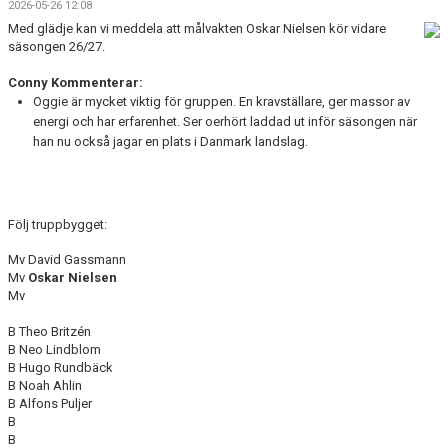
2026-05-26 12:08
DOKUMENT
Med glädje kan vi meddela att målvakten Oskar Nielsen kör vidare
säsongen 26/27.
KONTAKT
Conny Kommenterar:
MATCHER
Oggie är mycket viktig för gruppen. En kravställare, ger massor av
energi och har erfarenhet. Ser oerhört laddad ut inför säsongen när
SERIETABELL
han nu också jagar en plats i Danmark landslag.
Följ truppbygget:
Mv David Gassmann
Mv
Oskar Nielsen
Mv
B Theo Britzén
B Neo Lindblom
B Hugo Rundbäck
B Noah Ahlin
B Alfons Puljer
B
B