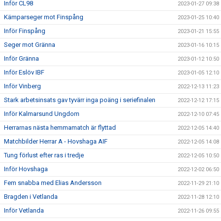
Inför CL98
2023-01-27 09:38
Kämparseger mot Finspång
2023-01-25 10:40
Inför Finspång
2023-01-21 15:55
Seger mot Gränna
2023-01-16 10:15
Inför Gränna
2023-01-12 10:50
Inför Eslöv IBF
2023-01-05 12:10
Inför Vinberg
2022-12-13 11:23
Stark arbetsinsats gav tyvärr inga poäng i seriefinalen
2022-12-12 17:15
Inför Kalmarsund Ungdom
2022-12-10 07:45
Herrarnas nästa hemmamatch är flyttad
2022-12-05 14:40
Matchbilder Herrar A - Hovshaga AIF
2022-12-05 14:08
Tung förlust efter ras i tredje
2022-12-05 10:50
Inför Hovshaga
2022-12-02 06:50
Fem snabba med Elias Andersson
2022-11-29 21:10
Bragden i Vetlanda
2022-11-28 12:10
Inför Vetlanda
2022-11-26 09:55