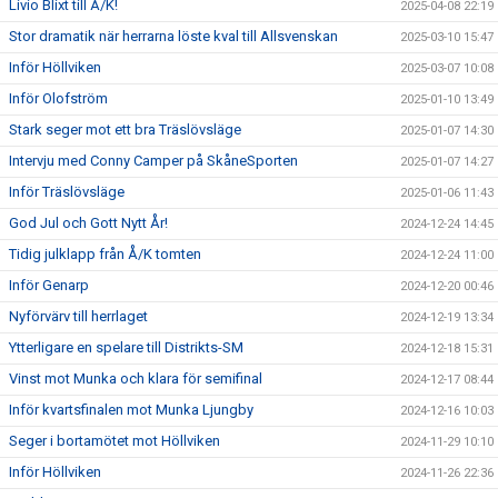
Livio Blixt till Å/K!
2025-04-08 22:19
Stor dramatik när herrarna löste kval till Allsvenskan
2025-03-10 15:47
Inför Höllviken
2025-03-07 10:08
Inför Olofström
2025-01-10 13:49
Stark seger mot ett bra Träslövsläge
2025-01-07 14:30
Intervju med Conny Camper på SkåneSporten
2025-01-07 14:27
Inför Träslövsläge
2025-01-06 11:43
God Jul och Gott Nytt År!
2024-12-24 14:45
Tidig julklapp från Å/K tomten
2024-12-24 11:00
Inför Genarp
2024-12-20 00:46
Nyförvärv till herrlaget
2024-12-19 13:34
Ytterligare en spelare till Distrikts-SM
2024-12-18 15:31
Vinst mot Munka och klara för semifinal
2024-12-17 08:44
Inför kvartsfinalen mot Munka Ljungby
2024-12-16 10:03
Seger i bortamötet mot Höllviken
2024-11-29 10:10
Inför Höllviken
2024-11-26 22:36