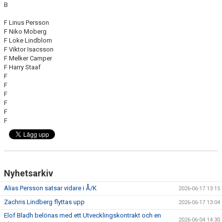
B
F Linus Persson
F Niko Moberg
F Loke Lindblom
F Viktor Isacsson
F Melker Camper
F Harry Staaf
F
F
F
F
F
F
Nyhetsarkiv
Alias Persson satsar vidare i Å/K
2026-06-17 13:15
Zachris Lindberg flyttas upp
2026-06-17 13:04
Elof Bladh belönas med ett Utvecklingskontrakt och en
2026-06-04 14:30