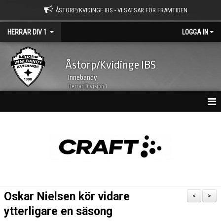
ÅSTORP/KVIDINGE IBS - VI SATSAR FÖR FRAMTIDEN
HERRAR DIV 1
LOGGA IN
Åstorp/Kvidinge IBS
Innebandy
Herrar Division 1
HEM
NYHETSARKIV
KALENDER
TRUPPEN
Oskar Nielsen kör vidare
<
>
BILDGALLERI
ytterligare en säsong