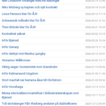
Neo Lindblom förlänger med tre säsonger
2026-05-19 12:46
Niko Moberg ny kapten och nytt kontrakt
2026-05-18 16:09
Linus Persson klar för Å/K
2026-05-10 17:19
Schweizisk målvakt klar för Å/K
2026-05-01 21:52
Theo Britzén klar för Å/K!
2026-04-21 10:59
Kontraktet säkrat
2026-03-02 14:10
Inför Bjärred
2026-02-26 15:24
Inför Genarp
2026-02-19 11:10
Inför derbyt mot Munka Ljungby
2026-02-10 10:41
Vinnarna i Målkronan
2026-02-05 13:17
Viktig seger i bortamötet mot Gransholm
2026-01-19 09:56
Inför Kalmarsund Ungdom
2026-01-09 11:50
Stort manfall när herrarna åker till Olofström
2026-01-03 09:50
Inför Hovshaga
2025-12-19 12:51
Missa inte kvällens kvartsfinal i Skånemästerskapen mot
2025-12-17 12:57
Bjärred
Två stortalanger från Warberg ansluter på dubbellicens
2025-12-12 00:09