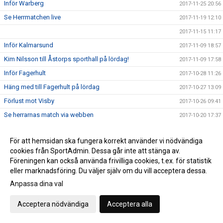
Inför Warberg
2017-11-25 20:56
Se Herrmatchen live
2017-11-19 12:10
2017-11-15 11:17
Inför Kalmarsund
2017-11-09 18:57
Kim Nilsson till Åstorps sporthall på lördag!
2017-11-09 17:58
Inför Fagerhult
2017-10-28 11:26
Häng med till Fagerhult på lördag
2017-10-27 13:09
Förlust mot Visby
2017-10-26 09:41
Se herrarnas match via webben
2017-10-20 17:37
Inför Visby
2017-10-20 16:00
För att hemsidan ska fungera korrekt använder vi nödvändiga
Bilder från Onyxmatchen
2017-10-18 13:32
cookies från SportAdmin. Dessa går inte att stänga av.
Tredje raka segern!
2017-10-18 10:10
Föreningen kan också använda frivilliga cookies, t.ex. för statistik
Inför Onyx
eller marknadsföring. Du väljer själv om du vill acceptera dessa.
2017-10-12 12:59
Anpassa dina val
Seger i Skånederbyt
2017-10-12 10:31
Inför Malmö FBC
2017-10-10 07:27
Acceptera nödvändiga
Acceptera alla
Viktig seger mot Östra
2017-10-08 20:52