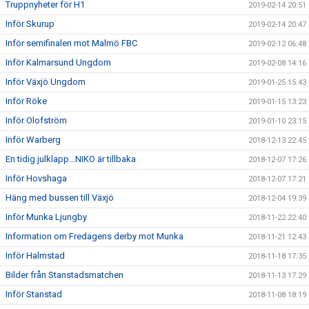
Truppnyheter för H1
2019-02-14 20:51
Inför Skurup
2019-02-14 20:47
Inför semifinalen mot Malmö FBC
2019-02-12 06:48
Inför Kalmarsund Ungdom
2019-02-08 14:16
Inför Växjö Ungdom
2019-01-25 15:43
Inför Röke
2019-01-15 13:23
Inför Olofström
2019-01-10 23:15
Inför Warberg
2018-12-13 22:45
En tidig julklapp...NIKO är tillbaka
2018-12-07 17:26
Inför Hovshaga
2018-12-07 17:21
Häng med bussen till Växjö
2018-12-04 19:39
Inför Munka Ljungby
2018-11-22 22:40
Information om Fredagens derby mot Munka
2018-11-21 12:43
Inför Halmstad
2018-11-18 17:35
Bilder från Stanstadsmatchen
2018-11-13 17:29
Inför Stanstad
2018-11-08 18:19