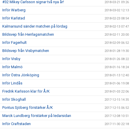
#32 Mikey Carlsson signar två nya år!
2018-03-21 09:26
Inför Warberg
2018-03-02 12:13
Inför Karlstad
2018-02-23 08:54
Kalmarsund sänder matchen på lördag
2018-02-13 07:47
Bildsvep från Herrlagsmatchen
2018-02-11 20:00
Inför Fagerhult
2018-02-09 06:52
Bildsvep från Visbymatchen
2018-01-28 19:30
Inför Visby
2018-01-26 08:22
Inför Malmö
2018-01-16 18:24
Inför Östra Jönköping
2018-01-13 12:40
Inför Lindås
2018-01-06 19:08
Fredrik Karlsson klar för Å/K
2018-01-03 22:06
Inför Skoghall
2017-12-15 14:35
Pontus Sjöberg förstärker Å/K
2017-12-15 06:52
Marck Lundberg förstärker på ledarsidan
2017-12-08 10:51
Inför Craftstaden
2017-11-30 22:18