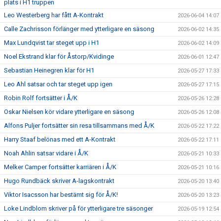
plats i H1 truppen
Leo Westerberg har fått A-Kontrakt
2026-06-04 14:07
Calle Zachrisson förlänger med ytterligare en säsong
2026-06-02 14:35
Max Lundqvist tar steget upp i H1
2026-06-02 14:09
Noel Ekstrand klar för Åstorp/Kvidinge
2026-06-01 12:47
Sebastian Heinegren klar för H1
2026-05-27 17:33
Leo Ahl satsar och tar steget upp igen
2026-05-27 17:15
Robin Rolf fortsätter i Å/K
2026-05-26 12:28
Oskar Nielsen kör vidare ytterligare en säsong
2026-05-26 12:08
Alfons Puljer fortsätter sin resa tillsammans med Å/K
2026-05-22 17:22
Harry Staaf belönas med ett A-Kontrakt
2026-05-22 17:11
Noah Ahlin satsar vidare i Å/K
2026-05-21 10:33
Melker Camper fortsätter karriären i Å/K
2026-05-21 10:16
Hugo Rundbäck skriver A-lagskontrakt
2026-05-20 13:40
Viktor Isacsson har bestämt sig för Å/K!
2026-05-20 13:23
Loke Lindblom skriver på för ytterligare tre säsonger
2026-05-19 12:54