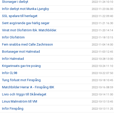
Storseger i derbyt
2022-11-24 10:10
Inför derbyt mot Munka Ljungby
2022-11-23 06:00
SSL spelare till herrlaget
2022-11-22 09:40
Sent avgörande gav härlig seger
2022-11-21 16:30
Vinst mot Olofström Ibk. Matchbilder.
2022-11-20 14:14
Inför Olofström
2022-11-18 13:15
Fem snabba med Calle Zachrisson
2022-11-04 14:00
Bortaseger mot Halmstad
2022-11-03 12:45
Inför Halmstad
2022-10-28 13:00
Krigarinsats gav tre poäng
2022-10-24 11:10
Inför CL98
2022-10-22 07:50
Tung förlust mot Finspång
2022-10-18 10:45
Matchbilder Herrar A - Finspång IBK
2022-10-16 08:59
Livio och Viggo till Skånelaget
2022-10-14 11:00
Linus Malmström till VM
2022-10-13 13:45
Inför Finspång
2022-10-13 11:25