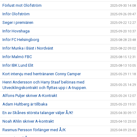
Förlust mot Olofström
2025-09-30 14:08
Inför Olofström
2025-09-26 09:47
Seger i premiären
2025-09-22 12:27
Inför Hovshaga
2025-09-20 10:37
Inför FC Helsingborg
2025-08-28 23:48
Inför Munka i Bäst i Nordväst
2025-08-22 09:02
Inför Malmö FBC
2025-08-15 12:31
Inför IBK Lund Elit
2025-08-13 10:05
Kort intervju med herrtränaren Conny Camper
2025-05-29 11:18
Henri Andersson och Harry Staaf belönas med
2025-05-25 14:29
Utvecklingskontrakt och flyttas upp i A-truppen.
Alfons Puljer skriver A-Kontrakt
2025-05-24 12:07
Adam Hultberg är tillbaka
2025-05-23 19:51
En av Skånes största talanger väljer Å/K!
2025-04-30 09:17
Noah Ahlin skriver A-kontrakt
2025-04-10 23:03
Rasmus Persson förlänger med Å/K
2025-04-09 23:45