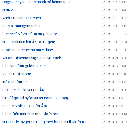
Dags för ny träningsmatch på hemmaplan
2019-08-29 23:12
NBINV
2019-08-23 10:46
Andra träningsmatchen
2019-08-16 13:03
Första träningsmatchen
2019-08-05 12:15
"Jensen" & "Wille" tar steget upp!
2019-05-16 11:03
Niklas Inkinen blir ÅKIBS trogen!
2019-05-08 17:04
Bröderna Bremer satsar vidare!
2019-05-03 11:00
Anton Tufvesson signerar nytt avtal!
2019-04-21 15:00
Bildextra från guldmatchen!
2019-04-12 19:40
Vinst i Olofström!!
2019-04-11 21:16
Inför Olofström
2019-04-10 23:25
Lokaldelen skriver om ÅK
2019-04-10 18:30
Lite frågor till nyförvärvet Pontus Sjöberg.
2019-04-10 06:51
Pontus Sjöberg klar för Å/K
2019-04-08 22:51
Bilder från matchen mot Olofström.
2019-04-08 20:14
Nu kan det avgöras! Häng med bussen till Olofström!
2019-04-08 10:57