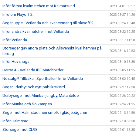
Inför första kvalmatchen mot Kalmarsund
2023-04-01 09:17
Info om Playoff 2
2023-03-27 14:20
Seger uppe i Vetlanda och avancemang till playoff 2
2023-03-24 10:40
Inför andra kvalmatchen mot Vetlanda
2023-03-22 12:25
Inför Vetlanda
2023-03-17 11:50
Storseger gav andra plats och Allsvenskt kval hemma på
2023-03-16 10:53
lördag
Inför Hovshaga
2023-03-10 16:30
Herrar A - Vetlanda IBF Matchbilder.
2023-03-05 11:25
Nostalgi!! Tillbaka i Sporthallen! Inför Vetlanda
2023-03-02 12:45
Seger i derbyt och nytt publikrekord
2023-02-27 12:30
Derbyseger mot Munka-ljungby. Matchbilder.
2023-02-26 20:22
Inför Munka och Solkampen
2023-02-24 21:25
Seger mot Halmstad men smolk i glädjebägaren
2023-02-13 14:50
Inför Halmstad
2023-02-10 09:30
Storseger mot CL98
2023-02-01 16:35