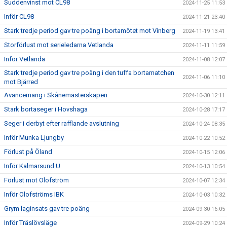
Suddenvinst mot CL98
2024-11-25 11:53
Inför CL98
2024-11-21 23:40
Stark tredje period gav tre poäng i bortamötet mot Vinberg
2024-11-19 13:41
Storförlust mot serieledarna Vetlanda
2024-11-11 11:59
Inför Vetlanda
2024-11-08 12:07
Stark tredje period gav tre poäng i den tuffa bortamatchen
2024-11-06 11:10
mot Bjärred
Avancemang i Skånemästerskapen
2024-10-30 12:11
Stark bortaseger i Hovshaga
2024-10-28 17:17
Seger i derbyt efter rafflande avslutning
2024-10-24 08:35
Inför Munka Ljungby
2024-10-22 10:52
Förlust på Öland
2024-10-15 12:06
Inför Kalmarsund U
2024-10-13 10:54
Förlust mot Olofström
2024-10-07 12:34
Inför Olofströms IBK
2024-10-03 10:32
Grym laginsats gav tre poäng
2024-09-30 16:05
Inför Träslövsläge
2024-09-29 10:24