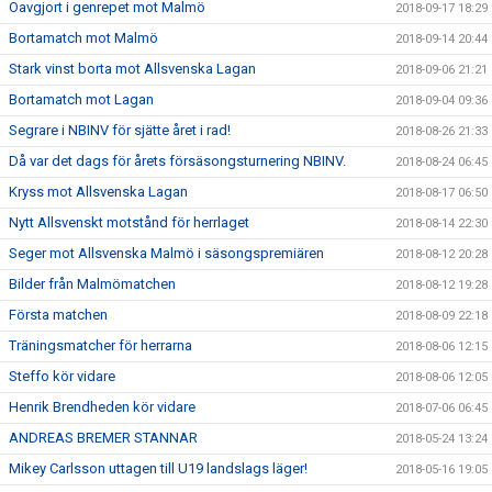
Oavgjort i genrepet mot Malmö
2018-09-17 18:29
Bortamatch mot Malmö
2018-09-14 20:44
Stark vinst borta mot Allsvenska Lagan
2018-09-06 21:21
Bortamatch mot Lagan
2018-09-04 09:36
Segrare i NBINV för sjätte året i rad!
2018-08-26 21:33
Då var det dags för årets försäsongsturnering NBINV.
2018-08-24 06:45
Kryss mot Allsvenska Lagan
2018-08-17 06:50
Nytt Allsvenskt motstånd för herrlaget
2018-08-14 22:30
Seger mot Allsvenska Malmö i säsongspremiären
2018-08-12 20:28
Bilder från Malmömatchen
2018-08-12 19:28
Första matchen
2018-08-09 22:18
Träningsmatcher för herrarna
2018-08-06 12:15
Steffo kör vidare
2018-08-06 12:05
Henrik Brendheden kör vidare
2018-07-06 06:45
ANDREAS BREMER STANNAR
2018-05-24 13:24
Mikey Carlsson uttagen till U19 landslags läger!
2018-05-16 19:05