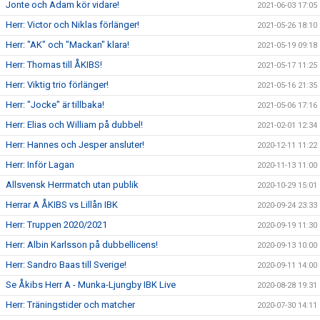
Jonte och Adam kör vidare!
2021-06-03 17:05
Herr: Victor och Niklas förlänger!
2021-05-26 18:10
Herr: "AK" och "Mackan" klara!
2021-05-19 09:18
Herr: Thomas till ÅKIBS!
2021-05-17 11:25
Herr: Viktig trio förlänger!
2021-05-16 21:35
Herr: "Jocke" är tillbaka!
2021-05-06 17:16
Herr: Elias och William på dubbel!
2021-02-01 12:34
Herr: Hannes och Jesper ansluter!
2020-12-11 11:22
Herr: Inför Lagan
2020-11-13 11:00
Allsvensk Herrmatch utan publik
2020-10-29 15:01
Herrar A ÅKIBS vs Lillån IBK
2020-09-24 23:33
Herr: Truppen 2020/2021
2020-09-19 11:30
Herr: Albin Karlsson på dubbellicens!
2020-09-13 10:00
Herr: Sandro Baas till Sverige!
2020-09-11 14:00
Se Åkibs Herr A - Munka-Ljungby IBK Live
2020-08-28 19:31
Herr: Träningstider och matcher
2020-07-30 14:11