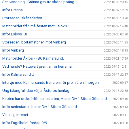
Sen vändning i Gränna gav tre sköna poäng
2022-10-08 20:15
Inför Gränna
2022-10-07 12:39
Storseger i skånederbyt
2022-10-03 13:20
Matchbilder från målfesten mot Eslöv IBF.
2022-10-02 14:48
Inför Eslövs IBF
2022-09-30 07:20
Storseger i bortamatchen mot Vinberg
2022-09-26 11:25
Inför Vinberg
2022-09-24 18:15
Matchbilder Åkibs - FBC Kalmarsund.
2022-09-21 17:29
Vad hände? Nattsvart premiär för herrarna
2022-09-19 12:31
Inför Kalmarsund U
2022-09-17 22:57
Intervju med Kalmarsunds tränare inför premiären imorgon
2022-09-17
Ung talangfull duo väljer Åstorps herrlag
2022-09-16 22:38
Kapten har ordet inför seriestarten, Herrar Div 1 Södra Götaland
2022-09-16
Inför seriestarten herrar Div 1 Södra Götaland
2022-09-13
Vinst i genrepet
2022-09-11
Inför Engelholm fredag 9/9
2022-09-08