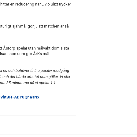
 hittar en reducering när Livio Blixt trycker
urligt självmål gör ju att matchen är så
t Åstorp spelar utan målvakt dom sista
p Isacsson som gör Å/Ks mål.
köra nu och behöver få lite positiv medgång
 på och det hårda arbetet som gäller. Vi ska
ta 35 minuterna då vi spelar 1-1.
si=vhtBH-ADYuQnasNx