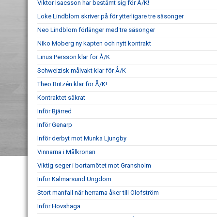
Viktor Isacsson har bestämt sig för Å/K!
Loke Lindblom skriver på för ytterligare tre säsonger
Neo Lindblom förlänger med tre säsonger
Niko Moberg ny kapten och nytt kontrakt
Linus Persson klar för Å/K
Schweizisk målvakt klar för Å/K
Theo Britzén klar för Å/K!
Kontraktet säkrat
Inför Bjärred
Inför Genarp
Inför derbyt mot Munka Ljungby
Vinnarna i Målkronan
Viktig seger i bortamötet mot Gransholm
Inför Kalmarsund Ungdom
Stort manfall när herrarna åker till Olofström
Inför Hovshaga