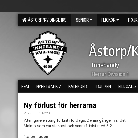
ÅSTORP/KVIDINGE IBS
SENIOR
FLICKOR
POJK
Åstorp/K
Innebandy
Herrar Division 1
HEM
NYHETSARKIV
KALENDER
TRUPPEN
BILDGALLE
Ny förlust för herrarna
2025-11-18 13:23
Ytterligare en tung förlust i lördags. Denna gången var det
Malmö som var starkast och vann rättvist med 6-2.
1:a perioden: