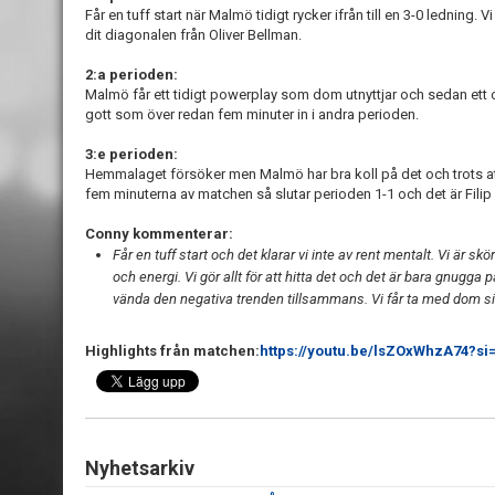
Får en tuff start när Malmö tidigt rycker ifrån till en 3-0 ledning. Vi
dit diagonalen från Oliver Bellman.
2:a perioden:
Malmö får ett tidigt powerplay som dom utnyttjar och sedan ett ot
gott som över redan fem minuter in i andra perioden.
3:e perioden:
Hemmalaget försöker men Malmö har bra koll på det och trots at
fem minuterna av matchen så slutar perioden 1-1 och det är Fili
Conny kommenterar:
Får en tuff start och det klarar vi inte av rent mentalt. Vi är s
och energi. Vi gör allt för att hitta det och det är bara gnugga
vända den negativa trenden tillsammans. Vi får ta med dom sis
Highlights från matchen:
https://youtu.be/lsZOxWhzA74?
Nyhetsarkiv