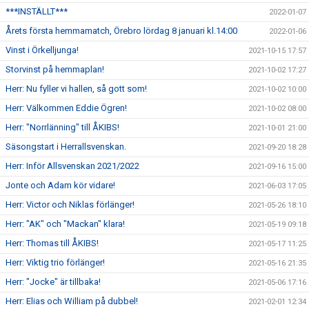
***INSTÄLLT***
2022-01-07
Årets första hemmamatch, Örebro lördag 8 januari kl.14:00
2022-01-06
Vinst i Örkelljunga!
2021-10-15 17:57
Storvinst på hemmaplan!
2021-10-02 17:27
Herr: Nu fyller vi hallen, så gott som!
2021-10-02 10:00
Herr: Välkommen Eddie Ögren!
2021-10-02 08:00
Herr: "Norrlänning" till ÅKIBS!
2021-10-01 21:00
Säsongstart i Herrallsvenskan.
2021-09-20 18:28
Herr: Inför Allsvenskan 2021/2022
2021-09-16 15:00
Jonte och Adam kör vidare!
2021-06-03 17:05
Herr: Victor och Niklas förlänger!
2021-05-26 18:10
Herr: "AK" och "Mackan" klara!
2021-05-19 09:18
Herr: Thomas till ÅKIBS!
2021-05-17 11:25
Herr: Viktig trio förlänger!
2021-05-16 21:35
Herr: "Jocke" är tillbaka!
2021-05-06 17:16
Herr: Elias och William på dubbel!
2021-02-01 12:34