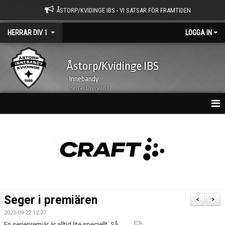
ÅSTORP/KVIDINGE IBS - VI SATSAR FÖR FRAMTIDEN
HERRAR DIV 1
LOGGA IN
Åstorp/Kvidinge IBS
Innebandy
Herrar Division 1
HEM
NYHETSARKIV
KALENDER
TRUPPEN
Seger i premiären
<
>
BILDGALLERI
2025-09-22 12:27
En seriepremiär är alltid lite speciellt. Så