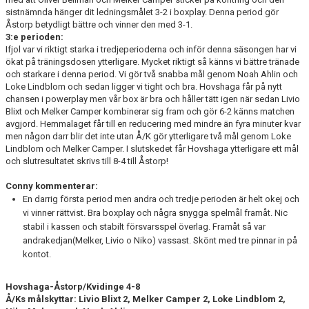
sistnämnda hänger dit ledningsmålet 3-2 i boxplay. Denna period gör
Åstorp betydligt bättre och vinner den med 3-1.
3:e perioden:
Ifjol var vi riktigt starka i tredjeperioderna och inför denna säsongen har vi
ökat på träningsdosen ytterligare. Mycket riktigt så känns vi bättre tränade
och starkare i denna period. Vi gör två snabba mål genom Noah Ahlin och
Loke Lindblom och sedan ligger vi tight och bra. Hovshaga får på nytt
chansen i powerplay men vår box är bra och håller tätt igen när sedan Livio
Blixt och Melker Camper kombinerar sig fram och gör 6-2 känns matchen
avgjord. Hemmalaget får till en reducering med mindre än fyra minuter kvar
men någon darr blir det inte utan Å/K gör ytterligare två mål genom Loke
Lindblom och Melker Camper. I slutskedet får Hovshaga ytterligare ett mål
och slutresultatet skrivs till 8-4 till Åstorp!
Conny kommenterar:
En darrig första period men andra och tredje perioden är helt okej och
vi vinner rättvist. Bra boxplay och några snygga spelmål framåt. Nic
stabil i kassen och stabilt försvarsspel överlag. Framåt så var
andrakedjan(Melker, Livio o Niko) vassast. Skönt med tre pinnar in på
kontot.
Hovshaga-Åstorp/Kvidinge 4-8
Å/Ks målskyttar: Livio Blixt 2, Melker Camper 2, Loke Lindblom 2,