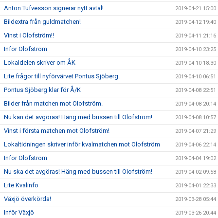
Anton Tufvesson signerar nytt avtal!
2019-04-21 15:00
Bildextra från guldmatchen!
2019-04-12 19:40
Vinst i Olofström!!
2019-04-11 21:16
Inför Olofström
2019-04-10 23:25
Lokaldelen skriver om ÅK
2019-04-10 18:30
Lite frågor till nyförvärvet Pontus Sjöberg.
2019-04-10 06:51
Pontus Sjöberg klar för Å/K
2019-04-08 22:51
Bilder från matchen mot Olofström.
2019-04-08 20:14
Nu kan det avgöras! Häng med bussen till Olofström!
2019-04-08 10:57
Vinst i första matchen mot Olofström!
2019-04-07 21:29
Lokaltidningen skriver inför kvalmatchen mot Olofström
2019-04-06 22:14
Inför Olofström
2019-04-04 19:02
Nu ska det avgöras! Häng med bussen till Olofström!
2019-04-02 09:58
Lite Kvalinfo
2019-04-01 22:33
Växjö överkörda!
2019-03-28 05:44
Inför Växjö
2019-03-26 20:44