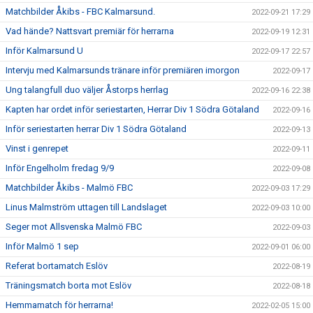
Matchbilder Åkibs - FBC Kalmarsund.
2022-09-21 17:29
Vad hände? Nattsvart premiär för herrarna
2022-09-19 12:31
Inför Kalmarsund U
2022-09-17 22:57
Intervju med Kalmarsunds tränare inför premiären imorgon
2022-09-17
Ung talangfull duo väljer Åstorps herrlag
2022-09-16 22:38
Kapten har ordet inför seriestarten, Herrar Div 1 Södra Götaland
2022-09-16
Inför seriestarten herrar Div 1 Södra Götaland
2022-09-13
Vinst i genrepet
2022-09-11
Inför Engelholm fredag 9/9
2022-09-08
Matchbilder Åkibs - Malmö FBC
2022-09-03 17:29
Linus Malmström uttagen till Landslaget
2022-09-03 10:00
Seger mot Allsvenska Malmö FBC
2022-09-03
Inför Malmö 1 sep
2022-09-01 06:00
Referat bortamatch Eslöv
2022-08-19
Träningsmatch borta mot Eslöv
2022-08-18
Hemmamatch för herrarna!
2022-02-05 15:00