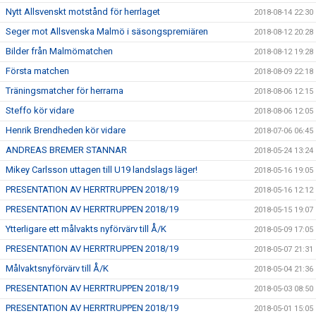
Nytt Allsvenskt motstånd för herrlaget
2018-08-14 22:30
Seger mot Allsvenska Malmö i säsongspremiären
2018-08-12 20:28
Bilder från Malmömatchen
2018-08-12 19:28
Första matchen
2018-08-09 22:18
Träningsmatcher för herrarna
2018-08-06 12:15
Steffo kör vidare
2018-08-06 12:05
Henrik Brendheden kör vidare
2018-07-06 06:45
ANDREAS BREMER STANNAR
2018-05-24 13:24
Mikey Carlsson uttagen till U19 landslags läger!
2018-05-16 19:05
PRESENTATION AV HERRTRUPPEN 2018/19
2018-05-16 12:12
PRESENTATION AV HERRTRUPPEN 2018/19
2018-05-15 19:07
Ytterligare ett målvakts nyförvärv till Å/K
2018-05-09 17:05
PRESENTATION AV HERRTRUPPEN 2018/19
2018-05-07 21:31
Målvaktsnyförvärv till Å/K
2018-05-04 21:36
PRESENTATION AV HERRTRUPPEN 2018/19
2018-05-03 08:50
PRESENTATION AV HERRTRUPPEN 2018/19
2018-05-01 15:05