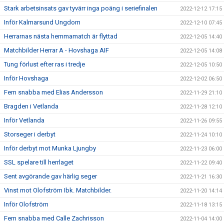
Stark arbetsinsats gav tyvärr inga poäng i seriefinalen
2022-12-12 17:15
Inför Kalmarsund Ungdom
2022-12-10 07:45
Herrarnas nästa hemmamatch är flyttad
2022-12-05 14:40
Matchbilder Herrar A - Hovshaga AIF
2022-12-05 14:08
Tung förlust efter ras i tredje
2022-12-05 10:50
Inför Hovshaga
2022-12-02 06:50
Fem snabba med Elias Andersson
2022-11-29 21:10
Bragden i Vetlanda
2022-11-28 12:10
Inför Vetlanda
2022-11-26 09:55
Storseger i derbyt
2022-11-24 10:10
Inför derbyt mot Munka Ljungby
2022-11-23 06:00
SSL spelare till herrlaget
2022-11-22 09:40
Sent avgörande gav härlig seger
2022-11-21 16:30
Vinst mot Olofström Ibk. Matchbilder.
2022-11-20 14:14
Inför Olofström
2022-11-18 13:15
Fem snabba med Calle Zachrisson
2022-11-04 14:00