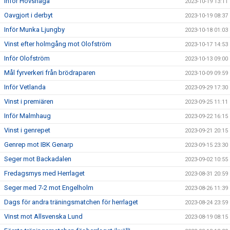
Inför Hovshaga
2023-10-19 13:11
Oavgjort i derbyt
2023-10-19 08:37
Inför Munka Ljungby
2023-10-18 01:03
Vinst efter holmgång mot Olofström
2023-10-17 14:53
Inför Olofström
2023-10-13 09:00
Mål fyrverkeri från brödraparen
2023-10-09 09:59
Inför Vetlanda
2023-09-29 17:30
Vinst i premiären
2023-09-25 11:11
Inför Malmhaug
2023-09-22 16:15
Vinst i genrepet
2023-09-21 20:15
Genrep mot IBK Genarp
2023-09-15 23:30
Seger mot Backadalen
2023-09-02 10:55
Fredagsmys med Herrlaget
2023-08-31 20:59
Seger med 7-2 mot Engelholm
2023-08-26 11:39
Dags för andra träningsmatchen för herrlaget
2023-08-24 23:59
Vinst mot Allsvenska Lund
2023-08-19 08:15