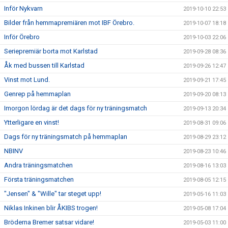
Inför Nykvarn
2019-10-10 22:53
Bilder från hemmapremiären mot IBF Örebro.
2019-10-07 18:18
Inför Örebro
2019-10-03 22:06
Seriepremiär borta mot Karlstad
2019-09-28 08:36
Åk med bussen till Karlstad
2019-09-26 12:47
Vinst mot Lund.
2019-09-21 17:45
Genrep på hemmaplan
2019-09-20 08:13
Imorgon lördag är det dags för ny träningsmatch
2019-09-13 20:34
Ytterligare en vinst!
2019-08-31 09:06
Dags för ny träningsmatch på hemmaplan
2019-08-29 23:12
NBINV
2019-08-23 10:46
Andra träningsmatchen
2019-08-16 13:03
Första träningsmatchen
2019-08-05 12:15
"Jensen" & "Wille" tar steget upp!
2019-05-16 11:03
Niklas Inkinen blir ÅKIBS trogen!
2019-05-08 17:04
Bröderna Bremer satsar vidare!
2019-05-03 11:00