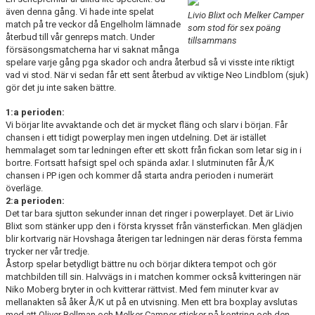
DOKUMENT
även denna gång. Vi hade inte spelat
Livio Blixt och Melker Camper
match på tre veckor då Engelholm lämnade
som stod för sex poäng
återbud till vår genreps match. Under
KONTAKT
tillsammans
försäsongsmatcherna har vi saknat många
spelare varje gång pga skador och andra återbud så vi visste inte riktigt
MATCHER
vad vi stod.
När vi sedan får ett sent återbud av viktige Neo Lindblom (sjuk)
gör det ju inte saken bättre.
SERIETABELL
1:a perioden:
Vi börjar lite avvaktande och det är mycket fläng och slarv i början. Får
chansen i ett tidigt powerplay men ingen utdelning. Det är istället
hemmalaget som tar ledningen efter ett skott från fickan som letar sig in i
bortre. Fortsatt hafsigt spel och spända axlar. I slutminuten får Å/K
chansen i PP igen och kommer då starta andra perioden i numerärt
överläge.
2:a perioden:
Det tar bara sjutton sekunder innan det ringer i powerplayet. Det är Livio
Blixt som stänker upp den i första krysset från vänsterfickan. Men glädjen
blir kortvarig när Hovshaga återigen tar ledningen när deras första femma
trycker ner vår tredje.
Åstorp spelar betydligt bättre nu och börjar diktera tempot och gör
matchbilden till sin. Halvvägs in i matchen kommer också kvitteringen när
Niko Moberg bryter in och kvitterar rättvist. Med fem minuter kvar av
mellanakten så åker Å/K ut på en utvisning. Men ett bra boxplay avslutas
med att Oliver Bellman och Melker Camper sticker på kontring och den