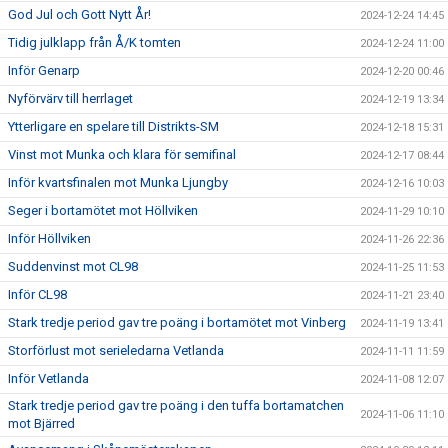
God Jul och Gott Nytt År!
2024-12-24 14:45
Tidig julklapp från Å/K tomten
2024-12-24 11:00
Inför Genarp
2024-12-20 00:46
Nyförvärv till herrlaget
2024-12-19 13:34
Ytterligare en spelare till Distrikts-SM
2024-12-18 15:31
Vinst mot Munka och klara för semifinal
2024-12-17 08:44
Inför kvartsfinalen mot Munka Ljungby
2024-12-16 10:03
Seger i bortamötet mot Höllviken
2024-11-29 10:10
Inför Höllviken
2024-11-26 22:36
Suddenvinst mot CL98
2024-11-25 11:53
Inför CL98
2024-11-21 23:40
Stark tredje period gav tre poäng i bortamötet mot Vinberg
2024-11-19 13:41
Storförlust mot serieledarna Vetlanda
2024-11-11 11:59
Inför Vetlanda
2024-11-08 12:07
Stark tredje period gav tre poäng i den tuffa bortamatchen
2024-11-06 11:10
mot Bjärred