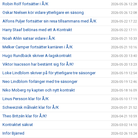
Robin Rolf fortsätter i Å/K
2026-05-26 12:28
Oskar Nielsen kör vidare ytterligare en säsong
2026-05-26 12:08
Alfons Puljer fortsätter sin resa tillsammans med Å/K
2026-05-22 17:22
Harry Staaf belönas med ett A-Kontrakt
2026-05-22 17:11
Noah Ahlin satsar vidare i Å/K
2026-05-21 10:33
Melker Camper fortsätter karriären i Å/K
2026-05-21 10:16
Hugo Rundbäck skriver A-lagskontrakt
2026-05-20 13:40
Viktor Isacsson har bestämt sig för Å/K!
2026-05-20 13:23
Loke Lindblom skriver på för ytterligare tre säsonger
2026-05-19 12:54
Neo Lindblom förlänger med tre säsonger
2026-05-19 12:46
Niko Moberg ny kapten och nytt kontrakt
2026-05-18 16:09
Linus Persson klar för Å/K
2026-05-10 17:19
Schweizisk målvakt klar för Å/K
2026-05-01 21:52
Theo Britzén klar för Å/K!
2026-04-21 10:59
Kontraktet säkrat
2026-03-02 14:10
Inför Bjärred
2026-02-26 15:24