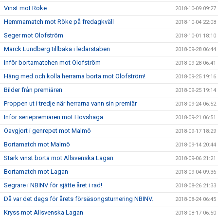
Vinst mot Röke
2018-10-09 09:27
Hemmamatch mot Röke på fredagkväll
2018-10-04 22:08
Seger mot Olofström
2018-10-01 18:10
Marck Lundberg tillbaka i ledarstaben
2018-09-28 06:44
Inför bortamatchen mot Olofström
2018-09-28 06:41
Häng med och kolla herrarna borta mot Olofström!
2018-09-25 19:16
Bilder från premiären
2018-09-25 19:14
Proppen ut i tredje när herrarna vann sin premiär
2018-09-24 06:52
Inför seriepremiären mot Hovshaga
2018-09-21 06:51
Oavgjort i genrepet mot Malmö
2018-09-17 18:29
Bortamatch mot Malmö
2018-09-14 20:44
Stark vinst borta mot Allsvenska Lagan
2018-09-06 21:21
Bortamatch mot Lagan
2018-09-04 09:36
Segrare i NBINV för sjätte året i rad!
2018-08-26 21:33
Då var det dags för årets försäsongsturnering NBINV.
2018-08-24 06:45
Kryss mot Allsvenska Lagan
2018-08-17 06:50