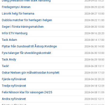
Dålig prestation men stark vändning
2024-09-03 10:21
Fredagsmys i Arenan
2024-08-29 22:45
Lärorik helg för herrarna
2024-08-27 10:00
Dubbla matcher för herrlaget i helgen
2024-08-22 11:00
Seger i första träningsmatchen
2024-08-20 10:00
Inför ETV Hamburg
2024-08-16 20:20
Tack Adam
2024-08-14 17:00
Flyttar från Sundsvall till Åstorp/Kvidinge
2024-06-30 14:00
Fyra talanger får utvecklingskontrakt
2024-06-30 10:00
Tack Andy
2024-06-29 18:00
Tack!
2024-06-28 13:11
Oskar Nielsen gör målvaktssidan komplett
2024-05-04 17:53
Fjärde nyförvärvet
2024-04-20 20:23
Tredje nyförvärvet
2024-04-18 12:59
Felix Nilsson klar för säsongen 24/25
2024-04-08 11:09
Andra nyförvärvet
2024-04-02 12:11