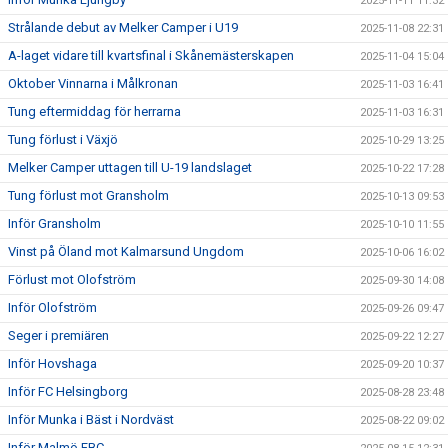
2025-11-11 11:32
Strålande debut av Melker Camper i U19
2025-11-08 22:31
A-laget vidare till kvartsfinal i Skånemästerskapen
2025-11-04 15:04
Oktober Vinnarna i Målkronan
2025-11-03 16:41
Tung eftermiddag för herrarna
2025-11-03 16:31
Tung förlust i Växjö
2025-10-29 13:25
Melker Camper uttagen till U-19 landslaget
2025-10-22 17:28
Tung förlust mot Gransholm
2025-10-13 09:53
Inför Gransholm
2025-10-10 11:55
Vinst på Öland mot Kalmarsund Ungdom
2025-10-06 16:02
Förlust mot Olofström
2025-09-30 14:08
Inför Olofström
2025-09-26 09:47
Seger i premiären
2025-09-22 12:27
Inför Hovshaga
2025-09-20 10:37
Inför FC Helsingborg
2025-08-28 23:48
Inför Munka i Bäst i Nordväst
2025-08-22 09:02
Inför Malmö FBC