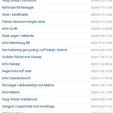
Tung förlust i Olofström
2024-01-22 17:45
Nyförvärv till herrlaget
2024-01-19 11:00
Vinst i seriefinalen
2024-01-15 10:30
Fabian Hansson tvingas sluta
2024-01-12 16:00
Inför CL98
2024-01-12 09:30
Stark seger i Vetlanda
2024-01-08 11:45
Inför Malmhaug IBF
2023-12-14 10:00
Sen kvittering gav poäng i tuff batalj i Gränna
2023-12-04 13:03
Sudden förlust mot Genarp
2023-11-30 11:16
Inför Genarp
2023-11-24 06:26
Seger trots tuff start
2023-11-20 12:30
Inför Gransholms IF
2023-11-17 09:53
Storseger i skånederbyt mot Malmö
2023-11-06 11:59
Inför Malmö
2023-11-02 12:58
Tung förlust i Karlskrona
2023-10-30 12:28
Oavgjort i toppmötet mot Hovshaga
2023-10-23 11:23