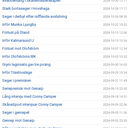
Avancemang i Skånemästerskapen
2024-10-30 12:11
Stark bortaseger i Hovshaga
2024-10-28 17:17
Seger i derbyt efter rafflande avslutning
2024-10-24 08:35
Inför Munka Ljungby
2024-10-22 10:52
Förlust på Öland
2024-10-15 12:06
Inför Kalmarsund U
2024-10-13 10:54
Förlust mot Olofström
2024-10-07 12:34
Inför Olofströms IBK
2024-10-03 10:32
Grym laginsats gav tre poäng
2024-09-30 16:05
Inför Träslövsläge
2024-09-29 10:24
Seger i premiären
2024-09-21 11:49
Seriepremiär mot Genarp
2024-09-19 22:50
Lång intervju med Conny Camper
2024-09-18 14:51
SkåneSport intervjuar Conny Camper
2024-09-09 22:36
Seger i genrepet
2024-09-09 11:56
Genrep mot Genarp
2024-09-05 23:20