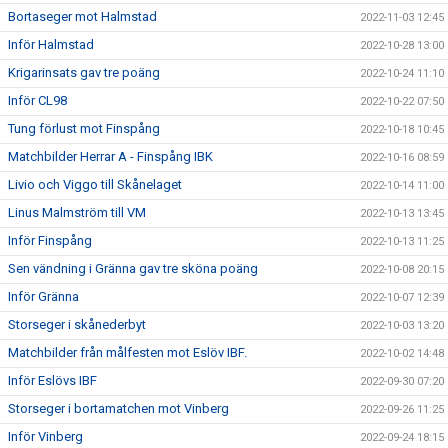
Bortaseger mot Halmstad
2022-11-03 12:45
Inför Halmstad
2022-10-28 13:00
Krigarinsats gav tre poäng
2022-10-24 11:10
Inför CL98
2022-10-22 07:50
Tung förlust mot Finspång
2022-10-18 10:45
Matchbilder Herrar A - Finspång IBK
2022-10-16 08:59
Livio och Viggo till Skånelaget
2022-10-14 11:00
Linus Malmström till VM
2022-10-13 13:45
Inför Finspång
2022-10-13 11:25
Sen vändning i Gränna gav tre sköna poäng
2022-10-08 20:15
Inför Gränna
2022-10-07 12:39
Storseger i skånederbyt
2022-10-03 13:20
Matchbilder från målfesten mot Eslöv IBF.
2022-10-02 14:48
Inför Eslövs IBF
2022-09-30 07:20
Storseger i bortamatchen mot Vinberg
2022-09-26 11:25
Inför Vinberg
2022-09-24 18:15