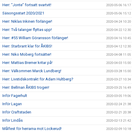
Herr: "Jonte" fortsatt svartvit!
2020-05-06 16:17
Säsongsstart 2020/2021
2020-05-06 15:12
Herr: Niklas Inkinen förlänger!
2020-04-24 10:20
Herr: Två talanger flyttas upp!
2020-04-22 12:30
Herr: #55 William Göransson förlänger!
2020-04-16 10:45
Herr: Starbrant klar för ÅKIBS!
2020-04-12 12:30
Herr: Niko Moberg fortsätter!
2020-04-08 11:05
Herr: Mattias Bremer kritar på!
2020-04-03 15:00
Herr: Välkommen Marck Lundberg!
2020-03-28 15:00
Herr: Livstidskontrakt för Adam Hultberg?
2020-03-27 10:34
Herr: Bellman ÅKIBS trogen!
2020-03-25 16:49
Inför Fagerhult
2020-03-05 19:06
Inför Lagan
2020-02-24 21:38
Inför Craftstaden
2020-02-21 20:38
Inför Lindås
2020-02-13 21:42
Målfest för herrarna mot Lockerud!
2020-02-09 10:18