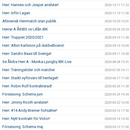
Herr: Hannes och Jesper ansluter!
2020-12-11 11:22
Herr: Inför Lagan
2020-11-13 11:00
Allsvensk Herrmatch utan publik
2020-10-29 15:01
Herrar A ÅKIBS vs Lillån IBK
2020-09-24 23:33
Herr: Truppen 2020/2021
2020-09-19 11:30
Herr: Albin Karlsson på dubbellicens!
2020-09-13 10:00
Herr: Sandro Baas till Sverige!
2020-09-11 14:00
Se Åkibs Herr A - Munka-Ljungby IBK Live
2020-08-28 19:31
Herr: Träningstider och matcher
2020-07-30 14:11
Herr: Starkt nyförvärv till herrlaget!
2020-06-17 17:00
Herr: Robin Rolf kontrakterad!
2020-05-29 11:30
Försäsong: Schema juni
2020-05-29 10:34
Herr: Jimmy Rooth ansluter!
2020-05-22 16:00
Herr: #14 Andy Bremer fortsätter!
2020-05-15 17:30
Herr: Nytt kontrakt för Victor!
2020-05-14 10:45
Försäsong: Schema maj
2020-05-13 11:00