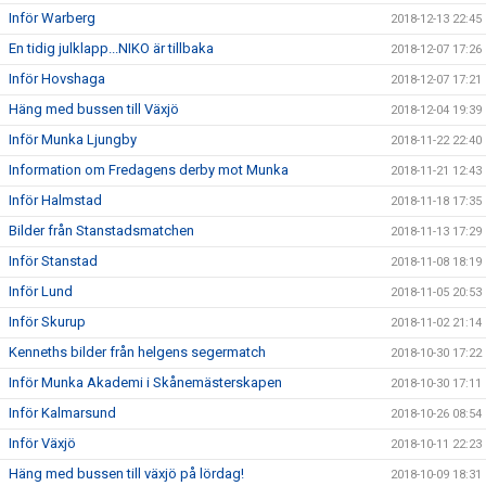
Inför Warberg
2018-12-13 22:45
En tidig julklapp...NIKO är tillbaka
2018-12-07 17:26
Inför Hovshaga
2018-12-07 17:21
Häng med bussen till Växjö
2018-12-04 19:39
Inför Munka Ljungby
2018-11-22 22:40
Information om Fredagens derby mot Munka
2018-11-21 12:43
Inför Halmstad
2018-11-18 17:35
Bilder från Stanstadsmatchen
2018-11-13 17:29
Inför Stanstad
2018-11-08 18:19
Inför Lund
2018-11-05 20:53
Inför Skurup
2018-11-02 21:14
Kenneths bilder från helgens segermatch
2018-10-30 17:22
Inför Munka Akademi i Skånemästerskapen
2018-10-30 17:11
Inför Kalmarsund
2018-10-26 08:54
Inför Växjö
2018-10-11 22:23
Häng med bussen till växjö på lördag!
2018-10-09 18:31