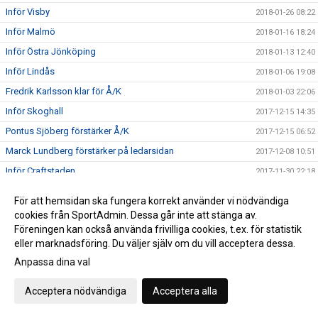
Inför Visby
2018-01-26 08:22
Inför Malmö
2018-01-16 18:24
Inför Östra Jönköping
2018-01-13 12:40
Inför Lindås
2018-01-06 19:08
Fredrik Karlsson klar för Å/K
2018-01-03 22:06
Inför Skoghall
2017-12-15 14:35
Pontus Sjöberg förstärker Å/K
2017-12-15 06:52
Marck Lundberg förstärker på ledarsidan
2017-12-08 10:51
Inför Craftstaden
2017-11-30 22:18
Inför Warberg
2017-11-25 20:56
För att hemsidan ska fungera korrekt använder vi nödvändiga
Se Herrmatchen live
2017-11-19 12:10
cookies från SportAdmin. Dessa går inte att stänga av.
Föreningen kan också använda frivilliga cookies, t.ex. för statistik
2017-11-15 11:17
eller marknadsföring. Du väljer själv om du vill acceptera dessa.
Inför Kalmarsund
2017-11-09 18:57
Anpassa dina val
Kim Nilsson till Åstorps sporthall på lördag!
2017-11-09 17:58
Inför Fagerhult
Acceptera nödvändiga
Acceptera alla
2017-10-28 11:26
Häng med till Fagerhult på lördag
2017-10-27 13:09