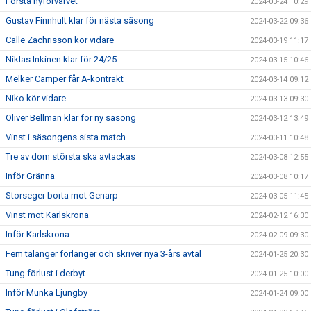
Första nyförvärvet
2024-03-24 10:29
Gustav Finnhult klar för nästa säsong
2024-03-22 09:36
Calle Zachrisson kör vidare
2024-03-19 11:17
Niklas Inkinen klar för 24/25
2024-03-15 10:46
Melker Camper får A-kontrakt
2024-03-14 09:12
Niko kör vidare
2024-03-13 09:30
Oliver Bellman klar för ny säsong
2024-03-12 13:49
Vinst i säsongens sista match
2024-03-11 10:48
Tre av dom största ska avtackas
2024-03-08 12:55
Inför Gränna
2024-03-08 10:17
Storseger borta mot Genarp
2024-03-05 11:45
Vinst mot Karlskrona
2024-02-12 16:30
Inför Karlskrona
2024-02-09 09:30
Fem talanger förlänger och skriver nya 3-års avtal
2024-01-25 20:30
Tung förlust i derbyt
2024-01-25 10:00
Inför Munka Ljungby
2024-01-24 09:00