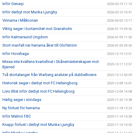
Inför Genarp
2026-02-19 11:10
Inför derbyt mot Munka Ljungby
2026-02-10 10:41
Vinnarna i Målkronan
2026-02-05 13:17
Viktig seger i bortamötet mot Gransholm
2026-01-19 09:56
Inför Kalmarsund Ungdom
2026-01-09 11:50
Stort manfall när herrarna åker till Olofström
2026-01-03 09:50
Inför Hovshaga
2025-12-19 12:51
Missa inte kvällens kvartsfinal i Skånemästerskapen mot
2025-12-17 12:57
Bjärred
Två stortalanger från Warberg ansluter på dubbellicens
2025-12-12 00:09
Historisk seger i derbyt mot FC Helsingborg
2025-12-08 16:01
Livio Blixt inför derbyt mot FC Helsingborg
2025-12-04 14:08
Härlig seger i söndags
2025-11-25 13:38
Ny förlust för herrarna
2025-11-18 13:23
Inför Malmö FBC
2025-11-14 10:58
Knapp förlust i derbyt mot Munka Ljungby
2025-11-14 10:50
Inför Munka Ljungby