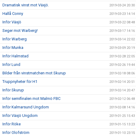
Dramatisk vinst mot Växjö.
2019-03-24 20:30
Hallå Conny
2019-03-23 14:14
Inför Växjö
2019-03-22 08:48
Seger mot Warberg!
2019-03-17 14:16
Inför Warberg
2019-03-14 22:02
Inför Munka
2019-03-09 20:19
Inför Halmstad
2019-02-28 22:05
Inför Lund
2019-02-26 19:44
Bilder från vinstmatchen mot Skurup
2019-02-18 08:06
Truppnyheter för H1
2019-02-14 20:51
Inför Skurup
2019-02-14 20:47
Inför semifinalen mot Malmö FBC
2019-02-12 06:48
Inför Kalmarsund Ungdom
2019-02-08 14:16
Inför Växjö Ungdom
2019-01-25 15:43
Inför Röke
2019-01-15 13:23
Inför Olofström
2019-01-10 23:15