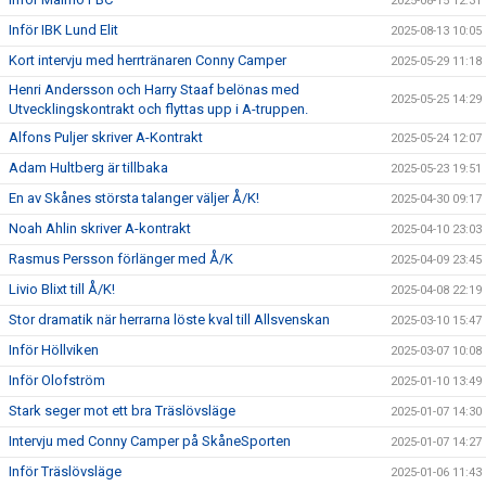
2025-08-15 12:31
Inför IBK Lund Elit
2025-08-13 10:05
Kort intervju med herrtränaren Conny Camper
2025-05-29 11:18
Henri Andersson och Harry Staaf belönas med
2025-05-25 14:29
Utvecklingskontrakt och flyttas upp i A-truppen.
Alfons Puljer skriver A-Kontrakt
2025-05-24 12:07
Adam Hultberg är tillbaka
2025-05-23 19:51
En av Skånes största talanger väljer Å/K!
2025-04-30 09:17
Noah Ahlin skriver A-kontrakt
2025-04-10 23:03
Rasmus Persson förlänger med Å/K
2025-04-09 23:45
Livio Blixt till Å/K!
2025-04-08 22:19
Stor dramatik när herrarna löste kval till Allsvenskan
2025-03-10 15:47
Inför Höllviken
2025-03-07 10:08
Inför Olofström
2025-01-10 13:49
Stark seger mot ett bra Träslövsläge
2025-01-07 14:30
Intervju med Conny Camper på SkåneSporten
2025-01-07 14:27
Inför Träslövsläge
2025-01-06 11:43