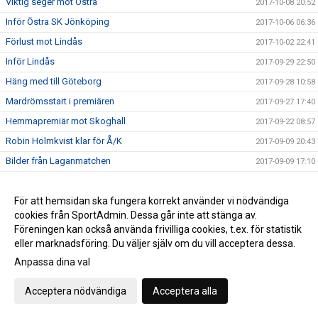
Viktig seger mot Östra
2017-10-08 20:52
Inför Östra SK Jönköping
2017-10-06 06:36
Förlust mot Lindås
2017-10-02 22:41
Inför Lindås
2017-09-29 22:50
Häng med till Göteborg
2017-09-28 10:58
Mardrömsstart i premiären
2017-09-27 17:40
Hemmapremiär mot Skoghall
2017-09-22 08:57
Robin Holmkvist klar för Å/K
2017-09-09 20:43
Bilder från Laganmatchen
2017-09-09 17:10
Storseger mot Lagan
2017-09-08 23:28
Sista hemmamatchen på hemmaplan
För att hemsidan ska fungera korrekt använder vi nödvändiga
2017-09-08 09:27
cookies från SportAdmin. Dessa går inte att stänga av.
NBINV i bilder
2017-08-28 07:55
Föreningen kan också använda frivilliga cookies, t.ex. för statistik
Seger mot Munka och vinnare i NBINV
2017-08-27 12:48
eller marknadsföring. Du väljer själv om du vill acceptera dessa.
Storseger mot Falcons
Anpassa dina val
2017-08-25 22:58
Foto från Stanstadsmatchen
2017-08-25 09:22
Acceptera nödvändiga
Acceptera alla
Dags för den årliga försäsongs turneringen NBINV
2017-08-24 22:07