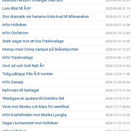
Rasmus Persson förlänger med Å/K
2025-04-09 23:45
Livio Blixt till Å/K!
2025-04-08 22:19
Stor dramatik när herrarna löste kval till Allsvenskan
2025-03-10 15:47
Inför Höllviken
2025-03-07 10:08
Inför Olofström
2025-01-10 13:49
Stark seger mot ett bra Träslövsläge
2025-01-07 14:30
Intervju med Conny Camper på SkåneSporten
2025-01-07 14:27
Inför Träslövsläge
2025-01-06 11:43
God Jul och Gott Nytt År!
2024-12-24 14:45
Tidig julklapp från Å/K tomten
2024-12-24 11:00
Inför Genarp
2024-12-20 00:46
Nyförvärv till herrlaget
2024-12-19 13:34
Ytterligare en spelare till Distrikts-SM
2024-12-18 15:31
Vinst mot Munka och klara för semifinal
2024-12-17 08:44
Inför kvartsfinalen mot Munka Ljungby
2024-12-16 10:03
Seger i bortamötet mot Höllviken
2024-11-29 10:10