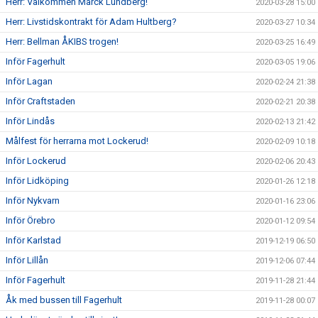
Herr: Välkommen Marck Lundberg!
2020-03-28 15:00
Herr: Livstidskontrakt för Adam Hultberg?
2020-03-27 10:34
Herr: Bellman ÅKIBS trogen!
2020-03-25 16:49
Inför Fagerhult
2020-03-05 19:06
Inför Lagan
2020-02-24 21:38
Inför Craftstaden
2020-02-21 20:38
Inför Lindås
2020-02-13 21:42
Målfest för herrarna mot Lockerud!
2020-02-09 10:18
Inför Lockerud
2020-02-06 20:43
Inför Lidköping
2020-01-26 12:18
Inför Nykvarn
2020-01-16 23:06
Inför Örebro
2020-01-12 09:54
Inför Karlstad
2019-12-19 06:50
Inför Lillån
2019-12-06 07:44
Inför Fagerhult
2019-11-28 21:44
Åk med bussen till Fagerhult
2019-11-28 00:07