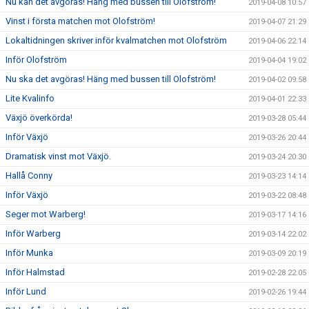
Nu kan det avgöras! Häng med bussen till Olofström!
2019-04-08 10:57
Vinst i första matchen mot Olofström!
2019-04-07 21:29
Lokaltidningen skriver inför kvalmatchen mot Olofström
2019-04-06 22:14
Inför Olofström
2019-04-04 19:02
Nu ska det avgöras! Häng med bussen till Olofström!
2019-04-02 09:58
Lite Kvalinfo
2019-04-01 22:33
Växjö överkörda!
2019-03-28 05:44
Inför Växjö
2019-03-26 20:44
Dramatisk vinst mot Växjö.
2019-03-24 20:30
Hallå Conny
2019-03-23 14:14
Inför Växjö
2019-03-22 08:48
Seger mot Warberg!
2019-03-17 14:16
Inför Warberg
2019-03-14 22:02
Inför Munka
2019-03-09 20:19
Inför Halmstad
2019-02-28 22:05
Inför Lund
2019-02-26 19:44