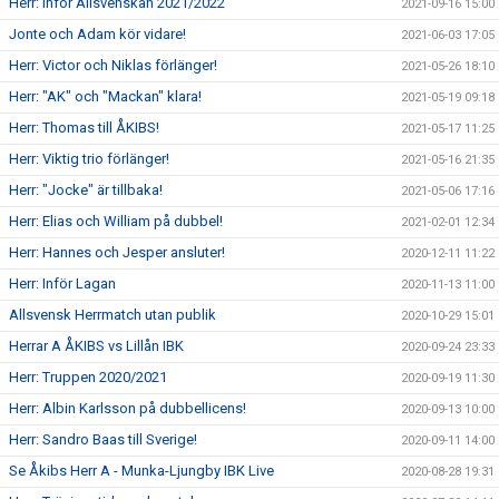
Herr: Inför Allsvenskan 2021/2022
2021-09-16 15:00
Jonte och Adam kör vidare!
2021-06-03 17:05
Herr: Victor och Niklas förlänger!
2021-05-26 18:10
Herr: "AK" och "Mackan" klara!
2021-05-19 09:18
Herr: Thomas till ÅKIBS!
2021-05-17 11:25
Herr: Viktig trio förlänger!
2021-05-16 21:35
Herr: "Jocke" är tillbaka!
2021-05-06 17:16
Herr: Elias och William på dubbel!
2021-02-01 12:34
Herr: Hannes och Jesper ansluter!
2020-12-11 11:22
Herr: Inför Lagan
2020-11-13 11:00
Allsvensk Herrmatch utan publik
2020-10-29 15:01
Herrar A ÅKIBS vs Lillån IBK
2020-09-24 23:33
Herr: Truppen 2020/2021
2020-09-19 11:30
Herr: Albin Karlsson på dubbellicens!
2020-09-13 10:00
Herr: Sandro Baas till Sverige!
2020-09-11 14:00
Se Åkibs Herr A - Munka-Ljungby IBK Live
2020-08-28 19:31