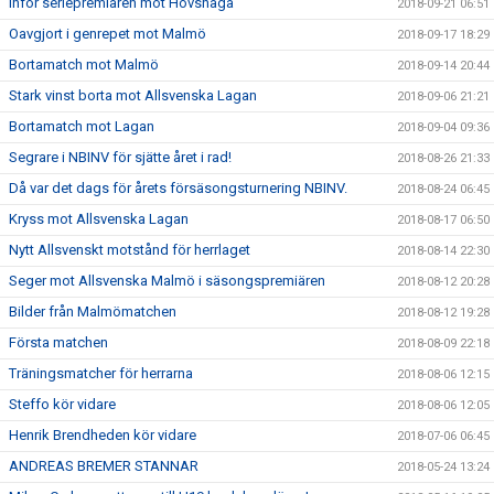
Inför seriepremiären mot Hovshaga
2018-09-21 06:51
Oavgjort i genrepet mot Malmö
2018-09-17 18:29
Bortamatch mot Malmö
2018-09-14 20:44
Stark vinst borta mot Allsvenska Lagan
2018-09-06 21:21
Bortamatch mot Lagan
2018-09-04 09:36
Segrare i NBINV för sjätte året i rad!
2018-08-26 21:33
Då var det dags för årets försäsongsturnering NBINV.
2018-08-24 06:45
Kryss mot Allsvenska Lagan
2018-08-17 06:50
Nytt Allsvenskt motstånd för herrlaget
2018-08-14 22:30
Seger mot Allsvenska Malmö i säsongspremiären
2018-08-12 20:28
Bilder från Malmömatchen
2018-08-12 19:28
Första matchen
2018-08-09 22:18
Träningsmatcher för herrarna
2018-08-06 12:15
Steffo kör vidare
2018-08-06 12:05
Henrik Brendheden kör vidare
2018-07-06 06:45
ANDREAS BREMER STANNAR
2018-05-24 13:24