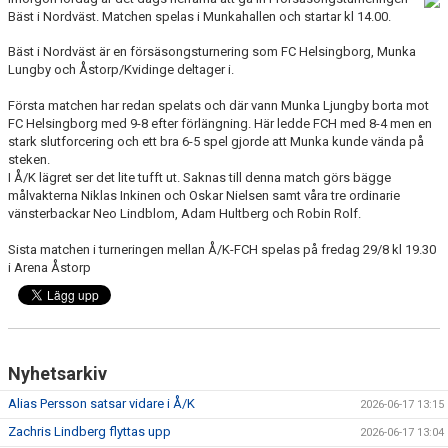
DOKUMENT
Bäst i Nordväst. Matchen spelas i Munkahallen och startar kl 14.00.
Bäst i Nordväst är en försäsongsturnering som FC Helsingborg, Munka
KONTAKT
Lungby och Åstorp/Kvidinge deltager i.
MATCHER
Första matchen har redan spelats och där vann Munka Ljungby borta mot
FC Helsingborg med 9-8 efter förlängning. Här ledde FCH med 8-4 men en
stark slutforcering och ett bra 6-5 spel gjorde att Munka kunde vända på
SERIETABELL
steken.
I Å/K lägret ser det lite tufft ut. Saknas till denna match görs bägge
målvakterna Niklas Inkinen och Oskar Nielsen samt våra tre ordinarie
vänsterbackar Neo Lindblom, Adam Hultberg och Robin Rolf.
Sista matchen i turneringen mellan Å/K-FCH spelas på fredag 29/8 kl 19.30
i Arena Åstorp
Nyhetsarkiv
Alias Persson satsar vidare i Å/K
2026-06-17 13:15
Zachris Lindberg flyttas upp
2026-06-17 13:04