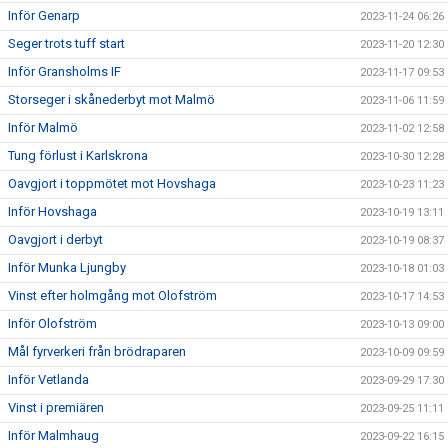
Inför Genarp
2023-11-24 06:26
Seger trots tuff start
2023-11-20 12:30
Inför Gransholms IF
2023-11-17 09:53
Storseger i skånederbyt mot Malmö
2023-11-06 11:59
Inför Malmö
2023-11-02 12:58
Tung förlust i Karlskrona
2023-10-30 12:28
Oavgjort i toppmötet mot Hovshaga
2023-10-23 11:23
Inför Hovshaga
2023-10-19 13:11
Oavgjort i derbyt
2023-10-19 08:37
Inför Munka Ljungby
2023-10-18 01:03
Vinst efter holmgång mot Olofström
2023-10-17 14:53
Inför Olofström
2023-10-13 09:00
Mål fyrverkeri från brödraparen
2023-10-09 09:59
Inför Vetlanda
2023-09-29 17:30
Vinst i premiären
2023-09-25 11:11
Inför Malmhaug
2023-09-22 16:15