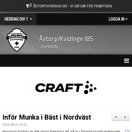
ÅSTORP/KVIDINGE IBS - VI SATSAR FÖR FRAMTIDEN
HERRAR DIV 1
LOGGA IN
Åstorp/Kvidinge IBS
Innebandy
Herrar Division 1
HEM
NYHETSARKIV
KALENDER
TRUPPEN
Inför Munka i Bäst i Nordväst
<
>
BILDGALLERI
2025-08-22 09:02
Imorgon lördag är det dags herrarna att gå in i försäsongsturneringen