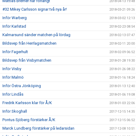
Mattias Bremer har förlängt
2018-04-13 19:48
#32 Mikey Carlsson signar två nya år!
2018-03-21 09:26
Inför Warberg
2018-03-02 12:13
Inför Karlstad
2018-02-23 08:54
Kalmarsund sänder matchen på lördag
2018-02-13 07:47
Bildsvep från Herrlagsmatchen
2018-02-11 20:00
Inför Fagerhult
2018-02-09 06:52
Bildsvep från Visbymatchen
2018-01-28 19:30
Inför Visby
2018-01-26 08:22
Inför Malmö
2018-01-16 18:24
Inför Östra Jönköping
2018-01-13 12:40
Inför Lindås
2018-01-06 19:08
Fredrik Karlsson klar för Å/K
2018-01-03 22:06
Inför Skoghall
2017-12-15 14:35
Pontus Sjöberg förstärker Å/K
2017-12-15 06:52
Marck Lundberg förstärker på ledarsidan
2017-12-08 10:51