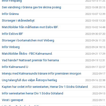
Inför Finspång
2022-10-13 11:25
Sen vändning i Gränna gav tre sköna poäng
2022-10-08 20:15
Inför Gränna
2022-10-07 12:39
Storseger i skånederbyt
2022-10-03 13:20
Matchbilder från målfesten mot Eslöv IBF.
2022-10-02 14:48
Inför Eslövs IBF
2022-09-30 07:20
Storseger i bortamatchen mot Vinberg
2022-09-26 11:25
Inför Vinberg
2022-09-24 18:15
Matchbilder Åkibs - FBC Kalmarsund.
2022-09-21 17:29
Vad hände? Nattsvart premiär för herrarna
2022-09-19 12:31
Inför Kalmarsund U
2022-09-17 22:57
Intervju med Kalmarsunds tränare inför premiären imorgon
2022-09-17
Ung talangfull duo väljer Åstorps herrlag
2022-09-16 22:38
Kapten har ordet inför seriestarten, Herrar Div 1 Södra Götaland
2022-09-16
Inför seriestarten herrar Div 1 Södra Götaland
2022-09-13
Vinst i genrepet
2022-09-11