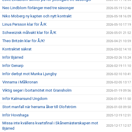
Neo Lindblom förlänger med tre säsonger
2026-05-19 12:46
Niko Moberg ny kapten och nytt kontrakt
2026-05-18 16:09
Linus Persson klar för Å/K
2026-05-10 17:19
Schweizisk målvakt klar för Å/K
2026-05-01 21:52
Theo Britzén klar för Å/K!
2026-04-21 10:59
Kontraktet säkrat
2026-03-02 14:10
Inför Bjärred
2026-02-26 15:24
Inför Genarp
2026-02-19 11:10
Inför derbyt mot Munka Ljungby
2026-02-10 10:41
Vinnarna i Målkronan
2026-02-05 13:17
Viktig seger i bortamötet mot Gransholm
2026-01-19 09:56
Inför Kalmarsund Ungdom
2026-01-09 11:50
Stort manfall när herrarna åker till Olofström
2026-01-03 09:50
Inför Hovshaga
2025-12-19 12:51
Missa inte kvällens kvartsfinal i Skånemästerskapen mot
2025-12-17 12:57
Bjärred