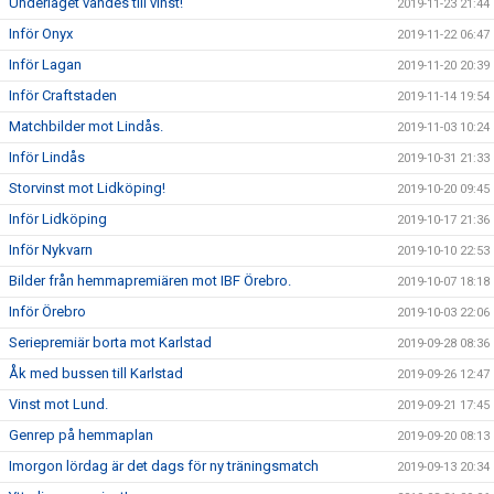
Underläget vändes till vinst!
2019-11-23 21:44
Inför Onyx
2019-11-22 06:47
Inför Lagan
2019-11-20 20:39
Inför Craftstaden
2019-11-14 19:54
Matchbilder mot Lindås.
2019-11-03 10:24
Inför Lindås
2019-10-31 21:33
Storvinst mot Lidköping!
2019-10-20 09:45
Inför Lidköping
2019-10-17 21:36
Inför Nykvarn
2019-10-10 22:53
Bilder från hemmapremiären mot IBF Örebro.
2019-10-07 18:18
Inför Örebro
2019-10-03 22:06
Seriepremiär borta mot Karlstad
2019-09-28 08:36
Åk med bussen till Karlstad
2019-09-26 12:47
Vinst mot Lund.
2019-09-21 17:45
Genrep på hemmaplan
2019-09-20 08:13
Imorgon lördag är det dags för ny träningsmatch
2019-09-13 20:34