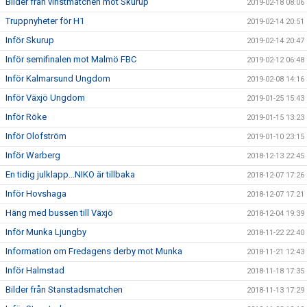
Bilder från vinstmatchen mot Skurup
2019-02-18 08:06
Truppnyheter för H1
2019-02-14 20:51
Inför Skurup
2019-02-14 20:47
Inför semifinalen mot Malmö FBC
2019-02-12 06:48
Inför Kalmarsund Ungdom
2019-02-08 14:16
Inför Växjö Ungdom
2019-01-25 15:43
Inför Röke
2019-01-15 13:23
Inför Olofström
2019-01-10 23:15
Inför Warberg
2018-12-13 22:45
En tidig julklapp...NIKO är tillbaka
2018-12-07 17:26
Inför Hovshaga
2018-12-07 17:21
Häng med bussen till Växjö
2018-12-04 19:39
Inför Munka Ljungby
2018-11-22 22:40
Information om Fredagens derby mot Munka
2018-11-21 12:43
Inför Halmstad
2018-11-18 17:35
Bilder från Stanstadsmatchen
2018-11-13 17:29