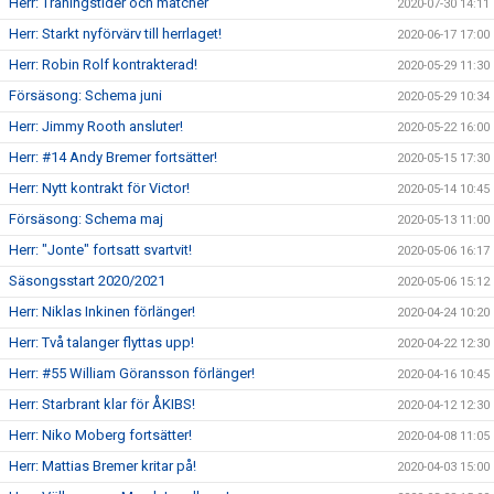
Herr: Träningstider och matcher
2020-07-30 14:11
Herr: Starkt nyförvärv till herrlaget!
2020-06-17 17:00
Herr: Robin Rolf kontrakterad!
2020-05-29 11:30
Försäsong: Schema juni
2020-05-29 10:34
Herr: Jimmy Rooth ansluter!
2020-05-22 16:00
Herr: #14 Andy Bremer fortsätter!
2020-05-15 17:30
Herr: Nytt kontrakt för Victor!
2020-05-14 10:45
Försäsong: Schema maj
2020-05-13 11:00
Herr: "Jonte" fortsatt svartvit!
2020-05-06 16:17
Säsongsstart 2020/2021
2020-05-06 15:12
Herr: Niklas Inkinen förlänger!
2020-04-24 10:20
Herr: Två talanger flyttas upp!
2020-04-22 12:30
Herr: #55 William Göransson förlänger!
2020-04-16 10:45
Herr: Starbrant klar för ÅKIBS!
2020-04-12 12:30
Herr: Niko Moberg fortsätter!
2020-04-08 11:05
Herr: Mattias Bremer kritar på!
2020-04-03 15:00