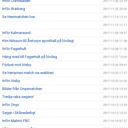
Inför Craftstaden
2017-11-30 22:18
Inför Warberg
2017-11-25 20:56
Se Herrmatchen live
2017-11-19 12:10
2017-11-15 11:17
Inför Kalmarsund
2017-11-09 18:57
Kim Nilsson till Åstorps sporthall på lördag!
2017-11-09 17:58
Inför Fagerhult
2017-10-28 11:26
Häng med till Fagerhult på lördag
2017-10-27 13:09
Förlust mot Visby
2017-10-26 09:41
Se herrarnas match via webben
2017-10-20 17:37
Inför Visby
2017-10-20 16:00
Bilder från Onyxmatchen
2017-10-18 13:32
Tredje raka segern!
2017-10-18 10:10
Inför Onyx
2017-10-12 12:59
Seger i Skånederbyt
2017-10-12 10:31
Inför Malmö FBC
2017-10-10 07:27