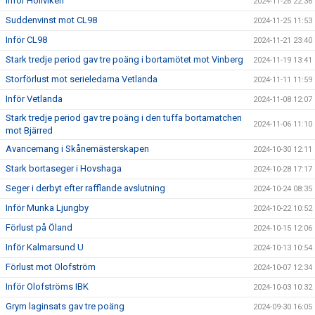
Inför Höllviken
2024-11-26 22:36
Suddenvinst mot CL98
2024-11-25 11:53
Inför CL98
2024-11-21 23:40
Stark tredje period gav tre poäng i bortamötet mot Vinberg
2024-11-19 13:41
Storförlust mot serieledarna Vetlanda
2024-11-11 11:59
Inför Vetlanda
2024-11-08 12:07
Stark tredje period gav tre poäng i den tuffa bortamatchen
2024-11-06 11:10
mot Bjärred
Avancemang i Skånemästerskapen
2024-10-30 12:11
Stark bortaseger i Hovshaga
2024-10-28 17:17
Seger i derbyt efter rafflande avslutning
2024-10-24 08:35
Inför Munka Ljungby
2024-10-22 10:52
Förlust på Öland
2024-10-15 12:06
Inför Kalmarsund U
2024-10-13 10:54
Förlust mot Olofström
2024-10-07 12:34
Inför Olofströms IBK
2024-10-03 10:32
Grym laginsats gav tre poäng
2024-09-30 16:05