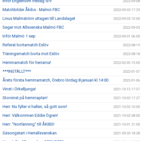
Inför Engelholm fredag 9/9
2022-09-08
Matchbilder Åkibs - Malmö FBC
2022-09-03 17:29
Linus Malmström uttagen till Landslaget
2022-09-03 10:00
Seger mot Allsvenska Malmö FBC
2022-09-03
Inför Malmö 1 sep
2022-09-01 06:00
Referat bortamatch Eslöv
2022-08-19
Träningsmatch borta mot Eslöv
2022-08-18
Hemmamatch för herrarna!
2022-02-05 15:00
***INSTÄLLT***
2022-01-07
Årets första hemmamatch, Örebro lördag 8 januari kl.14:00
2022-01-06
Vinst i Örkelljunga!
2021-10-15 17:57
Storvinst på hemmaplan!
2021-10-02 17:27
Herr: Nu fyller vi hallen, så gott som!
2021-10-02 10:00
Herr: Välkommen Eddie Ögren!
2021-10-02 08:00
Herr: "Norrlänning" till ÅKIBS!
2021-10-01 21:00
Säsongstart i Herrallsvenskan.
2021-09-20 18:28