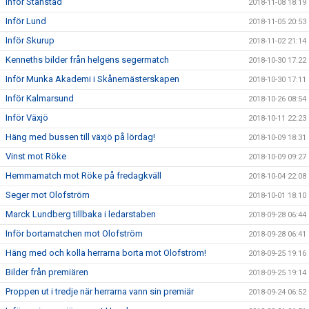
Inför Stanstad
2018-11-08 18:19
Inför Lund
2018-11-05 20:53
Inför Skurup
2018-11-02 21:14
Kenneths bilder från helgens segermatch
2018-10-30 17:22
Inför Munka Akademi i Skånemästerskapen
2018-10-30 17:11
Inför Kalmarsund
2018-10-26 08:54
Inför Växjö
2018-10-11 22:23
Häng med bussen till växjö på lördag!
2018-10-09 18:31
Vinst mot Röke
2018-10-09 09:27
Hemmamatch mot Röke på fredagkväll
2018-10-04 22:08
Seger mot Olofström
2018-10-01 18:10
Marck Lundberg tillbaka i ledarstaben
2018-09-28 06:44
Inför bortamatchen mot Olofström
2018-09-28 06:41
Häng med och kolla herrarna borta mot Olofström!
2018-09-25 19:16
Bilder från premiären
2018-09-25 19:14
Proppen ut i tredje när herrarna vann sin premiär
2018-09-24 06:52