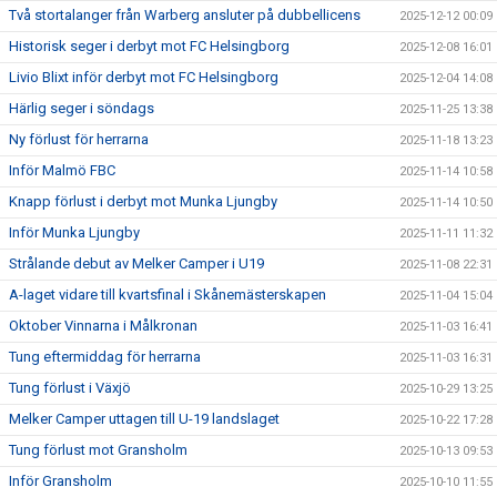
Två stortalanger från Warberg ansluter på dubbellicens
2025-12-12 00:09
Historisk seger i derbyt mot FC Helsingborg
2025-12-08 16:01
Livio Blixt inför derbyt mot FC Helsingborg
2025-12-04 14:08
Härlig seger i söndags
2025-11-25 13:38
Ny förlust för herrarna
2025-11-18 13:23
Inför Malmö FBC
2025-11-14 10:58
Knapp förlust i derbyt mot Munka Ljungby
2025-11-14 10:50
Inför Munka Ljungby
2025-11-11 11:32
Strålande debut av Melker Camper i U19
2025-11-08 22:31
A-laget vidare till kvartsfinal i Skånemästerskapen
2025-11-04 15:04
Oktober Vinnarna i Målkronan
2025-11-03 16:41
Tung eftermiddag för herrarna
2025-11-03 16:31
Tung förlust i Växjö
2025-10-29 13:25
Melker Camper uttagen till U-19 landslaget
2025-10-22 17:28
Tung förlust mot Gransholm
2025-10-13 09:53
Inför Gransholm
2025-10-10 11:55