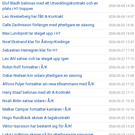
Elof Bladh belönas med ett Utvecklingskontrakt och en
2026-06-04 14:30
plats i H1 truppen
Leo Westerberg har fått A-Kontrakt
2026-06-04 14:07
Calle Zachrisson förlänger med ytterligare en säsong
2026-06-02 14:35
Max Lundqvist tar steget upp i H1
2026-06-02 14:09
Noel Ekstrand klar för Åstorp/Kvidinge
2026-06-01 12:47
Sebastian Heinegren klar för H1
2026-05-27 17:33
Leo Ahl satsar och tar steget upp igen
2026-05-27 17:15
Robin Rolf fortsätter i Å/K
2026-05-26 12:28
Oskar Nielsen kör vidare ytterligare en säsong
2026-05-26 12:08
Alfons Puljer fortsätter sin resa tillsammans med Å/K
2026-05-22 17:22
Harry Staaf belönas med ett A-Kontrakt
2026-05-22 17:11
Noah Ahlin satsar vidare i Å/K
2026-05-21 10:33
Melker Camper fortsätter karriären i Å/K
2026-05-21 10:16
Hugo Rundbäck skriver A-lagskontrakt
2026-05-20 13:40
Viktor Isacsson har bestämt sig för Å/K!
2026-05-20 13:23
Loke Lindblom skriver på för ytterligare tre säsonger
2026-05-19 12:54