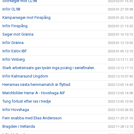
Storseger mot CL98
2023-02-01 16:35
Inför CL98
2023-01-27 09:38
Kämparseger mot Finspång
2023-01-25 10:40
Inför Finspång
2023-01-21 15:55
Seger mot Gränna
2023-01-16 10:15
Inför Gränna
2023-01-12 10:50
Inför Eslöv IBF
2023-01-05 12:10
Inför Vinberg
2022-12-13 11:23
Stark arbetsinsats gav tyvärr inga poäng i seriefinalen
2022-12-12 17:15
Inför Kalmarsund Ungdom
2022-12-10 07:45
Herrarnas nästa hemmamatch är flyttad
2022-12-05 14:40
Matchbilder Herrar A - Hovshaga AIF
2022-12-05 14:08
Tung förlust efter ras i tredje
2022-12-05 10:50
Inför Hovshaga
2022-12-02 06:50
Fem snabba med Elias Andersson
2022-11-29 21:10
Bragden i Vetlanda
2022-11-28 12:10