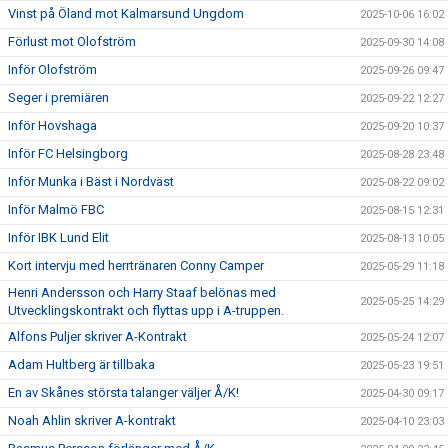
Vinst på Öland mot Kalmarsund Ungdom
2025-10-06 16:02
Förlust mot Olofström
2025-09-30 14:08
Inför Olofström
2025-09-26 09:47
Seger i premiären
2025-09-22 12:27
Inför Hovshaga
2025-09-20 10:37
Inför FC Helsingborg
2025-08-28 23:48
Inför Munka i Bäst i Nordväst
2025-08-22 09:02
Inför Malmö FBC
2025-08-15 12:31
Inför IBK Lund Elit
2025-08-13 10:05
Kort intervju med herrtränaren Conny Camper
2025-05-29 11:18
Henri Andersson och Harry Staaf belönas med
2025-05-25 14:29
Utvecklingskontrakt och flyttas upp i A-truppen.
Alfons Puljer skriver A-Kontrakt
2025-05-24 12:07
Adam Hultberg är tillbaka
2025-05-23 19:51
En av Skånes största talanger väljer Å/K!
2025-04-30 09:17
Noah Ahlin skriver A-kontrakt
2025-04-10 23:03