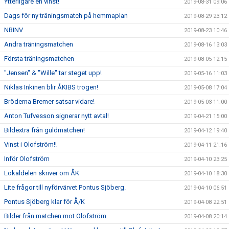
Ytterligare en vinst!
2019-08-31 09:06
Dags för ny träningsmatch på hemmaplan
2019-08-29 23:12
NBINV
2019-08-23 10:46
Andra träningsmatchen
2019-08-16 13:03
Första träningsmatchen
2019-08-05 12:15
"Jensen" & "Wille" tar steget upp!
2019-05-16 11:03
Niklas Inkinen blir ÅKIBS trogen!
2019-05-08 17:04
Bröderna Bremer satsar vidare!
2019-05-03 11:00
Anton Tufvesson signerar nytt avtal!
2019-04-21 15:00
Bildextra från guldmatchen!
2019-04-12 19:40
Vinst i Olofström!!
2019-04-11 21:16
Inför Olofström
2019-04-10 23:25
Lokaldelen skriver om ÅK
2019-04-10 18:30
Lite frågor till nyförvärvet Pontus Sjöberg.
2019-04-10 06:51
Pontus Sjöberg klar för Å/K
2019-04-08 22:51
Bilder från matchen mot Olofström.
2019-04-08 20:14