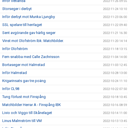
Inför Vetlanda
2022-11-26 09:55
Storseger i derbyt
2022-11-24 10:10
Inför derbyt mot Munka Ljungby
2022-11-23 06:00
SSL spelare till herrlaget
2022-11-22 09:40
Sent avgörande gav härlig seger
2022-11-21 16:30
Vinst mot Olofström Ibk. Matchbilder.
2022-11-20 14:14
Inför Olofström
2022-11-18 13:15
Fem snabba med Calle Zachrisson
2022-11-04 14:00
Bortaseger mot Halmstad
2022-11-03 12:45
Inför Halmstad
2022-10-28 13:00
Krigarinsats gav tre poäng
2022-10-24 11:10
Inför CL98
2022-10-22 07:50
Tung förlust mot Finspång
2022-10-18 10:45
Matchbilder Herrar A - Finspång IBK
2022-10-16 08:59
Livio och Viggo till Skånelaget
2022-10-14 11:00
Linus Malmström till VM
2022-10-13 13:45