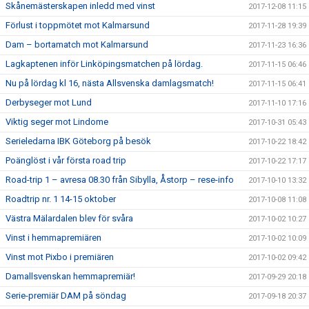
Skånemästerskapen inledd med vinst
2017-12-08 11:15
Förlust i toppmötet mot Kalmarsund
2017-11-28 19:39
Dam – bortamatch mot Kalmarsund
2017-11-23 16:36
Lagkaptenen inför Linköpingsmatchen på lördag.
2017-11-15 06:46
Nu på lördag kl 16, nästa Allsvenska damlagsmatch!
2017-11-15 06:41
Derbyseger mot Lund
2017-11-10 17:16
Viktig seger mot Lindome
2017-10-31 05:43
Serieledarna IBK Göteborg på besök
2017-10-22 18:42
Poänglöst i vår första road trip
2017-10-22 17:17
Road-trip 1 – avresa 08.30 från Sibylla, Åstorp – rese-info
2017-10-10 13:32
Roadtrip nr. 1 14-15 oktober
2017-10-08 11:08
Västra Mälardalen blev för svåra
2017-10-02 10:27
Vinst i hemmapremiären
2017-10-02 10:09
Vinst mot Pixbo i premiären
2017-10-02 09:42
Damallsvenskan hemmapremiär!
2017-09-29 20:18
Serie-premiär DAM på söndag
2017-09-18 20:37