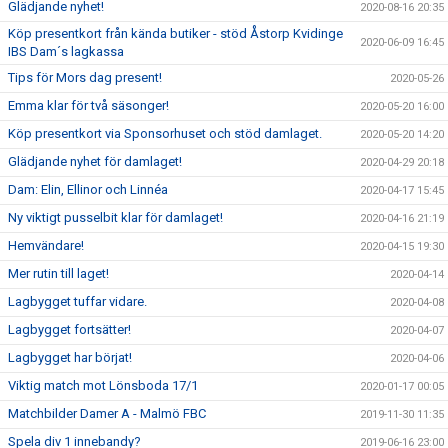
Glädjande nyhet!
2020-08-16 20:35
Köp presentkort från kända butiker - stöd Åstorp Kvidinge
2020-06-09 16:45
IBS Dam´s lagkassa
Tips för Mors dag present!
2020-05-26
Emma klar för två säsonger!
2020-05-20 16:00
Köp presentkort via Sponsorhuset och stöd damlaget.
2020-05-20 14:20
Glädjande nyhet för damlaget!
2020-04-29 20:18
Dam: Elin, Ellinor och Linnéa
2020-04-17 15:45
Ny viktigt pusselbit klar för damlaget!
2020-04-16 21:19
Hemvändare!
2020-04-15 19:30
Mer rutin till laget!
2020-04-14
Lagbygget tuffar vidare.
2020-04-08
Lagbygget fortsätter!
2020-04-07
Lagbygget har börjat!
2020-04-06
Viktig match mot Lönsboda 17/1
2020-01-17 00:05
Matchbilder Damer A - Malmö FBC
2019-11-30 11:35
Spela div 1 innebandy?
2019-06-16 23:00