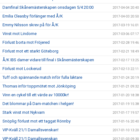
Damfinal Skånemästerskapen onsdagen 5/4 20:00
2017-04-04 20:40
Emilia Cleasby förlänger med Å/K
2017-04-03 20:50
Emmy Nilsson skrev på för Å/K
2017-03-19 16:01
Vinst mot Lindome
2017-03-06 07:17
Förlust borta mot Fröjered
2017-02-28 19:46
Förlust mot ett starkt Göteborg
2017-02-21 18:49
Å/K IBS damer vidare till final i Skånemästerskapen
2017-02-17 13:25
Förlust mot Lockerud
2017-02-13 22:11
Tuff och spännande match inför fulla läktare
2017-01-24 20:19
Thomas inför toppmötet mot Jönköping
2017-01-21 09:32
Vinn en cykel till ett värde av 10000kr!
2017-01-20 18:38
Det blommar på Dam-matchen i helgen!
2017-01-19 15:38
Stark vinst mot Nykvarn
2017-01-17 19:57
Snöplig förlust mot ett taggat Rönnby
2017-01-16 20:40
VIP-Kväll 21/1 Damallsvenskan!
2017-01-10 13:20
VIP-Kväll 21/1 Damallsvenskan
2017-01-03 09:30