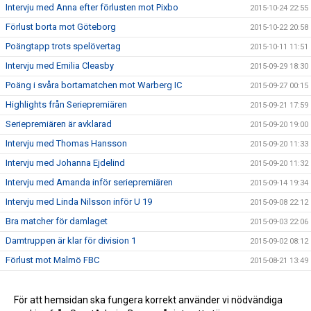
Intervju med Anna efter förlusten mot Pixbo
2015-10-24 22:55
Förlust borta mot Göteborg
2015-10-22 20:58
Poängtapp trots spelövertag
2015-10-11 11:51
Intervju med Emilia Cleasby
2015-09-29 18:30
Poäng i svåra bortamatchen mot Warberg IC
2015-09-27 00:15
Highlights från Seriepremiären
2015-09-21 17:59
Seriepremiären är avklarad
2015-09-20 19:00
Intervju med Thomas Hansson
2015-09-20 11:33
Intervju med Johanna Ejdelind
2015-09-20 11:32
Intervju med Amanda inför seriepremiären
2015-09-14 19:34
Intervju med Linda Nilsson inför U 19
2015-09-08 22:12
Bra matcher för damlaget
2015-09-03 22:06
Damtruppen är klar för division 1
2015-09-02 08:12
Förlust mot Malmö FBC
2015-08-21 13:49
Vinst mot Slovakien
2015-08-11 08:06
Highlights Å/K IBS - Slovakien 8-6
För att hemsidan ska fungera korrekt använder vi nödvändiga
2015-08-06 18:04