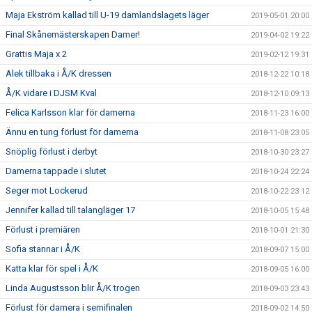
Maja Ekström kallad till U-19 damlandslagets läger
2019-05-01 20:00
Final Skånemästerskapen Damer!
2019-04-02 19:22
Grattis Maja x 2
2019-02-12 19:31
Alek tillbaka i Å/K dressen
2018-12-22 10:18
Å/K vidare i DJSM Kval
2018-12-10 09:13
Felica Karlsson klar för damerna
2018-11-23 16:00
Ännu en tung förlust för damerna
2018-11-08 23:05
Snöplig förlust i derbyt
2018-10-30 23:27
Damerna tappade i slutet
2018-10-24 22:24
Seger mot Lockerud
2018-10-22 23:12
Jennifer kallad till talangläger 17
2018-10-05 15:48
Förlust i premiären
2018-10-01 21:30
Sofia stannar i Å/K
2018-09-07 15:00
Katta klar för spel i Å/K
2018-09-05 16:00
Linda Augustsson blir Å/K trogen
2018-09-03 23:43
Förlust för damera i semifinalen
2018-09-02 14:50