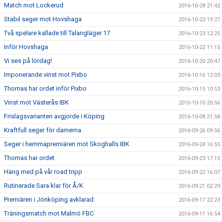
Match mot Lockerud
2016-10-28 21:42
Stabil seger mot Hovshaga
2016-10-23 19:27
Två spelare kallade till Talangläger 17
2016-10-23 12:25
Inför Hovshaga
2016-10-22 11:15
Vi ses på lördag!
2016-10-20 20:47
Imponerande vinst mot Pixbo
2016-10-16 12:03
Thomas har ordet inför Pixbo
2016-10-15 10:53
Vinst mot Västerås IBK
2016-10-10 20:56
Frislagsvarianten avgjorde i Köping
2016-10-08 21:58
Kraftfull seger för damerna
2016-09-26 09:56
Seger i hemmapremiären mot Skoghalls IBK
2016-09-24 16:55
Thomas har ordet
2016-09-23 17:15
Häng med på vår road tripp
2016-09-22 16:07
Rutinerade Sara klar för Å/K
2016-09-21 02:29
Premiären i Jönköping avklarad
2016-09-17 22:23
Träningsmatch mot Malmö FBC
2016-09-11 16:54