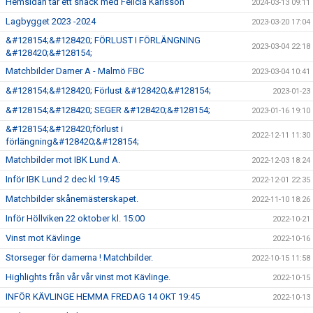
Hemsidan tar ett snack med Felicia Karlsson
2024-03-13 09:11
Lagbygget 2023 -2024
2023-03-20 17:04
&#128154;&#128420; FÖRLUST I FÖRLÄNGNING
2023-03-04 22:18
&#128420;&#128154;
Matchbilder Damer A - Malmö FBC
2023-03-04 10:41
&#128154;&#128420; Förlust &#128420;&#128154;
2023-01-23
&#128154;&#128420; SEGER &#128420;&#128154;
2023-01-16 19:10
&#128154;&#128420;förlust i
2022-12-11 11:30
förlängning&#128420;&#128154;
Matchbilder mot IBK Lund A.
2022-12-03 18:24
Inför IBK Lund 2 dec kl 19:45
2022-12-01 22:35
Matchbilder skånemästerskapet.
2022-11-10 18:26
Inför Höllviken 22 oktober kl. 15:00
2022-10-21
Vinst mot Kävlinge
2022-10-16
Storseger för damerna ! Matchbilder.
2022-10-15 11:58
Highlights från vår vår vinst mot Kävlinge.
2022-10-15
INFÖR KÄVLINGE HEMMA FREDAG 14 OKT 19:45
2022-10-13