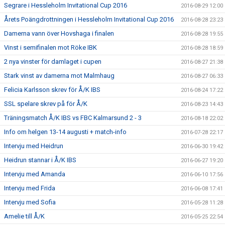
Segrare i Hessleholm Invitational Cup 2016
2016-08-29 12:00
Årets Poängdrottningen i Hessleholm Invitational Cup 2016
2016-08-28 23:23
Damerna vann över Hovshaga i finalen
2016-08-28 19:55
Vinst i semifinalen mot Röke IBK
2016-08-28 18:59
2 nya vinster för damlaget i cupen
2016-08-27 21:38
Stark vinst av damerna mot Malmhaug
2016-08-27 06:33
Felicia Karlsson skrev för Å/K IBS
2016-08-24 17:22
SSL spelare skrev på för Å/K
2016-08-23 14:43
Träningsmatch Å/K IBS vs FBC Kalmarsund 2 - 3
2016-08-18 22:02
Info om helgen 13-14 augusti + match-info
2016-07-28 22:17
Intervju med Heidrun
2016-06-30 19:42
Heidrun stannar i Å/K IBS
2016-06-27 19:20
Intervju med Amanda
2016-06-10 17:56
Intervju med Frida
2016-06-08 17:41
Intervju med Sofia
2016-05-28 11:28
Amelie till Å/K
2016-05-25 22:54