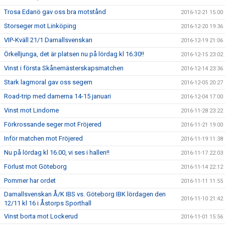
Trosa Edanö gav oss bra motstånd
2016-12-21 15:00
Storseger mot Linköping
2016-12-20 19:36
VIP-Kväll 21/1 Damallsvenskan
2016-12-19 21:06
Örkelljunga, det är platsen nu på lördag kl 16.30!!
2016-12-15 23:02
Vinst i första Skånemästerskapsmatchen
2016-12-14 23:36
Stark lagmoral gav oss segern
2016-12-05 20:27
Road-trip med damerna 14-15 januari
2016-12-04 17:00
Vinst mot Lindome
2016-11-28 23:22
Förkrossande seger mot Fröjered
2016-11-21 19:00
Inför matchen mot Fröjered
2016-11-19 11:38
Nu på lördag kl 16.00, vi ses i hallen!!
2016-11-17 22:03
Förlust mot Göteborg
2016-11-14 22:12
Pommer har ordet
2016-11-11 11:55
Damallsvenskan Å/K IBS vs. Göteborg IBK lördagen den
2016-11-10 21:42
12/11 kl 16 i Åstorps Sporthall
Vinst borta mot Lockerud
2016-11-01 15:56