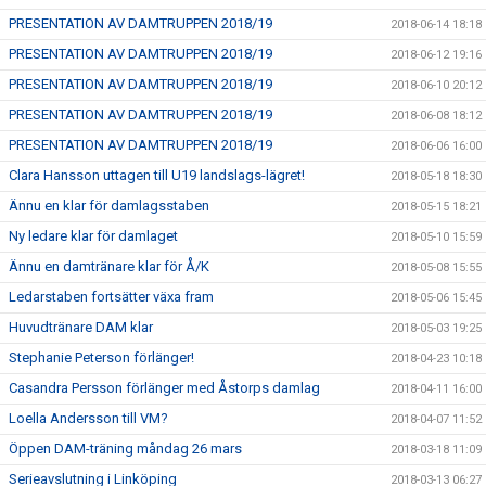
PRESENTATION AV DAMTRUPPEN 2018/19
2018-06-14 18:18
PRESENTATION AV DAMTRUPPEN 2018/19
2018-06-12 19:16
PRESENTATION AV DAMTRUPPEN 2018/19
2018-06-10 20:12
PRESENTATION AV DAMTRUPPEN 2018/19
2018-06-08 18:12
PRESENTATION AV DAMTRUPPEN 2018/19
2018-06-06 16:00
Clara Hansson uttagen till U19 landslags-lägret!
2018-05-18 18:30
Ännu en klar för damlagsstaben
2018-05-15 18:21
Ny ledare klar för damlaget
2018-05-10 15:59
Ännu en damtränare klar för Å/K
2018-05-08 15:55
Ledarstaben fortsätter växa fram
2018-05-06 15:45
Huvudtränare DAM klar
2018-05-03 19:25
Stephanie Peterson förlänger!
2018-04-23 10:18
Casandra Persson förlänger med Åstorps damlag
2018-04-11 16:00
Loella Andersson till VM?
2018-04-07 11:52
Öppen DAM-träning måndag 26 mars
2018-03-18 11:09
Serieavslutning i Linköping
2018-03-13 06:27