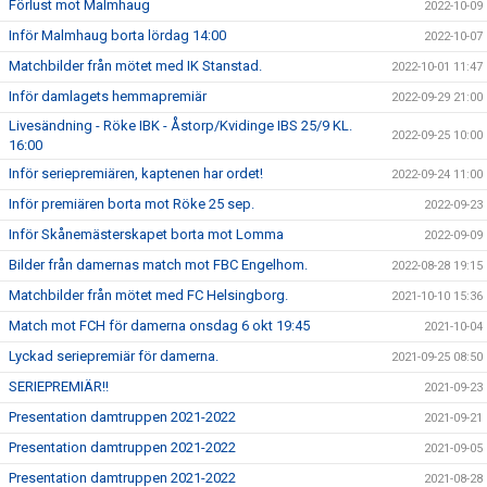
Förlust mot Malmhaug
2022-10-09
Inför Malmhaug borta lördag 14:00
2022-10-07
Matchbilder från mötet med IK Stanstad.
2022-10-01 11:47
Inför damlagets hemmapremiär
2022-09-29 21:00
Livesändning - Röke IBK - Åstorp/Kvidinge IBS 25/9 KL.
2022-09-25 10:00
16:00
Inför seriepremiären, kaptenen har ordet!
2022-09-24 11:00
Inför premiären borta mot Röke 25 sep.
2022-09-23
Inför Skånemästerskapet borta mot Lomma
2022-09-09
Bilder från damernas match mot FBC Engelhom.
2022-08-28 19:15
Matchbilder från mötet med FC Helsingborg.
2021-10-10 15:36
Match mot FCH för damerna onsdag 6 okt 19:45
2021-10-04
Lyckad seriepremiär för damerna.
2021-09-25 08:50
SERIEPREMIÄR!!
2021-09-23
Presentation damtruppen 2021-2022
2021-09-21
Presentation damtruppen 2021-2022
2021-09-05
Presentation damtruppen 2021-2022
2021-08-28