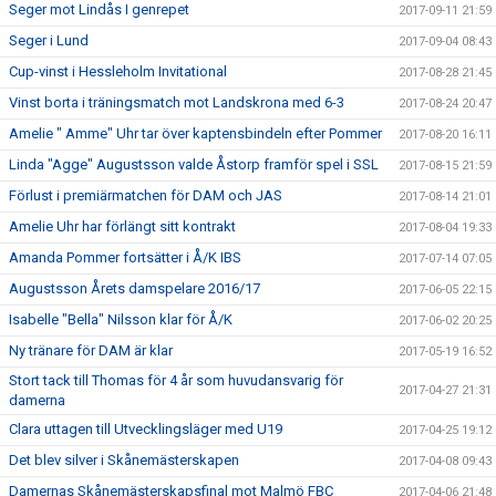
Seger mot Lindås I genrepet
2017-09-11 21:59
Seger i Lund
2017-09-04 08:43
Cup-vinst i Hessleholm Invitational
2017-08-28 21:45
Vinst borta i träningsmatch mot Landskrona med 6-3
2017-08-24 20:47
Amelie " Amme" Uhr tar över kaptensbindeln efter Pommer
2017-08-20 16:11
Linda "Agge" Augustsson valde Åstorp framför spel i SSL
2017-08-15 21:59
Förlust i premiärmatchen för DAM och JAS
2017-08-14 21:01
Amelie Uhr har förlängt sitt kontrakt
2017-08-04 19:33
Amanda Pommer fortsätter i Å/K IBS
2017-07-14 07:05
Augustsson Årets damspelare 2016/17
2017-06-05 22:15
Isabelle "Bella" Nilsson klar för Å/K
2017-06-02 20:25
Ny tränare för DAM är klar
2017-05-19 16:52
Stort tack till Thomas för 4 år som huvudansvarig för
2017-04-27 21:31
damerna
Clara uttagen till Utvecklingsläger med U19
2017-04-25 19:12
Det blev silver i Skånemästerskapen
2017-04-08 09:43
Damernas Skånemästerskapsfinal mot Malmö FBC
2017-04-06 21:48