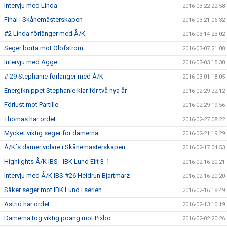
Intervju med Linda
2016-03-22 22:58
Final i Skånemästerskapen
2016-03-21 06:32
#2 Linda förlänger med Å/K
2016-03-14 23:02
Seger borta mot Olofström
2016-03-07 21:08
Intervju med Agge
2016-03-03 15:30
# 29 Stephanie förlänger med Å/K
2016-03-01 18:05
Energiknippet Stephanie klar för två nya år
2016-02-29 22:12
Förlust mot Partille
2016-02-29 19:56
Thomas har ordet
2016-02-27 08:22
Mycket viktig seger för damerna
2016-02-21 19:29
Å/K´s damer vidare i Skånemästerskapen
2016-02-17 04:53
Highlights Å/K IBS - IBK Lund Elit 3-1
2016-02-16 20:21
Intervju med Å/K IBS #26 Heidrun Bjartmarz
2016-02-16 20:20
Säker seger mot IBK Lund i serien
2016-02-16 18:49
Astrid har ordet
2016-02-13 10:19
Damerna tog viktig poäng mot Pixbo
2016-02-02 20:26