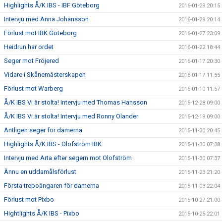
Highlights Å/K IBS - IBF Göteborg
2016-01-29 20:15
Intervju med Anna Johansson
2016-01-29 20:14
Förlust mot IBK Göteborg
2016-01-27 23:09
Heidrun har ordet
2016-01-22 18:44
Seger mot Fröjered
2016-01-17 20:30
Vidare i Skånemästerskapen
2016-01-17 11:55
Förlust mot Warberg
2016-01-10 11:57
Å/K IBS Vi är stolta! Intervju med Thomas Hansson
2015-12-28 09:00
Å/K IBS Vi är stolta! Intervju med Ronny Olander
2015-12-19 09:00
Äntligen seger för damerna
2015-11-30 20:45
Highlights Å/K IBS - Olofström IBK
2015-11-30 07:38
Intervju med Arta efter segern mot Olofström
2015-11-30 07:37
Ännu en uddamålsförlust
2015-11-23 21:20
Första trepoängaren för damerna
2015-11-03 22:04
Förlust mot Pixbo
2015-10-27 21:00
Hightlights Å/K IBS - Pixbo
2015-10-25 22:01