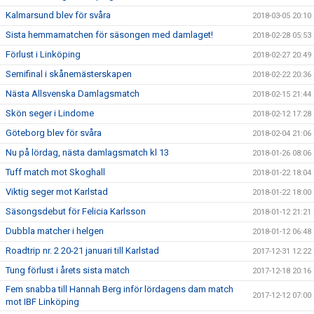
Kalmarsund blev för svåra
2018-03-05 20:10
Sista hemmamatchen för säsongen med damlaget!
2018-02-28 05:53
Förlust i Linköping
2018-02-27 20:49
Semifinal i skånemästerskapen
2018-02-22 20:36
Nästa Allsvenska Damlagsmatch
2018-02-15 21:44
Skön seger i Lindome
2018-02-12 17:28
Göteborg blev för svåra
2018-02-04 21:06
Nu på lördag, nästa damlagsmatch kl 13
2018-01-26 08:06
Tuff match mot Skoghall
2018-01-22 18:04
Viktig seger mot Karlstad
2018-01-22 18:00
Säsongsdebut för Felicia Karlsson
2018-01-12 21:21
Dubbla matcher i helgen
2018-01-12 06:48
Roadtrip nr. 2 20-21 januari till Karlstad
2017-12-31 12:22
Tung förlust i årets sista match
2017-12-18 20:16
Fem snabba till Hannah Berg inför lördagens dam match
2017-12-12 07:00
mot IBF Linköping