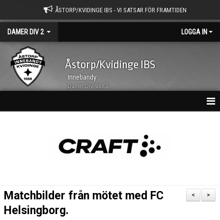
ÅSTORP/KVIDINGE IBS - VI SATSAR FÖR FRAMTIDEN
DAMER DIV 2
LOGGA IN
Åstorp/Kvidinge IBS
Innebandy
Damer Division 2
HEM
NYHETSARKIV
KALENDER
TRUPPEN
Matchbilder från mötet med FC
<
>
BILDGALLERI
Helsingborg.