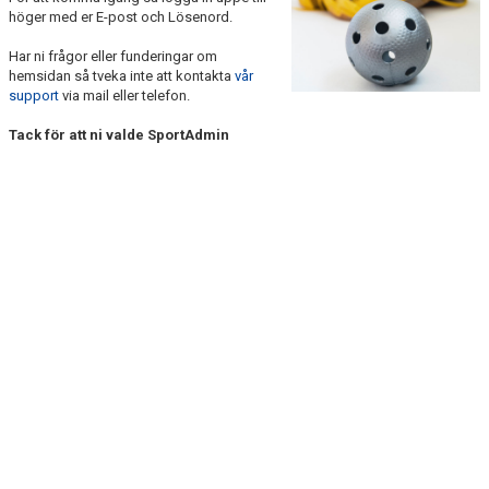
BILDGALLERI
höger med er E-post och Lösenord.
Har ni frågor eller funderingar om
DOKUMENT
hemsidan så tveka inte att kontakta
vår
support
via mail eller telefon.
KONTAKT
Tack för att ni valde SportAdmin