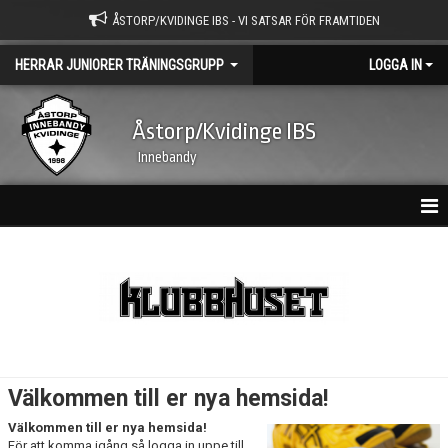
ÅSTORP/KVIDINGE IBS - VI SATSAR FÖR FRAMTIDEN
HERRAR JUNIORER TRÄNINGSGRUPP
LOGGA IN
Åstorp/Kvidinge IBS
Innebandy
HEM
NYHETER
KALENDER
MATCHER
Välkommen till er nya hemsida!
TRUPPEN
Välkommen till er nya hemsida!
För att komma igång så logga in uppe till