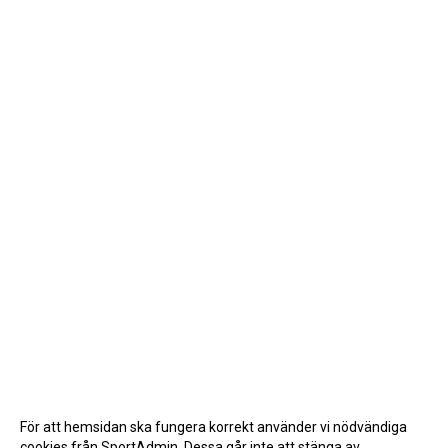
För att hemsidan ska fungera korrekt använder vi nödvändiga
cookies från SportAdmin. Dessa går inte att stänga av.