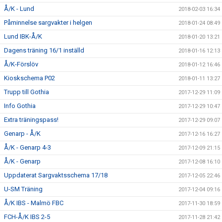
Å/K - Lund
2018-02-03 16:34
Påminnelse sargvakter i helgen
2018-01-24 08:49
Lund IBK-Å/K
2018-01-20 13:21
Dagens träning 16/1 inställd
2018-01-16 12:13
Å/K-Förslöv
2018-01-12 16:46
Kioskschema P02
2018-01-11 13:27
Trupp till Gothia
2017-12-29 11:09
Info Gothia
2017-12-29 10:47
Extra träningspass!
2017-12-29 09:07
Genarp - Å/K
2017-12-16 16:27
Å/K - Genarp 4-3
2017-12-09 21:15
Å/K - Genarp
2017-12-08 16:10
Uppdaterat Sargvaktsschema 17/18
2017-12-05 22:46
U-SM Träning
2017-12-04 09:16
Å/K IBS - Malmö FBC
2017-11-30 18:59
FCH-Å/K IBS 2-5
2017-11-28 21:42