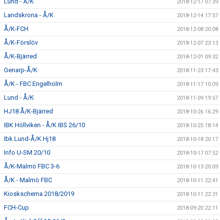
Lund - Å/K
2018-12-17 07:39
Landskrona - Å/K
2018-12-14 17:57
Å/K-FCH
2018-12-08 20:08
Å/K-Förslöv
2018-12-07 23:13
Å/K-Bjärred
2018-12-01 09:32
Genarp-Å/K
2018-11-23 17:43
Å/K - FBC Engelholm
2018-11-17 10:09
Lund - Å/K
2018-11-09 19:57
HJ18 Å/K-Bjärred
2018-10-26 16:29
IBK Höllviken - Å/K IBS 26/10
2018-10-25 18:14
Ibk Lund-Å/K Hj18
2018-10-18 20:17
Info U-SM 20/10
2018-10-17 07:52
Å/K-Malmö FBC 3-6
2018-10-13 20:09
Å/K - Malmö FBC
2018-10-11 22:41
Kioskschema 2018/2019
2018-10-11 22:31
FCH-Cup
2018-09-20 22:11