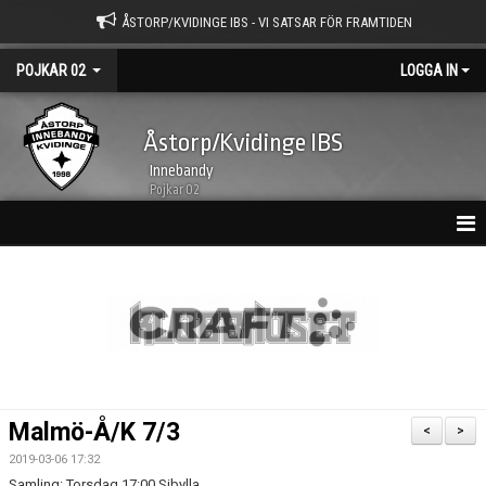
ÅSTORP/KVIDINGE IBS - VI SATSAR FÖR FRAMTIDEN
POJKAR 02
LOGGA IN
Åstorp/Kvidinge IBS
Innebandy
Pojkar 02
HEM
NYHETSARKIV
KALENDER
TRUPPEN
Malmö-Å/K 7/3
<
>
BILDGALLERI
2019-03-06 17:32
Samling: Torsdag 17:00 Sibylla