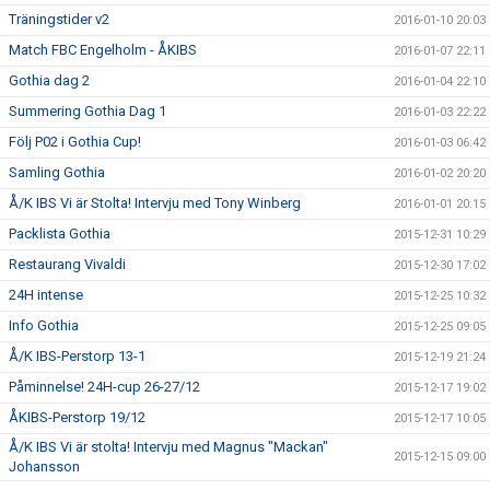
Träningstider v2
2016-01-10 20:03
Match FBC Engelholm - ÅKIBS
2016-01-07 22:11
Gothia dag 2
2016-01-04 22:10
Summering Gothia Dag 1
2016-01-03 22:22
Följ P02 i Gothia Cup!
2016-01-03 06:42
Samling Gothia
2016-01-02 20:20
Å/K IBS Vi är Stolta! Intervju med Tony Winberg
2016-01-01 20:15
Packlista Gothia
2015-12-31 10:29
Restaurang Vivaldi
2015-12-30 17:02
24H intense
2015-12-25 10:32
Info Gothia
2015-12-25 09:05
Å/K IBS-Perstorp 13-1
2015-12-19 21:24
Påminnelse! 24H-cup 26-27/12
2015-12-17 19:02
ÅKIBS-Perstorp 19/12
2015-12-17 10:05
Å/K IBS Vi är stolta! Intervju med Magnus "Mackan"
2015-12-15 09:00
Johansson