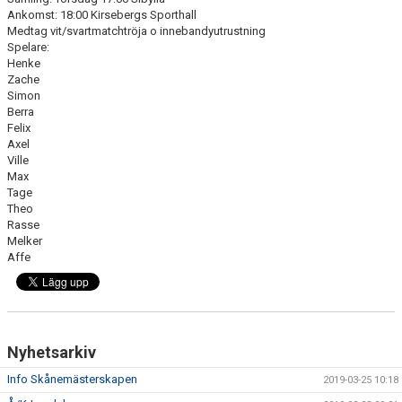
DOKUMENT
Ankomst: 18:00 Kirsebergs Sporthall
Medtag vit/svartmatchtröja o innebandyutrustning
Spelare:
KONTAKT
Henke
Zache
MATCHER
Simon
Berra
Felix
Axel
Ville
Max
Tage
Theo
Rasse
Melker
Affe
Nyhetsarkiv
Info Skånemästerskapen
2019-03-25 10:18