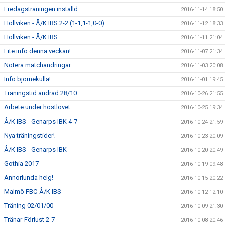
Fredagsträningen inställd
2016-11-14 18:50
Höllviken - Å/K IBS 2-2 (1-1,1-1,0-0)
2016-11-12 18:33
Höllviken - Å/K IBS
2016-11-11 21:04
Lite info denna veckan!
2016-11-07 21:34
Notera matchändringar
2016-11-03 20:08
Info björnekulla!
2016-11-01 19:45
Träningstid ändrad 28/10
2016-10-26 21:55
Arbete under höstlovet
2016-10-25 19:34
Å/K IBS - Genarps IBK 4-7
2016-10-24 21:59
Nya träningstider!
2016-10-23 20:09
Å/K IBS - Genarps IBK
2016-10-20 20:49
Gothia 2017
2016-10-19 09:48
Annorlunda helg!
2016-10-15 20:22
Malmö FBC-Å/K IBS
2016-10-12 12:10
Träning 02/01/00
2016-10-09 21:30
Tränar-Förlust 2-7
2016-10-08 20:46