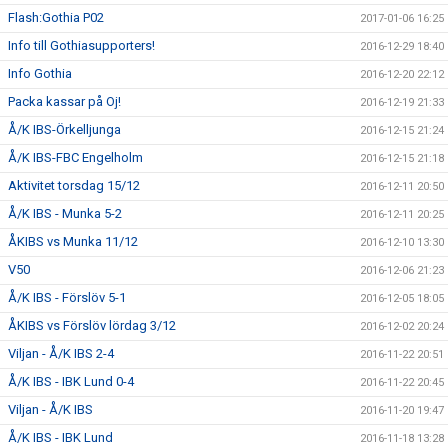
Flash:Gothia P02
2017-01-06 16:25
Info till Gothiasupporters!
2016-12-29 18:40
Info Gothia
2016-12-20 22:12
Packa kassar på Oj!
2016-12-19 21:33
Å/K IBS-Örkelljunga
2016-12-15 21:24
Å/K IBS-FBC Engelholm
2016-12-15 21:18
Aktivitet torsdag 15/12
2016-12-11 20:50
Å/K IBS - Munka 5-2
2016-12-11 20:25
ÅKIBS vs Munka 11/12
2016-12-10 13:30
V50
2016-12-06 21:23
Å/K IBS - Förslöv 5-1
2016-12-05 18:05
ÅKIBS vs Förslöv lördag 3/12
2016-12-02 20:24
Viljan - Å/K IBS 2-4
2016-11-22 20:51
Å/K IBS - IBK Lund 0-4
2016-11-22 20:45
Viljan - Å/K IBS
2016-11-20 19:47
Å/K IBS - IBK Lund
2016-11-18 13:28