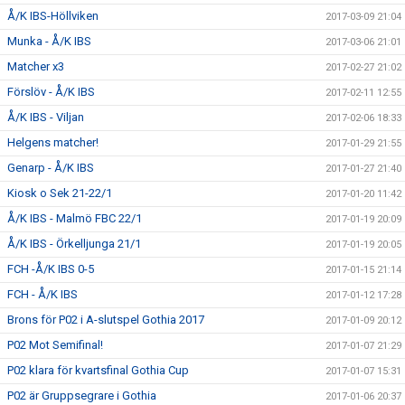
Å/K IBS-Höllviken
2017-03-09 21:04
Munka - Å/K IBS
2017-03-06 21:01
Matcher x3
2017-02-27 21:02
Förslöv - Å/K IBS
2017-02-11 12:55
Å/K IBS - Viljan
2017-02-06 18:33
Helgens matcher!
2017-01-29 21:55
Genarp - Å/K IBS
2017-01-27 21:40
Kiosk o Sek 21-22/1
2017-01-20 11:42
Å/K IBS - Malmö FBC 22/1
2017-01-19 20:09
Å/K IBS - Örkelljunga 21/1
2017-01-19 20:05
FCH -Å/K IBS 0-5
2017-01-15 21:14
FCH - Å/K IBS
2017-01-12 17:28
Brons för P02 i A-slutspel Gothia 2017
2017-01-09 20:12
P02 Mot Semifinal!
2017-01-07 21:29
P02 klara för kvartsfinal Gothia Cup
2017-01-07 15:31
P02 är Gruppsegrare i Gothia
2017-01-06 20:37