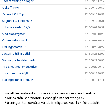
Endast träning tisdagar!
2015-09-16 17:17
Kickoff 19/9
2015-09-15 20:59
Referat FCH Cup
2015-09-13 10:52
Segrare FCH-cup 2015
2015-09-12 20:31
FCH-Cup lördag 12/9
2015-09-09 20:31
Medlemsavgifter
2015-09-05 10:25
Kommande vecka!
2015-09-03 19:45
Träningsmatch 8/9
2015-08-28 20:27
Justering träningstid
2015-08-26 12:00
Noteringar föräldrarmöte
2015-08-22 08:39
Info ang. Medlemsavgifter
2015-08-20 20:19
Föräldrarmöte 20/8
2015-08-18 20:53
Träningsstart inomhus!
2015-08-15 17:11
Uppdatera er profil!
2015-08-11 21:04
Spelarmöte 11/8
För att hemsidan ska fungera korrekt använder vi nödvändiga
2015-08-03 12:13
cookies från SportAdmin. Dessa går inte att stänga av.
Välkomna!
2015-07-31 16:10
Föreningen kan också använda frivilliga cookies, t.ex. för statistik