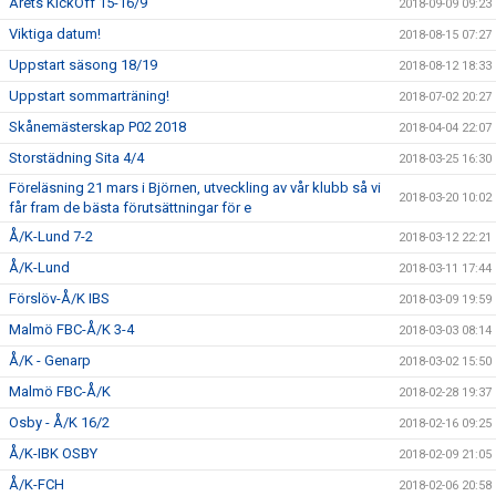
Årets KickOff 15-16/9
2018-09-09 09:23
Viktiga datum!
2018-08-15 07:27
Uppstart säsong 18/19
2018-08-12 18:33
Uppstart sommarträning!
2018-07-02 20:27
Skånemästerskap P02 2018
2018-04-04 22:07
Storstädning Sita 4/4
2018-03-25 16:30
Föreläsning 21 mars i Björnen, utveckling av vår klubb så vi
2018-03-20 10:02
får fram de bästa förutsättningar för e
Å/K-Lund 7-2
2018-03-12 22:21
Å/K-Lund
2018-03-11 17:44
Förslöv-Å/K IBS
2018-03-09 19:59
Malmö FBC-Å/K 3-4
2018-03-03 08:14
Å/K - Genarp
2018-03-02 15:50
Malmö FBC-Å/K
2018-02-28 19:37
Osby - Å/K 16/2
2018-02-16 09:25
Å/K-IBK OSBY
2018-02-09 21:05
Å/K-FCH
2018-02-06 20:58