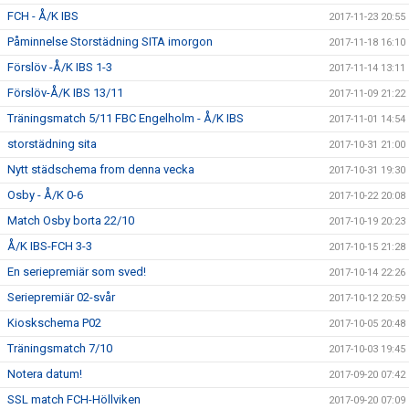
FCH - Å/K IBS
2017-11-23 20:55
Påminnelse Storstädning SITA imorgon
2017-11-18 16:10
Förslöv -Å/K IBS 1-3
2017-11-14 13:11
Förslöv-Å/K IBS 13/11
2017-11-09 21:22
Träningsmatch 5/11 FBC Engelholm - Å/K IBS
2017-11-01 14:54
storstädning sita
2017-10-31 21:00
Nytt städschema from denna vecka
2017-10-31 19:30
Osby - Å/K 0-6
2017-10-22 20:08
Match Osby borta 22/10
2017-10-19 20:23
Å/K IBS-FCH 3-3
2017-10-15 21:28
En seriepremiär som sved!
2017-10-14 22:26
Seriepremiär 02-svår
2017-10-12 20:59
Kioskschema P02
2017-10-05 20:48
Träningsmatch 7/10
2017-10-03 19:45
Notera datum!
2017-09-20 07:42
SSL match FCH-Höllviken
2017-09-20 07:09