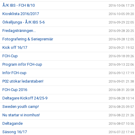
Å/K IBS - FCH 8/10
2016-10-06 17:29
Kiosklista 2016/2017
2016-10-05 09:20
Örkelljunga - Å/K IBS 5-6
2016-09-29 22:05
Fredagsträningen...
2016-09-28 20:25
Fotografering & Seriepremiär
2016-09-28 12:05
Kick off 16/17
2016-09-21 19:52
FCH-Cup
2016-09-18 09:26
Program inför FCH-cup
2016-09-13 22:06
Inför FCH-cup
2016-09-12 17:19
P02 utökar ledarstaben!
2016-09-01 21:38
FCH-Cup 2016
2016-08-31 20:58
Deltagare Kickoff 24/25-9
2016-08-28 10:14
Sweden youth camp!
2016-08-25 09:57
Nu startar vi inomhus!
2016-08-22 21:26
Deltagande
2016-08-07 10:56
Säsong 16/17
2016-07-22 17:44