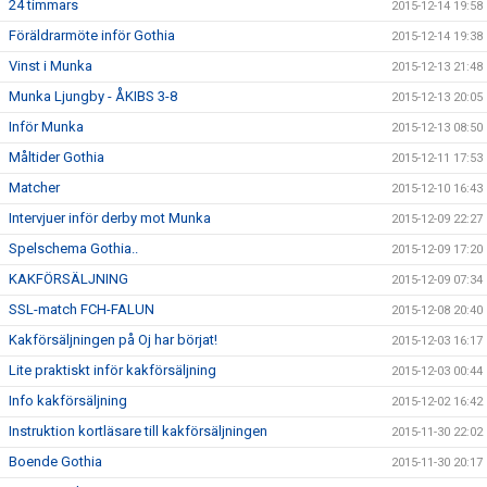
24 timmars
2015-12-14 19:58
Föräldrarmöte inför Gothia
2015-12-14 19:38
Vinst i Munka
2015-12-13 21:48
Munka Ljungby - ÅKIBS 3-8
2015-12-13 20:05
Inför Munka
2015-12-13 08:50
Måltider Gothia
2015-12-11 17:53
Matcher
2015-12-10 16:43
Intervjuer inför derby mot Munka
2015-12-09 22:27
Spelschema Gothia..
2015-12-09 17:20
KAKFÖRSÄLJNING
2015-12-09 07:34
SSL-match FCH-FALUN
2015-12-08 20:40
Kakförsäljningen på Oj har börjat!
2015-12-03 16:17
Lite praktiskt inför kakförsäljning
2015-12-03 00:44
Info kakförsäljning
2015-12-02 16:42
Instruktion kortläsare till kakförsäljningen
2015-11-30 22:02
Boende Gothia
2015-11-30 20:17