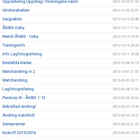
Uppdatering Uppdrag i föreningens namn
2015-10-23 21:43
Idrottsrabatten
2015-10-20 22:01
Sargvakter
2015-10-19 20:48
ÅKIBS-Osby
2015-10-17 17:55
Match ÅKIBS - Osby
2015-10-15 19:47
Träningsinfo
2015-10-13 20:24
Info Lagfotografering
2015-10-11 18:28
Beställda kläder..
2015-10-08 20:19
Matchändring nr 2
2015-10-07 21:07
Matchändring
2015-09-30 20:11
Lagfotografering
2015-09-28 21:05
Perstorp IK - ÅKIBS 1-13
2015-09-26 20:02
Bekräftad ändring!
2015-09-25 12:34
Ändring matchtid!
2015-09-23 18:21
Seriepremiär
2015-09-22 21:22
Kickoff 2015/2016
2015-09-20 19:59