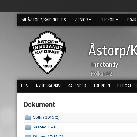
ÅSTORP/KVIDINGE IBS
SENIOR
FLICKOR
POJK
Åstorp/K
Innebandy
Pojkar 02
HEM
NYHETSARKIV
KALENDER
TRUPPEN
BILDGALLE
Dokument
Gothia 2016 (2)
Säsong 15/16
Säsong 17/18 (3)