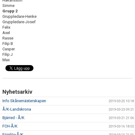
Håkansson
Simme
Grupp 2
Gruppledare-Henke
Gruppledare-Josef
Felix
Axel
Rasse
Filip B
Casper
Filip J
Max
Nyhetsarkiv
Info Skånemästerskapen
2019-03-25 10:18
Å/K-Landskrona
2019-03-23 09:21
Bjärred - Å/K
2019-03-21 21:06
FCH-Å/K
2019-03-16 18:02
Förslöv-Å/K
2019-03-15 21:01