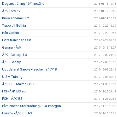
Dagens träning 16/1 inställd
2018-01-16 12:13
Å/K-Förslöv
2018-01-12 16:46
Kioskschema P02
2018-01-11 13:27
Trupp till Gothia
2017-12-29 11:09
Info Gothia
2017-12-29 10:47
Extra träningspass!
2017-12-29 09:07
Genarp - Å/K
2017-12-16 16:27
Å/K - Genarp 4-3
2017-12-09 21:15
Å/K - Genarp
2017-12-08 16:10
Uppdaterat Sargvaktsschema 17/18
2017-12-05 22:46
U-SM Träning
2017-12-04 09:16
Å/K IBS - Malmö FBC
2017-11-30 18:59
FCH-Å/K IBS 2-5
2017-11-28 21:42
FCH - Å/K IBS
2017-11-23 20:55
Påminnelse Storstädning SITA imorgon
2017-11-18 16:10
Förslöv -Å/K IBS 1-3
2017-11-14 13:11