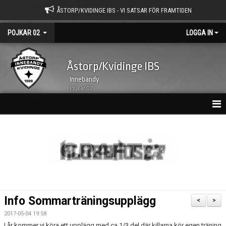
ÅSTORP/KVIDINGE IBS - VI SATSAR FÖR FRAMTIDEN
POJKAR 02
LOGGA IN
Åstorp/Kvidinge IBS
Innebandy
Pojkar 02
HEM
NYHETSARKIV
KALENDER
TRUPPEN
Info Sommarträningsupplägg
<
>
BILDGALLERI
2017-05-04 19:58
I år kommer vi köra ett upplägg med ca 1/3 del där killarna kör egen träning