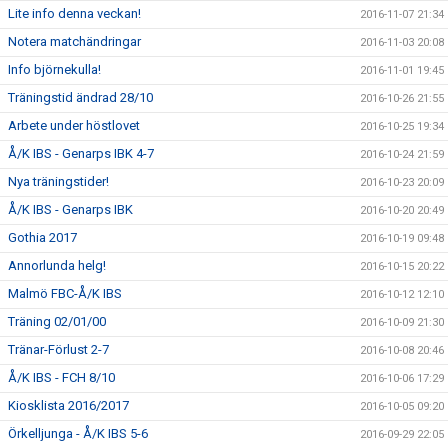
Lite info denna veckan!
2016-11-07 21:34
Notera matchändringar
2016-11-03 20:08
Info björnekulla!
2016-11-01 19:45
Träningstid ändrad 28/10
2016-10-26 21:55
Arbete under höstlovet
2016-10-25 19:34
Å/K IBS - Genarps IBK 4-7
2016-10-24 21:59
Nya träningstider!
2016-10-23 20:09
Å/K IBS - Genarps IBK
2016-10-20 20:49
Gothia 2017
2016-10-19 09:48
Annorlunda helg!
2016-10-15 20:22
Malmö FBC-Å/K IBS
2016-10-12 12:10
Träning 02/01/00
2016-10-09 21:30
Tränar-Förlust 2-7
2016-10-08 20:46
Å/K IBS - FCH 8/10
2016-10-06 17:29
Kiosklista 2016/2017
2016-10-05 09:20
Örkelljunga - Å/K IBS 5-6
2016-09-29 22:05