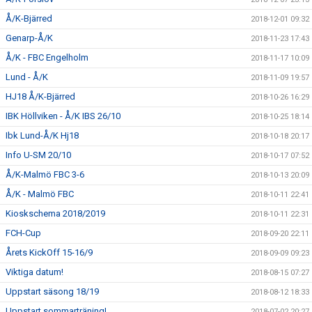
Å/K-Bjärred
2018-12-01 09:32
Genarp-Å/K
2018-11-23 17:43
Å/K - FBC Engelholm
2018-11-17 10:09
Lund - Å/K
2018-11-09 19:57
HJ18 Å/K-Bjärred
2018-10-26 16:29
IBK Höllviken - Å/K IBS 26/10
2018-10-25 18:14
Ibk Lund-Å/K Hj18
2018-10-18 20:17
Info U-SM 20/10
2018-10-17 07:52
Å/K-Malmö FBC 3-6
2018-10-13 20:09
Å/K - Malmö FBC
2018-10-11 22:41
Kioskschema 2018/2019
2018-10-11 22:31
FCH-Cup
2018-09-20 22:11
Årets KickOff 15-16/9
2018-09-09 09:23
Viktiga datum!
2018-08-15 07:27
Uppstart säsong 18/19
2018-08-12 18:33
Uppstart sommarträning!
2018-07-02 20:27