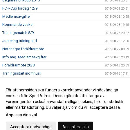
Segrare FCH-cup 2015
2015-09-12 20:31
FCH-Cup lördag 12/9
2015-09-09 20:31
Medlemsavgifter
2015-09-05 10:25
Kommande vecka!
2015-09-03 19:45
Träningsmatch 8/9
2015-08-28 20:27
Justering träningstid
2015-08-26 12:00
Noteringar föräldrarmöte
2015-08-22 08:39
Info ang. Medlemsavgifter
2015-08-20 20:19
Föräldrarmöte 20/8
2015-08-18 20:53
Träningsstart inomhus!
2015-08-15 17:11
Uppdatera er profil!
2015-08-11 21:04
Spelarmöte 11/8
För att hemsidan ska fungera korrekt använder vi nödvändiga
2015-08-03 12:13
cookies från SportAdmin. Dessa går inte att stänga av.
Välkomna!
2015-07-31 16:10
Föreningen kan också använda frivilliga cookies, t.ex. för statistik
eller marknadsföring. Du väljer själv om du vill acceptera dessa.
Anpassa dina val
Cookie-inställningar
Gå till Webbversion
Acceptera nödvändiga
Acceptera alla