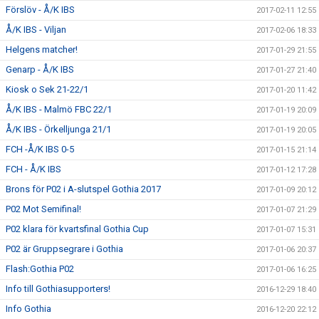
Förslöv - Å/K IBS
2017-02-11 12:55
Å/K IBS - Viljan
2017-02-06 18:33
Helgens matcher!
2017-01-29 21:55
Genarp - Å/K IBS
2017-01-27 21:40
Kiosk o Sek 21-22/1
2017-01-20 11:42
Å/K IBS - Malmö FBC 22/1
2017-01-19 20:09
Å/K IBS - Örkelljunga 21/1
2017-01-19 20:05
FCH -Å/K IBS 0-5
2017-01-15 21:14
FCH - Å/K IBS
2017-01-12 17:28
Brons för P02 i A-slutspel Gothia 2017
2017-01-09 20:12
P02 Mot Semifinal!
2017-01-07 21:29
P02 klara för kvartsfinal Gothia Cup
2017-01-07 15:31
P02 är Gruppsegrare i Gothia
2017-01-06 20:37
Flash:Gothia P02
2017-01-06 16:25
Info till Gothiasupporters!
2016-12-29 18:40
Info Gothia
2016-12-20 22:12