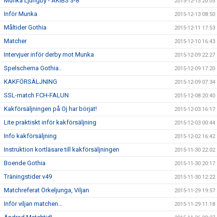
Munka Ljungby - ÅKIBS 3-8
2015-12-13 20:05
Inför Munka
2015-12-13 08:50
Måltider Gothia
2015-12-11 17:53
Matcher
2015-12-10 16:43
Intervjuer inför derby mot Munka
2015-12-09 22:27
Spelschema Gothia..
2015-12-09 17:20
KAKFÖRSÄLJNING
2015-12-09 07:34
SSL-match FCH-FALUN
2015-12-08 20:40
Kakförsäljningen på Oj har börjat!
2015-12-03 16:17
Lite praktiskt inför kakförsäljning
2015-12-03 00:44
Info kakförsäljning
2015-12-02 16:42
Instruktion kortläsare till kakförsäljningen
2015-11-30 22:02
Boende Gothia
2015-11-30 20:17
Träningstider v49
2015-11-30 12:22
Matchreferat Örkeljunga, Viljan
2015-11-29 19:57
Inför viljan matchen...
2015-11-29 11:18