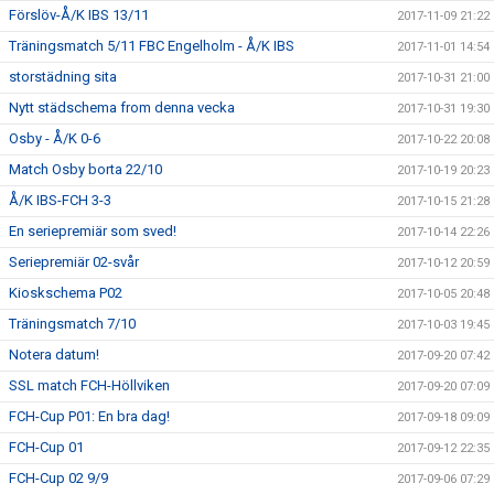
Förslöv-Å/K IBS 13/11
2017-11-09 21:22
Träningsmatch 5/11 FBC Engelholm - Å/K IBS
2017-11-01 14:54
storstädning sita
2017-10-31 21:00
Nytt städschema from denna vecka
2017-10-31 19:30
Osby - Å/K 0-6
2017-10-22 20:08
Match Osby borta 22/10
2017-10-19 20:23
Å/K IBS-FCH 3-3
2017-10-15 21:28
En seriepremiär som sved!
2017-10-14 22:26
Seriepremiär 02-svår
2017-10-12 20:59
Kioskschema P02
2017-10-05 20:48
Träningsmatch 7/10
2017-10-03 19:45
Notera datum!
2017-09-20 07:42
SSL match FCH-Höllviken
2017-09-20 07:09
FCH-Cup P01: En bra dag!
2017-09-18 09:09
FCH-Cup 01
2017-09-12 22:35
FCH-Cup 02 9/9
2017-09-06 07:29