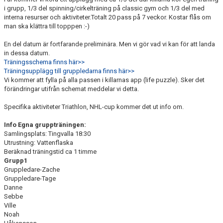
DOKUMENT
i grupp, 1/3 del spinning/cirkelträning på classic gym och 1/3 del med
interna resurser och aktiviteter.Totalt 20 pass på 7 veckor. Kostar flås om
man ska klättra till topppen :-)
KONTAKT
En del datum är fortfarande preliminära. Men vi gör vad vi kan för att landa
MATCHER
in dessa datum.
Träningsschema finns här>>
Träningsupplägg till gruppledarna finns här>>
Vi kommer att fylla på alla passen i killarnas app (life puzzle). Sker det
förändringar utifrån schemat meddelar vi detta.
Specifika aktiviteter Triathlon, NHL-cup kommer det ut info om.
Info Egna gruppträningen:
Samlingsplats: Tingvalla 18:30
Utrustning: Vattenflaska
Beräknad träningstid ca 1 timme
Grupp1
Gruppledare-Zache
Gruppledare-Tage
Danne
Sebbe
Ville
Noah