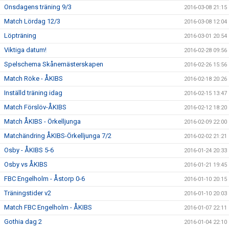
Onsdagens träning 9/3
2016-03-08 21:15
Match Lördag 12/3
2016-03-08 12:04
Löpträning
2016-03-01 20:54
Viktiga datum!
2016-02-28 09:56
Spelschema Skånemästerskapen
2016-02-26 15:56
Match Röke - ÅKIBS
2016-02-18 20:26
Inställd träning idag
2016-02-15 13:47
Match Förslöv-ÅKIBS
2016-02-12 18:20
Match ÅKIBS - Örkelljunga
2016-02-09 22:00
Matchändring ÅKIBS-Örkelljunga 7/2
2016-02-02 21:21
Osby - ÅKIBS 5-6
2016-01-24 20:33
Osby vs ÅKIBS
2016-01-21 19:45
FBC Engelholm - Åstorp 0-6
2016-01-10 20:15
Träningstider v2
2016-01-10 20:03
Match FBC Engelholm - ÅKIBS
2016-01-07 22:11
Gothia dag 2
2016-01-04 22:10