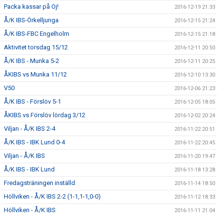
Packa kassar på Oj!
2016-12-19 21:33
Å/K IBS-Örkelljunga
2016-12-15 21:24
Å/K IBS-FBC Engelholm
2016-12-15 21:18
Aktivitet torsdag 15/12
2016-12-11 20:50
Å/K IBS - Munka 5-2
2016-12-11 20:25
ÅKIBS vs Munka 11/12
2016-12-10 13:30
V50
2016-12-06 21:23
Å/K IBS - Förslöv 5-1
2016-12-05 18:05
ÅKIBS vs Förslöv lördag 3/12
2016-12-02 20:24
Viljan - Å/K IBS 2-4
2016-11-22 20:51
Å/K IBS - IBK Lund 0-4
2016-11-22 20:45
Viljan - Å/K IBS
2016-11-20 19:47
Å/K IBS - IBK Lund
2016-11-18 13:28
Fredagsträningen inställd
2016-11-14 18:50
Höllviken - Å/K IBS 2-2 (1-1,1-1,0-0)
2016-11-12 18:33
Höllviken - Å/K IBS
2016-11-11 21:04