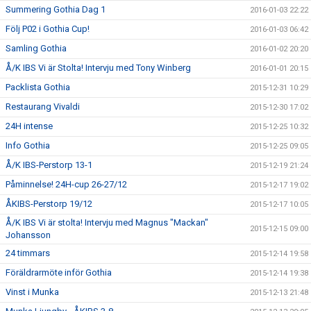
Summering Gothia Dag 1
2016-01-03 22:22
Följ P02 i Gothia Cup!
2016-01-03 06:42
Samling Gothia
2016-01-02 20:20
Å/K IBS Vi är Stolta! Intervju med Tony Winberg
2016-01-01 20:15
Packlista Gothia
2015-12-31 10:29
Restaurang Vivaldi
2015-12-30 17:02
24H intense
2015-12-25 10:32
Info Gothia
2015-12-25 09:05
Å/K IBS-Perstorp 13-1
2015-12-19 21:24
Påminnelse! 24H-cup 26-27/12
2015-12-17 19:02
ÅKIBS-Perstorp 19/12
2015-12-17 10:05
Å/K IBS Vi är stolta! Intervju med Magnus "Mackan"
2015-12-15 09:00
Johansson
24 timmars
2015-12-14 19:58
Föräldrarmöte inför Gothia
2015-12-14 19:38
Vinst i Munka
2015-12-13 21:48