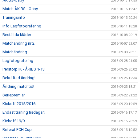
ÅKIBS-Osby
2015-10-17 17:55
Match ÅKIBS - Osby
2015-10-15 19:47
Träningsinfo
2015-10-13 20:24
Info Lagfotografering
2015-10-11 18:28
Beställda kläder..
2015-10-08 20:19
Matchändring nr 2
2015-10-07 21:07
Matchändring
2015-09-30 20:11
Lagfotografering
2015-09-28 21:05
Perstorp IK - ÅKIBS 1-13
2015-09-26 20:02
Bekräftad ändring!
2015-09-25 12:34
Ändring matchtid!
2015-09-23 18:21
Seriepremiär
2015-09-22 21:22
Kickoff 2015/2016
2015-09-20 19:59
Endast träning tisdagar!
2015-09-16 17:17
Kickoff 19/9
2015-09-15 20:59
Referat FCH Cup
2015-09-13 10:52