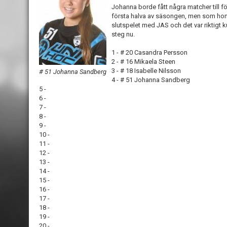
Johanna borde fått några matcher till f
första halva av säsongen, men som hon 
slutspelet med JAS och det var riktigt ku
steg nu.
1 - # 20 Casandra Persson
2 - # 16 Mikaela Steen
3 - # 18 Isabelle Nilsson
# 51 Johanna Sandberg
4 - # 51 Johanna Sandberg
5 -
6 -
7 -
8 -
9 -
10 -
11 -
12 -
13 -
14 -
15 -
16 -
17 -
18 -
19 -
20 -