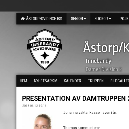
ÅSTORP/KVIDINGE IBS
SENIOR
FLICKOR
POJK
Åstorp/K
Innebandy
Damer Division 2
HEM
NYHETSARKIV
KALENDER
TRUPPEN
BILDGALLE
PRESENTATION AV DAMTRUPPEN 
2018-06-12 19:16
Johanna vaktar kassen även i år.
Thomas kommenterar: