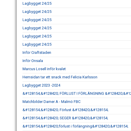
Lagbygget 24/25
Lagbygget 24/25
Lagbygget 24/25
Lagbygget 24/25
Lagbygget 24/25
Lagbygget 24/25
Inför Craftstaden
Inför Onsala
Marcus Losell inför kvalet
Hemsidan tar ett snack med Felicia Karlsson
Lagbygget 2023 -2024
&#128154;&#128420; FÖRLUST I FÖRLÄNGNING &#128420;&#1
Matchbilder Damer A - Malmö FBC
&#128154;&#128420; Förlust &#128420;&#128154;
&#128154;&#128420; SEGER &#128420;&#128154;
&#128154;&#128420;förlust i förlängning&#128420;&#128154;