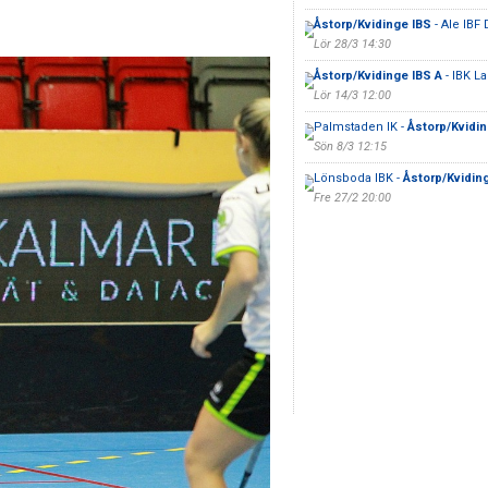
Åstorp/Kvidinge IBS
- Ale IBF 
Lör 28/3 14:30
Åstorp/Kvidinge IBS A
- IBK L
Lör 14/3 12:00
Palmstaden IK -
Åstorp/Kvidin
Sön 8/3 12:15
Lönsboda IBK -
Åstorp/Kvidin
Fre 27/2 20:00