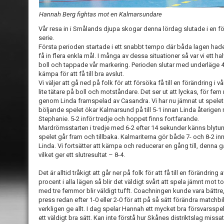
Hannah Berg fightas mot en Kalmarsundare
Vår resa in i Smålands djupa skogar denna lördag slutade i en fö
serie.
Första perioden startade i ett snabbt tempo där båda lagen ha
få in flera enkla mål. I många av dessa situationer så var vi ett halv
boll och tappade vår markering. Perioden slutar med underläge 4-
kämpa för att få till bra avslut.
Vi väljer att gå ned på folk för att försöka få till en förändring i 
lite tätare på boll och motståndare. Det ser ut att lyckas, för fem m
genom Linda framspelad av Casandra. Vi har nu jämnat ut spelet men
böljande spelet ökar Kalmarsund på till 5-1 innan Linda återigen
Stephanie. 5-2 inför tredje och hoppet finns fortfarande.
Mardrömsstarten i tredje med 6-2 efter 14 sekunder känns blytun
spelet går fram och tillbaka. Kalmariterna gör både 7- och 8-2 in
Linda. Vi fortsätter att kämpa och reducerar en gång till, denn
vilket ger ett slutresultat – 8-4.
Det är alltid tråkigt att går ner på folk för att få till en förändri
procent i alla lägen så blir det väldigt svårt att spela jämnt mot 
med tre femmor blir väldigt tufft. Coachningen kunde vara bättre, 
press redan efter 1-0 eller 2-0 för att på så sätt förändra match
verkligen ge allt. I dag spelar Hannah ett mycket bra försvarsspel
ett väldigt bra sätt. Kan inte förstå hur Skånes distriktslag missa