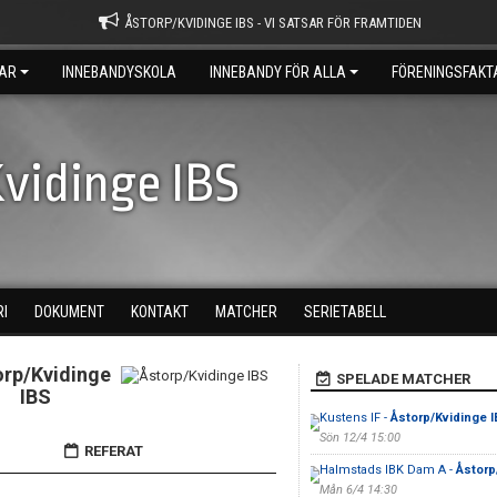
ÅSTORP/KVIDINGE IBS - VI SATSAR FÖR FRAMTIDEN
AR
INNEBANDYSKOLA
INNEBANDY FÖR ALLA
FÖRENINGSFAKT
vidinge IBS
RI
DOKUMENT
KONTAKT
MATCHER
SERIETABELL
orp/Kvidinge
SPELADE MATCHER
IBS
Kustens IF -
Åstorp/Kvidinge 
Sön 12/4 15:00
REFERAT
Halmstads IBK Dam A -
Åstorp
Mån 6/4 14:30