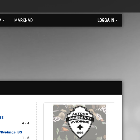
A
MARKNAD
LOGGA IN
IBS
4 - 4
/Kvidinge IBS
1 - 8