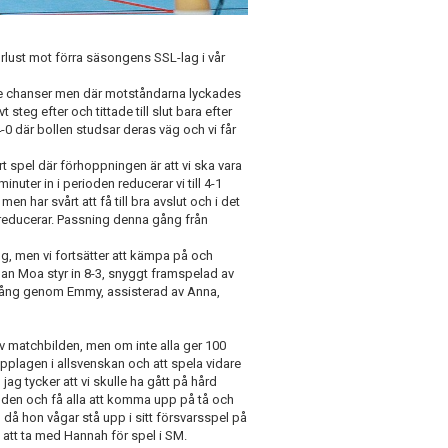
rlust mot förra säsongens SSL-lag i vår
de chanser men där motståndarna lyckades
t steg efter och tittade till slut bara efter
0 där bollen studsar deras väg och vi får
vårt spel där förhoppningen är att vi ska vara
inuter in i perioden reducerar vi till 4-1
 har svårt att få till bra avslut och i det
 reducerar. Passning denna gång från
g, men vi fortsätter att kämpa på och
nan Moa styr in 8-3, snyggt framspelad av
a gång genom Emmy, assisterad av Anna,
ng av matchbilden, men om inte alla ger 100
topplagen i allsvenskan och att spela vidare
jag tycker att vi skulle ha gått på hård
bilden och få alla att komma upp på tå och
 då hon vågar stå upp i sitt försvarsspel på
t att ta med Hannah för spel i SM.