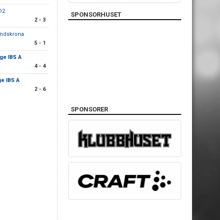
D2
SPONSORHUSET
2 - 3
andskrona
5 - 1
ge IBS A
4 - 4
ge IBS A
2 - 6
SPONSORER