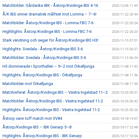
Matchbilder: Gårdarike IBK - Åstorp/Kvidinge IBS 4-16
2025-12-06 11:49
Å/K IBS vinner dramatisk målfest mot Lomma – 7–6!
2025-11-22 20:44
Matchbilder: Åstorp/Kvidinge IBS - Lomma FBC 7-6
2025-11-22 20:24
Hightlights: Åstorp/Kvidinge IBS - Lomma FBC 7-6
2025-11-22 20:23
Stark vändning och seger för Åstorp/Kvidinge IBS H3!
2025-11-15 07:01
Highlights: Svedala - Åstorp/Kvidinge IBS 3-6
2025-11-15 06:57
Matchbilder: Svedala - Åstorp/Kvidinge IBS 3-6
2025-11-15 06:54
H3 dominerade i Sporthallen – 9–2 mot Örkelljunga
2025-11-08 17:42
Highlights: Åstorp/Kvidinge IBS - Örkelljunga
2025-11-08 17:36
Matchbilder mot Örkelljunga
2025-11-08 17:30
Matchreferat: Åstorp/Kvidinge IBS – Västra Ingelstad 11–2
2025-10-25 00:57
Matchbilder: Åstorp/Kvidinge IBS - Västra Ingelstad 11-2
2025-10-25 00:42
Highlights: Åstorp/Kvidinge IBS - Västra Ingelstad 11-2
2025-10-25 00:20
Åstorp vann tuff match mot VV84
2025-10-18 19:07
Åstorp/Kvidinge IBS – IBK Genarp 5–8
2025-10-17 22:48
Highlights: Åstorp/Kvidinge IBS - IBK Genarp
2025-10-17 10:56