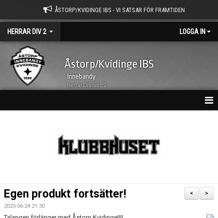
ÅSTORP/KVIDINGE IBS - VI SATSAR FÖR FRAMTIDEN
HERRAR DIV 2
LOGGA IN
Åstorp/Kvidinge IBS
Innebandy
Herrar Division 2
HEM
NYHETER
KALENDER
MATCHER
Egen produkt fortsätter!
<
>
TRUPPEN
2025-06-24 21:30
Talangen förlänger med Åstorp Kvidinge!!!!