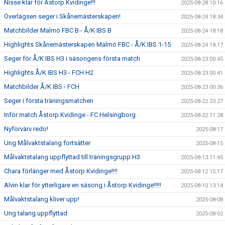
Nisse klar för Åstorp Kvidinge!!!
2025-08-28 10:16
Överlägsen seger i Skånemästerskapen!
2025-08-24 18:34
Matchbilder Malmö FBC B - Å/K IBS B
2025-08-24 18:18
Highlights Skånemästerskapen Malmö FBC - Å/K IBS 1-15
2025-08-24 18:17
Seger för Å/K IBS H3 i säsongens första match
2025-08-23 00:45
Highlights Å/K IBS H3 - FCH H2
2025-08-23 00:41
Matchbilder Å/K IBS - FCH
2025-08-23 00:36
Seger i första träningsmatchen
2025-08-22 23:27
Inför match Åstorp Kvidinge - FC Helsingborg
2025-08-22 11:28
Nyförvärv redo!
2025-08-17
Ung Målvaktstalang fortsätter
2025-08-15
Målvaktstalang uppflyttad till träningsgrupp H3
2025-08-13 11:45
Chara förlänger med Åstorp Kvidinge!!!!
2025-08-12 15:17
Alvin klar för ytterligare en säsong i Åstorp Kvidinge!!!!!
2025-08-10 13:14
Målvaktstalang kliver upp!
2025-08-08
Ung talang uppflyttad
2025-08-02