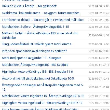
Division 2-kval i Åstorp – Nu gäller det!
2026-04-08 14:00
Kvaldrama i kokande arena – oavgjort i första matchen
2026-04-02 08:42
Formbesked deluxe – Åstorp går in i kvalet med målkalas
2026-03-22 19:00
Matchbilder: Sofiero - Åstorp/Kvidinge IBS 3-15
2026-03-22 18:32
Målfest i hallen – Åstorp/Kvidinge IBS vinner stort mot
2026-03-20 14:34
Gårdarike
Tung uddamålsförlust i målrik rysare mot Lomma
2026-03-03 14:55
Inför den spännande avslutningen av serien!!!!!
2026-02-16 16:05
Stark tredjeperiod avgjorde i 11–6-segern
2026-02-14 00:26
Matchbilder: Åstorp/Kvidinge IBS - IBS Svedala
2026-02-14 00:18
Highlights: Åstorp/Kvidinge IBS - IBS Svedala 11-6
2026-02-14 00:10
Åstorp vinner till sist bekvämt mot Örkelljunga 10-5
2026-02-07 12:45
Övertygande bortaseger när Åstorp/Kvidinge vann med 5-
2026-01-31 21:01
12
Matchbilder: Västra Ingelstad IS- Åstorp/Kvidinge IBS 5-12
2026-01-31 21:00
Highlights: Västra Ingelstad IS - Åstorp/Kvidinge IBS 5-12
2026-01-31 21:00
Stark hemmaseger när Åstorp/Kvidinge H3 slog Vv84
2026-01-23 23:31