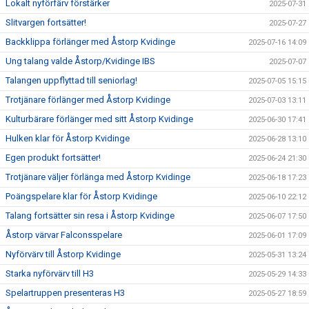
Lokalt nyförfärv förstärker
2025-07-31
Slitvargen fortsätter!
2025-07-27
Backklippa förlänger med Åstorp Kvidinge
2025-07-16 14:09
Ung talang valde Åstorp/Kvidinge IBS
2025-07-07
Talangen uppflyttad till seniorlag!
2025-07-05 15:15
Trotjänare förlänger med Åstorp Kvidinge
2025-07-03 13:11
Kulturbärare förlänger med sitt Åstorp Kvidinge
2025-06-30 17:41
Hulken klar för Åstorp Kvidinge
2025-06-28 13:10
Egen produkt fortsätter!
2025-06-24 21:30
Trotjänare väljer förlänga med Åstorp Kvidinge
2025-06-18 17:23
Poängspelare klar för Åstorp Kvidinge
2025-06-10 22:12
Talang fortsätter sin resa i Åstorp Kvidinge
2025-06-07 17:50
Åstorp värvar Falconsspelare
2025-06-01 17:09
Nyförvärv till Åstorp Kvidinge
2025-05-31 13:24
Starka nyförvärv till H3
2025-05-29 14:33
Spelartruppen presenteras H3
2025-05-27 18:59