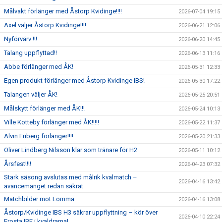
Målvakt förlänger med Åstorp Kvidinge!!!!
2026-07-04 19:15
Axel väljer Åstorp Kvidinge!!!!
2026-06-21 12:06
Nyförvärv !!!
2026-06-20 14:45
Talang uppflyttad!!
2026-06-13 11:16
Abbe förlänger med ÅK!
2026-05-31 12:33
Egen produkt förlänger med Åstorp Kvidinge IBS!
2026-05-30 17:22
Talangen väljer ÅK!
2026-05-25 20:51
Målskytt förlänger med ÅK!!!
2026-05-24 10:13
Ville Kotteby förlänger med ÅK!!!!!
2026-05-22 11:37
Alvin Friberg förlänger!!!!
2026-05-20 21:33
Oliver Lindberg Nilsson klar som tränare för H2
2026-05-11 10:12
Årsfest!!!!
2026-04-23 07:32
Stark säsong avslutas med målrik kvalmatch –
2026-04-16 13:42
avancemanget redan säkrat
Matchbilder mot Lomma
2026-04-16 13:08
Åstorp/Kvidinge IBS H3 säkrar uppflyttning – kör över
2026-04-10 22:24
Frosta IBF i kvaldrama!