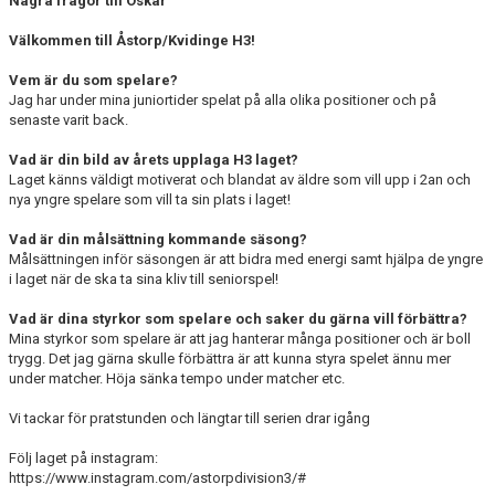
Några frågor till Oskar
Välkommen till Åstorp/Kvidinge H3!
Vem är du som spelare?
Jag har under mina juniortider spelat på alla olika positioner och på
senaste varit back.
Vad är din bild av årets upplaga H3 laget?
Laget känns väldigt motiverat och blandat av äldre som vill upp i 2an och
nya yngre spelare som vill ta sin plats i laget!
Vad är din målsättning kommande säsong?
Målsättningen inför säsongen är att bidra med energi samt hjälpa de yngre
i laget när de ska ta sina kliv till seniorspel!
Vad är dina styrkor som spelare och saker du gärna vill förbättra?
Mina styrkor som spelare är att jag hanterar många positioner och är boll
trygg. Det jag gärna skulle förbättra är att kunna styra spelet ännu mer
under matcher. Höja sänka tempo under matcher etc.
Vi tackar för pratstunden och längtar till serien drar igång
Följ laget på instagram:
https://www.instagram.com/astorpdivision3/#