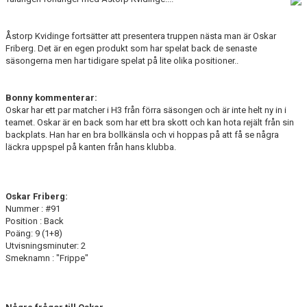
BILDGALLERI
Åstorp Kvidinge fortsätter att presentera truppen nästa man är Oskar
DOKUMENT
Friberg. Det är en egen produkt som har spelat back de senaste
säsongerna men har tidigare spelat på lite olika positioner..
KONTAKT
Bonny kommenterar:
Oskar har ett par matcher i H3 från förra säsongen och är inte helt ny in i
teamet. Oskar är en back som har ett bra skott och kan hota rejält från sin
backplats. Han har en bra bollkänsla och vi hoppas på att få se några
läckra uppspel på kanten från hans klubba.
Oskar Friberg:
Nummer : #91
Position : Back
Poäng: 9 (1+8)
Utvisningsminuter: 2
Smeknamn : "Frippe"