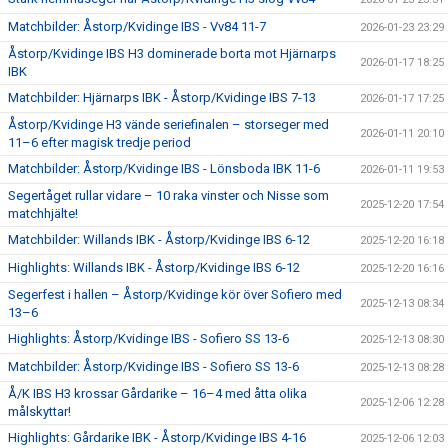
Matchbilder: Åstorp/Kvidinge IBS - Vv84 11-7
2026-01-23 23:29
Åstorp/Kvidinge IBS H3 dominerade borta mot Hjärnarps
2026-01-17 18:25
IBK
Matchbilder: Hjärnarps IBK - Åstorp/Kvidinge IBS 7-13
2026-01-17 17:25
Åstorp/Kvidinge H3 vände seriefinalen – storseger med
2026-01-11 20:10
11–6 efter magisk tredje period
Matchbilder: Åstorp/Kvidinge IBS - Lönsboda IBK 11-6
2026-01-11 19:53
Segertåget rullar vidare – 10 raka vinster och Nisse som
2025-12-20 17:54
matchhjälte!
Matchbilder: Willands IBK - Åstorp/Kvidinge IBS 6-12
2025-12-20 16:18
Highlights: Willands IBK - Åstorp/Kvidinge IBS 6-12
2025-12-20 16:16
Segerfest i hallen – Åstorp/Kvidinge kör över Sofiero med
2025-12-13 08:34
13–6
Highlights: Åstorp/Kvidinge IBS - Sofiero SS 13-6
2025-12-13 08:30
Matchbilder: Åstorp/Kvidinge IBS - Sofiero SS 13-6
2025-12-13 08:28
Å/K IBS H3 krossar Gårdarike – 16–4 med åtta olika
2025-12-06 12:28
målskyttar!
Highlights: Gårdarike IBK - Åstorp/Kvidinge IBS 4-16
2025-12-06 12:03