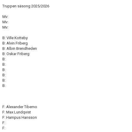
Truppen säsong 2025/2026
Mv:
Mv:
Mv:
B: Ville Kotteby
B: Alvin Friberg
B: Albin Brendheden
B: Oskar Friberg
B:
B:
B:
B:
B:
B:
F: Alexander Tibemo
F: Max Lundqvist
F: Hampus Hansson
F:
F: