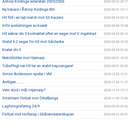
Åstorp Kvidinge ledarstab 2025/2026
2025-05-22 20:17
Ny tränare i Åstorp Kvidinge IBS
2025-05-21 10:11
H3 föll i en tajt match mot SS Kaizers
2025-04-10 00:14
Inför avslutningen av kvalet
2025-04-08 10:58
H3 säkrar div 3 kontraktet efter en seger mot V. Ingelstad
2025-04-03 00:19
Stabil 5-2 seger för H3 mot Gårdarike
2025-03-28 23:32
Kvalet div 3
2025-03-18 09:56
Matchbilder mot Hjärnarp
2025-03-01 18:32
Tvåsiffrigt när H3 tar en stabil trepoängare!
2025-03-01 09:50
Simon Andersson spelar i VM
2024-12-02 12:51
Äntligen..........
2024-11-24 11:57
Vem stod i mål i Hjärnarp?
2024-11-14 10:17
Smärtsam förlust mot Örkelljunga
2024-11-09 12:06
Lagfotografering 24/9
2024-09-20 09:56
Förlust mot Hofterup i Skånemästerskapen
2024-09-16 09:07
Ny tränarduo för H3!
2024-06-29 20:47