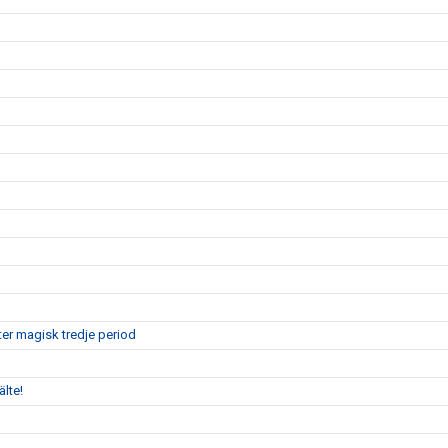
er magisk tredje period
älte!