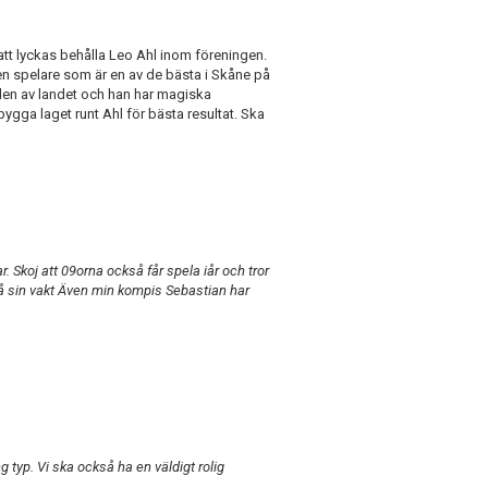
tt lyckas behålla Leo Ahl inom föreningen.
 en spelare som är en av de bästa i Skåne på
 delen av landet och han har magiska
bygga laget runt Ahl för bästa resultat. Ska
 Skoj att 09orna också får spela iår och tror
på sin vakt Även min kompis Sebastian har
 typ. Vi ska också ha en väldigt rolig