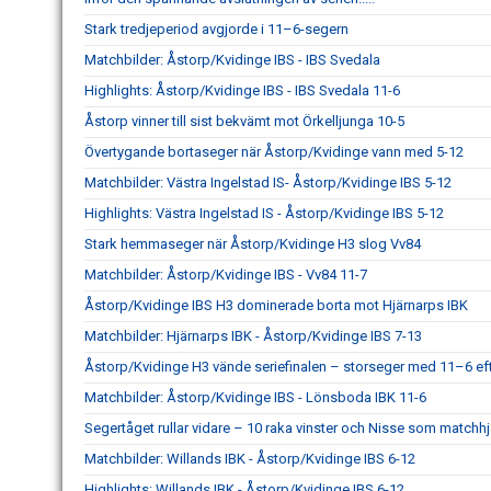
Stark tredjeperiod avgjorde i 11–6-segern
Matchbilder: Åstorp/Kvidinge IBS - IBS Svedala
Highlights: Åstorp/Kvidinge IBS - IBS Svedala 11-6
Åstorp vinner till sist bekvämt mot Örkelljunga 10-5
Övertygande bortaseger när Åstorp/Kvidinge vann med 5-12
Matchbilder: Västra Ingelstad IS- Åstorp/Kvidinge IBS 5-12
Highlights: Västra Ingelstad IS - Åstorp/Kvidinge IBS 5-12
Stark hemmaseger när Åstorp/Kvidinge H3 slog Vv84
Matchbilder: Åstorp/Kvidinge IBS - Vv84 11-7
Åstorp/Kvidinge IBS H3 dominerade borta mot Hjärnarps IBK
Matchbilder: Hjärnarps IBK - Åstorp/Kvidinge IBS 7-13
Åstorp/Kvidinge H3 vände seriefinalen – storseger med 11–6 eft
Matchbilder: Åstorp/Kvidinge IBS - Lönsboda IBK 11-6
Segertåget rullar vidare – 10 raka vinster och Nisse som matchhj
Matchbilder: Willands IBK - Åstorp/Kvidinge IBS 6-12
Highlights: Willands IBK - Åstorp/Kvidinge IBS 6-12