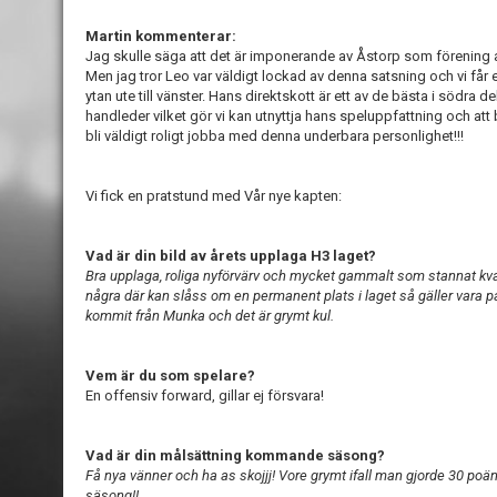
Martin kommenterar:
Jag skulle säga att det är imponerande av Åstorp som förening a
Men jag tror Leo var väldigt lockad av denna satsning och vi får
ytan ute till vänster. Hans direktskott är ett av de bästa i södra
handleder vilket gör vi kan utnyttja hans speluppfattning och att 
bli väldigt roligt jobba med denna underbara personlighet!!!
Vi fick en pratstund med Vår nye kapten:
Vad är din bild av årets upplaga H3 laget?
Bra upplaga, roliga nyförvärv och mycket gammalt som stannat kvar.
några där kan slåss om en permanent plats i laget så gäller vara 
kommit från Munka och det är grymt kul.
Vem är du som spelare?
En offensiv forward, gillar ej försvara!
Vad är din målsättning kommande säsong?
Få nya vänner och ha as skojjj! Vore grymt ifall man gjorde 30 poäng
säsong!!