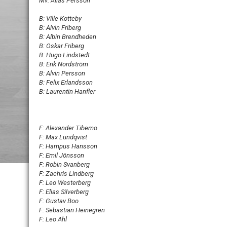
Mv: Alias Persson
B: Ville Kotteby
B: Alvin Friberg
B: Albin Brendheden
B: Oskar Friberg
B: Hugo Lindstedt
B: Erik Nordström
B: Alvin Persson
B: Felix Erlandsson
B: Laurentin Hanfler
F: Alexander Tibemo
F: Max Lundqvist
F: Hampus Hansson
F: Emil Jönsson
F: Robin Svanberg
F: Zachris Lindberg
F: Leo Westerberg
F: Elias Silverberg
F: Gustav Boo
F: Sebastian Heinegren
F: Leo Ahl