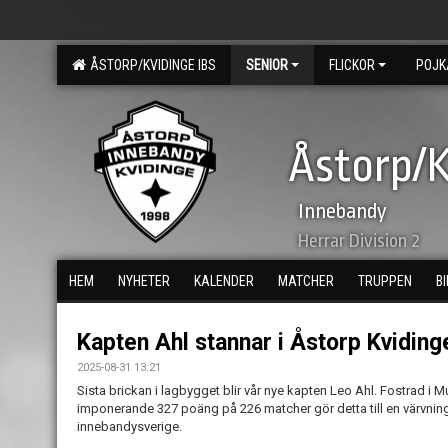
ÅSTORP/KVIDINGE IBS
SENIOR
FLICKOR
POJK
Åstorp/K
Innebandy
Herrar Division 2
HEM
NYHETER
KALENDER
MATCHER
TRUPPEN
B
Kapten Ahl stannar i Åstorp Kvidinge!
2025-08-31 13:21
Sista brickan i lagbygget blir vår nye kapten Leo Ahl. Fostrad 
imponerande 327 poäng på 226 matcher gör detta till en värvnin
innebandysverige.