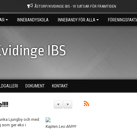
ÅSTORP/KVIDINGE IBS - VI SATSAR FÖR FRAMTIDEN
AR
INNEBANDYSKOLA
INNEBANDY FÖR ALLA
FÖRENINGSFAKT
vidinge IBS
ILDGALLERI
DOKUMENT
KONTAKT
!!!
<
>
i Munka Ljungby och med
g som ger eko i
Kapten Leo Ahl!!!!!