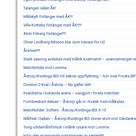
Talangen väljer ÅK!
Målskytt förlänger med ÅK!!!
Ville Kotteby förlänger med ÅK!!!!!
Alvin Friberg förlänger!!!!
Oliver Lindberg Nilsson klar som tränare för H2
Årsfest!!!!
Stark säsong avslutas med målrik kvalmatch – avancemanget re
Matchbilder mot Lomma
Åstorp/Kvidinge IBS H3 säkrar uppflyttning – kör över Frosta IBF
Division 2-kval i Åstorp – Nu gäller det!
Kvaldrama i kokande arena – oavgjort i första matchen
Formbesked deluxe – Åstorp går in i kvalet med målkalas
Matchbilder: Sofiero - Åstorp/Kvidinge IBS 3-15
Målfest i hallen – Åstorp/Kvidinge IBS vinner stort mot Gårdarike
Tung uddamålsförlust i målrik rysare mot Lomma
Inför den spännande avslutningen av serien!!!!!