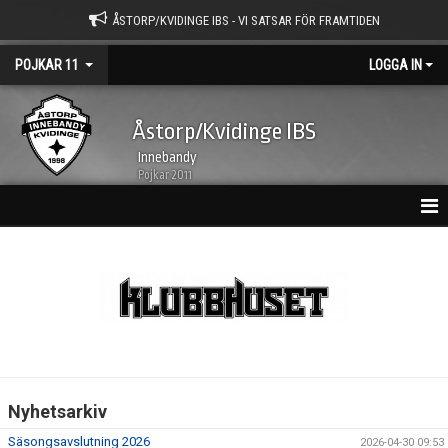
ÅSTORP/KVIDINGE IBS - VI SATSAR FÖR FRAMTIDEN
POJKAR 11
LOGGA IN
Åstorp/Kvidinge IBS
Innebandy
Pojkar 2011
HEM
NYHETSARKIV
KALENDER
TRUPPEN
Nyhetsarkiv
BILDGALLERI
Säsongsavslutning 2026
2026-04-30 09:53