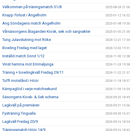
Välkommen på träningsmatch 31/8
2025-08-24 21:06
Knapp förlust i Ängelholm
2025-01-12 16:52
Ang Söndagens match Ängelholm
2025-01-08 19:30
Vårsäsongens åtaganden Kiosk, sek och sargvakter
2025-01-05 21:00
Tung Julavslutning mot Röke
2024-12-21 17:34
Bowling Fredag med laget
2024-12-02 19:31
Inställd match Sönd 1/12
2024-11-30 12:38
Vinst hemma mot Emmaljunga
2024-11-24 19:58
Träning + bowlingkväll Fredag 29/11
2024-11-22 21:57
Tufft motstånd i Höör
2024-11-18 18:57
Kämpaglöd i varje matchsekund
2024-11-09 14:54
Säsongens Kiosk- & Sek schema
2024-09-25 18:49
Lagkväll på premiären
2024-09-21 15:06
Fysträning Tingvalla
2024-09-20 16:57
Lagkväll Fredag 20/9
2024-09-16 18:54
Träningsmatch Höör 14/9
2024-09-16 18:42