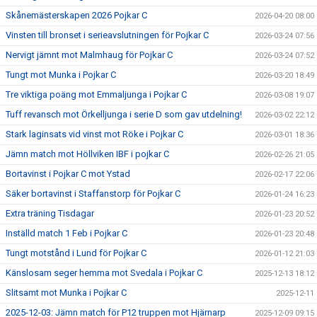
DOKUMENT
Skånemästerskapen 2026 Pojkar C
2026-04-20 08:00
Vinsten till bronset i serieavslutningen för Pojkar C
2026-03-24 07:56
KONTAKT
Nervigt jämnt mot Malmhaug för Pojkar C
2026-03-24 07:52
MATCHER
Tungt mot Munka i Pojkar C
2026-03-20 18:49
Tre viktiga poäng mot Emmaljunga i Pojkar C
2026-03-08 19:07
Tuff revansch mot Örkelljunga i serie D som gav utdelning!
2026-03-02 22:12
Stark laginsats vid vinst mot Röke i Pojkar C
2026-03-01 18:36
Jämn match mot Höllviken IBF i pojkar C
2026-02-26 21:05
Bortavinst i Pojkar C mot Ystad
2026-02-17 22:06
Säker bortavinst i Staffanstorp för Pojkar C
2026-01-24 16:23
Extra träning Tisdagar
2026-01-23 20:52
Inställd match 1 Feb i Pojkar C
2026-01-23 20:48
Tungt motstånd i Lund för Pojkar C
2026-01-12 21:03
Känslosam seger hemma mot Svedala i Pojkar C
2025-12-13 18:12
Slitsamt mot Munka i Pojkar C
2025-12-11
2025-12-03: Jämn match för P12 truppen mot Hjärnarp
2025-12-09 09:15