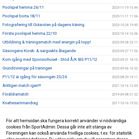
Poolspel hemma 26/11
2023-11-19 15:44
Poolspel borta 18/11
2023-11-11 11:06
Fotografering till Gräsroten på dagens träning
2023-10-24 19:40
Första poolspel hemma 22/10
2023-10-14 16:06
Utbildning & träningsmatch med energin på topp!
2023-09-28 22:11
Säsongens Kiosk- & sargvakts åtagande
2023-09-27 17:56
Kom igång med Sponsorhuset - Stöd Å/K IBS P11/12
2023-09-21 18:15
Grundövningar på träningen
2023-09-06 16:52
P11/12 är igång för säsongen 23/24
2023-08-29 19:11
Äntligen match igen!!!
2021-10-16 12:03
Föräldramatch
2019-04-08 21:52
Knattesammandrag
2017-10-16 19:52
Träningskläder
2017-09-21 07:50
Spelprogram
För att hemsidan ska fungera korrekt använder vi nödvändiga
2017-09-11 15:59
cookies från SportAdmin. Dessa går inte att stänga av.
Första Träningen
2017-09-04 20:32
Föreningen kan också använda frivilliga cookies, t.ex. för statistik