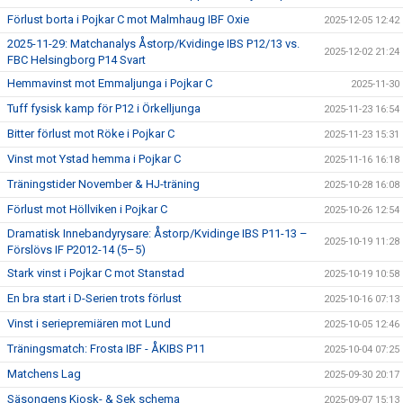
Förlust borta i Pojkar C mot Malmhaug IBF Oxie
2025-12-05 12:42
2025-11-29: Matchanalys Åstorp/Kvidinge IBS P12/13 vs.
2025-12-02 21:24
FBC Helsingborg P14 Svart
Hemmavinst mot Emmaljunga i Pojkar C
2025-11-30
Tuff fysisk kamp för P12 i Örkelljunga
2025-11-23 16:54
Bitter förlust mot Röke i Pojkar C
2025-11-23 15:31
Vinst mot Ystad hemma i Pojkar C
2025-11-16 16:18
Träningstider November & HJ-träning
2025-10-28 16:08
Förlust mot Höllviken i Pojkar C
2025-10-26 12:54
Dramatisk Innebandyrysare: Åstorp/Kvidinge IBS P11-13 –
2025-10-19 11:28
Förslövs IF P2012-14 (5–5)
Stark vinst i Pojkar C mot Stanstad
2025-10-19 10:58
En bra start i D-Serien trots förlust
2025-10-16 07:13
Vinst i seriepremiären mot Lund
2025-10-05 12:46
Träningsmatch: Frosta IBF - ÅKIBS P11
2025-10-04 07:25
Matchens Lag
2025-09-30 20:17
Säsongens Kiosk- & Sek schema
2025-09-07 15:13