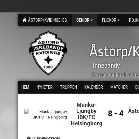
ÅSTORP/KVIDINGE IBS
SENIOR
FLICKOR
POJK
Åstorp/K
Innebandy
Herrar Juniorallsven
HEM
NYHETER
TRUPPEN
KALENDER
MATCHER
D
Munka-
Ljungby
Åst
8 - 4
IBK/FC
Helsingborg
INFORMATION