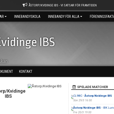
ÅSTORP/KVIDINGE IBS - VI SATSAR FÖR FRAMTIDEN
AR
INNEBANDYSKOLA
INNEBANDY FÖR ALLA
FÖRENINGSFAKT
vidinge IBS
skan
OKUMENT
KONTAKT
SPELADE MATCHER
orp/Kvidinge
IBS
CL98IC -
Åstorp/Kvidinge IBS
Sön 29/3 16:00
Åstorp/Kvidinge IBS
- IBK Lun
Fre 20/3 19:00