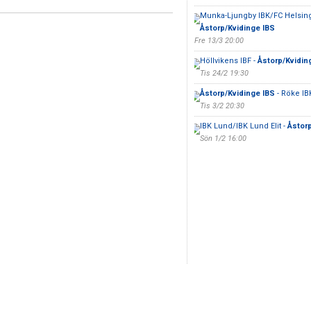
Munka-Ljungby IBK/FC Helsing
Åstorp/Kvidinge IBS
Fre 13/3 20:00
Höllvikens IBF -
Åstorp/Kvidin
Tis 24/2 19:30
Åstorp/Kvidinge IBS
- Röke IB
Tis 3/2 20:30
IBK Lund/IBK Lund Elit -
Åstorp
Sön 1/2 16:00