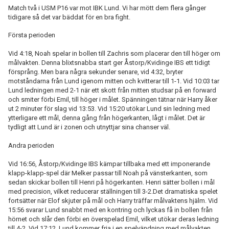
Match två i USM P16 var mot IBK Lund. Vi har mött dem flera gånger
tidigare så det var bäddat för en bra fight.
Första perioden
Vid 4:18, Noah spelar in bollen till Zachris som placerar den till höger om
målvakten. Denna blixtsnabba start ger Åstorp/Kvidinge IBS ett tidigt
försprång. Men bara några sekunder senare, vid 4:32, bryter
motståndarna från Lund igenom mitten och kvitterar till 1-1. Vid 10:03 tar
Lund ledningen med 2-1 när ett skott från mitten studsar på en forward
och smiter förbi Emil, till höger i målet. Spänningen tätnar när Harry åker
ut 2 minuter för slag vid 13:53. Vid 15:20 utökar Lund sin ledning med
ytterligare ett mål, denna gång från högerkanten, lågt i målet. Det är
tydligt att Lund är i zonen och utnyttjar sina chanser väl.
Andra perioden
Vid 16:56, Åstorp/Kvidinge IBS kämpar tillbaka med ett imponerande
klapp-klapp-spel där Melker passar till Noah på vänsterkanten, som
sedan skickar bollen till Henri på högerkanten. Henri sätter bollen i mål
med precision, vilket reducerar ställningen till 3-2.Det dramatiska spelet
fortsätter när Elof skjuter på mål och Harry träffar målvaktens hjälm. Vid
15:56 svarar Lund snabbt med en kontring och lyckas få in bollen från
hörnet och slår den förbi en överspelad Emil, vilket utökar deras ledning
till 4-2. Vid 17:12, Lund kommer fria i en spelvändning med målvakten