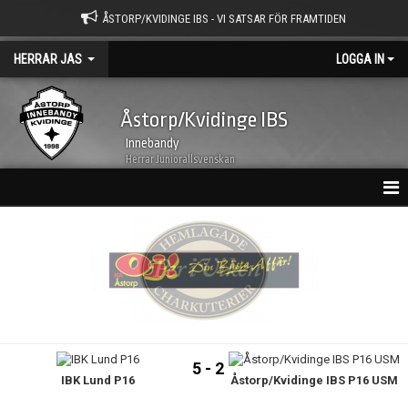
ÅSTORP/KVIDINGE IBS - VI SATSAR FÖR FRAMTIDEN
HERRAR JAS
LOGGA IN
Åstorp/Kvidinge IBS
Innebandy
Herrar Juniorallsvenskan
HEM
NYHETER
TRUPPEN
KALENDER
5 - 2
IBK Lund P16
Åstorp/Kvidinge IBS P16 USM
MATCHER