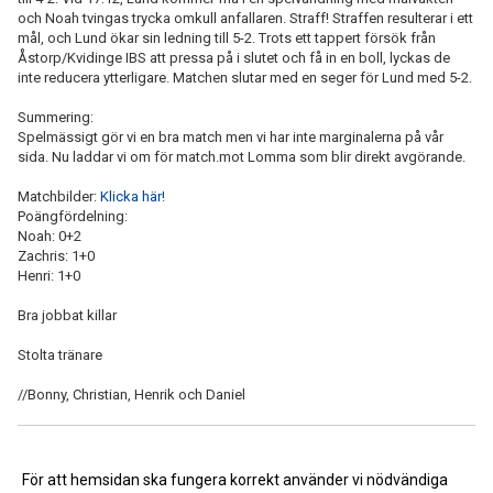
och Noah tvingas trycka omkull anfallaren. Straff! Straffen resulterar i ett
mål, och Lund ökar sin ledning till 5-2. Trots ett tappert försök från
Åstorp/Kvidinge IBS att pressa på i slutet och få in en boll, lyckas de
inte reducera ytterligare. Matchen slutar med en seger för Lund med 5-2.
Summering:
Spelmässigt gör vi en bra match men vi har inte marginalerna på vår
sida. Nu laddar vi om för match.mot Lomma som blir direkt avgörande.
Matchbilder:
Klicka här!
Poängfördelning:
Noah: 0+2
Zachris: 1+0
Henri: 1+0
Bra jobbat killar
Stolta tränare
//Bonny, Christian, Henrik och Daniel
<< Tillbaka
För att hemsidan ska fungera korrekt använder vi nödvändiga